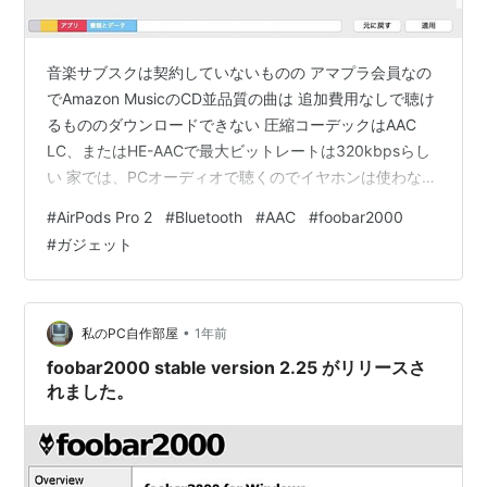
音楽サブスクは契約していないものの アマプラ会員なの
でAmazon MusicのCD並品質の曲は 追加費用なしで聴け
るもののダウンロードできない 圧縮コーデックはAAC
LC、またはHE-AACで最大ビットレートは320kbpsらし
い 家では、PCオーディオで聴くのでイヤホンは使わない
外出時には、無料のCDリッピングしたハイレゾ音楽を
#
AirPods Pro 2
#
Bluetooth
#
AAC
#
foobar2000
AirPodsで聴きたいと思う 今DAPは、Walkman A55を使
#
ガジェット
用して貼れぞ音楽を聴いているが AirPods Pro2とはペア
リングできても、再生音が出ず、こちらからの再生は不
可なので iPhoneでの再生を模索する PCから音楽ファイ
ルを転送できるiT…
•
私のPC自作部屋
1年前
foobar2000 stable version 2.25 がリリースさ
れました。