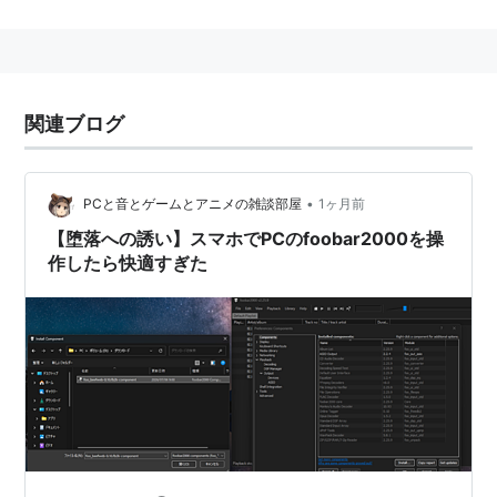
様々なエフェクトをプラグインで対応
様々なデバイスをプラグインで対応
通常使う mp3 プレーヤとしては操作性やデザインでい
まいちですが、プラグインを使ったり開発したりするこ
関連ブログ
とで、拡張出来るプレーヤです。
特に、
http://www.aedio.co.jp/
の AEDIO さんの HP
•
PCと音とゲームとアニメの雑談部屋
1ヶ月前
で公開されている、チャンネルデバイダープラグイン
【堕落への誘い】スマホでPCのfoobar2000を操
や、標準で装備されている Crossver を使う事でチャン
作したら快適すぎた
ネルデバイダーというマニアックなオーディオ再生が可
能になります。
その分、設定がかなりマニアックですが。入ると引き返
せないオーディオマニアの世界にどうぞ。