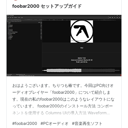
ト。当初はm3u形式で送ってたんですが、これが文…
foobar2000 セットアップガイド
おはようございます。ちりつも椿です。今回はPC向けオ
ーディオプレイヤー「foobar2000」について紹介しま
す。現在の私のfoobar2000はこのようなレイアウトにな
っています。 foobar2000のインストール方法 コンポー
ネントを使用する Columns UIの導入方法 Waveform
Minibar (mod)の導入方法 ASIO Outputの導入方法
#
foobar2000
#
PCオーディオ
#
音楽再生ソフト
foobar2000のレイアウト設定方法 コンポーネントの表