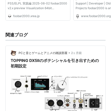
PSS/ELPL 実践編 2025-06-02 foobar2000
Support | Developer | Old
v2.x preview Visualization 64bit
Projects foobar2000 is 
Components for foobar2000 v2.0 64bit
freeware audio player. Ma
foobar2000.xrea.jp
www.foobar2000.org
2025-05-17 Skins (64bit compatible)
all mainstream audio form
General/その他 User interface Microsoft
Additional dec...
Store foobar2000...
関連ブログ
•
PCと音とゲームとアニメの雑談部屋
2ヶ月前
TOPPING DX5Ⅱのポテンシャルを引き出すための
初期設定