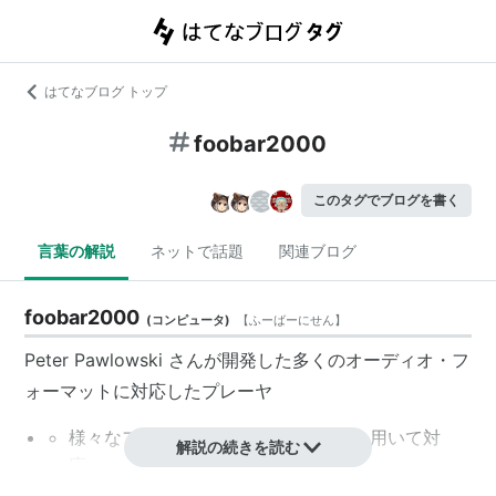
はてなブログ トップ
foobar2000
このタグでブログを書く
言葉の解説
ネットで話題
関連ブログ
foobar2000
(
コンピュータ
)
【
ふーばーにせん
】
Peter Pawlowski さんが開発した多くのオーディオ・フ
ォーマットに対応したプレーヤ
様々なファイルタイプにプラグインを用いて対
解説の続きを読む
応。