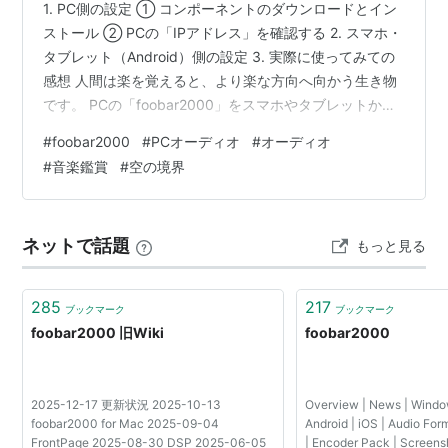
1. PC側の設定 ① コンポーネントのダウンロードとイン
ストール ② PCの「IPアドレス」を確認する 2. スマホ・
タブレット（Android）側の設定 3. 実際に使ってみての
感想 人間は楽を覚えると、より楽な方向へ向かう生き物
です。 PCの「foobar2000」をスマホやタブレットから
操作できるアプリがあるということは知っていました
#
foobar2000
#
PCオーディオ
#
オーディオ
が、以前は「別にマウス操作でいいじゃん」と思ってい
#
音楽鑑賞
#
空の境界
た時もありました。 しかし、実際にリラックスして音楽
鑑賞をしている時、椅子に深く座ったりリクライニング
したりしていると、マウスを操作するためだけにわざわ
ネットで話題
もっと見る
ざ背筋を伸ばしたり、体勢を変えたりしなければなりま
せん…
285
217
ブックマーク
ブックマーク
foobar2000 旧Wiki
foobar2000
2025-12-17 更新状況 2025-10-13
Overview | News | Windo
foobar2000 for Mac 2025-09-04
Android | iOS | Audio Fo
FrontPage 2025-08-30 DSP 2025-06-05
| Encoder Pack | Screens