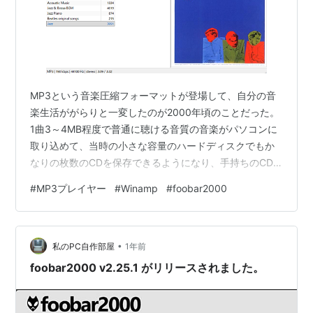
MP3という音楽圧縮フォーマットが登場して、自分の音
楽生活ががらりと一変したのが2000年頃のことだった。
1曲3～4MB程度で普通に聴ける音質の音楽がパソコンに
取り込めて、当時の小さな容量のハードディスクでもか
なりの枚数のCDを保存できるようになり、手持ちのCD
や図書館などで借りたCDを手当たり次第にパソコンに入
#
MP3プレイヤー
#
Winamp
#
foobar2000
れて、シャッフルしてBGMに流すことを覚えた。あれか
ら25年経って、今でも自部屋では基本的に同じことをし
ている。 2000年当時、Windows用で一番ポピュラーだ
•
ったMP3プレイヤーはWinampで、今の今までメインの
私のPC自作部屋
1年前
再生手段として使っていた。ところが去年あたりから
foobar2000 v2.25.1 がリリースされました。
Winampがよく…