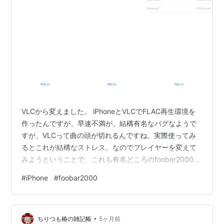
VLCから変えました。 iPhoneとVLCでFLAC再生環境を
作ったんですが、早速不満が。結構有名なバグなようで
すが、VLCって曲の頭が切れるんですね。実際使ってみ
るとこれが結構なストレス。なのでプレイヤーを変えて
みようということで、これも有名どころのfoobar2000に
挑戦してみました。 初回起動すると転送関連について聞
#
iPhone
#
foobar2000
かれます。ここでftpを選択してやるとiPhone内にftpサ
ーバが起動して転送できるようになります。FileZilla等使
ってディレクトリごと送り込んでやるだけなのでここは
•
簡単でした。 問題は曲と一緒に送り込んだプレイリス
ちりつも椿の雑記帳
5ヶ月前