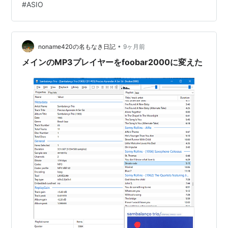
#
ASIO
示 foobar2000のレイアウトカスタマイズ方法 ボタンの
調整 プレイリストの調整 Waveform Minibar（mod）の
調整 Item detailsを調整…
•
noname420の名もなき日記
9ヶ月前
メインのMP3プレイヤーをfoobar2000に変えた