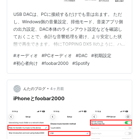
USB DACは、PCに接続するだけでも音は出ます。 ただ
し、Windows側の音量設定、排他モード、音楽アプリ側
の出力設定、DAC本体のラインアウト設定などを確認し
ておくことで、余計な音響処理を避け、より安定した状
態で再生できます。 特にTOPPING DX5 IIのように、ハ
ードウェアPEQや高性能なUSB入力を備えたDACでは、
#
オーディオ
#
PCオーディオ
#
DAC
#
初期設定
初期設定をきちんと確認しておくと、本機の機能を活か
#
初心者向け
#
foobar2000
#
Spotify
しやすくなります。 この記事では、初心者でも迷わず設
定できるように、PCとの接続、Windows設定、DX5 II本
体設定、TOPPING Tune、foobar2000、Amazon Music
の設定まで、実際の…
•
んたのブログ
4ヶ月前
iPhoneとfoobar2000