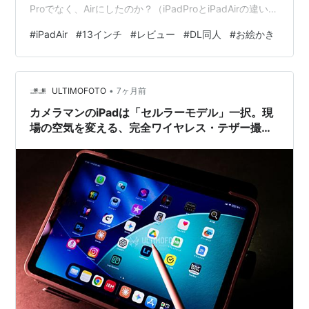
Proでなく、Airにしたのか？（iPadProとiPadAirの違い）
・価格差（9万円） ・メモリ差（12GBvs8GB） ・結論
#
iPadAir
#
13インチ
#
レビュー
#
DL同人
#
お絵かき
・大型液タブユーザーが感じた、「iPadAir」のすごさ メ
リット①：「場所」を選ばない＝描くハードルが消失 メ
リット②ApplePencilの描き心地がプロ仕様 メリット
•
③：集中力を維持させやすい ・デメリット ・現在の最
ULTIMOFOTO
7ヶ月前
強ワークフロー ・…
カメラマンのiPadは「セルラーモデル」一択。現
場の空気を変える、完全ワイヤレス・テザー撮影
術