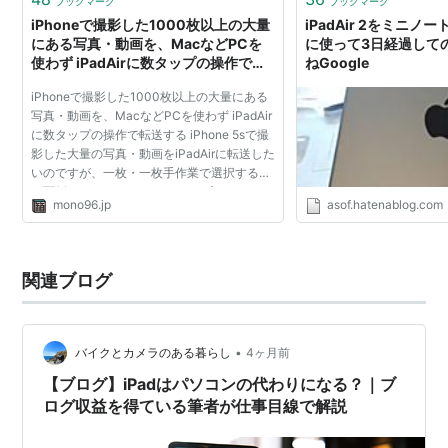
ブックマーク
ブックマーク
iPhoneで撮影した1000枚以上の大量
iPadAir 2をミニ
にある写真・動画を、MacなどPCを
に使って3日経過しての
使わず iPadAirに数タップの操作で転
ねGoogle
送する - ものくろぼっくす
iPhoneで撮影した1000枚以上の大量にある
写真・動画を、MacなどPCを使わず iPadAir
に数タップの操作で転送する iPhone 5sで撮
影した大量の写真・動画をiPadAirに転送した
いのですが、一枚・一枚手作業で選択するの
が面倒だなぁというのと、iOSが良くなって
mono96.jp
asof.hatenablog.com
きたので、Mac（母艦）に接続せずに簡単に
写真を転送できないか...
関連ブログ
•
バイクとカメラのある暮らし
4ヶ月前
【ブログ】iPadはパソコンの代わりになる？｜ブ
ログ収益を得ている筆者が仕事目線で解説