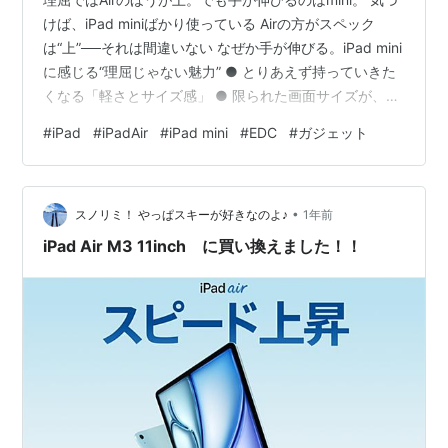
けば、iPad miniばかり使っている Airの方がスペック
は“上”──それは間違いない なぜか手が伸びる。iPad mini
に感じる“理屈じゃない魅力” ● とりあえず持っていきた
くなる「軽さとサイズ感」 ● 限られた画面サイズが、逆
に“集中力”を生む ● 「EDC（Everyday Carry）」として
#
iPad
#
iPadAir
#
iPad mini
#
EDC
#
ガジェット
の完成度が高すぎる ● 打鍵感の満足度が高い「MOBO
Keyboard2」 結論｜miniは“スペックじゃなく、気持ちで
選ぶタブレット” あなたはどっち派？iPad Air vs iPad
•
mini 📌 この記事のまとめ — X…
スノリミ！ やっぱスキーが好きなのよ♪
1年前
iPad Air M3 11inch に買い換えました！！