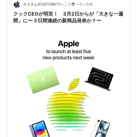
•
ではなく、実際にiPadだけでブログ運営を行い、収益を
カスタム/CUSTOM/でいこう😎
5ヶ月前
得てきたという前提があります。 もちろん、本業と言え
クックCEOが明言！ 3月2日からが「大きな一週
るほどの規模では…
間」に〜３日間連続の新商品発表か？〜