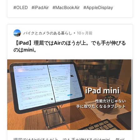
ころ 海外の反応：期待と、冷静な引き算 ひとこと：
#
OLED
#
iPadAir
#
MacBookAir
#
AppleDisplay
「OLED搭載」の一言が、だんだん意味を持たなくなって
きた まとめ：切り替わったのはProだけ、残りはこれか
ら どうも、となりです。 AppleのOLED化は、製品ごと
•
に進み方がばらばらです。iPad Proはもう2年前に切り替
バイクとカメラのある暮らし
10ヶ月前
わっていて、iPad miniとAirはこれから…
【iPad】理屈ではAirのほうが上。でも手が伸びる
のはmini。
理屈ではAirのほうが上。でも手が伸びるのはmini。 気づ