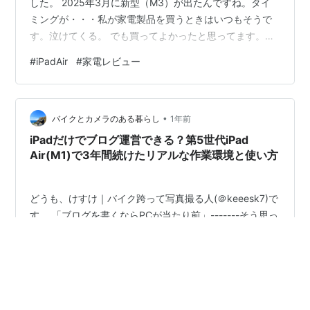
した。 2025年3月に新型（M3）が出たんですね。タイ
ミングが・・・私が家電製品を買うときはいつもそうで
す。泣けてくる。 でも買ってよかったと思ってます。前
使ってたのは急にフリーズする時があり、買い替え時期
#
iPadAir
#
家電レビュー
ではあったので。 13インチにしたのは、絵を描く、本を
読む、家でしか使わない（持ち歩かない）等の理由から
です。 ProではなくAirにしたのは、値段が高すぎるか
•
ら。アップルペンシルも安い方にしました。 容量は同じ
バイクとカメラのある暮らし
1年前
理由で128BGをチョイス。 ReaderStoreで電子書籍買っ
iPadだけでブログ運営できる？第5世代iPad
てま…
Air(M1)で3年間続けたリアルな作業環境と使い方