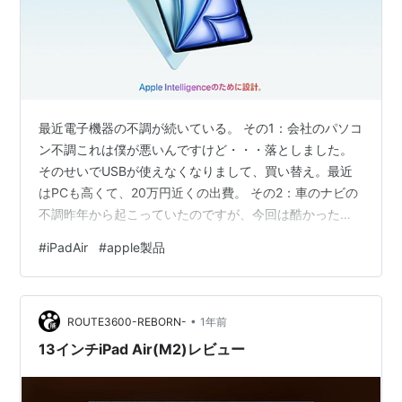
最近電子機器の不調が続いている。 その1：会社のパソコ
ン不調これは僕が悪いんですけど・・・落としました。
そのせいでUSBが使えなくなりまして、買い替え。最近
はPCも高くて、20万円近くの出費。 その2：車のナビの
不調昨年から起こっていたのですが、今回は酷かった。
会社の車なのですが、ナビの画面が走行中に突然真っ暗
#
iPadAir
#
apple製品
に。 いつもは数秒で復活するのですが、今回は10分以上
復活せず。 トヨタに連絡。原因不明。 ソフトウエアのバ
グではないかという見解ですが、ナビを使っている時に
•
突然消えると頼っているだけにびっくりします。 知って
ROUTE3600-REBORN-
1年前
いる場所でしたので、余裕を持ってタブレットのGoogle
13インチiPad Air(M2)レビュー
マップに切り替えました…