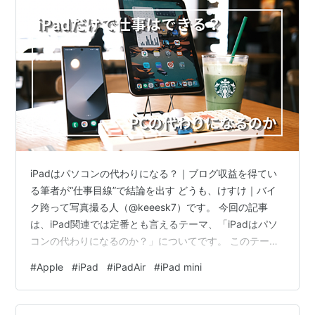
iPadはパソコンの代わりになる？｜ブログ収益を得てい
る筆者が“仕事目線”で結論を出す どうも、けすけ｜バイ
ク跨って写真撮る人（@keeesk7）です。 今回の記事
は、iPad関連では定番とも言えるテーマ、「iPadはパソ
コンの代わりになるのか？」についてです。 このテーマ
は多くの記事で語られていますが、その多くは「動画編
#
Apple
#
iPad
#
iPadAir
#
iPad mini
集や画像編集ができる」といった機能面の紹介や、「で
きるけどPCの方が優れている」といった比較で終わって
いる印象があります。 ただ、僕の場合はそういった比較