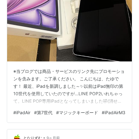
※当ブログでは商品・サービスのリンク先にプロモーショ
ンを含みます。ご了承ください。 こんにちは、たゆで
す！ 最近、iPadを新調しました～✨以前はiPad無印の第
10世代を使用していたのですが…LINE POP2いれちゃっ
て。LINE POP専用iPadとなってしまいました🤣(消せば
いいじゃんね。笑)本当はお絵描きとかしたかったんです
#
iPadAir
#
第7世代
#
マジックキーボード
#
iPadAirM3
けどね。どうもiPadに愛着が持てなくて…😓 ちょうど、
単身赴任中の旦那の古いiPadも壊れたらしいので無印は
旦那にあげて。(旦那は動画見る用)初めてのiPadAir購入
•
しましたー🥰✨✨✨ 購入したのは、iPadAir(126GB) M3チ
となりずむ
9ヶ月前