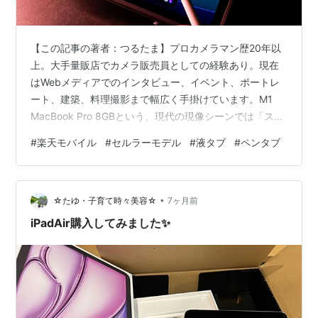
【この記事の著者：つるたま】プロカメラマン歴20年以
上。大手量販店でカメラ販売員としての経験あり。現在
はWebメディアでのインタビュー、イベント、ポートレ
ート、建築、料理撮影まで幅広く手掛けています。M1
MacBook Pro 8GBという、現代の現像シーンでは「スペ
ックが足りない」と言われる最小構成を、iPadの力で
#
楽天モバイル
#
セルラーモデル
#
液タブ
#
ペンタブ
「ガンダム」に変えるのが仕事です。 「あ、ピント……
きてますね（たぶん）」——その沈黙、いつまで続けま
すか？ クライアントと肩を並べ、カメラの小さな3イン
•
チ液晶をしかめっ面で覗き込む。あの「気まずい沈黙」
☆たゆ・子育て時々美容☆
7ヶ月前
と「不安な時間」を、いつまで続けますか？ 先日、コス
iPadAir購入してみました✨
プレイベントの撮影エリ…