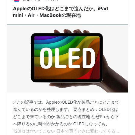
ップ搭載の11インチモデ…
AppleのOLED化はどこまで進んだか。iPad
mini・Air・MacBookの現在地
✅この記事では、AppleのOLED化が製品ごとにどこまで
進んでいるのかを整理します。 要点まとめ：OLED化は
どこまで来ているのか 製品ごとの現在地 なぜProから下
へ降りるのに時間がかかるのか OLEDになっても、
120Hzは付いてこない 日本で買うときに変わってくると