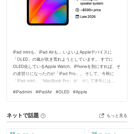
iPad miniも、iPad Airも… いよいよAppleデバイスに
「OLED」の嵐が吹き荒れようとしています。 すでに
OLED化しているApple Watch、iPhoneを別にすれば、そ
の皮切りになったのが「iPad Pro」。 そして、今秋に
「iPad mini」「MacBook Pro」が、そして来年には
「iPad Air」までもがOLEDディスプレイを搭載するとの
#
iPadmini
#
iPadAir
#
OLED
#
Apple
こと…。 ただ…。 この点については、我々ユーザー側も
大いに考えなくてはならないことがあるように思えてな
りません。 リンク OLEDディスプレイにはなるが
ネットで話題
もっと見る
Promotionには対応しない？ 情報の詳細に関しては記事
をご覧…
48
36