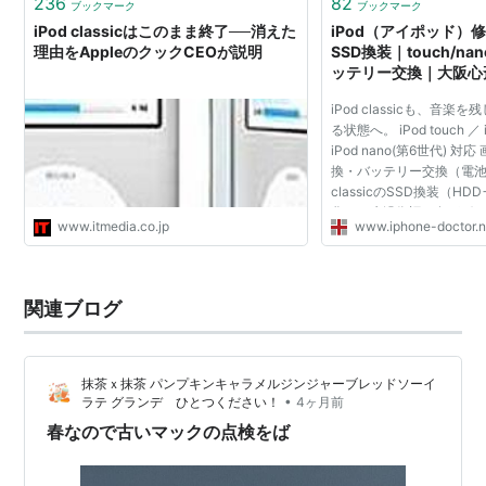
236
82
音楽の再生時間:最大30時間(バッテリー完全充電時)
ブックマーク
ブックマーク
音楽付きフォトスライドショーの再生時間:最大6時
iPod classicはこのまま終了──消えた
iPod（アイポッド）修理
理由をAppleのクックCEOが説明
SSD換装｜touch/n
間(バッテリー完全充電時)
ッテリー交換｜大阪心
ビデオの再生時間:最大5時間(バッテリー完全充電
iPod classicも、音
時)
る状態へ。 iPod touch ／ iP
バッテリー持続時間(160GBモデル)
iPod nano(第6世代) 
換・バッテリー交換（電池交
音楽の再生時間:最大40時間(バッテリー完全充電時)
classicのSSD換装（H
音楽付きフォトスライドショーの再生時間:最大8時
化）・水没復旧・各種ボ
www.itmedia.co.jp
www.iphone-doctor.n
クタ修理まで、状態を診
間(バッテリー完全充電時)
積りします。Apple公式サポ
ビデオの再生時間:最大7時間(バッテリー完全充電
時)
関連ブログ
色
シルバー、ブラック
抹茶ｘ抹茶 パンプキンキャラメルジンジャーブレッドソーイ
液晶ディスプレイ
•
ラテ グランデ ひとつください！
4ヶ月前
春なので古いマックの点検をば
LEDバックライト付き解像度320x240ドットの2.5
インチカラー液晶、解像度:163ppi