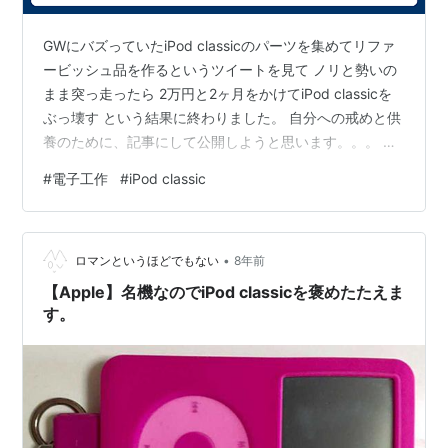
GWにバズっていたiPod classicのパーツを集めてリファ
ービッシュ品を作るというツイートを見て ノリと勢いの
まま突っ走ったら 2万円と2ヶ月をかけてiPod classicを
ぶっ壊す という結果に終わりました。 自分への戒めと供
養のために、記事にして公開しようと思います。。。 問
題その① パーツ選定 余談① iPod classicの世代につい
#
電子工作
#
iPod classic
て 問題その② バッテリーのフレキシブルケーブルの破
損 余談② 記憶容量制限と容量拡張について 問題その③
ジャンクiPod classic 6thの破壊 反省点 まとめ 参考 問題
•
その① パーツ選定 iPod classicを組み立てたというツ…
ロマンというほどでもない
8年前
【Apple】名機なのでiPod classicを褒めたたえま
す。