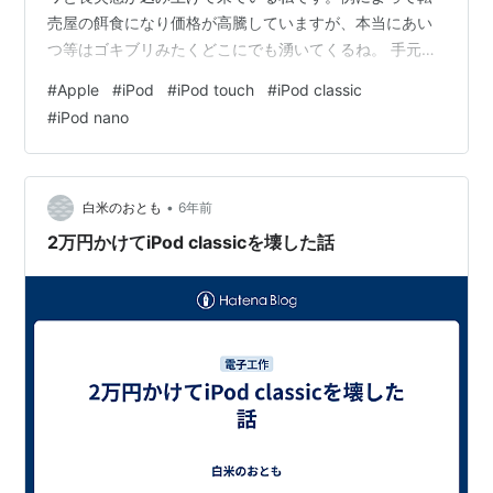
売屋の餌食になり価格が高騰していますが、本当にあい
つ等はゴキブリみたくどこにでも湧いてくるね。 手元に
ある私の歴代iPodたち。真面目に若い世代は上段の鏡面
#
Apple
#
iPod
#
iPod touch
#
iPod classic
仕上げの筐体とか、スクロールホイールなんて知らんの
#
iPod nano
だろうな…。 デザインが刷新された近々のiPod touchは
もとより↑のiPod nanoとiPod classicも一応動く状態で
保管しているのだけど、久し振りに電源入れようとした
らバッテリーが自然放電で空になっていたので劣化を…
•
白米のおとも
6年前
2万円かけてiPod classicを壊した話