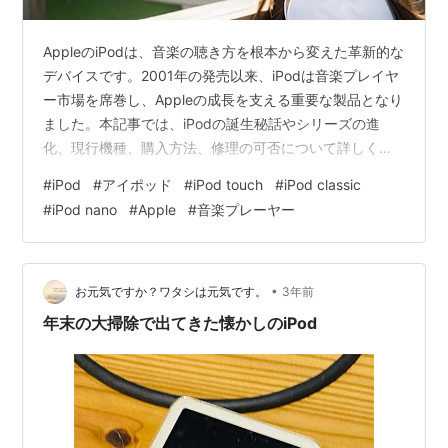
30GB
/
80GB
30GB
/
80GB
30GB
AppleのiPodは、音楽の聴き方を根本から変えた革新的な
デバイスです。2001年の発売以来、iPodは音楽プレイヤ
ー市場を席巻し、Appleの成長を支える重要な製品となり
ました。本記事では、iPodの誕生秘話やシリーズの進
化、現行機種、購入方法、修理の可否について詳しく解
説します。 iPodの誕生 iPodの誕生は、AppleのCEOであ
#
iPod
#
アイポッド
#
iPod touch
#
iPod classic
ったスティーブ・ジョブズのビジョンと、トニー・ファ
#
iPod nano
#
Apple
#
音楽プレーヤー
デルをはじめとする開発チームの努力によって実現しま
第5世代iPod
した。2001年当時、Appleはパーソナルコンピューター
市場で苦戦を強いられており、新たな収益源を模索して
ホワイト
ブラック
U2 Special Edition
いました。ジョブズは、音楽のデジタル化が進む中で…
•
お元気ですか？ワタシは元気です。
3年前
年末の大掃除で出てきた懐かしのiPod
30GB
/
60GB
30GB
/
60GB
30GB