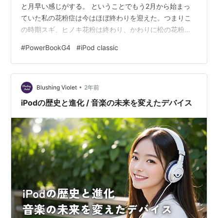
と月早い感じがする。 ということでもう2月から始まっ
ていた私の花粉症は今はほぼ終わりを迎えた。つまりこ
iPod classic 第6世代
の時期スギ、ヒノキ花粉は終わり、かわりに松の花粉が
飛んで来るようになる。松の花粉というのはどうもその
シルバー
ブラック
#
PowerBookG4
#
iPod classic
粒子というのが大きいらしくて、家の周りやクルマが黄
80GB
/
160GB
80GB
/
160GB
緑色に染まる。そうなると、ああ、もう松の花粉か、ス
ギ、ヒノキは終わりなんだ、と気づくわけです。時期を
•
ほぼ同じにして藤の花がまだ小さいけども咲き始める。
Blushing Violet
2年前
藤だけではなくて、2月には赤いボケの花なんかもこの辺
iPodの歴史と進化 / 音楽の未来を変えたデバイス
りではよく植えている家が多く、遠くこの地にお…
第5.5世代iPod
ホワイト
ブラック
U2 Special Edition