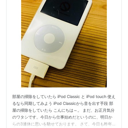
第4.5世代iPod
ホワイト
U2 Special Edition
20GB
/
60GB
20GB
部屋の掃除をしていたら iPod Classic と iPod touch 使え
るなら同期してみよう iPod Classicから音を出す手段 部
屋の掃除をしていたら こんにちは～。 まだ、お正月気分
のワタシです。今日から仕事始めだというのに、明日か
第4世代iPod
らの3連休に思いを馳せております。 さて、今日も昨年