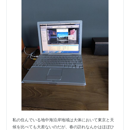
サイズ/重さ
103.5×61.8×11mm / 140g(80GBモデル)
103.5×61.8×14mm / 162g(160GBモデル)
ラインナップ
iPod classic 第6.5世代
シルバー
ブラック
160GB
160GB
私の住んでいる地中海沿岸地域は大体において東京と天
候を比べても大差ないのだが、春の訪れなんかはほぼひ