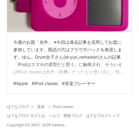
今週のお題「名作」 ※今回は過去記事を流用してお題に
参加しています。既読の方はブラウザバックを推奨しま
す。ゆん。Drum女子さん(id:yun_remaster)さんの記事
「iPodはスマホの原型だと思う」に触発され、そういえ
ばiPod classicは名作（名機）だったなと思い出し、投稿
したしだいです。それでは。５年前の拙い記事ですが、
#
Apple
#
iPod classic
#
音楽プレーヤー
どうぞ（⇩） 目次 シリーズで一番、記録容量が大きい。
ネットやパソコンに繋がなくても中身を見られる。 クリ
ックホイール（ホイール型ボタン）がついている。 まと
はてなブログ
>
音楽
>
iPod classic
め。パソコンが壊れる前にiPod classicを買い、iTunesで
はてなブログ タグとは
ヘルプ
開発ブログ
はてなブログトップ
同期しておくんだ！ 追記：気が…
Copyright (C) 2001-
2026
Hatena.