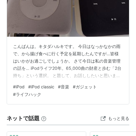
最大1.5Mbps、640×480ピクセル、毎秒30フレー
ム、ベースラインプロファイル(最高160Kbpsの
AAC-LC)、48kHz、.m4v/.mp4/.mov ファイルフォ
ーマットのステレオオーディオ
H.264 video
こんばんは。キタダハルキです。 今日はなっかなかの雨
最大2.5Mbps、640×480ピクセル、毎秒30フレー
で、から揚げ食べに行く予定を延期したんですが…皆様
ム、最高レベル1.3のベースラインプロファイル(最
はいかがお過ごしでしょうか。 さて今日は私の音楽管理
高160KbpsのAAC-LC)、48kHz、.m4v/.mp4/.mov
の話を… iPodライフ20年。65,000曲の財産と歩む「2台
ファイルフォーマットのステレオオーディオ
持ち」という選択。 と題して、お話ししたいと思いま
MPEG4ビデオ
す。
#
iPod
#
iPod classic
#
音楽
#
ガジェット
最高2.5Mbps、640×480ピクセル、毎秒30フレー
#
ライフハック
ム、シンプルプロファイル(最高160KbpsのAAC-
LC)、48kHz、.m4v/.mp4/.mov ファイルフォーマ
ットのステレオオーディオ
ネットで話題
もっと見る
バッテリー持続時間(80GBモデル)