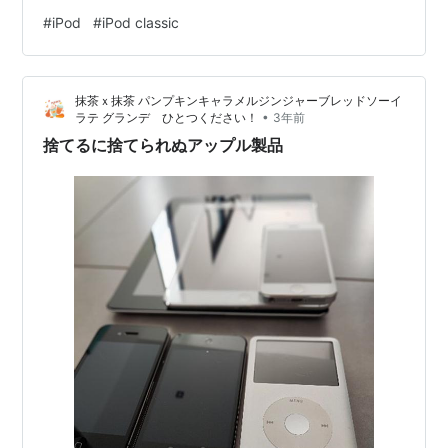
末のことを整理しながら書いてみたいと思います。 毎
#
iPod
#
iPod classic
ホワイト
U2 Special Edition
年、12月が繁忙期ですので、自宅の大掃除を行うのはス
ケジュール的に難しくいつも後回しになります。 でも、
20GB
/
40GB
20GB
時間のある時にちょこちょこと掃除をしておりまし
抹茶ｘ抹茶 パンプキンキャラメルジンジャーブレッドソーイ
て。。 すると、なんとも懐かしいものが出てきまして。
•
ラテ グランデ ひとつください！
3年前
iPod Classic と iPod to…
捨てるに捨てられぬアップル製品