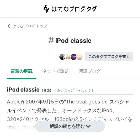
はてなブログ トップ
iPod classic
このタグでブログを書く
言葉の解説
ネットで話題
関連ブログ
iPod classic
(
音楽
)
【
あいぽっどくらしっく
】
Appleが2007年9月5日の"The beat goes on"スペシャ
ルイベントで発表した、オーソドックスなiPod。
320×240ピクセル、163ppiの2.5インチディスプレイを
解説の続きを読む
搭載している。
当初のHDD容量は80GB/160GBの2種類が用意されてい