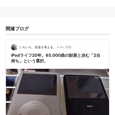
た。翌年に120GBに統合され、その後160GBに増量とな
った。現在のiPodファミリーの中では唯一HDDを搭載
するモデルとなる。
関連ブログ
仕様
記憶媒体
•
いちいち、音楽を考える。
4ヶ月前
HDD(80GB、160GB)
iPodライフ20年。65,000曲の財産と歩む「2台
対応フォーマット(音楽)
持ち」という選択。
AAC(16〜320Kbps)、保護されたAAC(
iTunes
Store
から、M4A、M4B、M4P)、MP3(32〜
320Kbps)、
MP3 VBR、Audible(フォーマット2、3，4)、
AIFF、Apple Lossless、WAV
対応フォーマット(動画)
H.264ビデオ