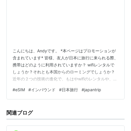
こんにちは、Andyです。 *本ページはプロモーションが
含まれています* 皆様、友人が日本に旅行に来られる際、
携帯はどのように利用されていますか？ wifiレンタルで
しょうか？それとも本国からのローミングでしょうか？
近年の２つの技術の進化で、もはやwifiのレンタルや、高
い本国からのローミングを使用する必要は無くなったと
#
eSIM
#
インバウンド
#
日本旅行
#
japantrip
感じています。 1.スマホの進化でデュアルSIM対応が進ん
だこと（２個SIMを入れて切り替えて使用可能） 2.ソフ
トウェア、ネット技術の進化で、SIMの利用券を購入し
関連ブログ
て、ソフトウェアで対応・使用 できるようになったこと
楽天グループも株主優待でeSIMを提供しています。
QR…