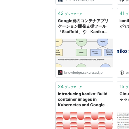
43
41
ブックマーク
ブ
Google発のコンテナアプリ
kan
ケーション開発支援ツール
がで
「Skaffold」や「Kaniko」
を使ってみる | さくらのナレ
ッジ
knowledge.sakura.ad.jp
o
24
15
ブックマーク
ブ
Introducing kaniko: Build
Clou
container images in
ャッ
Kubernetes and Google
Container Builder without
privileges | Google Cloud
Blog