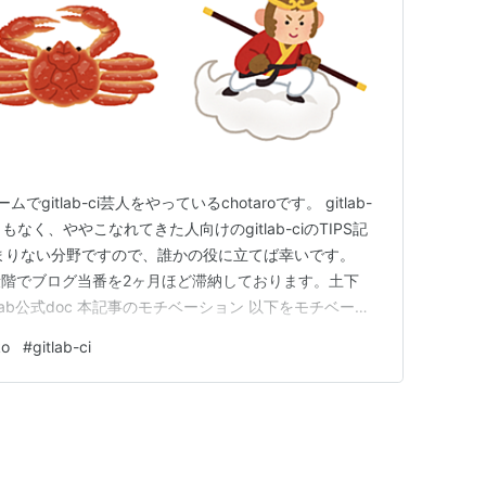
gitlab-ci芸人をやっているchotaroです。 gitlab-
なく、ややこなれてきた人向けのgitlab-ciのTIPS記
まりない分野ですので、誰かの役に立てば幸いです。
階でブログ当番を2ヶ月ほど滞納しております。土下
lab公式doc 本記事のモチベーション 以下をモチベーシ
てdeployしたい。 gitlab-ciのjobからgcrに
ko
#
gitlab-ci
そのままCloudR…