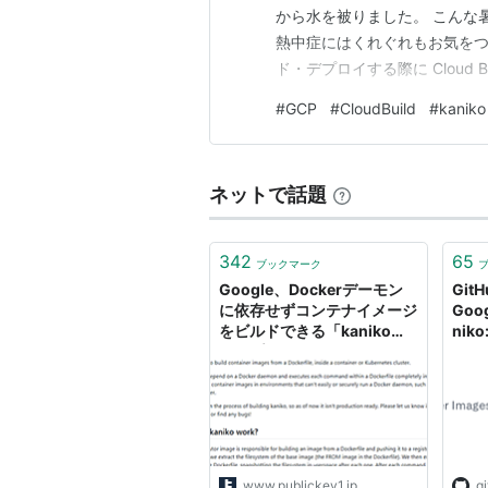
から水を被りました。 こんな
熱中症にはくれぐれもお気をつ
ド・デプロイする際に Cloud Bu
kaniko を利用してビルドを行って
#
GCP
#
CloudBuild
#
kaniko
Archive されてしまいました。 g
ネットで話題
342
65
ブックマーク
Google、Dockerデーモン
GitH
に依存せずコンテナイメージ
Goog
をビルドできる「kaniko」
niko
オープンソースで公開
Imag
www.publickey1.jp
g