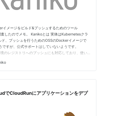
Dockerイメージをビルド&プッシュするためのツール
したのでメモ。 Kanikoとは 実体はKubernetesクラ
ルド、プッシュを行うためのOSSのDockerイメージで
るようですが、公式サポートはしていないようです。
ド環境のレジストリへのプッシュにも対応しており、使いや
com 前提条件 前回使用したEC2、ECR、ソースコードをそ
niko
eで直接ECRにプッシュしていた箇所…
+gcloudでCloudRunにアプリケーションをデプ