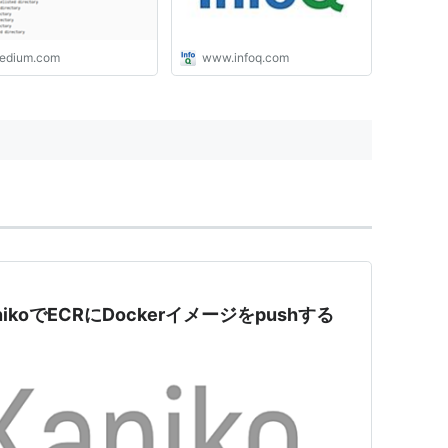
edium.com
www.infoq.com
KanikoでECRにDockerイメージをpushする