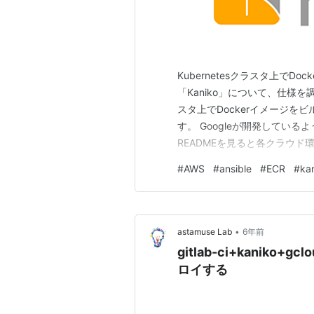
Kubernetesクラスタ上で
「Kaniko」について、仕様を調査
スタ上でDockerイメージをビ
す。 Googleが開発してい
READMEを見ると各クラウ
すそうな印象です。 github.
#
AWS
#
ansible
#
ECR
#
ka
のまま使用します。 Ansibl
•
astamuse Lab
6年前
gitlab-ci+kaniko
ロイする