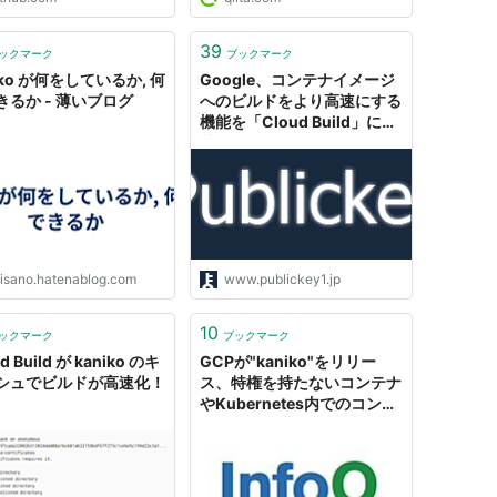
39
ックマーク
ブックマーク
iko が何をしているか, 何
Google、コンテナイメージ
きるか - 薄いブログ
へのビルドをより高速にする
機能を「Cloud Build」に搭
載。Kanikoを採用
risano.hatenablog.com
www.publickey1.jp
10
ックマーク
ブックマーク
d Build が kaniko のキ
GCPが"kaniko"をリリー
シュでビルドが高速化！
ス、特権を持たないコンテナ
やKubernetes内でのコンテ
ナイメージ構築が可能に