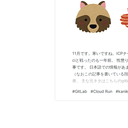
11月です。寒いですね。ICPチームで
ciと戦ったのも一年前。 性懲りも
事です。 日本語での情報があ
（なおこの記事を書いている段
座。 主な元ネタはこちらのgit
ョンとしています。 気軽にツール作っ
#
GitLab
#
Cloud Run
#
kani
imageをpushしたい ついでに