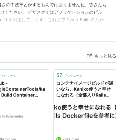
暑さの中洗車とかするもんではありませんね、皆さんも
けください。 ビザスクではアプリケーションのビル
ild を利用しています。これまで Cloud Build のなかで
きたのですが、なんと 2025/06/03 に Public
ithub.com そこで、kaniko…
もっと見る
57
ブックマーク
ブックマーク
ub -
コンテナイメージビルドが遅
leContainerTools/ka
いなら、Kaniko使うと幸せ
: Build Container
になれる（全部入りRails
es In Kubernetes
Dockerfileを参考に） -
Qiita
ithub.com
qiita.com