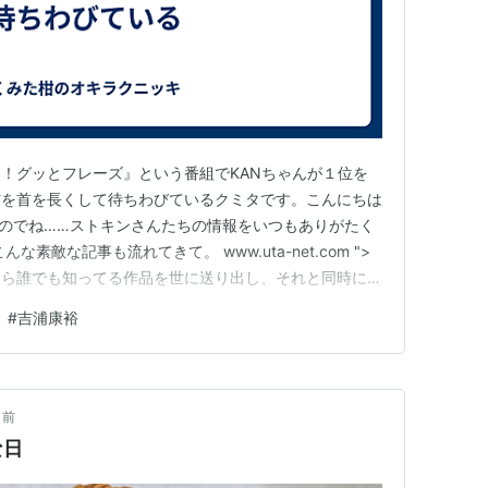
た！グッとフレーズ』という番組でKANちゃんが１位を
信を首を長くして待ちわびているクミタです。こんにちは
いのでね……ストキンさんたちの情報をいつもありがたく
素敵な記事も流れてきて。 www.uta-net.com ">
なら誰でも知ってる作品を世に送り出し、それと同時に、
ンからは熱心に支持されているのだから…。 言葉の魔
#
吉浦康裕
」より 私たちファンの思いも肯定してもらえた気がしてと
月前
な日