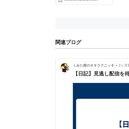
たヨースケ@HOMEこと宮内陽輔
くんが、 ２０１９年６月２０日
（木）の朝、急性心不全で亡くな
りました。 音楽仲間であり、飲
み仲...
関連ブログ
•
くみた柑のオキラクニッキ
2ヶ月
【日記】見逃し配信を