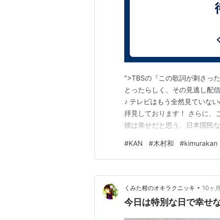
">TBSの『この歌詞が刺さっ
とったらしく、その見逃し配
♪ テレビはもう全然見ていな
拝見しております！ さらに、こんな
彼は幸せだと思う。日本国民
自分のことを深く理解するファ
#
KAN
#
木村和
#
kimurakan
法：第30回 KAN「愛は勝つ
ても嬉しかったです。 …
•
くみた柑のオキラクニッキ
10ヶ
今日は特別な日で幸せ