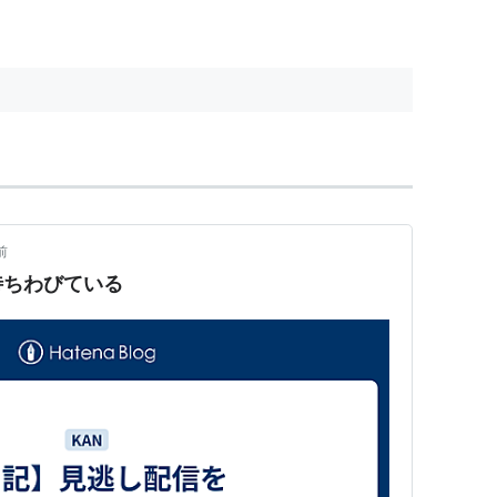
前
待ちわびている