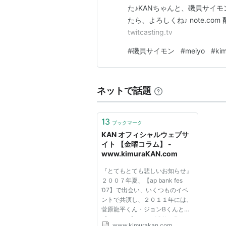
た♪KANちゃんと、磯貝サイモ
たら、よろしくね♪ note.com 
twitcasting.tv
#
磯貝サイモン
#
meiyo
#
ki
ネットで話題
13
ブックマーク
KAN オフィシャルウェブサ
イト 【金曜コラム】 -
www.kimuraKAN.com
『とてもとても悲しいお知らせ』
２００７年夏、【ap bank fes
’07】で出会い、いくつものイベ
ントで共演し、２０１１年には、
菅原龍平くん・ジョンBくんとの
【Cabrells】として活動を共にし
www.kimurakan.com