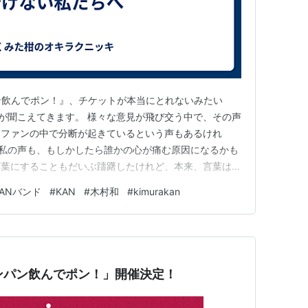
ン飲んでポン！』、チケットが本当にとれないみたい
が聞こえてきます。 様々な意見が飛び交う中で、その声
。ファンの中で分断が起きているという声もあるけれ
私の声も、もしかしたら誰かの心が痛む原因になるかも
言葉にすることもだいぶ躊躇したけれど、本来、言葉は自
ん全世界に発信するからには、配慮は必要になるけれど。
KANバンド
#
KAN
#
木村和
#
kimurakan
い、悔しい、絶対に行きたいという思いは痛いほどわかる
間には大きな違いができてしまう…
ンパン飲んでポン！」開催決定！