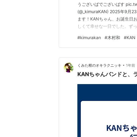
うございばでございばす pic.twitte
(@_kimuraKAN) 2025
ます！KANちゃん、お誕生日
しくて幸せな一日でした。ず
て、家族みんなで少しずつわけ
#
kimurakan
#
木村和
#
KAN
してお友達と、今度出かける
•
くみた柑のオキラクニッキ
1年前
KANちゃんバンドと、