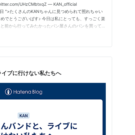
r.com/UHzCMbtxqZ — KAN_official
年9月23日 ">たくさんのKANちゃんに見つめられて照れちゃい
おめでとうございばす♪ 今日は私にとっても、すっごく楽
っと前から行ってみたかったパン屋さんのパンを買ってき
わけしながら食べました♪どれも美味しかった～♪ ">そ
予定の打ち合わせをして、楽しすぎて笑い…
ライブに行けない私たちへ