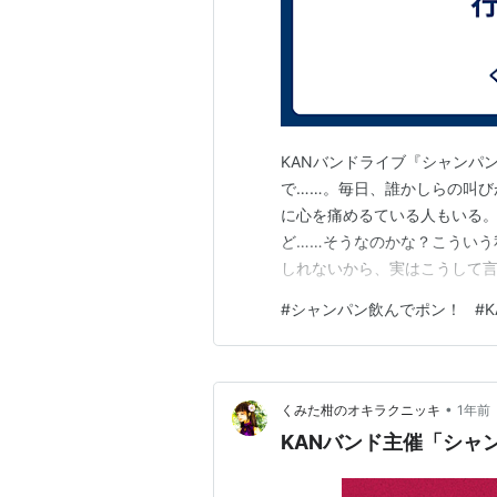
KANバンドライブ『シャンパ
で……。毎日、誰かしらの叫び
に心を痛めるている人もいる
ど……そうなのかな？こういう
しれないから、実はこうして
由に発していいはず。もちろ
#
シャンパン飲んでポン！
#
チケットがあたらなくて悲し
し、行ける人、行けない人の
•
くみた柑のオキラクニッキ
1年前
KANバンド主催「シャ