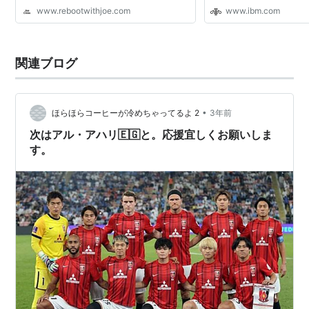
for a large group of people. Get inspired!
www.rebootwithjoe.com
www.ibm.com
Looking for a community of like-minded
peopl...
関連ブログ
•
ほらほらコーヒーが冷めちゃってるよ 2
3年前
次はアル・アハリ🇪🇬と。応援宜しくお願いしま
す。