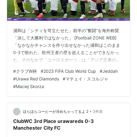
浦和は「シティを苛立たせた」前半の“奮闘”を海外称賛
「決して大勝利ではなかった」 [Football ZONE WEB]
「なかなかチャンスを作り出せなかった浦和はこのまま
0-3で敗れた。欧州王者の壁を超えることができなかっ
た。そのなかで「ユーロスポーツ」は「アジア王者のチ
ームは前半の大部分でマン・シティを苛立出せ、ペナル
#
クラブW杯
#
2023 FIFA Club World Cup
#
Jeddah
ティーエリアの規律を正しく守り、名高い対戦相手は長
#
Urawa Red Diamonds
#
マチェイ・スコルジャ
距離攻撃に頼ら座らるを得なかったため、決して大勝利
#
Maciej Skorza
ではなかった」と浦和の奮闘を称えた。ただ、後半は押
し込まれる展開が続いたことで「劣勢となり、日本は反
撃する考えがなくなった」と“息切れ”を指摘。シティに完
敗となった浦和は、大会…
•
ほらほらコーヒーが冷めちゃってるよ 2
3年前
ClubWC 3rd Place urawareds 0-3
Manchester City FC