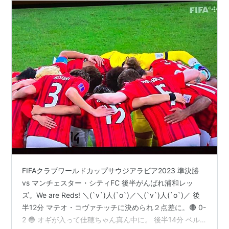
FIFAクラブワールドカップサウジアラビア2023 準決勝
vs マンチェスター・シティFC 後半がんばれ浦和レッ
ズ。We are Reds! ＼(`v`)人(`o`)／＼(`v`)人(`o`)／ 後
半12分 マテオ・コヴァチッチに決められ２点差に。🔴 0-
2 🔵 オギが入って佳穂ちゃん真ん中に。 後半14分 ベル