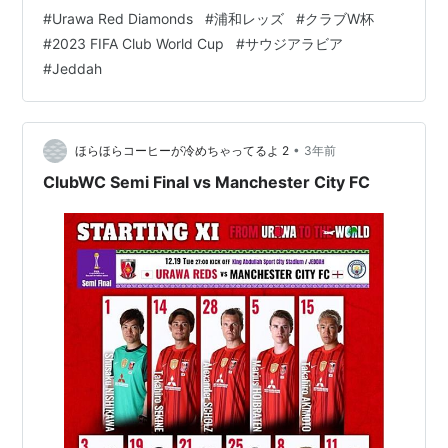
ナルド・シウバ 🔴 0-3 🔵 クリアしたボールの先にはい
#
Urawa Red Diamonds
#
浦和レッズ
#
クラブW杯
つもシティが… 悔しいほど上手いシティ。悔しいほど何
#
2023 FIFA Club World Cup
#
サウジアラビア
から何まで上回っているのがわかった。さすがヨーロッ
#
Jeddah
パ王者です。 シティ相手に周ちゃんのナイスセーブで失
点２だったのはすごいわ。 試合終了。🔴 0-3 🔵 90分
（試合前からだ…
•
ほらほらコーヒーが冷めちゃってるよ 2
3年前
ClubWC Semi Final vs Manchester City FC