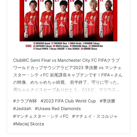
ClubWC Semi Final vs Manchester City FC FIFAクラブ
ワールドカップサウジアラビア2023 準決勝 vs マンチェ
スター・シティFC 岩尾課長キャプテンです！FIFA＋さん
の映像、めちゃめちゃ綺麗。 前半終了。守りに守った。
周ちゃんナイスセーブありがとう。だけど、マリウス
（Marius Hoibraten）のクリアしたボールが入ってしま
#
クラブW杯
#
2023 FIFA Club World Cup
#
準決勝
った。＝シティはゴールしていない。 後半、逆転しよ
#
Jeddah
#
Urawa Red Diamonds
う。マリウス、ドンマイ。仕方ないよーー。 「酒井宏樹
#
マンチェスター・シティFC
#
マチェイ・スコルジャ
キャプテンは前日練習後、強豪を倒したドイツ戦やスペ
#
Maciej Skorza
イン戦と順当に負けた試合との違いは「失点した後のリ
アクション。試合を壊…