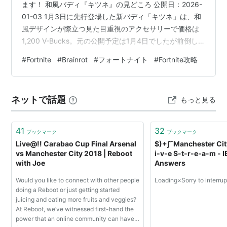
ます！ 和風バディ『キツネ』の見どころ 公開日：2026-
01-03 1月3日に先行登場した新バディ「キツネ」は、和
風デザインが際立つ見た目重視のアクセサリーで価格は
1,200 V-Bucks。元の公開予定は1月4日でしたが前倒し
で登場しています。配信や実況での映えを重視するなら
#
Fortnite
#
Brainrot
#
フォートナイト
#
Fortnite攻略
価値がありますし、期間限定の可能性が高いので購入を
検討するなら早めのチェックをおすすめします。購入時
の注意点としては、バンドルや他アイテムとの組み合わ
ネットで話題
もっと見る
せを確認し、V-Bucksの残高管理を忘れないことです。
【フォートナイト】今日のアイテムショップに新たな…
41
32
ブックマーク
ブックマーク
Live@!! Carabao Cup Final Arsenal
$)+∫˜Manchester Cit
vs Manchester City 2018 | Reboot
i-v-e S-t-r-e-a-m - 
with Joe
Answers
Would you like to connect with other people
Loading×Sorry to interru
doing a Reboot or just getting started
juicing and eating more fruits and veggies?
At Reboot, we’ve witnessed first-hand the
power that an online community can have