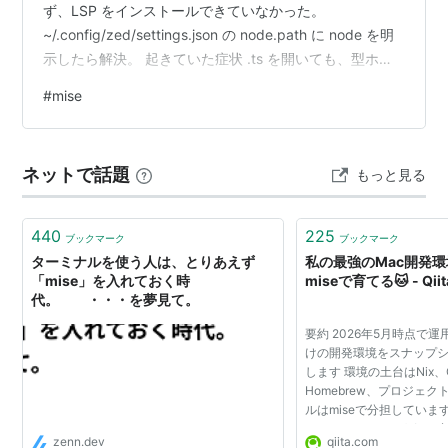
ず、LSP をインストールできていなかった。
~/.config/zed/settings.json の node.path に node を明
示したら解決。 起きていた症状 .ts を開いても、型ホバ
ーが出ない。補完も来ない。定義ジャンプも無反応。
#
mise
Zed 本体のログを見ると missing executable で LSP の
起動に失敗していました。 ~/Library/Application
Support/Zed/languages/ 配下に…
ネットで話題
もっと見る
440
225
ブックマーク
ブックマーク
ターミナルを使う人は、とりあえず
私の最強のMac開発環境 
「mise」を入れておく時
miseで育てる🐱 - Qiit
代。 ・・・を夢見て。
要約 2026年5月時点で運
けの開発環境をスナップ
します 環境の土台はNix、
Homebrew、プロジェ
ルはmiseで分担していま
さだけでなく、どう組み
zenn.dev
qiita.com
効率を上げているかまでま