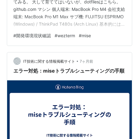
てみる。 大して育ててはいないが、dotfilesはこちら。
github.com マシン 個人端末: MacBook Pro M4 会社支給
端末: MacBook Pro M1 Max サブ機: FUJITSU ESPRIMO
(Windows) / ThinkPad T480s (Arch Linux) 基本的には
macOSで開発していて、Windows / Linux環境やx86環
#
開発環境現状確認
#
wezterm
#
mise
境が欲しくなったときにサブ機を使っている。 周辺機器
HHKB Professional HYBRID Type-S (US配列 / 墨) と
Magic T…
•
IT技術に関する情報掲載サイト
7ヶ月前
エラー対処：miseトラブルシューティングの手順