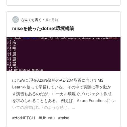
管理されているアプリケーションをbrew listで確認後、
必要なものだけを新しいPCでインストールしているた
•
め、確認の手間がかかっていた。直接バイナリを配置し
なんでも書く
6ヶ月前
ているアプリケーションもあり、これらは利用直前まで
miseを使ったdotnet環境構築
インストールを忘れているこ…
はじめに 現在Azure資格のAZ-204取得に向けてMS
Learnを使って学習している。 その中で実際に手を動か
す演習もあるのだが、ローカル環境でプロジェクト作成
を求められることもある。 例えば、Azure Functionsにつ
いての演習は以下のような感じ。
microsoftlearning.github.io 今まではVisual StudioのGUI
#
dotNETCLI
#
Ubuntu
#
mise
頼りにやってきていたが、実際の試験では選択肢問題だ