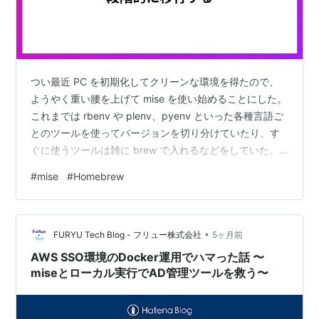
つい最近 PC を初期化してクリーンな環境を得たので、
ようやく重い腰を上げて mise を使い始めることにした。
これまでは rbenv や plenv、pyenv といった各種言語ご
とのツールを使ってバージョンを切り分けていたり、す
ぐに使うツールは雑に brew で入れるなどをしていた。
別に困りはしなかったが、PC を初期化するタイミングで
#
mise
#
Homebrew
導入する。 導入と乗り換えの方針 一気にガッと変えるの
は大変なので、ちょっとずつ試していける感じでやって
いけると良いだろう。 まずは mise が使える環境を準備
•
して移行手段が確立できれば、あとはやるだけになると
FURYU Tech Blog - フリュー株式会社
5ヶ月前
思うし、そうなっているのが良さそう。 ひと…
AWS SSO環境のDocker運用でハマった話 〜
miseとローカル実行でAD管理ツールを救う〜