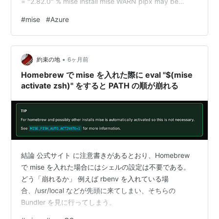
= "2.82.0" % mise install mise WARN pipx may be
required but was not found. To use pipx packages
#
mise
#
Azure
with mise, you need to install pipx first: mise use pi…
•
約束の地
6ヶ月前
Homebrew で mise を入れた際に eval "$(mise
activate zsh)" をすると PATH の順が崩れる
結論 公式サイト に注意書きがあるとおり、Homebrew
で mise を入れた場合にはシェルの設定は不要である。
どう「崩れるか」 例えば rbenv を入れている場
合、/usr/local などが先頭に来てしまい、そちらの
Bundler を見に行ってしまう。