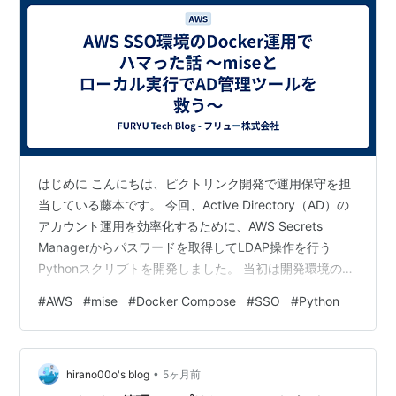
はじめに こんにちは、ピクトリンク開発で運用保守を担
当している藤本です。 今回、Active Directory（AD）の
アカウント運用を効率化するために、AWS Secrets
Managerからパスワードを取得してLDAP操作を行う
Pythonスクリプトを開発しました。 当初は開発環境のポ
ータビリティを考えてDockerで構築していましたが、
#
AWS
#
mise
#
Docker Compose
#
SSO
#
Python
AWS SSOの認証情報共有において、WSL環境とMac環境
で挙動が異なるという「環境の壁」にぶつかりました。
本記事では、Dockerに固執するのを辞め、miseを活用し
•
たローカル実行に切り替えて課題を解決したプロセスを
hirano00o's blog
5ヶ月前
紹介します。 直面した課題：M…