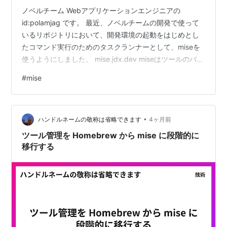
ノベルチーム Webアプリケーションエンジニアの
id:polamjag です。 最近、ノベルチームの開発で使って
いるリポジトリにおいて、開発環境の起動をはじめとし
たコマンド実行のためのタスクランナーとして、miseを
使うようにしました。 mise.jdx.dev miseはツールのバー
ジョン管理ツール*1として導入しているケースは多いと
#
mise
思います。一方で、それ以外の機能がたくさん入ってい
る便利ツールであることは知っていても、実際にはそこ
までいろいろな機能は使っていない、という方もそれな
•
りにおられるのではないかと思うので、事例として書い
ハンドルネームの敬称は省略できます
4ヶ月前
ておこうということで筆を執った次第です。 結論 もとも
ツール管理を Homebrew から mise に段階的に
とTa…
移行する