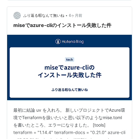
けではなく、サービスを作成するための手順を選んだり
自分で操作する問題もあるらしい。 そこでCLIでの
•
dotnetやazureの操作に慣れるため、自分のPCにCLIの環
ふり返る暇なんて無いね
6ヶ月前
境構築をした。 前提…
miseでazure-cliのインストール失敗した件
最初に結論 uv を入れろ。 新しいプロジェクトでAzure環
境でTerraformを扱いたいと思い以下のようなmise.toml
を書いたところ、エラーになりました。 [tools]
terraform = "1.14.4" terraform-docs = "0.21.0" azure-cli