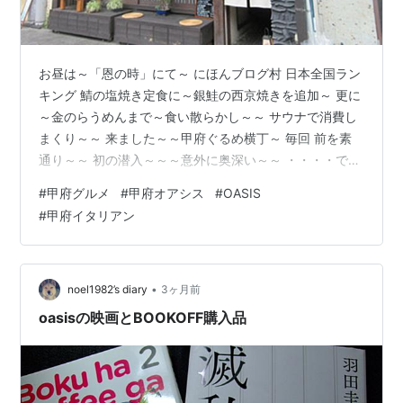
お昼は～「恩の時」にて～ にほんブログ村 日本全国ラン
キング 鯖の塩焼き定食に～銀鮭の西京焼きを追加～ 更に
～金のらうめんまで～食い散らかし～～ サウナで消費し
まくり～～ 来ました～～甲府ぐるめ横丁～ 毎回 前を素
通り～～ 初の潜入～～～意外に奥深い～～ ・・・・で、
お目当ての店は～～ここ「OASIS（オアシス）」 食べロ
#
甲府グルメ
#
甲府オアシス
#
OASIS
グにて急上昇～ この時期、イタリアンでは最上位！全カ
#
甲府イタリアン
テゴリーでもベスト20に～ 最近、甲府の食べログ順位変
動が激しい～～ 来るしかないでしょ！！ イン！！メニュ
ー～～⇧ 小さくて見辛いですが・・・・頑張りなさ
い！！ カウンター8人位～テーブル席～2席のコンパクト
•
noel1982’s diary
3ヶ月前
な店！ 予約し…
oasisの映画とBOOKOFF購入品