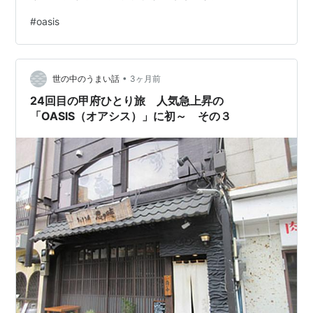
ー！！！！！！！！！！！！！！ 私も拳を胸に当てる、
#
oasis
そして突き上げる！ D'you Know What I Mean！ 初めて
ライブで聴いた！！超かっこいい！！！ そしてノー！ア
イドンノー！ バットイッツオールライト！！！ 長い曲だ
•
けどあっという間に終わり、またリアム…
世の中のうまい話
3ヶ月前
24回目の甲府ひとり旅 人気急上昇の
「OASIS（オアシス）」に初～ その３