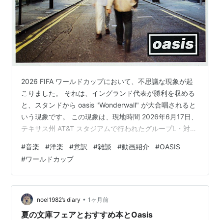
2026 FIFA ワールドカップにおいて、不思議な現象が起
こりました。 それは、イングランド代表が勝利を収める
と、スタンドから oasis "Wonderwall" が大合唱されると
いう現象です。 この現象は、現地時間 2026年6月17日、
テキサス州 AT&T スタジアムで行われたグループL・対ク
ロアチア戦において、試合終了後、会場に BGM として
#
音楽
#
洋楽
#
意訳
#
雑談
#
動画紹介
#
OASIS
oasis "Wonderwall" が流れ、それに反応した観衆がシン
#
ワールドカップ
ガロングしたことに起因します。 www.youtube.com
2026 FIFA ワールドカップでは、FIFA が新しいスタジア
ム音響ルールを導入しています。それによって…
•
noel1982’s diary
1ヶ月前
夏の文庫フェアとおすすめ本とOasis