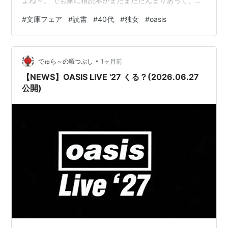
よね～。 でも家に積読本がまだまだたんまりあって、新
しく買ってる場合じゃねえ！という感じも正直ある。 こ
#
文庫フェア
#
読書
#
40代
#
独女
#
oasis
の間数えたらマンガも含めると７０冊くらいあってです
ね・・・。 いやこれ年内でどうにかなる数じゃないぞと
いう感じｗ でも気になる本が次々に見つかるから仕方な
•
いよねー。 今回も３社の冊子の中に何冊か読んでみたい
でゅら～の暇つぶし
1ヶ月前
ものがあって、買おうかなぁと考え中。 今はなんだか恋
【NEWS】OASIS LIVE '27 くる？(2026.06.27
愛小説を読みたいモードなので、角…
公開)