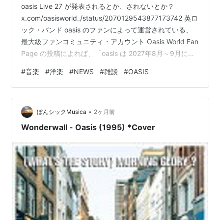
oasis Live 27 が発表されるとか、されないとか？
x.com/oasisworld_/status/2070129543877173742 英ロ
ック・バンド oasis のファンによって運営されている、
最大級ファンコミュニティ・アカウント Oasis World Fan
Page の投稿によれば、「oasis は 2027年8月～9月にか
けてツアーを行う」との噂があるらしいとのこと。 X (旧
#
音楽
#
洋楽
#
NEWS
#
雑談
#
OASIS
Twitter) で投稿された内容を紹介しますね。 OASIS TO
DROP TOUR DATES AUGUST OR SEPTEMBER: LIAM
and NOEL GALLAGHER …
•
ぼんシックMusica
2ヶ月前
Wonderwall - Oasis (1995) *Cover