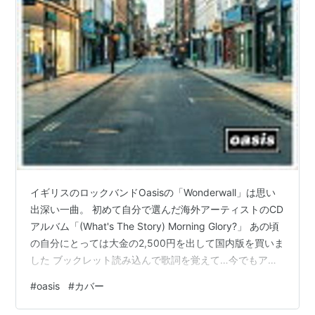
イギリスのロックバンドOasisの「Wonderwall」は思い
出深い一曲。 初めて自分で選んだ海外アーティストのCD
アルバム「(What's The Story) Morning Glory?」 あの頃
の自分にとっては大金の2,500円を出して国内版を買いま
した ブックレット読み込んで歌詞を覚えて…今でもアル
バムの全曲歌えます 若いころに覚えた歌はそう簡単には
#
oasis
#
カバー
忘れません ということで（？）カバーしてみました
www.youtube.com （色々とあったようですが）リアム