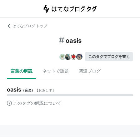
はてなブログ トップ
oasis
このタグでブログを書く
言葉の解説
ネットで話題
関連ブログ
oasis
(
音楽
)
【
おあしす
】
このタグの解説について