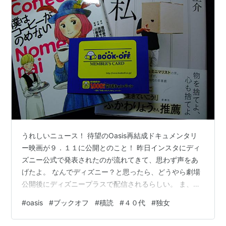
うれしいニュース！ 待望のOasis再結成ドキュメンタリ
ー映画が９．１１に公開とのこと！ 昨日インスタにディ
ズニー公式で発表されたのが流れてきて、思わず声をあ
げたよ。 なんでディズニー？と思ったら、どうやら劇場
公開後にディズニープラスで配信されるらしい。 ま、私
はもちろん劇場で見ますので配信は関係ないけど！ アマ
#
oasis
#
ブックオフ
#
積読
#
４０代
#
独女
プラによこせよ～とか思わないでもないけどｗ 音楽ドキ
ュメンタリーは絶対大きなスクリーンで見たほうがいい