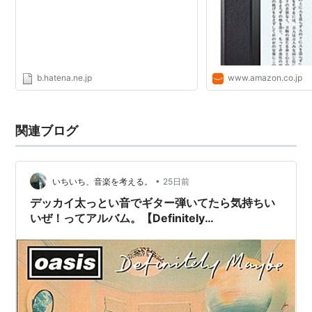
b.hatena.ne.jp
www.amazon.co.jp
関連ブログ
•
いちいち、音楽を考える。
25日前
デッカイ太っとい音でギター弾いてたら気持ちい
いぜ！ってアルバム。【Definitely
Maybe/Oasis（1994・日本盤）】｜今日の
TSUTAYA店舗レンタル日記。#111