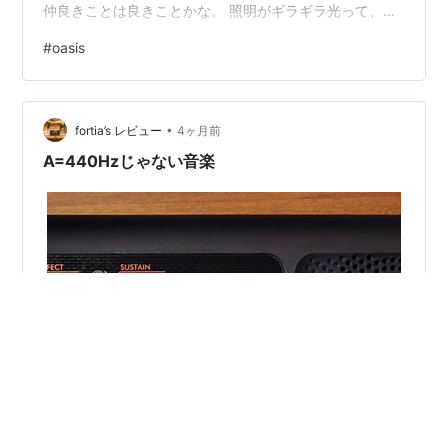
仲良きことは良きことかな。 照明がギラギラ光って、音
がお腹に、胸に、響く。 色々な事が頭の中を駆け巡る。
#
oasis
苗場に向かいながら電車で感じた胸の高鳴り。 背中をが
すがす殴られながら手すりにかじりついて守った一番
前。初めて見たリアム。 キャスケットにジージャンに超
•
おしゃれで超カッコよかったリアム。 ぐぐっぐじゅー！
fortia’s レビュー
4ヶ月前
2002年代々木体育館、４日公演のうち３…
A=440Hzじゃない音楽