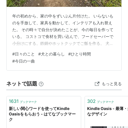
年の初めから、家の中をずいぶん片付けた。 いらないも
のを手放して、家具を動かして、インテリアも入れ替え
た。 その時々で自分が決めたことが、今の毎日を作って
いる。 コストコで食材を買い込んで、フードセーバーで
小分けにする。鉄鍋やホットクックでご飯を作る。 犬と
歩いて、猫の世話をして、眠る。 私は、そんな毎日を
#
日々のこと
#
犬との暮らし
#
ひとり時間
淡々と過ごしていたい。 でも、生きていると、そう淡々
#
今日の一曲
ともしていられない。 内科で胃腸薬をもらったり、精神
科で睡眠導入剤や抗不安薬をもらったり。 まあ、色々あ
る。笑 そんな時は、犬と猫がいてくれてよかったなぁと
ネットで話題
もっと見る
思う。 そして今、新しい犬を迎えようとしている。 楽し
みで仕方ない。 でも時々思う。…
1631
302
ブックマーク
ブックマーク
新しい関心ワードを使ってKindle
Kindle Oasis -
Oasisをもらおう - はてなブックマー
なデザイン
ク