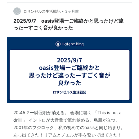
から！ 早速カレンダーに印付けたよ！ ９．１１は金曜
•
日！ 有給使って初日に見に行く所存。 あ、でも日本公開
ロサンゼルス生活戦記
3ヶ月前
とは書いてなかったな・・・。 もし全世界同時公開だと
2025/9/7 oasis登場ーご臨終かと思ったけど違
日本が一番乗りじゃないか？…
ったーすごく音が良かった
20:45？一瞬照明が消える。 会場に響く 「This is not a
drill! 」 イントロが大音量で流れ始める。鳥肌が立つ。
2001年のフジロック、私の初めてのoasisと同じ始まり。
あっ出てきた！リアムとノエルが手を繋いで出てきた！