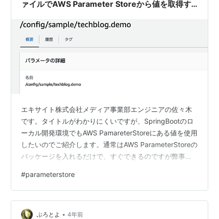
ァイルでAWS Parameter Storeから値を取得す
る方法
エキサイト株式会社メディア事業部エンジニアの佐々木
です。タイトルがわかりにくいですが、SpringBootのロ
ーカル開発環境でもAWS PamareterStoreにある値を使用
したいのでご紹介します。通常はAWS ParameterStoreの
パッケージを入れるだけで、すぐできるのですが弊事業
部はAWS SSOを全面的に採用しています。
#
parameterstore
($HOME/.aws配下に設定を書かないです)このAWS SSO
の場合の設定が割となかったので書きます。 前提 $ java
--version openjdk 21.0.3 2024-04-16 LTS OpenJDK
•
Runtime Environmen…
ぶろとよ
4年前