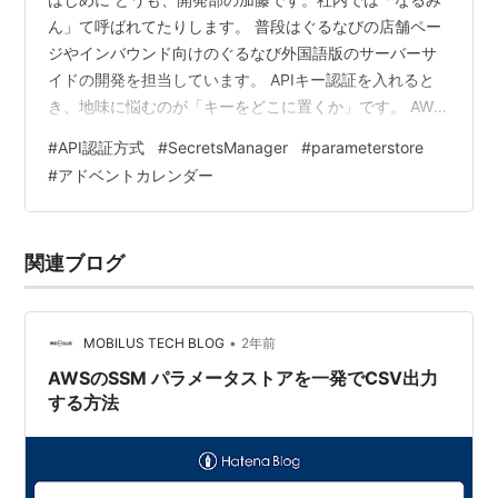
ん」て呼ばれてたりします。 普段はぐるなびの店舗ペー
ジやインバウンド向けのぐるなび外国語版のサーバーサ
イドの開発を担当しています。 APIキー認証を入れると
き、地味に悩むのが「キーをどこに置くか」です。 AWS
なら候補はだいたいこの2つかなと思います。 AWS
#
API認証方式
#
SecretsManager
#
parameterstore
Secrets Manager AWS Systems Manager Parameter
#
アドベントカレンダー
Store この記事では社内APIのAPIキー認証を設計する中
で行った2つのサービスの「比較」と「選定」について記
載します。 （注）料金・上限は変更されることがあるた
関連ブログ
め、最終判断は公式価格表/制…
•
MOBILUS TECH BLOG
2年前
AWSのSSM パラメータストアを一発でCSV出力
する方法