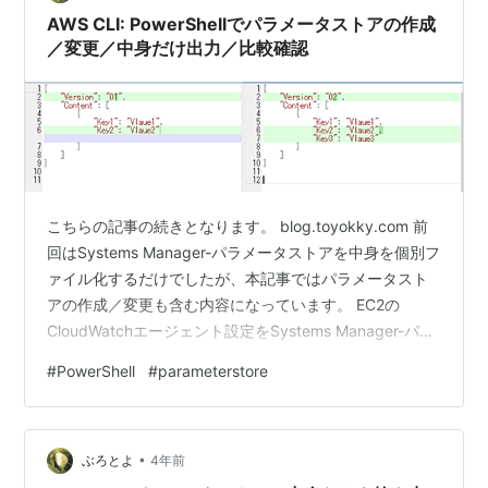
AWS CLI: PowerShellでパラメータストアの作成
／変更／中身だけ出力／比較確認
こちらの記事の続きとなります。 blog.toyokky.com 前
回はSystems Manager-パラメータストアを中身を個別フ
ァイル化するだけでしたが、本記事ではパラメータスト
アの作成／変更も含む内容になっています。 EC2の
CloudWatchエージェント設定をSystems Manager-パラ
メータストアに置いているのですが、実務で40台分ほど
#
PowerShell
#
parameterstore
のパラメータストア変更があり、流石に手作業での変更
は時間とミス防止から無理でしたので、AWS CLIで実行
しました。 時間も短縮できましたし、パラメータストア
•
変更前後の中身をWinMergeで比較表示までCLIで出来た
ぶろとよ
4年前
ため、かなり楽に作業を…