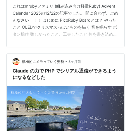
これはmrubyファミリ (組み込み向け軽量Ruby) Advent
Calendar 2025の12/22の記事でした。 間に合わず、ごめ
んなさい！！！ はじめに PicoRuby Boardとは？ やった
こと OLEDでクリスマスっぽいものを描く 音を鳴らす ボ
タン操作 難しかったこと、工夫したこと 何を書き込めば
いい？ Out of Memoryへの対応 雪を表現すること ラン
ダム表示 おわりに はじめに mrubyファミリのアドベン
トカレンダーということで、 PicoRuby Boardを使ってク
•
積極的にメモっていく姿勢
8ヶ月前
リスマスっぽいことをしてみました🎄 PicoRubyist*1 の
かわかみです。 yout…
Claude の力で PHP でシリアル通信ができるよう
になるなどした