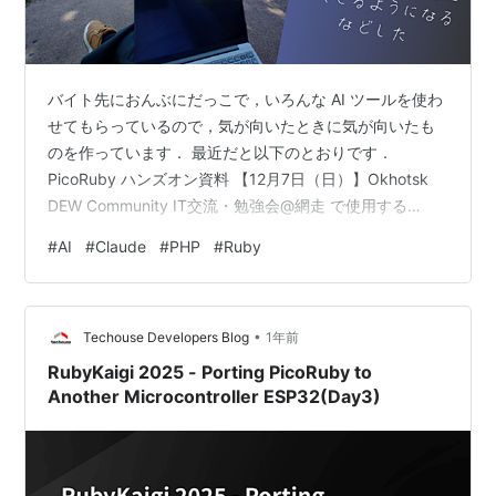
バイト先におんぶにだっこで，いろんな AI ツールを使わ
せてもらっているので，気が向いたときに気が向いたも
のを作っています． 最近だと以下のとおりです．
PicoRuby ハンズオン資料 【12月7日（日）】Okhotsk
DEW Community IT交流・勉強会@網走 で使用する
PicoRuby を用いた電子工作ハンズオンの資料です．さす
#
AI
#
Claude
#
PHP
#
Ruby
がに図は自分で作りました．Fritzing さまさまです．
github.com
•
Techouse Developers Blog
1年前
RubyKaigi 2025 - Porting PicoRuby to
Another Microcontroller ESP32(Day3)