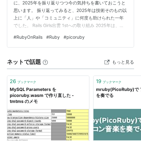
に、2025年を振り返りつつ今の気持ちを書いておこうと
思います。 振り返ってみると、2025年は技術そのもの以
上に「人」や「コミュニティ」に何度も助けられた一年
でした。 Rails Girls出雲 1stへの取り組み 2025年は、
Rails Girls出雲 1stのオーガナイザーを引き受けたところ
#
RubyOnRails
#
Ruby
#
picoruby
からスタートしました。 正直なところ、江森さんから打
診を受けた当初は「本当に自分で良いのだろうか」とい
う気持ちが大きかったです。RubyやRailsへの造詣がもっ
ネットで話題
もっと見る
と深い人のほうが良いのでは？とか、私みたいなベテラ
ン（オバ…）な人じゃなくてもっと…
26
19
ブックマーク
ブックマーク
MySQL Parameters を
mruby(PicoRuby
picoruby.wasm で作り直した -
を奏でる
tmtms のメモ