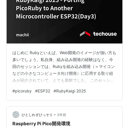
はじめに Rubyといえば、Web開発のイメージが強い方も
多いでしょう。私自身、組み込み開発の経験はなく、今
回のセッションでは、Rubyを組み込み開発（＝マイコン
などの小さなコンピュータ向け開発）に応用する取り組
みが紹介されていて、とても新鮮でした。 このセッショ
ンは、Fusic株式会社のIoTエンジニアである岡崎雄平
#
picoruby
#
ESP32
#
RubyKaigi 2025
（Yuhei Okazaki）氏によって発表されました。マイコン
の世界でもRubyが使えるという可能性に驚きました。
rubykaigi.org PicoRubyとは PicoRubyとは、組み込み環
•
境でRubyを動かすために開発された、超軽量なRuby実
ひとしれずひっそり
3年前
装です。 通常のRuby…
Raspberry Pi Pico開発環境