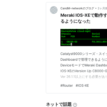
•
CandM-networkのブログ
2ヶ月
Meraki IOS-XEで動作
るようになった
Catalyst9000シリーズ・スイッ
Dashboardで管理できるようにな
DeviceモードでMeraki 
IOS-XEのVersion Up C80
Ver 26.1.1以上にする必要
IOS-XEでのVersion Up
#
Router
#
IOS-XE
ネットで話題