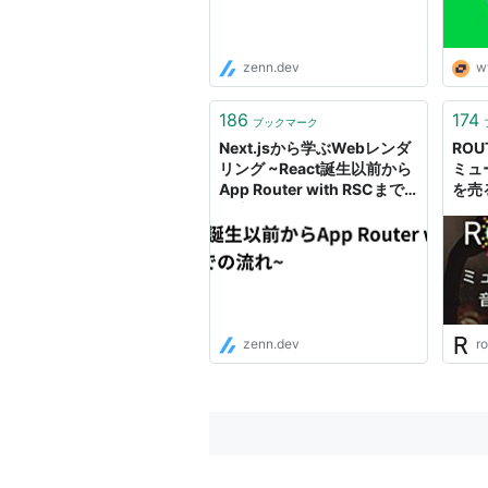
zenn.dev
w
186
174
ブックマーク
Next.jsから学ぶWebレンダ
ROU
リング ~React誕生以前から
ミュ
App Router with RSCまで
を売
の流れ~
zenn.dev
ro