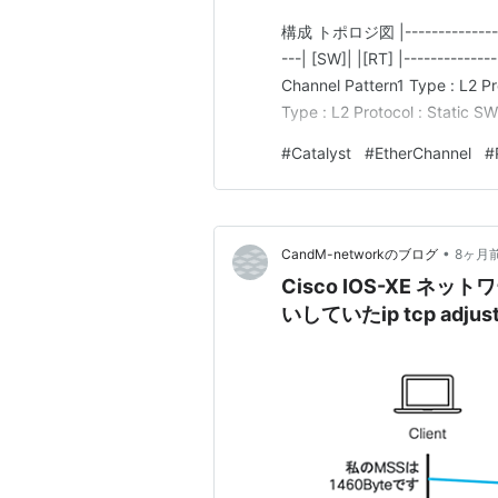
構成 トポロジ図 |------------------|
---| [SW]| |[RT] |----------
Channel Pattern1 Type : L2 Pr
Type : L2 Protocol : Static S
#
Catalyst
#
EtherChannel
#
•
CandM-networkのブログ
8ヶ月
Cisco IOS-XE 
いしていたip tcp adj