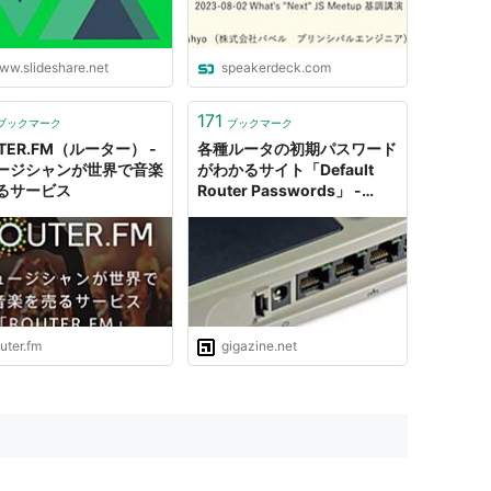
ww.slideshare.net
speakerdeck.com
171
ブックマーク
ブックマーク
TER.FM（ルーター） -
各種ルータの初期パスワード
ージシャンが世界で音楽
がわかるサイト「Default
るサービス
Router Passwords」 -
GIGAZINE
uter.fm
gigazine.net