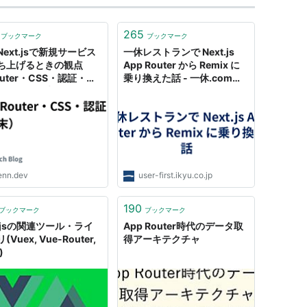
265
ブックマーク
ブックマーク
ext.jsで新規サービス
一休レストランで Next.js
ち上げるときの観点
App Router から Remix に
uter・CSS・認証・監
乗り換えた話 - 一休.com
ど/2023年末）
Developers Blog
enn.dev
user-first.ikyu.co.jp
190
ブックマーク
ブックマーク
e.jsの関連ツール・ライ
App Router時代のデータ取
Vuex, Vue-Router,
得アーキテクチャ
)