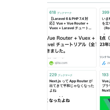
618
399
ブックマーク
【Laravel 6 & PHP 7.4 対
いまN
応】Vue + Vue Router +
を立
Vuex + Laravel チュートリ
（Ro
アル（全16回）を書きまし
視な
た。 - Qiita
qiita.com
z
229
193
ブックマーク
Next.js って App Router が
Vu
出てきて平和じゃなくなった
ブラリ(
よね
Nuxt