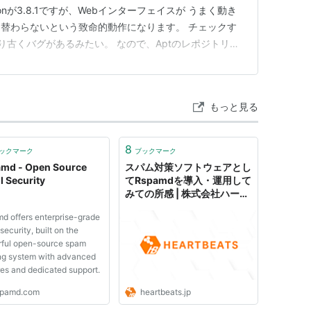
ersionが3.8.1ですが、Webインターフェイスが うまく動き
替わらないという致命的動作になります。 チェックす
.14より古くバグがあるみたい。 なので、Aptのレポジトリを
ファイルを取得して 更新することで、この問題が解決し
がいないのでしょうね。 私としては大変ありが…
もっと見る
8
ックマーク
ブックマーク
md - Open Source
スパム対策ソフトウェアとし
l Security
てRspamdを導入・運用して
みての所感 | 株式会社ハート
ビーツ（HEARTBEATS
d offers enterprise-grade
Corporation）｜AWS・ク
security, built on the
ラウド・サーバーなどのイン
ful open-source spam
フラ運用を24時間365日サ
ring system with advanced
ポート
res and dedicated support.
spamd.com
heartbeats.jp