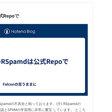
式Repoで
amdの不具合と戦っております。(汗) RSpamdの
認とSPAMの学習用に非常に重宝 しています。 ところ