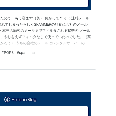
たので、もう寝ます（笑） 何かって？ そう迷惑メール
れてしまったらしくSPAMMERの餌食に会社のメール
ると本当の顧客のメールまでフィルタされる状態の メール
で、やむをえずフィルタなしで使っていたのでした。（某
かろう） うちの会社のメールはレンタルサーバーの共
アクセスしてますが、取得端末は自由です。 最終処理は自
#
POP3
#
spam mail
削除です。 PCは変わりますが、もう１０年以上前のメー
ができ…