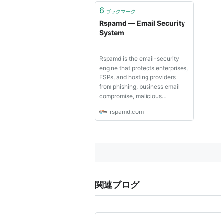
6
ブックマーク
Rspamd — Email Security
System
Rspamd is the email-security
engine that protects enterprises,
ESPs, and hosting providers
from phishing, business email
compromise, malicious
attachments, and spam — with
rspamd.com
the detection accuracy, control,
and transparency security
teams demand. Key
FeaturesMulti-layer email
protectionRspamd combi...
関連ブログ