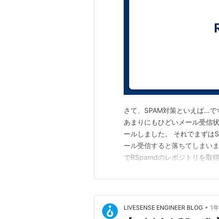
さて、SPAM対策といえば...
あまりにもひどいメール受信状
ールしました。 それでまずはSegm
ール受信すると落ちてしまいます。
でRSpamdのレポジトリを取得して
れです。 その後運用してみる
Spam判定のヘッダがつかな
•
LIVESENSE ENGINEER BLOG
1