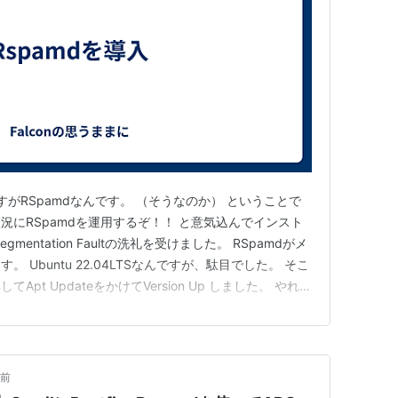
ですがRSpamdなんです。 （そうなのか） ということで
況にRSpamdを運用するぞ！！ と意気込んでインスト
entation Faultの洗礼を受けました。 RSpamdがメ
 Ubuntu 22.04LTSなんですが、駄目でした。 そこ
Apt UpdateをかけてVersion Up しました。 やれや
と管理Web画面がありまして状態は把握できます。 ただ
くて困っています。…
年前