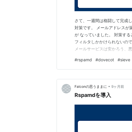
さて、一週間は格闘して完成し
対策です。 メールアドレスが漏
が なっていました。 対策す
フィルタしかかけられないの
メールサービスは安かろう、悪
用サーバーです。 POP３で
#
rspamd
#
dovecot
#
sieve
分のPCでPOP3で吸い上げ後
ルも残ってます。（笑） これ
•
Falconの思うままに
9ヶ月前
Rspamdを導入