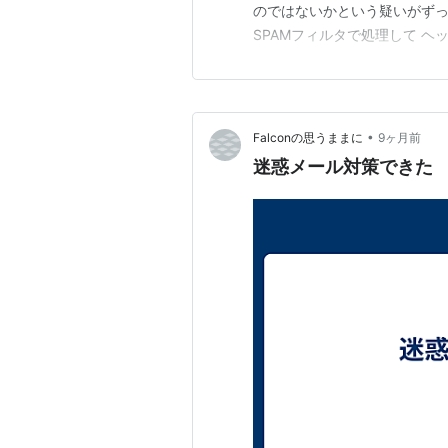
のではないかという疑いがずっ
SPAMフィルタで処理して ヘ
ると同じヘッダ名なので、上位
りました。 確認としてRSpa
きます。 動作を解析して…
•
Falconの思うままに
9ヶ月前
迷惑メール対策できた