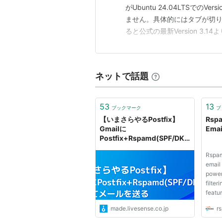
がUbuntu 24.04LTSでのV
ません。具体的にはタブが切り
ると公式の最新Version 3
公式に設定して公式からDeb
ました。 あまり使っている人
ネットで話題
53
13
ブックマーク
ブ
【いまさらやるPostfix】
Rspa
Gmailに
Emai
Postfix+Rspamd(SPF/DKI
M)を使ってメールを送る -
Rspam
LIVESENSE ENGINEER
email 
BLOG
power
filte
featu
made.livesense.co.jp
r