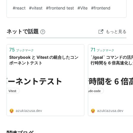
いるという特性があります。 このカスタマイズの多様性
#
react
#
vitest
#
frontend test
#
Vite
#
frontend
により、「どの条件で何が表示されるべきか」「各ボタ
ンがどのように機能すべきか」といった振る舞いのパタ
ーンが増え、仕様の複雑性も高まっています。 こうした
ネットで話題
もっと見る
仕様を品質保証（QA）工程にのみ依存するのではなく、
開発の初期段階から自動化されたユニットテストで担保
し、CI上で高速かつ頻繁に実…
75
71
ブックマーク
ブックマーク
Storybook と Vitest の統合したコン
`/goal` コマンドの活用
ポーネントテスト
行時間を 6 倍高速化
azukiazusa.dev
azukiazusa.dev