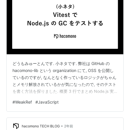
どうもみゅーとんです. 小ネタです. 弊社は GitHub の
hacomono-lib という organization にて, OSS を公開し
ているのですが, なんとなく作っているロジックがちゃん
とメモリ解放されているかが気になったので, そのテスト
を書く方法を探りました. 概要 3 行でまとめ Node.js 実
行時のオプションにて, ガベージコレクションを任意実行
#
WeakRef
#
JavaScript
させる関数を有効化できる メモリ解放されているかどう
かは WeakRef を利用すると確認できる Node.js 実行時
のオプションを使って Vitest を実行できる ここで話題に
•
しないこと メモリ管理 / ガベージコレク…
hacomono TECH BLOG
2年前