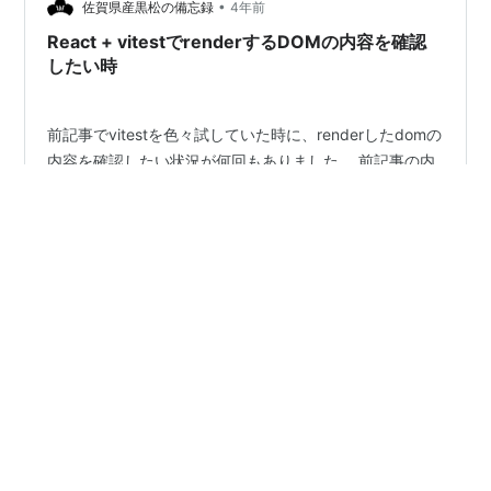
•
て元々 Jest から Vitest にテストツールを移行していまし
佐賀県産黒松の備忘録
4年前
た。 しかし、Nuxt …
React + vitestでrenderするDOMの内容を確認
したい時
前記事でvitestを色々試していた時に、renderしたdomの
内容を確認したい状況が何回もありました。 前記事の内
容をサンプルにすると、以下のように書けます。 //
@vitest-environment happy-dom import React from
'react'; import '@testing-library/jest-dom'; import {