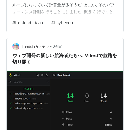
ループになっていて計算量が多そうだ, と思い, そのパフ
ォーマンス計測を行うことにしました. 概要 3 行でまとめ
Vitest には標準でベンチマークテストを行う仕組みがあ
#
frontend
#
vitest
#
tinybench
る ただし experimental (v1.2.x 時点) ベンチマークテス
トには tinybench を利用している ここで話題にしないこ
と 計算量の概念 パフォーマンス改善のためのコーディン
•
グ 背景 インシデ…
Lambdaカクテル
3年前
ウェブ開発の新しい航海者たちへ: Vitestで航路を
切り開く