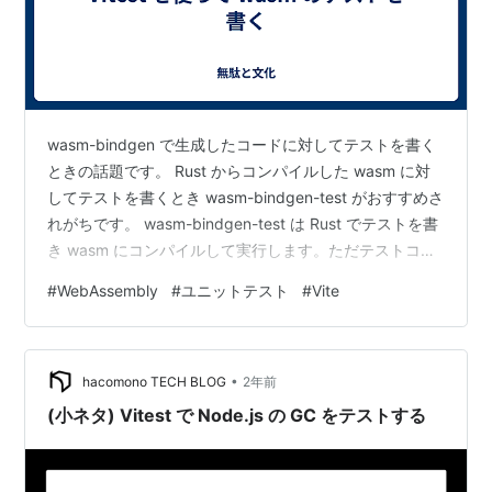
wasm-bindgen で生成したコードに対してテストを書く
ときの話題です。 Rust からコンパイルした wasm に対
してテストを書くとき wasm-bindgen-test がおすすめさ
れがちです。 wasm-bindgen-test は Rust でテストを書
き wasm にコンパイルして実行します。ただテストコー
ド自体を wasm にコンパイルする方法だとコンパイル過
#
WebAssembly
#
ユニットテスト
#
Vite
程に問題があったときにわかりづらそうで少し嫌です。
JavaScript から呼び出す想定の wasm なら JavaScript
でテストコードを書くのがわかりやすいと思います。 と
•
いうわけで Vitest を使って…
hacomono TECH BLOG
2年前
(小ネタ) Vitest で Node.js の GC をテストする