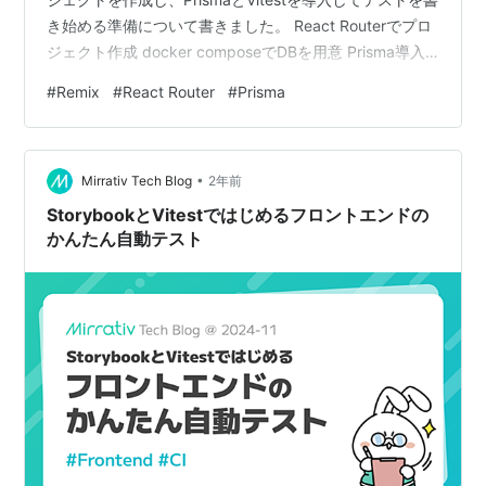
き始める準備について書きました。 React Routerでプロ
ジェクト作成 docker composeでDBを用意 Prisma導入
スキーマ定義 開発用とテスト用のDBをそれぞれ作成
#
Remix
#
React Router
#
Prisma
Seeding Vitest導入 vite.config.tsの設定 tsconfig.jsonの
設定 テストを書いてみる さいごに React Routerでプロ
ジェクト作成 プロジェクトの作成は以下を実行しま…
•
Mirrativ Tech Blog
2年前
StorybookとVitestではじめるフロントエンドの
かんたん自動テスト