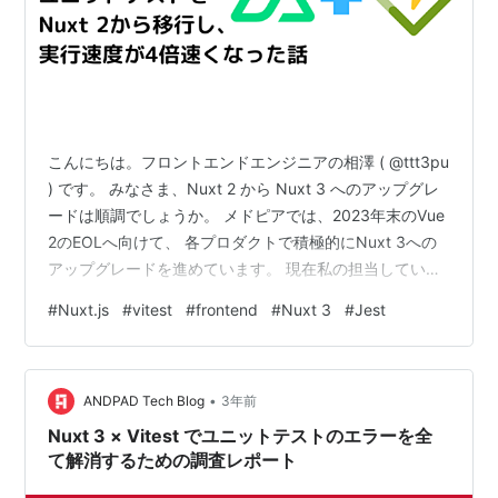
こんにちは。フロントエンドエンジニアの相澤 ( @ttt3pu
) です。 みなさま、Nuxt 2 から Nuxt 3 へのアップグレ
ードは順調でしょうか。 メドピアでは、2023年末のVue
2のEOLへ向けて、 各プロダクトで積極的にNuxt 3への
アップグレードを進めています。 現在私の担当している
プロダクトでは、マイグレーション作業自体はほぼ完了
#
Nuxt.js
#
vitest
#
frontend
#
Nuxt 3
#
Jest
しており、 残すはQAテストなどを行うのみと言う段階
で、本番リリースまであと一歩というところまで進んで
おります！ 🎉 マイグレーションの事例も徐々に増え始め
•
てきて、Nuxt 3のリリース当初よりも段々と移行はしや
ANDPAD Tech Blog
3年前
すくなってきましたが、 個人的に…
Nuxt 3 × Vitest でユニットテストのエラーを全
て解消するための調査レポート