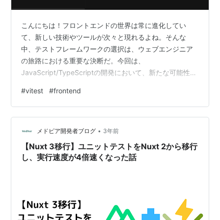
こんにちは！フロントエンドの世界は常に進化してい
て、新しい技術やツールが次々と現れるよね。そんな
中、テストフレームワークの選択は、ウェブエンジニア
の旅路における重要な決断だ。今回は、
JavaScript/TypeScriptの開発において、新たな可能性を
秘めたテストライブラリ「Vitest」をご紹介するよ。
#
vitest
#
frontend
Jestに似ているけど、さらにいくつかの特長を備えた
Vitest。この記事では、Vitestの導入から基本的な使い
方、さらには発展的な機能までを掘り下げていくよ。こ
•
れからVitestの航海に出る君たちに、少しでも役立つ情報
メドピア開発者ブログ
3年前
を提供できればと思ってる。 本記事は、Next.jsとの連携
【Nuxt 3移行】ユニットテストをNuxt 2から移行
やVit…
し、実行速度が4倍速くなった話