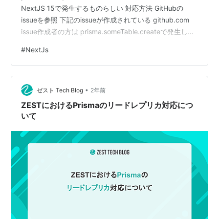
NextJS 15で発生するものらしい 対応方法 GitHubの
issueを参照 下記のissueが作成されている github.com
issue作成者の方は prisma.someTable.createで発生した
と言っているが、私は prisma.someTable.createManyで
#
NextJs
発生した もしかしたら他のメソッドでも発生するのかも
解決方法 参考情報 To temporarily work around this
issue, you need to remove t…
•
ゼスト Tech Blog
2年前
ZESTにおけるPrismaのリードレプリカ対応につ
いて