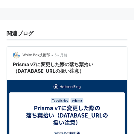
2009年3月25日にデビューアルバム「PRISMA」をリリ
ース。
関連ブログ
Discography
Prisma
•
White Box技術部
5ヶ月前
アーティスト:
Prisma
Prisma v7に変更した際の落ち葉拾い
出版社/メーカー:
Libyus Music
（DATABASE_URLの扱い注意）
発売日:
2009/03/25
メディア:
CD
クリック
: 1回
この商品を含むブログを見る