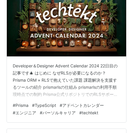
Developer＆Designer Advent Calendar 2024 22日目の
記事です🎄 はじめに なぜRLSが必要になるのか？
Prisma ORM × RLSで抱えていた課題 課題解決を支援す
るツールの紹介 prismarlsの仕組み prismarlsの利用手順
現時点での制約 Prisma公式リポジトリでのRLSサポート
議論 最後に 参考 はじめに こんにちは。 HR forecaster
#
Prisma
#
TypeScript
#
アドベントカレンダー
というプロダクトの開発をしている伊藤です。 hr-
#
エンジニア
#
パーソルキャリア
#
techtekt
forecaster.jp 業務やプライベートの開発でPrisma ORM
を利用しています。 PostgreSQLのRow-Level S…