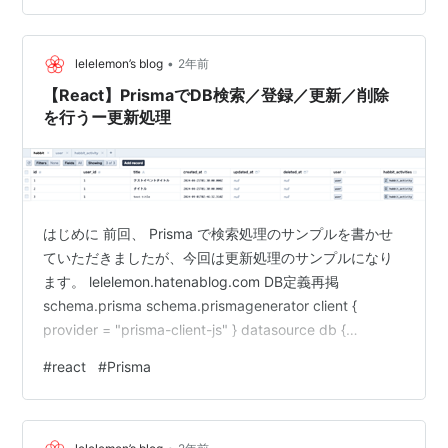
nickname Stri…
•
lelelemon’s blog
2年前
【React】PrismaでDB検索／登録／更新／削除
を行うー更新処理
はじめに 前回、 Prisma で検索処理のサンプルを書かせ
ていただきましたが、今回は更新処理のサンプルになり
ます。 lelelemon.hatenablog.com DB定義再掲
schema.prisma schema.prismagenerator client {
provider = "prisma-client-js" } datasource db {
provider = "postgresql" url = env("DATABASE_URL") }
#
react
#
Prisma
model user { id Int @id @default(autoincrement())
nickname Stri…