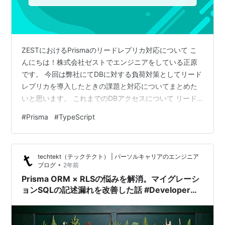
ZESTにおけるPrismaのリードレプリカ対応について こ
んにちは！株式会社ゼストでエンジニアをしている正原
です。 今回は弊社にてDBに対する負荷対策としてリード
レプリカを導入したときの課題と対応についてまとめた
いと思います。 これまでのDBアクセスについて リード
レプリカの話をする前に、まずは弊社プロダクトでのこ
#
Prisma
#
TypeScript
れまでの実装や方針を紹介したいと思います。 Prisma ゼ
ストではORMとしてPrismaを採用しています。
www.prisma.io Prismaについてはすでに多くの記事で紹
techtekt（テックテクト） | パーソルキャリアのエンジニア
介されているかと思いますが、使いやすく開発体験が良
•
ブログ
2年前
いため今ではゼストの開発にとってなくてはならない
Prisma ORM × RLSの悩みを解消。マイグレーシ
存…
ョンSQLの記述漏れを改善した話 #Developer＆
Designer Advent Calendar 2024