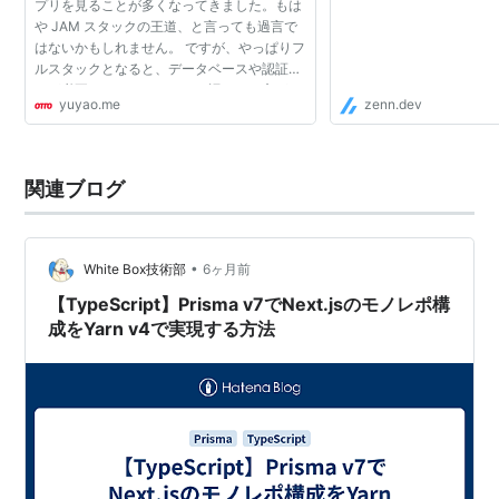
プリを見ることが多くなってきました。もは
や JAM スタックの王道、と言っても過言で
はないかもしれません。 ですが、やっぱりフ
ルスタックとなると、データベースや認証な
どが必要になってきて、その辺のやり方がい
yuyao.me
zenn.dev
まいちよくわからない、という人も多いので
はないでしょうか...
関連ブログ
•
White Box技術部
6ヶ月前
【TypeScript】Prisma v7でNext.jsのモノレポ構
成をYarn v4で実現する方法