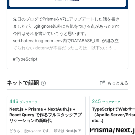
先日のブログでPrismaをv7にアップデートした話を書き
ましたが、.gitignore以外にも気をつける点があったので
今回はそれを書いていこうと思います。
seri.hatenablog.com .env内でDATABASE_URLが組み立
てられない dotenvが不要だったころは、以下のよう
に.envにデータソースの情報を定義して利用していまし
#
TypeScript
た。 DATABASE_HOST=localhost
DATABASE_PORT=5432
DATABASE_USERNAME=username
ネットで話題
もっと見る
DATABASE_PASSWORD=password
DATABASE_NAME=dbname DATA…
446
245
ブックマーク
ブックマーク
Next.js + Prisma + NextAuth.js +
TypeScriptでWeb
React Query で作るフルスタックアプ
（Apollo Server/Pris
リケーションの新時代
etc...)
どうも、@yuyaaar です。 最近は Next.js ア