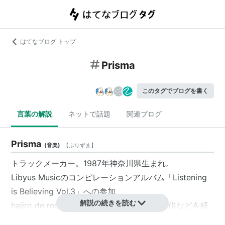
はてなブログ トップ
Prisma
このタグでブログを書く
言葉の解説
ネットで話題
関連ブログ
Prisma
(
音楽
)
【
ぷりずま
】
トラックメーカー。1987年神奈川県生まれ。
Libyus Musicのコンピレーションアルバム「Listening
is Believing Vol.3」への参加、
解説の続きを読む
haiiro de rossiの「True Blues」への楽曲提供などを経
て、