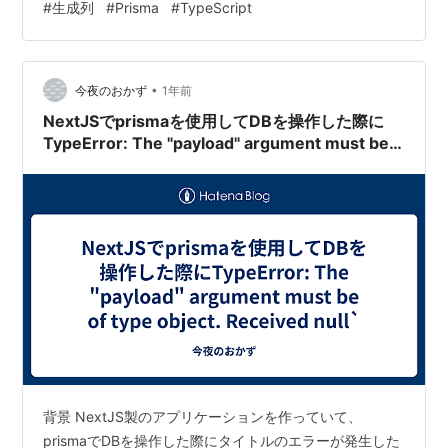
#
生成列
#
Prisma
#
TypeScript
に違いないと信じています。 でもきっと去年までと同様
に「去年末は何やってたっけ？」となるに違いないと確
信もしています。 さて、今回のテーマは「Prismaと生成
•
列」についてです。 多くのプロダクトで生産性の向上や
今夜のおかず
1年前
型の安全性のためにORMを利用しているかと思います
NextJSでprismaを使用してDBを操作した際に
が、 ORMは多くのD…
TypeError: The "payload" argument must be
of type object. Received null`
背景 NextJS製のアプリケーションを作っていて、
prismaでDBを操作した際にタイトルのエラーが発生した