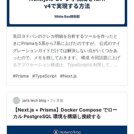
先日ヨドバシのクレカ明細を分析するツールを作ったと
きにPrismaを5系から7系に上げたのですが、 公式のマイ
グレーションガイドだけでは解決しない点がいくつかあ
ったので、メモを残しておきます。 構成 今回話題に上げ
るアプリケーション構成は、TypeScriptを利用して、フ
ルスタックNext.jsをyarnでモノレポ管理しているものに
#
Prisma
#
TypeScript
#
Next.js
なります。 またDBはPostgreSQLです。 / ├── apps/ │
└── web/ Next.jsアプリケーション └── packages/
└── db/ Prisma管理ディレクトリ Prisma v5の時点で
•
は、packages/db配下でPr…
jan’s tech blog
7ヶ月前
【Next.js + Prisma】Docker Compose でロー
カル PostgreSQL 環境を構築し接続する