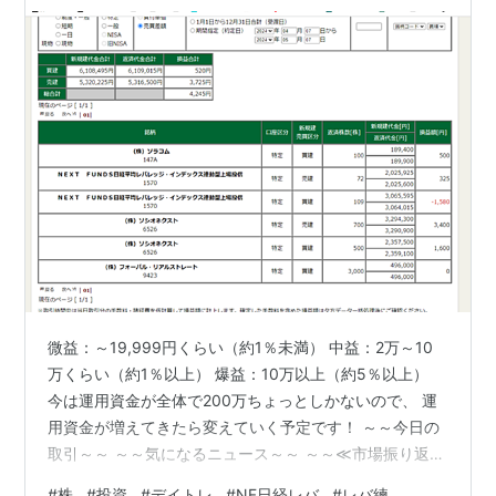
微益：～19,999円くらい（約1％未満） 中益：2万～10
万くらい（約1％以上） 爆益：10万以上（約5％以上）
今は運用資金が全体で200万ちょっとしかないので、 運
用資金が増えてきたら変えていく予定です！ ～～今日の
取引～～ ～～気になるニュース～～ ～～≪市場振り返り
≫～～ ［市場別売買代金］単位百万円(出来高上位3銘
#
株
#
投資
#
デイトレ
#
NF日経レバ
#
レバ練