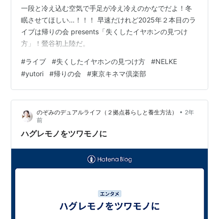
一段と冷え込む空気で手足が冷え冷えのかなでだよ！冬
眠させてほしい…！！！ 早速だけれど2025年２本目のラ
イブは帰りの会 presents「失くしたイヤホンの見つけ
方」！鶯谷初上陸だ。
#
ライブ
#
失くしたイヤホンの見つけ方
#
NELKE
#
yutori
#
帰りの会
#
東京キネマ倶楽部
•
のぞみのデュアルライフ（２拠点暮らしと養生方法）
2年
前
ハグレモノをツワモノに