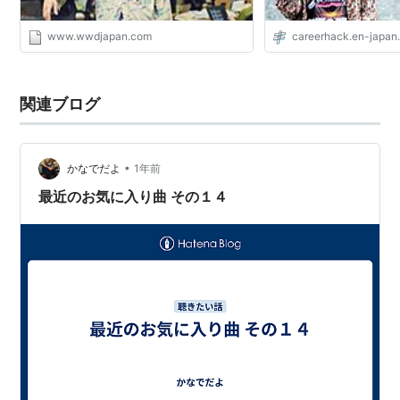
www.wwdjapan.com
careerhack.en-japan
関連ブログ
•
かなでだよ
1年前
最近のお気に入り曲 その１４