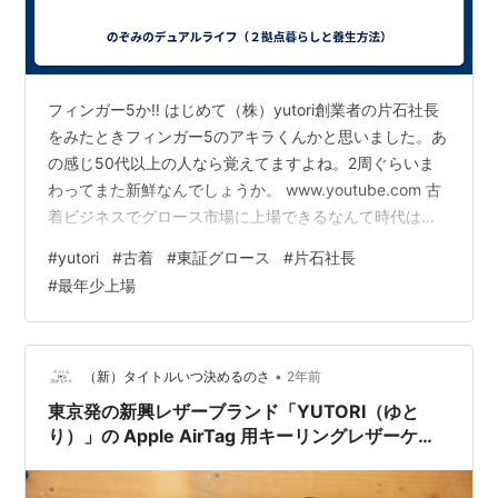
フィンガー5か‼︎ はじめて（株）yutori創業者の片石社長
をみたときフィンガー5のアキラくんかと思いました。あ
の感じ50代以上の人なら覚えてますよね。2周ぐらいま
わってまた新鮮なんでしょうか。 www.youtube.com 古
着ビジネスでグロース市場に上場できるなんて時代はか
わりましたね。そして元AKBのこじはるブランドを買収
#
yutori
#
古着
#
東証グロース
#
片石社長
するなど新鮮なやりかたです。弱冠30歳の片石社長はい
#
最年少上場
きってるわけでもなく淡々とやりたいことを実現してい
ってるようです。若いころにありがちな痛い、尖った感
じはなくこれがZ世代なんでしょうね。 昔だったらすぐ
に高級車を乗り回す、タワマンに住む、女性を取っ替え
•
（新）タイトルいつ決めるのさ
2年前
引っ替えみた…
東京発の新興レザーブランド「YUTORI（ゆと
り）」の Apple AirTag 用キーリングレザーケー
スを使ってみました