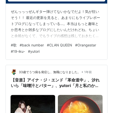
ぜんっっっぜんギター弾けてないかなでだよ！気が狂い
そう！！ 最近の更新を見ると、あまりにもライブレポー
トブログになってしまっている…。本当はもっと趣味と
か思考とか雑多なブログにしたいんだけれどね。ちょい
と余裕がなくて、でもライブの感想は残しておきたく
て…でこうなってしまっています。今回も曲の話だから
#
歌
#
back number
#
CLAN QUEEN
#
Orangestar
似たり寄ったりかな？でもここらで挟んでおこうと思っ
#
19-iku-
#
yutori
て。お付き合いください。
•
33歳でうつ病を発症し、無職になりました。
1年前
【音楽】アイナ・ジ・エンド「革命道中」、汐れ
いら「味噌汁とバター」、yutori「月と私のかく
れんぼ」「スピード」、Vaundy「走れ
SAKAMOTO」「タイムパラドクス」「裸の勇
者」「風神」「踊り子」「怪獣の花唄」購入