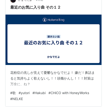
最近のお気に入り曲 その１２
花粉症の兆しが見えて憂鬱なかなでだよ！ 嫌だ！鼻詰ま
ると気持ちよく歌えないし！！頭働かんし！！！対策は
万全に、ね？
#
歌
#
yutori
#
Hakubi
#
CHiCO with HoneyWorks
#
NELKE