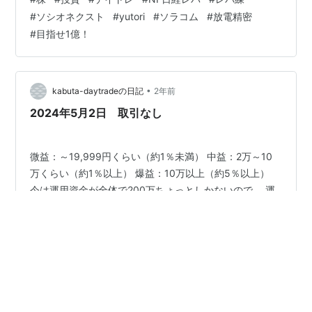
柄)※100円未満の低位株除く 〈気になるレーティング銘
#
ソシオネクスト
#
yutori
#
ソラコム
#
放電精密
柄〉 〈今日気づいたこと・学んだこと〉 〈今日 までに
#
目指せ1億！
気づいたこと・学んだこと〉 ～～今日の取引～～ 1570
日経レバとソシオでデイトレ 最初は日経レバをやってい
たのですが、ここだという場面がいくつかあり、 この
タ…
•
kabuta-daytradeの日記
2年前
2024年5月2日 取引なし