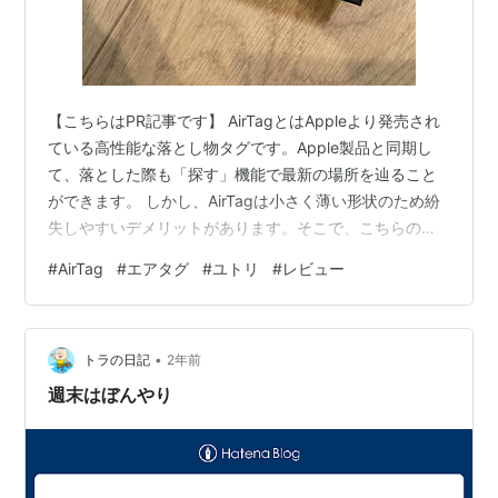
【こちらはPR記事です】 AirTagとはAppleより発売され
ている高性能な落とし物タグです。Apple製品と同期し
て、落とした際も「探す」機能で最新の場所を辿ること
ができます。 しかし、AirTagは小さく薄い形状のため紛
失しやすいデメリットがあります。そこで、こちらの記
事ではAirTagの紛失防止テクニックとおすすめの方法を
#
AirTag
#
エアタグ
#
ユトリ
#
レビュー
ご紹介します。 こんにちはっキュ！ Q太郎とシュゾー
だ。 うーん、AirTagを手に入れたはいいものの落としち
ゃいそうだっキュ 落とし物タグを落とし物したら流石に
•
意味がないなあ どうにかしてなくさないようにしたいっ
トラの日記
2年前
キュ！ そこで、こちらの記事では以下のような内容につ
週末はぼんやり
い…