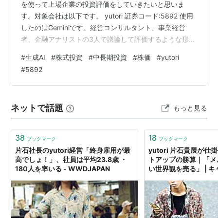
を使って上場企業の投資評価をしていきたいと思いま
す。対象会社は以下です。 yutori 証券コード:5892 使用
したのはGeminiです。経営コンサルタント、事業経営
者、金融アナリストの3人で議論して評価するような形に
しています。 ちょいちょいメディアにも出いらっしゃい
#
生成AI
#
株式投資
#
中長期投資
#
株価
#
yutori
ますが、こちら読むと、会社のこと、社長のこと、方針
#
5892
がわかりやすいです。 私自身はほとんどアパレルブラン
ドに興味がないので、良し悪しはわからない。。 それで
は、ドン！ 企業投資評価レポート：株式会社yutori
ネットで話題
もっと見る
(5892) 投資妙味 ★★★☆☆ 78/100点 サマリー：Z…
38
18
ブックマーク
ブックマーク
片石社長のyutori経営「終身雇用が最
yutori 片石貴展が
高でしょ！」、社員は平均23.8歳 ・
トアップの勝算｜「メ
180人を率いる - WWDJAPAN
い世界観を売る」 | 
（CAREER HACK）