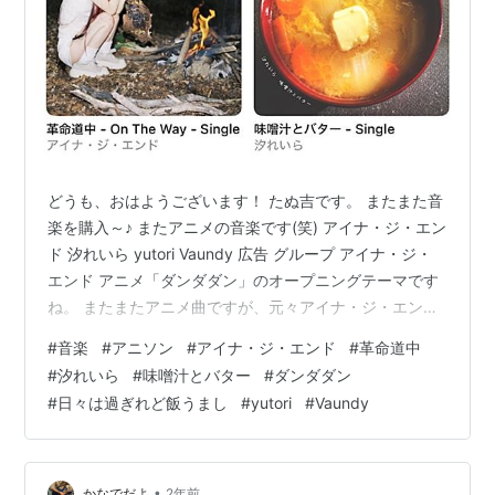
どうも、おはようございます！ たぬ吉です。 またまた音
楽を購入～♪ またアニメの音楽です(笑) アイナ・ジ・エン
ド 汐れいら yutori Vaundy 広告 グループ アイナ・ジ・
エンド アニメ「ダンダダン」のオープニングテーマです
ね。 またまたアニメ曲ですが、元々アイナ・ジ・エンド
は好きだったので購入～ 【メーカー特典あり】革命道中
#
音楽
#
アニソン
#
アイナ・ジ・エンド
#
革命道中
(SG+Blu-ray Disc)（MV＋ライブ盤） - アイナ・ジ・エ
#
汐れいら
#
味噌汁とバター
#
ダンダダン
ンド（特典：内容未定） アーティスト:アイナ・ジ・エン
#
日々は過ぎれど飯うまし
#
yutori
#
Vaundy
ド avex trax Amazon 汐れいら こちらもアニメの「日々
は過ぎれど飯うまし」のエンディングテーマですね。 ア
ニメは観てな…
•
かなでだよ
2年前