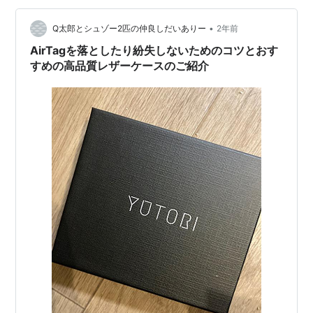
とする輩のせいでかなり弱体化されてしまいましたが、
•
少なくとも AirTag の存在が知られるまでの間は役に立っ
Q太郎とシュゾー2匹の仲良しだいありー
2年前
てくれることでしょう。実際盗難された自転車を…
AirTagを落としたり紛失しないためのコツとおす
すめの高品質レザーケースのご紹介