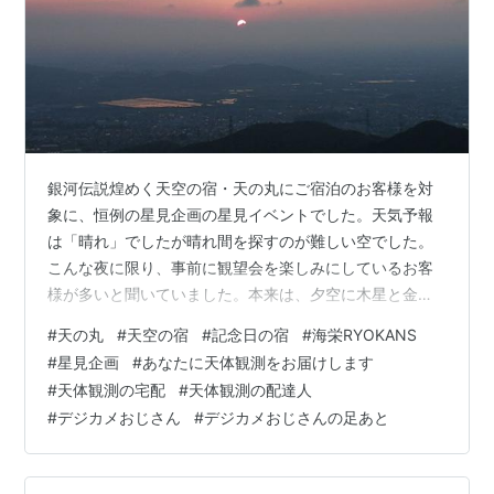
銀河伝説煌めく天空の宿・天の丸にご宿泊のお客様を対
象に、恒例の星見企画の星見イベントでした。天気予報
は「晴れ」でしたが晴れ間を探すのが難しい空でした。
こんな夜に限り、事前に観望会を楽しみにしているお客
様が多いと聞いていました。本来は、夕空に木星と金星
が並び、運が良ければ水星もみえて惑星観望会のはずで
#
天の丸
#
天空の宿
#
記念日の宿
#
海栄RYOKANS
した。それが、宵のビーナス金星が雲のベールを通して
#
星見企画
#
あなたに天体観測をお届けします
チラリチラリ、望遠鏡を透して覗くとなんとか楕円状の
#
天体観測の宅配
#
天体観測の配達人
体形がわかる程度でした。それでも金星の満ち欠けの説
#
デジカメおじさん
#
デジカメおじさんの足あと
明に皆さん感心していました。何も見えない時には、天
体望遠鏡を変態望遠鏡に変体させて、三河湾に浮かぶ客
船を倍率70倍で体験していただきました。事前の注意…