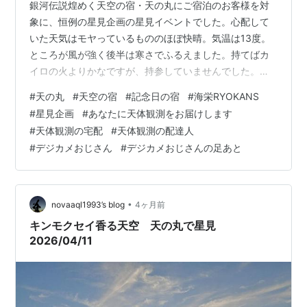
銀河伝説煌めく天空の宿・天の丸にご宿泊のお客様を対
象に、恒例の星見企画の星見イベントでした。心配して
いた天気はモヤっているもののほぼ快晴。気温は13度。
ところが風が強く後半は寒さでふるえました。持てばカ
イロの火よりかなですが、持参していませんでした。天
空には、春なのに金木星が咲き、一番星を争っていま
#
天の丸
#
天空の宿
#
記念日の宿
#
海栄RYOKANS
す。西の横綱、冬の大三角、東は大きな春の大三角が見
#
星見企画
#
あなたに天体観測をお届けします
えています。そして、熊の番人、アルクトゥルスが北斗
#
天体観測の宅配
#
天体観測の配達人
の横で目立ってきました。望遠鏡では、金星、木星、ミ
#
デジカメおじさん
#
デジカメおじさんの足あと
ザールとアルコルをお客様と観望しました。ガリレオ衛
星というとイタリアのガリレオ・ガリレイと復唱する小
５のお子様、娘がプラネタリウムの解説員という女性、
…
•
novaaql1993’s blog
4ヶ月前
キンモクセイ香る天空 天の丸で星見
2026/04/11