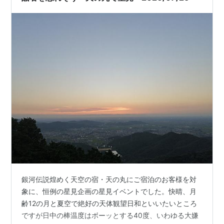
銀河伝説煌めく天空の宿・天の丸にご宿泊のお客様を対
象に、恒例の星見企画の星見イベントでした。快晴、月
齢12の月と夏空で絶好の天体観望日和といいたいところ
ですが日中の棒温度はボーッとする40度、いわゆる大嫌