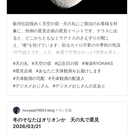
銀河伝説煌めく天空の宿・天の丸にご宿泊のお客様を対
象に、恒例の星見企画の星見イベントです。テラスに出
ると、どこからともなくウグイスのさえずりが聞こ
え、“春”を告げています。貼るカイロ不要の今季初の気温
10℃超えです。ただ、春霞で天空はやっと1等星が見える
ほど。オリオンも亡霊のようにぼんやりと浮かんでいま
#
天の丸
#
天空の宿
#
記念日の宿
#
海栄RYOKANS
した。そんな中、ISSが予定通りモヤをものともせず天頂
#
星見企画
#
あなたに天体観測をお届けします
を通過していきました。初めて見るというお客様がほと
#
天体観測の宅配
#
天体観測の配達人
んどで驚いていました。望遠鏡では、この日の主役であ
#
デジカメおじさん
#
デジカメおじさんの足あと
る「月」と「木星」を観望しました。クレーターがくっ
きり見える月、そして縞模様が特長の木星、望遠鏡で天
体を見るのは初体験の方ばかりで、「こんなに…
•
novaaql1993’s blog
5ヶ月前
冬のそなたはオリオンか 天の丸で星見
2026/03/21