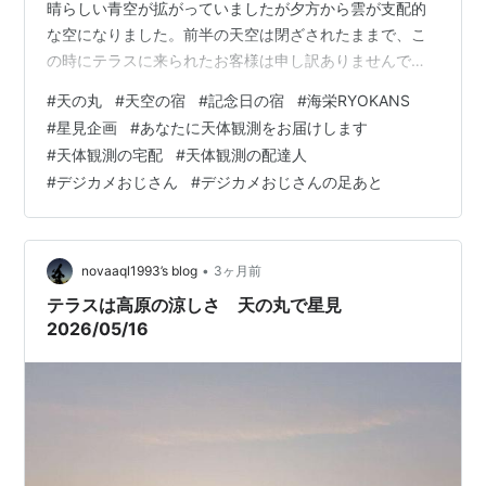
晴らしい青空が拡がっていましたが夕方から雲が支配的
な空になりました。前半の天空は閉ざされたままで、こ
の時にテラスに来られたお客様は申し訳ありませんでし
た。下界の天の川を堪能していただきました。薄明が終
#
天の丸
#
天空の宿
#
記念日の宿
#
海栄RYOKANS
わる頃、雲間から主役の月がチラリチラリと顔をみせる
#
星見企画
#
あなたに天体観測をお届けします
ようになりました。そうすると、私が主役だと、宵のビ
#
天体観測の宅配
#
天体観測の配達人
ーナスの金星や木星が西の舞台から幕を開けて出てきま
#
デジカメおじさん
#
デジカメおじさんの足あと
した。春の舞台の主演男優アルクトゥルス、主演女優の
スピカもちょっとだけ出演してくれました。CSS（中国
宇宙ステーション）の飛び入りまでありました。皆さ…
•
novaaql1993’s blog
3ヶ月前
テラスは高原の涼しさ 天の丸で星見
2026/05/16