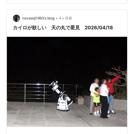
本語がお上手で安心しました。中には、晴れ間を待てず
に寒いからと早々とお部屋に戻られたご家族がいまし
た…
•
novaaql1993’s blog
4ヶ月前
カイロが欲しい 天の丸で星見 2026/04/18