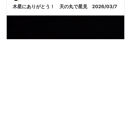
木星にありがとう！ 天の丸で星見 2026/03/7
銀河伝説煌めく天空の宿・天の丸にお泊りのお客様対象
に星見企画の天体観測です。夕方になって雲が多くな
り、観望会終盤になってやっと晴れ間が拡がるという空