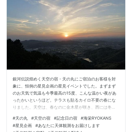
銀河伝説煌めく天空の宿・天の丸にご宿泊のお客様を対
象に、恒例の星見企画の星見イベントでした。まずまず
のお天気で気温も今季最高の15度、こんな温かい夜があ
ったかいというほど。テラスも貼るカイロ不要の春にな
りました。天空は、春なのに金木星が咲き、西には冬の
大三角、東には大きな春の大三角と両三角がみえていま
#
天の丸
#
天空の宿
#
記念日の宿
#
海栄RYOKANS
した。錯覚ではありません。最初に好条件のCSSを見る
#
星見企画
#
あなたに天体観測をお届けします
ことができました。スマホで撮っちゃいなで撮影した人