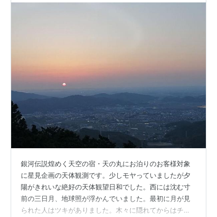
銀河伝説煌めく天空の宿・天の丸にお泊りのお客様対象
に星見企画の天体観測です。少しモヤっていましたが夕
陽がきれいな絶好の天体観望日和でした。西には沈む寸
前の三日月、地球照が浮かんでいました。最初に月が見
られた人はツキがありました。木々に隠れてからはチキ