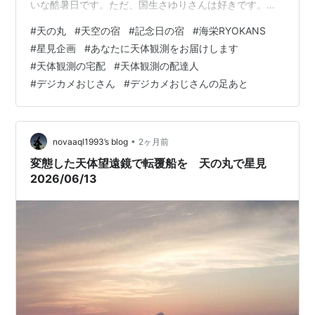
いな酷暑日です。ただ、国生さゆりさんは好きです。日
が暮れ、一番星は金星でした。 「よーく見てください、
#
天の丸
#
天空の宿
#
記念日の宿
#
海栄RYOKANS
酔っぱらている場合ではありません、宵の明星です。裸
#
星見企画
#
あなたに天体観測をお届けします
眼で円形、半月、三日月どんな形に見えますか～？ 不思
#
天体観測の宅配
#
天体観測の配達人
議なことに回答は分かれます。そこで正解を望遠鏡でみ
#
デジカメおじさん
#
デジカメおじさんの足あと
てもらいました。今夜の月のようにみえれば酔っていま
せんよ。 次はメインの月です。月にへそがあり、実
は・・・・などとくどくど説明した後は、へーそ…
•
novaaql1993’s blog
2ヶ月前
変態した天体望遠鏡で転覆船を 天の丸で星見
2026/06/13