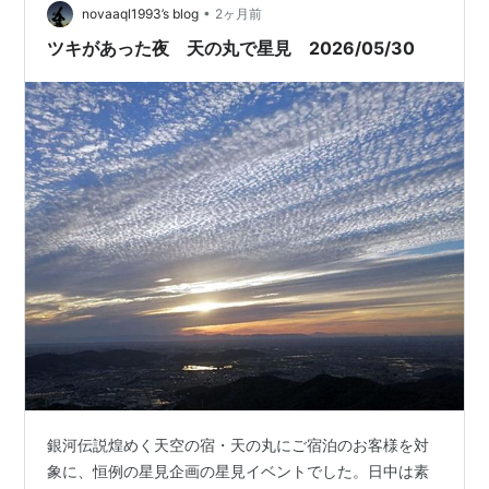
•
novaaql1993’s blog
2ヶ月前
ツキがあった夜 天の丸で星見 2026/05/30
銀河伝説煌めく天空の宿・天の丸にご宿泊のお客様を対
象に、恒例の星見企画の星見イベントでした。日中は素