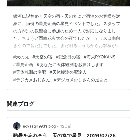
銀河伝説煌めく天空の宿・天の丸にご宿泊のお客様を対
象に、恒例の星見企画の星見イベントでした。スタッフ
の方が別の観望会に参加のため一人で対応になりまし
た。ちょうど岡崎花火大会の夜でしたが、テラスは南向
きなので音だけでした。まだ明るいうちからお客様がテ
ラスに来られました。自宅に望遠鏡を持っていて、今度
#
天の丸
#
天空の宿
#
記念日の宿
#
海栄RYOKANS
のペルセウス座流星群を楽しみにされている方と話し込
#
星見企画
#
あなたに天体観測をお届けします
んでしまい望遠鏡のセットが遅れてしまいました。薄雲
#
天体観測の宅配
#
天体観測の配達人
がありましたが、夏の大三角形や白鳥座、サソリ座の明
#
デジカメおじさん
#
デジカメおじさんの足あと
るい星は見えました。一年に七夕はタナボタの３回、ア
ルクトゥルスはスピカに夢中、まじめに好条件のペルセ
ウス座流星群などのお話をさせていただきました。望遠
関連ブログ
鏡…
•
novaaql1993’s blog
12日前
酷暑を忘れそう 天の丸で星見 2026/07/25