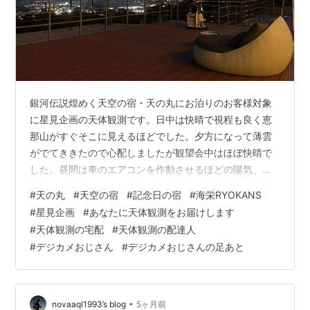
銀河伝説煌めく天空の宿・天の丸にお泊りのお客様対象
に星見企画の天体観測です。日中は快晴で視程も良く恵
那山がすぐそこに見えるほどでした。夕方になって薄雲
がでてききたので心配しましたが観望会中はほぼ快晴で
した。昼間は車のエアコンを作動させるほどの陽気、そ
れが、夜のテラスは４度まで下がり風もあってふるえま
#
天の丸
#
天空の宿
#
記念日の宿
#
海栄RYOKANS
した。春はまだ、貼るカイロはまだ必要でした。そんな
#
星見企画
#
あなたに天体観測をお届けします
中、木星、すばる、オリオン星雲、ミザールとアルコル
#
天体観測の宅配
#
天体観測の配達人
などを望遠鏡で観ました。また、すばるが裸眼でいくつ
#
デジカメおじさん
#
デジカメおじさんの足あと
みえるか数えてもらいましたが、一つも見えなかった
人、オリオン星雲が赤く見えると熱心にのぞく人人人。
寒暖差の大きな日にお客様と天空を散歩しながら歓談す
る…
•
novaaql1993’s blog
5ヶ月前