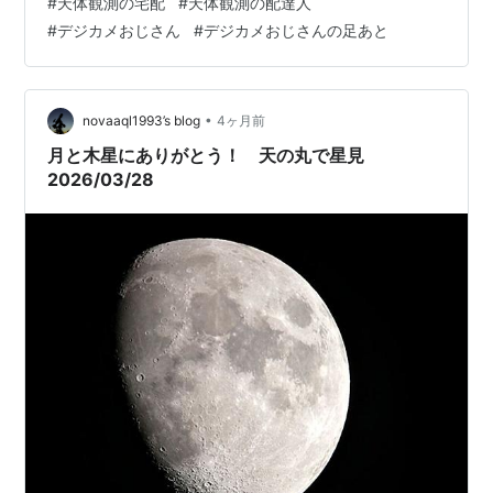
#
天体観測の宅配
#
天体観測の配達人
がいました。望遠鏡では、金星、木星、すばる星団、オ
#
デジカメおじさん
#
デジカメおじさんの足あと
リオン星雲をみました。アルコールの入っているお客様
は、アルコルが見えないと言われ、そこにアルコルと説
明しました。天体に興味あるお客様もいて楽しくお…
•
novaaql1993’s blog
4ヶ月前
月と木星にありがとう！ 天の丸で星見
2026/03/28