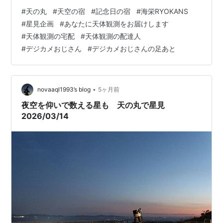
ショウになりました。気が付けば、冬の星座もだいぶ西
#
天の丸
#
天空の宿
#
記念日の宿
#
海栄RYOKANS
に傾き、オリオンも威厳がなくなり、冬のそなたはオリ
#
星見企画
#
あなたに天体観測をお届けします
オンか？と聞きたくなるほどです。冬の星座と言えば、
#
天体観測の宅配
#
天体観測の配達人
「・・・ほのぼの明かりて流るる銀河 オリオン舞い立ち
#
デジカメおじさん
#
デジカメおじさんの足あと
すばるはさざめく 無窮をゆびさす北斗の針と きらめき揺
れつつ星座はめぐる」なんて文部省唱歌がありましたが
もう忘れかけています。望遠鏡では、木星、すば…
•
novaaql1993’s blog
5ヶ月前
夜空を仰いで数える星も 天の丸で星見
2026/03/14