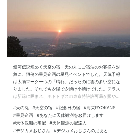
銀河伝説煌めく天空の宿・天の丸にご宿泊のお客様を対
象に、恒例の星見企画の星見イベントでした。天気予報
は太陽マーク一つの「晴れ」だったのに雲の多い空にな
りました。それでも夕陽で夕焼け小焼けでした。テラス
は新緑に囲まれ、ホトトギスの東京特許許可局が賑やか
でした。雲間からなんとか、金星、木星、そしてミザー
#
天の丸
#
天空の宿
#
記念日の宿
#
海栄RYOKANS
ル＆アルコルを見ることができました。曇っていても熱
#
星見企画
#
あなたに天体観測をお届けします
心に私の説明を聞いてくださった大家族の皆様、キンモ
#
天体観測の宅配
#
天体観測の配達人
クセイが見えて良かったです。明るくうらやましいご家
#
デジカメおじさん
#
デジカメおじさんの足あと
族でした。外国の方が来られ身構えましたが、私より日