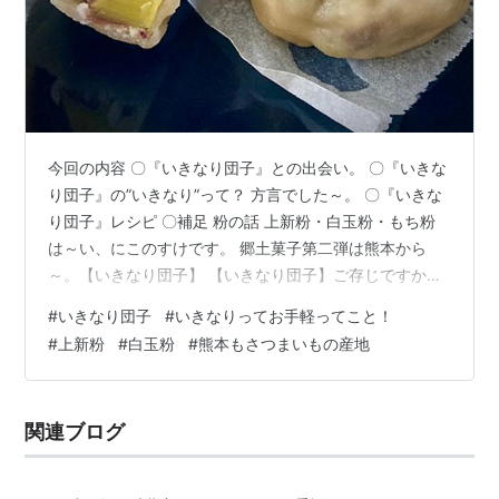
今回の内容 〇『いきなり団子』との出会い。 〇『いきな
り団子』の”いきなり”って？ 方言でした～。 〇『いきな
り団子』レシピ 〇補足 粉の話 上新粉・白玉粉・もち粉
は～い、にこのすけです。 郷土菓子第二弾は熊本から
～。【いきなり団子】 【いきなり団子】ご存じですか？
にこのすけが初めて【いきなり団子】を食べたのはかれ
#
いきなり団子
#
いきなりってお手軽ってこと！
これ20年くらい前でした。 熊本の通販の餃子屋さんで取
#
上新粉
#
白玉粉
#
熊本もさつまいもの産地
り扱っていて 気になったので注文してみたんです。 輪切
りの（けっこう厚切り！）さつまいもの上にあんこが乗
っていて周りをお饅頭の皮的なものでくるんである。み
関連ブログ
ため、すごくゴツくて １つでお腹いっぱいになっちゃう
んですよね(>_<) …