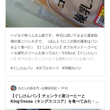
ハイタイ🌺ソムタム娘です。 昨日に続いてままた週末恒
例の昼ごパンネタで。 （ほんとうにこの前の週末はパン
をよく食べた） 【ぐしけんパン】ダブルサンド～コーヒ
ー＆練乳クリームを食べてみた・532kcal 【ぐしけんパ
ン】ダブルサンド～コーヒー＆練乳クリームを食べてみ
た・532kcal この日食べたのはぐしけんパンから出てい
#
ぐしけんパン
#
ダブルサンド
#
沖縄のパン
るダブルサンドシリーズのひとつ。 コーヒー＆練乳クリ
ーム ダブルサンドシリーズは今までにもいくつか食べて
いて、パン自体も大きくてなかなか食べ応えがある。
•
（沖縄のパンあるある） www.watashinoarukikata-
わたしの歩き方～お散歩日記
1年前
diary.com www.watashinoaruki…
【ぐしけんパン】チェンライ産コーヒーと
King’Cocoa（キングスココア）を食べてみた・
495kcal