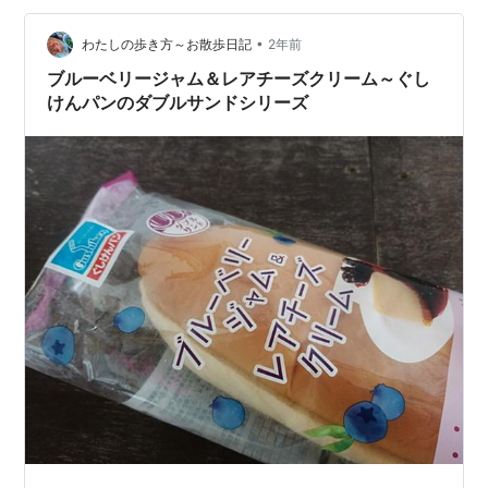
ン。 沖縄ローカル企業のぐしけんパンから出ているロン
グセラー商品（？） その名も、『ウルトラメロンパン チ
•
わたしの歩き方～お散歩日記
2年前
ョコ』 『Jr』っ…
ブルーベリージャム＆レアチーズクリーム～ぐし
けんパンのダブルサンドシリーズ