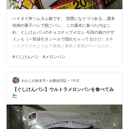
ハイタイ🌺ソムタム娘です。 習慣になりつつある....週末
恒例の菓子パンで朝ごパン。 この週末に食べたのはこ
れ、ぐしけんパンのチョコチップメロン 今回の袋のデザ
インも（一部値引きシールで隠れちゃってるけど）ステ
ンドグラスのような？模様と黄色と茶色がベースのデザ
インがレトロ風でかわいい。 【ぐしけんパン】チョコチ
#
ぐしけんパン
#
メロンパン
ップメロン食べてみた 厚めのクッキー生地とゴロゴロチ
ョコチップ パン屋時代に好きだったメロンパン 【ぐしけ
んパン】チョコチップメロン食べてみた もはや定番とな
•
っている20％引きのシール。笑 菓子パン1個。できれば
わたしの歩き方～お散歩日記
1年前
100円ちょっと、ぐらいの値段で買いたいもの。これも定
【ぐしけんパン】ウルトラメロンパンを食べてみ
価で買ったら170円ぐ…
た