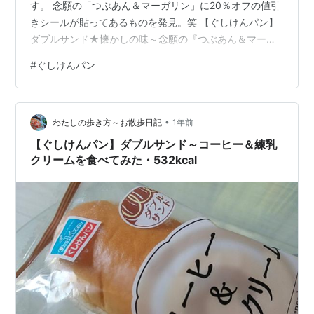
す。 念願の「つぶあん＆マーガリン」に20％オフの値引
きシールが貼ってあるものを発見。笑 【ぐしけんパン】
ダブルサンド★懐かしの味～念願の『つぶあん＆マーガ
リン』を食べてみた 冷やしたつぶあん＆マーガリン 【ぐ
#
ぐしけんパン
しけんパン】ダブルサンド★懐かしの味～念願の『つぶ
あん＆マーガリン』を食べてみた （もはや定価で買う気
がサラサラない菓子パンたち） この日は念願だったぐし
•
けんパンから出ているつぶあん＆マーガリンと初のご対
わたしの歩き方～お散歩日記
1年前
面。 つぶあんとマーガリンのダブルサンド。美味しくな
【ぐしけんパン】ダブルサンド～コーヒー＆練乳
いわけがない。 昔っからあ…
クリームを食べてみた・532kcal