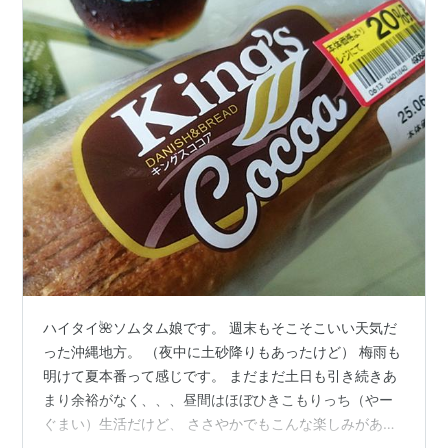
ハイタイ🌺ソムタム娘です。 週末もそこそこいい天気だ
った沖縄地方。 （夜中に土砂降りもあったけど） 梅雨も
明けて夏本番って感じです。 まだまだ土日も引き続きあ
まり余裕がなく、、、昼間はほぼひきこもりっち（やー
ぐまい）生活だけど、 ささやかでもこんな楽しみがある
だけでも頑張れる💪 週末恒例の昼ごパンいってみよ～