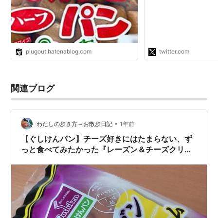
ら初代社長が高射砲隊
縄には特別な思い入れ
ら「せっかく地元で育
を潰さないように…
https://t.co/puUJZP
plugout.hatenablog.com
twitter.com
関連ブログ
•
わたしの歩き方～お散歩日記
1年前
【ぐしけんパン】チーズ好きにはたまらない、ず
っと食べてみたかった『レーズン＆チーズクリー
ム』