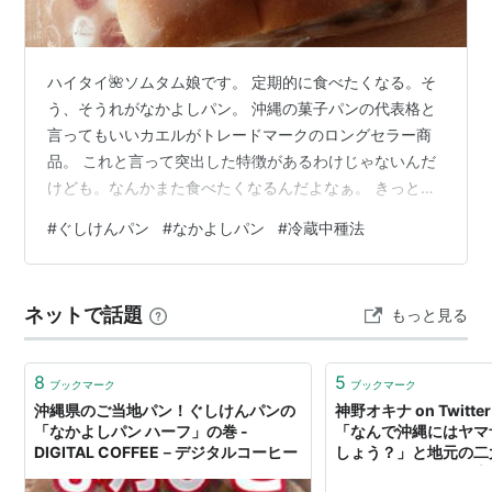
ハイタイ🌺ソムタム娘です。 定期的に食べたくなる。そ
う、そうれがなかよしパン。 沖縄の菓子パンの代表格と
言ってもいいカエルがトレードマークのロングセラー商
品。 これと言って突出した特徴があるわけじゃないんだ
けども。なんかまた食べたくなるんだよなぁ。 きっとそ
れには秘密があるはず？ 【ぐしけんパン】安定の美味し
#
ぐしけんパン
#
なかよしパン
#
冷蔵中種法
さ『なかよし（ハーフ）ココアクリーム』 なかよしパン
の美味しさの秘密は？（冷蔵中種法） 【ぐしけんパン】
安定の美味しさ『なかよし（ハーフ）ココアクリーム』
ネットで話題
もっと見る
突出した特徴がない、なんて書いておきながら。 あった
わあったわ。とんでもない特徴が。 これはハーフサイズ
だけどこれの倍のサイズの袋を見…
8
5
ブックマーク
ブックマーク
沖縄県のご当地パン！ぐしけんパンの
神野オキナ on Twitte
「なかよしパン ハーフ」の巻 -
「なんで沖縄にはヤマ
DIGITAL COFFEE－デジタルコーヒー
しょう？」と地元の二
つ、ぐしけんパンの専