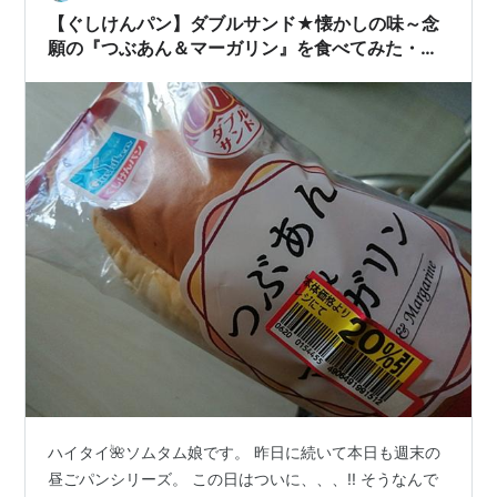
パン『レーズン＆チーズクリーム』 【ぐしけんパン】ず
【ぐしけんパン】ダブルサンド★懐かしの味～念
っと食べてみたかった！巨大パ…
願の『つぶあん＆マーガリン』を食べてみた・
528kcal
ハイタイ🌺ソムタム娘です。 昨日に続いて本日も週末の
昼ごパンシリーズ。 この日はついに、、、!! そうなんで