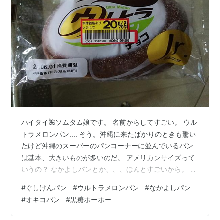
ハイタイ🌺ソムタム娘です。 名前からしてすごい。 ウル
トラメロンパン.... そう。沖縄に来たばかりのときも驚い
たけど沖縄のスーパーのパンコーナーに並んでいるパン
は基本、大きいものが多いのだ。 アメリカンサイズって
いうの？ なかよしパンとか、、、ほんとすごいから。 さ
てさて最近恒例の週末あまいもの生活は続行中～ 【ぐし
#
ぐしけんパン
#
ウルトラメロンパン
#
なかよしパン
けんパン】ウルトラメロンパンを食べてみた 【ぐしけん
#
オキコパン
#
黒糖ポーポー
パン】ウルトラメロンパンを食べてみた （今回も割引シ
ール20％に惹かれて）買って食べてみたのはこちらのパ