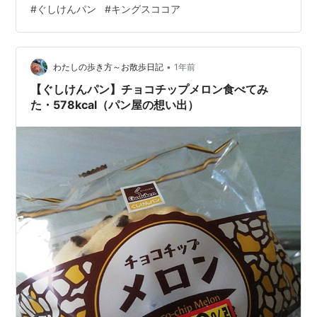
#
ぐしけんパン
#
キングスココア
【ぐしけんパン】チェンライ産コーヒーとキングスココ
アを食べてみた・495kcal 【ぐしけんパン】チェンライ
産コーヒーとキングスココアを食べてみた・495kcal 値
•
引きシールが貼ってある中から選んでる。笑 安くなるだ
わたしの歩き方～お散歩日記
1年前
けじゃなくいい意味で選択肢が限られて迷わなくていい
【ぐしけんパン】チョコチップメロン食べてみ
っていうのもある。 …
た・578kcal（パン屋の想い出）