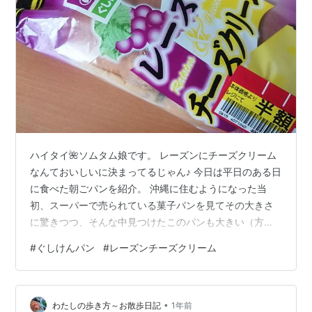
ハイタイ🌺ソムタム娘です。 レーズンにチーズクリーム
なんておいしいに決まってるじゃん♪ 今日は平日のある日
に食べた朝ごパンを紹介。 沖縄に住むようになった当
初、スーパーで売られている菓子パンを見てその大きさ
に驚きつつ、そんな中見つけたこのパンも大きい（方）
の仲間のひとつ。 実はずっと気になっていたんだけど....
#
ぐしけんパン
#
レーズンチーズクリーム
この大きさと値段から今まで一度も買ったことがなかっ
たのだ。 それが先日、マックスバリューで半額の値引き
シールが貼られているものに遭遇。 そりゃあ迷わず買う
•
よね～ 【ぐしけんパン】ずっと食べてみたかった！巨大
わたしの歩き方～お散歩日記
1年前