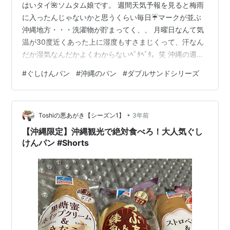
はいタイ🌺ソムタム娘です。 週間天気予報を見ると梅雨
に入ったんじゃないかと思うくらい毎日☔マークが並ぶ
沖縄地方・・・洗濯物が貯まってく、、 月曜日なんて気
温が30度近くあった上に湿度もすさまじくって、汗なん
だか湿気なんだかよくわからないﾍﾞﾀﾍﾞﾀ。笑 沖縄の週間
天気予報はあてにならないって分かってるんだけどつい
#
ぐしけんパン
#
沖縄のパン
#
ダブルサンドシリーズ
つい気になる週末のGWの天気。 今のところ雨予報だけ
ど予報が変わってくれることを祈る！ さて今日は久々の
沖縄のパンネタシリーズ。 本日紹介するのは、3月末に
•
バスツアーに参加した日の朝ごはんに食べた、「ぐしけ
Toshiの悪あがき【シーズン1】
3年前
んパン」から発売されているブルーベリージャム＆レア
【沖縄限定】沖縄観光で絶対食べろ！大人気ぐし
チーズクリーム。 「ぐしけんパ…
けんパン #Shorts