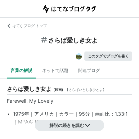
はてなブログ トップ
さらば愛しき女よ
このタグでブログを書く
言葉の解説
ネットで話題
関連ブログ
さらば愛しき女よ
(
映画
)
【
さらばいとしきひとよ
】
Farewell, My Lovely
1975年｜アメリカ｜カラー｜95分｜画面比：1.33:1
｜MPAA: R
解説の続きを読む
スタッフ