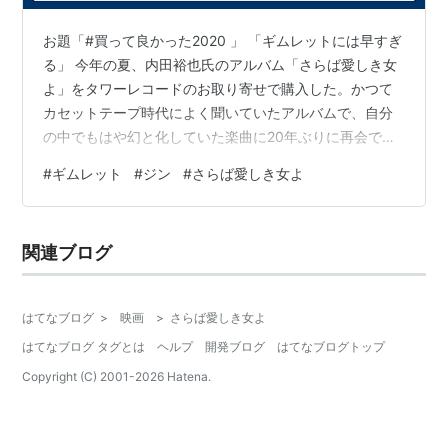
ジャック・オハローラン
お題「#買って良かった2020 」 「ギムレットには早すぎ
ジョー・スピネル
る」 今年の夏、内田裕也氏のアルバム「さらば愛しき女
シルヴェスター・スタローン
よ」をタワーレコードのお取り寄せで購入した。かつて
カセットテープ時代によく聞いていたアルバムで、自分
キャスト
の中でもはや幻と化していた楽曲に20年ぶりに再会でき
ジョー・ディマジオの連続試合安打に沸く時代。私立探
てよろこんだ話は今年の7月25日のブログに書いた。
#
ギムレット
#
ジン
#
さらば愛しき女よ
で、その勢いでギムレットを飲んでみたくなってネット
偵フィリップ・マーロウはナルティ警部を呼び出して、
でレシピを調べてみた。 DRY GINは癖がないGORDON's
自分が巻き込まれた事件の真相について話し出す。男と
を選び、ライムジュースはそこいらのスーパーで見つけ
女の情念に彩られた連続殺人事件を。
関連ブログ
られず、成城石井でようやく見つけたシシリア産の100％
レイモンド・チャンドラーの同名小説2度目の映画化。
を購入。シェイカーの代わりに100均で蓋つきボトルの小
冒頭のジャジーな音楽とネオンに彩られた映像、主人公
さいのを手に入…
はてなブログ
>
映画
>
さらば愛しき女よ
のモノローグから引き込まれる名作。複雑な原作をかな
はてなブログ タグとは
ヘルプ
開発ブログ
はてなブログトップ
りすっきりと整理し、結末のつけ方も改変した結果、優
Copyright (C) 2001-
2026
Hatena.
れたハードボイルド映画の古典となった。ジェリー・ブ
ラッカイマー初期の作品で、後の空疎で派手な作風とは
まるで想像も付かない、感傷的な作品だが、これは製作