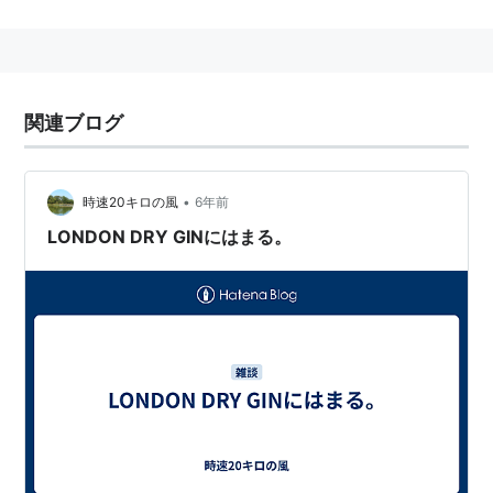
監督：
ディック・リチャーズ
製作：
ジョージ・パパス
、
ジェリー・ビック
、
ジェ
リー・ブラッカイマー
関連ブログ
脚本：
デヴィッド・Z・グッドマン
原作：
レイモンド・チャンドラー
撮影：
ジョン・A・アロンゾ
•
時速20キロの風
6年前
音楽：
デヴィッド・シャイア
LONDON DRY GINにはまる。
キャスト
ロバート・ミッチャム
シャーロット・ランプリング
ジョン・アイアランド
シルヴィア・マイルズ
アンソニー・ザービー
ハリー・ディーン・スタントン