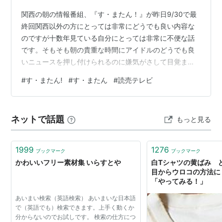
関西の朝の情報番組、『す・またん！』が昨日9/30で最
終回関西以外の方にとっては非常にどうでも良い内容な
のですが十数年見ている自分にとっては非常に不便な話
です。そもそも朝の貴重な時間にアイドルのどうでも良
いニュースを押し付けられるのに嫌気がさして目覚まし
テレビとかを敬遠してたのですが、忙しい時間に ニュー
#
す・またん!
#
す・またん
#
読売テレビ
ス＋天気予報＋ローカルニュース の３要素を一気に吸収
できたのは『す・またん！』でした。特に鉄道情報など
は助かったなぁ～今日はタイミング悪かったのかＴＶを
ネットで話題
もっと見る
つけるとずっとＣＭが流れてるしいざ番組が始まったと
思えば、某投手の２００勝だとか本当にどうでも良いニ
ュースを永遠と流してて本当に深いでした。い…
1999
1276
ブックマーク
ブックマーク
かわいいフリー素材集 いらすとや
白Tシャツの黄ばみ
目からウロコの方法に
「やってみる！」
あいまい検索（英語検索） あいまいな日本語
で（英語でも）検索できます。上手く動くか
分からないのでお試しです。 検索の仕方につ