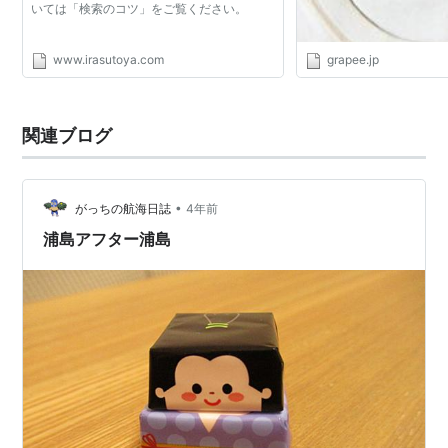
いては「検索のコツ」をご覧ください。
www.irasutoya.com
grapee.jp
関連ブログ
•
がっちの航海日誌
4年前
浦島アフター浦島