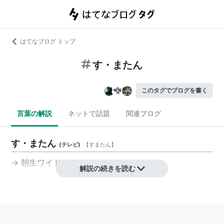
はてなブログ トップ
す・またん
このタグでブログを書く
言葉の解説
ネットで話題
関連ブログ
す・またん
(
テレビ
)
【
すまたん
】
→ 朝生ワイド
す・またん!
解説の続きを読む