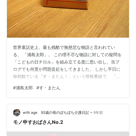
世界童話史上、最も残酷で無慈悲な物語と言われてい
る、 「浦島太郎」。 この理不尽な物語に対しての疑問を
「こどもの日チロル」を組み立てる度に思い出し、当ブ
ログでも何度か問題提起をしてきました。 しかし平日に
毎朝観ている「す・またん！」という情報番組で、 「浦
島太郎にはまだ続きがあった」という衝撃的な事実が報
#
浦島太郎
#
す・またん
道されていました。 あの唐突なエンディングは、その先
は童話には相応しくないという理由でカットされていた
せいだというのです。 ではまず、もう一度「浦島太郎」
•
を検証してみましょう。 海岸でいじめっ子から１匹の海
with age 92歳の母のぼちぼち介護日記
6年前
亀を守った正義の少年、浦島太郎。 彼は「お礼をした
モノ申すおばさんNo.2
い」という亀に言われるがまま、竜宮城へ…