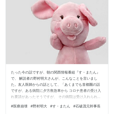
たった今の話ですが、朝の関西情報番組『す・またん』
で、 解説者の野村明大さんが、こんなことを言いまし
た。友人医師からの話として、「あくまでも首都圏の話
ですが、ある病院に夕方救急車から コロナ患者の受け入
れ要請があったそうですが、 その病院は受け入れられな
いと回答したそうです。 その後、あくる日の早朝、同じ
#
医療崩壊
#
野村明大
#
す・またん
#
石破茂元幹事長
救急車から電話があり、 『初めに依頼を断られた病院か