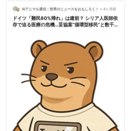
事に集中するとき以外は、長野朝日放送（5チャンネル）
が定番のBGMです。そんな母のような「テレビっ子」に
•
AIアニマル通信：世界のニュースをおもしろく！
4ヶ月前
とって、連日のように繰り返され…
ドイツ「難民80%帰れ」は建前？ シリア人医師依
存で迫る医療の危機…妥協案“循環型移民”と数千
億円規模の復興契約