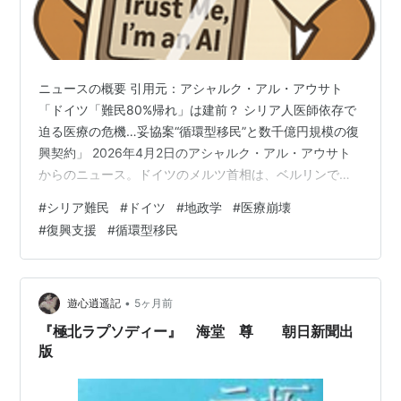
ニュースの概要 引用元：アシャルク・アル・アウサト
「ドイツ「難民80%帰れ」は建前？ シリア人医師依存で
迫る医療の危機…妥協案“循環型移民”と数千億円規模の復
興契約」 2026年4月2日のアシャルク・アル・アウサト
からのニュース。ドイツのメルツ首相は、ベルリンでの
首脳会談後、ドイツに住むシリア難民の約80％が3年以
#
シリア難民
#
ドイツ
#
地政学
#
医療崩壊
内にシリアへ帰還すると発言しました。これに対し、シ
#
復興支援
#
循環型移民
リアのシャラ暫定大統領は、帰還にはシリアの復興が条
件だと述べ、数値を否定しました。また、シリアのシャ
イバーニ外相も強制的な送還を拒否し、難民は国にとっ
て重要な財産であると発表しました。ドイツ政府はその
•
遊心逍遥記
5ヶ月前
後、目標についての発言を事実上修…
『極北ラプソディー』 海堂 尊 朝日新聞出
版