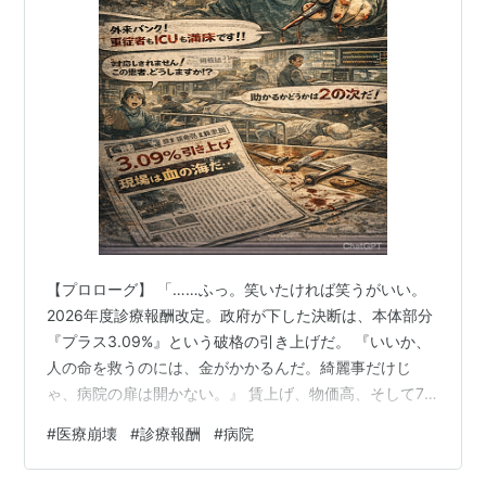
【プロローグ】 「……ふっ。笑いたければ笑うがいい。
2026年度診療報酬改定。政府が下した決断は、本体部分
『プラス3.09%』という破格の引き上げだ。 『いいか、
人の命を救うのには、金がかかるんだ。綺麗事だけじ
ゃ、病院の扉は開かない。』 賃上げ、物価高、そして7
割を超える病院の赤字……。 この『死に体』の医療制度
#
医療崩壊
#
診療報酬
#
病院
を繋ぎ止めるために、国民にはさらなる『窓口負担』と
いう名の支払いが求められる。……よろしい、これが現代