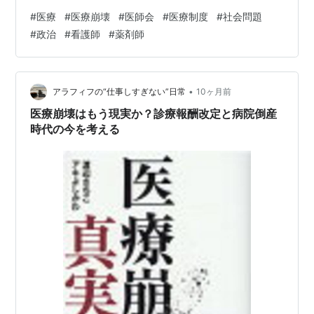
失われる危険性があります。 2. シンプルな解決策の提案
#
医療
#
医療崩壊
#
医師会
#
医療制度
#
社会問題
この危機に対し、一つの解決策があります。 それは、看
#
政治
#
看護師
#
薬剤師
護師や薬剤師といった高度な専門職に、簡単な医療行為
（例えば、安定した患者へのいつもの薬の処方など）を
解放することです。 これにより、以下の効果が期待でき
ます。 医師の過重労働の軽減 病院の人件費負担の最適化
•
アラフィフの“仕事しすぎない”日常
10ヶ月前
患者の待ち時間の短縮 …
医療崩壊はもう現実か？診療報酬改定と病院倒産
時代の今を考える