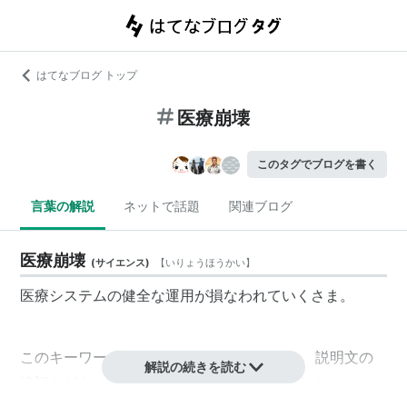
はてなブログ トップ
医療崩壊
このタグでブログを書く
言葉の解説
ネットで話題
関連ブログ
医療崩壊
(
サイエンス
)
【
いりょうほうかい
】
医療システムの健全な運用が損なわれていくさま。
このキーワードは
編集待ちキーワード
です。 説明文の
解説の続きを読む
追記などをして下さるユーザーを求めています。