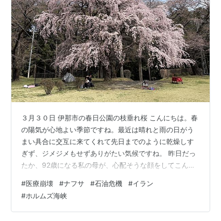
３月３０日 伊那市の春日公園の枝垂れ桜 こんにちは。春
の陽気が心地よい季節ですね。最近は晴れと雨の日がう
まい具合に交互に来てくれて先日までのように乾燥しす
ぎず、ジメジメもせずありがたい気候ですね。 昨日だっ
たか、92歳になる私の母が、心配そうな顔をしてこんな
ことを言っていました。 「おぃ〜、今病気や怪我をする
#
医療崩壊
#
ナフサ
#
石油危機
#
イラン
と4月から点滴ができんくなるらしいよ。気をつけてなき
#
ホルムズ海峡
ゃねぇ、不安だねぇ……」 母はかなりのテレビ好き。朝
はNHKの朝ドラから『あさイチ』への黄金リレー、手仕