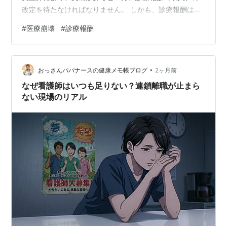
改定を待たなければなりません。 しかも、診療報酬は、
社会保障費の抑制や少子高齢化を背景に、長期的には
#
医療崩壊
#
診療報酬
「削減（適正化）」の傾向が続いています。
•
おっさんパパナースの健康メモ帳ブログ
2ヶ月前
なぜ看護師はいつも足りない？連鎖離職が止まら
ない現場のリアル