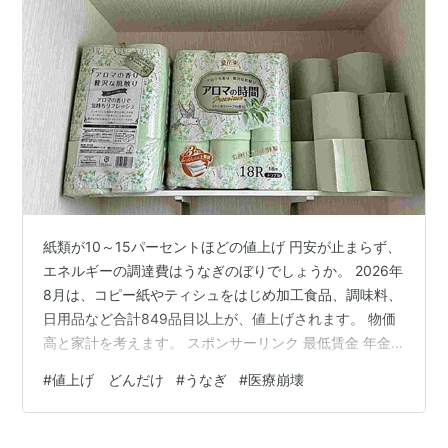
紙類が10～15パーセントほどの値上げ 円安が止まらず、
エネルギーの調達費はうなぎのぼりでしょうか。 2026年
8月は、コピー紙やティシュをはじめ加工食品、調味料、
日用品など合計849品目以上が、値上げされます。 物価
高と家計を考えます。 スポンサーリンク 最低賃金 年金
生活者 丑の日 医療崩壊 まとめ 最低賃金 最低賃金は
#
値上げ どんだけ
#
うなぎ
#
医療崩壊
1000円超え 1時間をきっちり働いて、1,030円くらいの
報酬を手にできるように改正された最低賃金。 8時間仕
事をすれば8,000円ちょっとなので、パートタイマーや