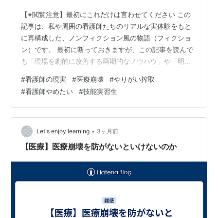
【※閲覧注意】最初にこれだけは言わせてください この
記事は、私や周囲の看護師たちのリアルな実体験をもと
に再構成した、ノンフィクション風の物語（フィクショ
ン）です。 最初に断っておきますが、この記事を読んで
も「現場を劇的に改善する画期的なノウハウ」や「明日
から使えるお役立ちスキル」なんてものは1ミリも出てき
#
看護師の現実
#
医療崩壊
#
やりがい搾取
ません。 ただただ過酷な現場のリアルと、やり場のない
#
看護師やめたい
#
技能実習生
諦めが淡々と描かれるだけの、ある意味で「全く救いの
ない話」です。 「それでもいいよ」「自分と同じように
すり減っている現場の空気を共有したい」という方だ
け、この先にお進みください。 常勤・パートが同時離脱
•
Let's enjoy learning
3ヶ月前
で現場は詰み？医療崩壊から心を守る看護師…
【医療】医療崩壊を防がないといけないのか