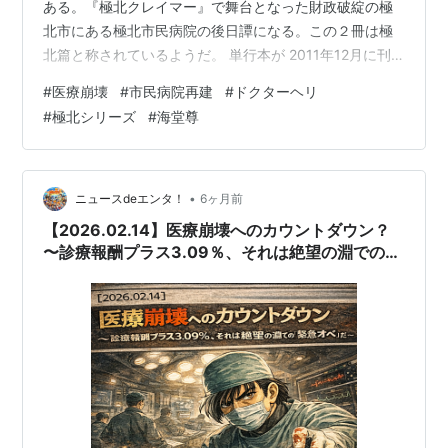
ある。『極北クレイマー』で舞台となった財政破綻の極
北市にある極北市民病院の後日譚になる。この２冊は極
北篇と称されているようだ。 単行本が 2011年12月に刊
行された。 病院閉鎖騒動の最中に救世主の如く登場した
#
医療崩壊
#
市民病院再建
#
ドクターヘリ
世良雅志が本作で活躍する。 『極北クレイマー』で、リ
#
極北シリーズ
#
海堂尊
スクマネジメント委員会委員長にさせられた今中良夫医
師が病院に正式に就職し、世良院長のもとで副院長兼外
科部長になっている。 とは言いながら、市民病院は再建
途上にあり、医師は世良と今中の二人だけ。 どいういう
•
ニュースdeエンタ！
6ヶ月前
方策で世良はこの病院を再建しようと…
【2026.02.14】医療崩壊へのカウントダウン？
〜診療報酬プラス3.09％、それは絶望の淵での
「緊急オペ」だ〜