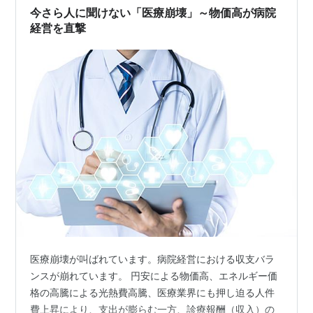
今さら人に聞けない「医療崩壊」～物価高が病院
経営を直撃
医療崩壊が叫ばれています。病院経営における収支バラ
ンスが崩れています。 円安による物価高、エネルギー価
格の高騰による光熱費高騰、医療業界にも押し迫る人件
費上昇により、支出が膨らむ一方、診療報酬（収入）の