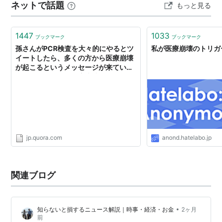
ネットで話題
もっと見る
非正規は「働けど働けど、じっと手を見る」心持でしょ
う。 地方は公共交通機関の便が良くないので、車が必需
品。 …
1447
1033
ブックマーク
ブックマーク
孫さんがPCR検査を大々的にやるとツ
私が医療崩壊のトリガ
イートしたら、多くの方から医療崩壊
が起こるというメッセージが来ている
ようですが、なぜ医療崩壊が起こるん
でしょうか？に対するKenn Ejimaさん
の回答 - Quora
jp.quora.com
anond.hatelabo.jp
関連ブログ
•
知らないと損するニュース解説｜時事・経済・お金
2ヶ月
前