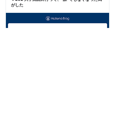
出費の方はというと──・人件費・医薬品・医…
がした
20年ほど前、紹介状を持って初めて大学病院を訪れた。
それまで「大学病院」と聞くと、最先端の医療が受けら
れる場所で、若くて熱心な先生たちがいて、自分も少し
は医療の発展に貢献できるかもしれない——そんな、漠
然とした信頼と期待を抱いていた。 けれど実際に足を運
んでみると、待合室は混み合い、名前を呼ばれるまでに
#
大学病院
#
医療問題
#
医療崩壊
#
医療費
#
医師
何時間もかかる。診察室に入ると、若い先生が不安そう