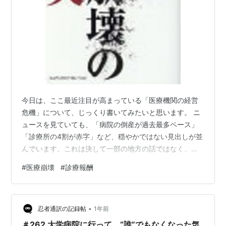
今日は、ここ最近注目が高まっている「医療機関の経営
危機」について、じっくり書いてみたいと思います。 ニ
ュースを見ていても、「病院の倒産が過去最多ペース」
「診療所の4割が赤字」など、穏やかではない見出しが並
んでいます。これは決して一部の地方の話ではなく、東
京の大学病院ですら「このままでは潰れる」と訴えるほ
#
医療崩壊
#
診療報酬
ど、事態は深刻です。 医療機関の現実：物価は上がる
が、報酬は据え置き 医療機関の主な収入源は、言うまで
もなく診療報酬です。しかしこの報酬は、国が決める
•
「公定価格」。病院が自由に価格設定できるわけではな
忍者通訳の記録帖
1年前
く、2年に1度のペースで見直されます。 それに対して、
＃262 大学病院に行って、“誰”でもなくなった気