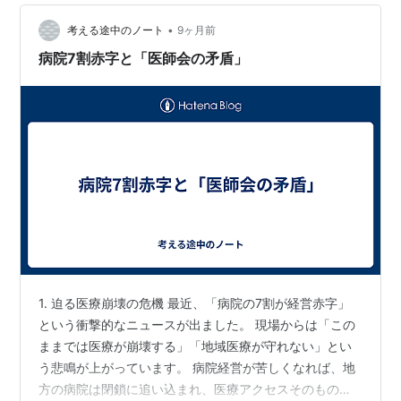
の医療（ビジネス）の正体だ。 ……ピノコ、アッチョン
•
ブリケとか言っている場合じゃないぞ。メスだ！」 1. オ
考える途中のノート
9ヶ月前
ペの内容：賃上げと物価高への「二段構え」 今回の改定
病院7割赤字と「医師会の矛盾」
は、これまでの「微調整…
1. 迫る医療崩壊の危機 最近、「病院の7割が経営赤字」
という衝撃的なニュースが出ました。 現場からは「この
ままでは医療が崩壊する」「地域医療が守れない」とい
う悲鳴が上がっています。 病院経営が苦しくなれば、地
方の病院は閉鎖に追い込まれ、医療アクセスそのものが