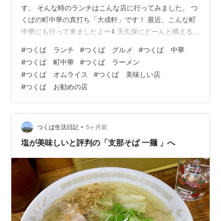
す。 そんな時のランチはこんな店に行ってみました。 つ
くばの町中華の真打ち「大成軒」です！ 最近、こんな町
中華にも行って来ましたよ〜⬇️ 天久保にどーんと構える
店舗、真っ赤なシートが目印です。 最初に来た時は行列
#
つくば ランチ
#
つくば グルメ
#
つくば 中華
でした。諦めて天久保で他の店を物色するも空き無
#
つくば 町中華
#
つくば ラーメン
し...。 また「大成軒」に戻ったら行列解消してたので、
#
つくば オムライス
#
つくば 美味しい店
めでたく入店出来ました🎵 麺にご飯物などメニュー豊富
#
つくば お勧めの店
で迷います。 メニューの裏面にも定番中華が満載！ 迷い
ましたが、「オムライス」と「ラーメン」を注文。 中華
屋のオムライスって気になりま…
•
つくば生活日記
5ヶ月前
塩が美味しいと評判の「支那そば 一麺 」へ