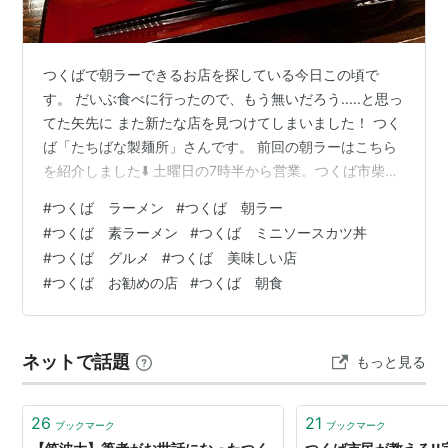
つくばで朝ラーできるお店を探している今日この頃で
す。 だいぶ食べに行ったので、もう無いだろう.....と思っ
てた矢先に また新たな店を見つけてしまいました！ つく
ば「たちばな製麺所」さんです。 前回の朝ラーはこちら
を紹介しました⬇️ 土曜日の7時半から営業。つくば市柴
崎、オートバックスつくばさくらの森店の近くです。 店
#
つくば ラーメン
#
つくば 朝ラー
内に入って直ぐに左手に自販機あります。ここでチケッ
#
つくば 素ラーメン
#
つくば ミニソースカツ丼
トを買います。 カウンターに着席。奥にはテーブル席も
#
つくば グルメ
#
つくば 美味しい店
あります。店内はとっても広いです。 テーブルには写真
#
つくば お勧めの店
#
つくば 朝食
のメニューもあります。これ観てから注文するのもいい
かも。 かけらぁめんとミニソースカツ丼が着丼。シンプ
ルなラーメンが朝食っぽい…
ネットで話題
もっと見る
26
21
ブックマーク
ブックマーク