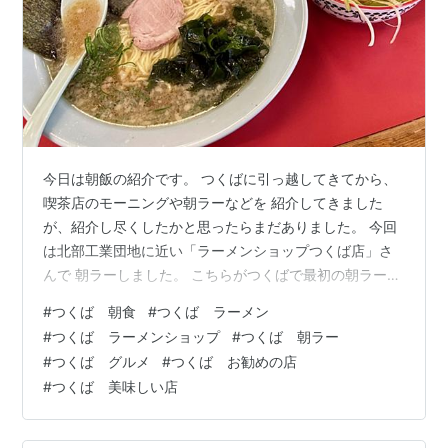
今日は朝飯の紹介です。 つくばに引っ越してきてから、
喫茶店のモーニングや朝ラーなどを 紹介してきました
が、紹介し尽くしたかと思ったらまだありました。 今回
は北部工業団地に近い「ラーメンショップつくば店」さ
んで 朝ラーしました。 こちらがつくばで最初の朝ラーし
たお店です⬇️ 探せばあるもんですね。 私の個人的な朝
#
つくば 朝食
#
つくば ラーメン
飯、モーニングの定義は7時に食べれること。 たまに8時
#
つくば ラーメンショップ
#
つくば 朝ラー
開店の店にも行きますが、早いのが条件です。 早朝7時
#
つくば グルメ
#
つくば お勧めの店
前に到着。すでに2名のお客さんが車で待機。開店と同時
#
つくば 美味しい店
に店内へ。 店内はカウンターとテーブル席があります。
お冷やはセルフです。 朝ラーのお得なセットメニュー。
ネギ丼セットの「朝ラーB」…