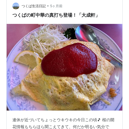
•
つくば生活日記
5ヶ月前
つくばの町中華の真打ち登場！「大成軒」
連休が近づいてちょっとウキウキの今日この頃🎵 桜の開
花情報もちらほら聞こえてきて、何だか明るい気分で