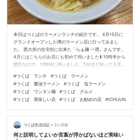
本日はつくばのラーメンランチの紹介です。 4月15日に
グランドオープンした噂のラーメン店に行ってみまし
た。 西大井の住宅街に出来た「らぁ麺 一潤」さんです。
4月にはこちらのお店にも初めて伺いました⬇️ 10時半から
開店なので、11時頃に伺いました。5分ほど待って入店出
来ました。 まずはチケットを購入しましょう。初めての
#
つくば ランチ
#
つくば ラーメン
店では一番上の欄が間違い無いです。 醬油味の「手包み
#
つくば 醬油ラーメン
#
つくば 塩ラーメン
ワンタン麺」を注文しました。楽しみ🎵 割と早く提供さ
#
つくば ワンタン麺
#
つくば グルメ
れました。とってもきれいな一杯ですね。 なんて美味い
#
つくば 美味しい店
#
つくば お勧めの店
#
ICHIJUN
スープなんでしょう。口に含むと抵抗なくす〜っと身体
にしみていきます。 麺は平打ちです。珍しいですね。で
も麺自体の美味しさを…
•
つくば生活日記
3ヶ月前
何と説明してよいか言葉が浮かばないほど美味い