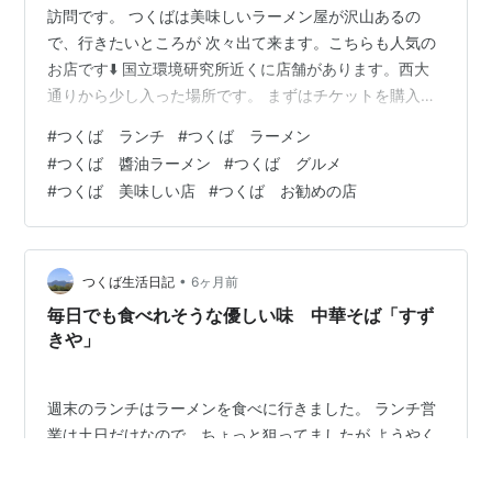
訪問です。 つくばは美味しいラーメン屋が沢山あるの
で、行きたいところが 次々出て来ます。こちらも人気の
お店です⬇️ 国立環境研究所近くに店舗があります。西大
通りから少し入った場所です。 まずはチケットを購入、
種類が沢山あって迷います！ お初なのでオーソドックス
#
つくば ランチ
#
つくば ラーメン
な醬油。 さらり醬油いづるラーメンを注文。綺麗なスー
#
つくば 醬油ラーメン
#
つくば グルメ
プに添えられた海苔の香りも印象的🎵 細麺はつるつるで
#
つくば 美味しい店
#
つくば お勧めの店
のど越しが良く、繊細なスープに合ってますね👍 チャー
シューは口の中でホロホロととろける食感。こちらもス
ープとの相性いいですよ。 西大通りから見えないので、
気にはなってましたが、訪れるの…
•
つくば生活日記
6ヶ月前
毎日でも食べれそうな優しい味 中華そば「すず
きや」