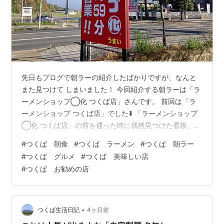
先日もブログで朝ラーの紹介したばかりですが、なんと
また見つけて しまいました！ 今回紹介する朝ラーは「ラ
ーメンショップ◯化 つくば店」さんです。 前回は「ラ
ーメンショップ つくば店」でした⬇️ 「ラーメンショップ
◯化 つくば店」の前を通った時に偶然見つけた看板。
この看板に「朝ラー 6時59分から営業」と書いてまし
#
つくば 朝食
#
つくば ラーメン
#
つくば 朝ラー
た。 この日は土曜日でしたが、開店間もなくに到着。す
#
つくば グルメ
#
つくば 美味しい店
でに6名ぐらい入店されてました。 定番のネギラーメン
#
つくば お勧めの店
など、ラーメンショップでよく見かけるメニューが勢揃
い。 「ラーメンショップ◯化 」の特徴は「浅草開化
楼」の麺を使用するところです。 オーソドックスなラー
メンを注文しました。シンプル…
•
つくば生活日記
4ヶ月前