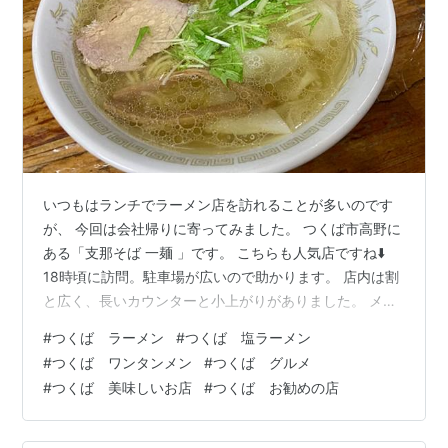
いつもはランチでラーメン店を訪れることが多いのです
が、 今回は会社帰りに寄ってみました。 つくば市高野に
ある「支那そば 一麺 」です。 こちらも人気店ですね⬇️
18時頃に訪問。駐車場が広いので助かります。 店内は割
と広く、長いカウンターと小上がりがありました。 メニ
ューはこちら。人気の塩一択です！ワンタンメンの塩を
#
つくば ラーメン
#
つくば 塩ラーメン
注文。 ワンタンメンが着丼。きれいなラーメンですね🎵
#
つくば ワンタンメン
#
つくば グルメ
香りもいいです。 澄んだスープは塩味が抑えられてい
#
つくば 美味しいお店
#
つくば お勧めの店
て、ごくごく飲めそうな美味しいスープ。 細麺はのど越
しが良くて、優しい塩のスープと相性抜群👍 ワンタンは
具が大きめ。舌触りもツルッとしてて気持ち良い食感。