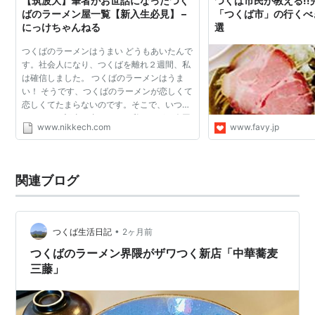
【筑波大】筆者がお世話になったつく
つくば市民が教える!
ばのラーメン屋一覧【新入生必見】 –
「つくば市」の行くべ
にっけちゃんねる
選
つくばのラーメンはうまい どうもあいたんで
す。社会人になり、つくばを離れ２週間、私
は確信しました。 つくばのラーメンはうま
い！ そうです、つくばのラーメンが恋しくて
恋しくてたまらないのです。そこで、いつも
はアニメの記事を書いている私ですが、今回
www.nikkech.com
www.favy.jp
はつくばのラーメンについて書こうと思いま
す。つくば在住の...
関連ブログ
•
つくば生活日記
2ヶ月前
つくばのラーメン界隈がザワつく新店「中華蕎麦
三藤」