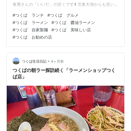
食屋さんの「いいだ」の近くです⬇️ 北条大池からも近い
自家製麺 名無し。到着したらほぼ満車。駐車後に15分程
#
つくば ランチ
#
つくば グルメ
待ちました。 カウンターに案内されました。こちらがメ
#
つくば ラーメン
#
つくば 醬油ラーメン
ニュー。ラーメン醬油味とかけもつ小を注文。 最初にか
#
つくば 自家製麺
#
つくば 美味しい店
けもつが着丼。ご飯にもつ煮をかけたシンプルなメニュ
#
つくば お勧めの店
ー。薬味も付いてます。 モツはとっても柔らかくて、
熱々で美味しいです。量も私にはちょうど良い感じ🎵 そ
してお待ちかねのラーメンが…
•
つくば生活日記
4ヶ月前
つくばの朝ラー探訪続く「ラーメンショップつく
ば店」