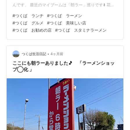
んです。 最近のマイブームは「朝ラー」巡りです⬇️ 花畑
の店舗に到着。ちょうど一台空いたので駐車出来ました
#
つくば ランチ
#
つくば ラーメン
👍 12時半頃に到着しましたが4人待ち...。 でも店内を見
#
つくば グルメ
#
つくば 美味しい店
渡すと食べ終わりそうな人がけっこういたので、 あまり
#
つくば お勧めの店
#
つくば スタミナラーメン
待つことは無さそうです。 ラーメンは1種類、温かい、冷
たい、麺の量が選択可。トッピングもあります。 温かい
麺と大盛りで注文しました。 トッピングはちょっと迷い
ましたが、今回は…
•
つくば生活日記
4ヶ月前
ここにも朝ラーありました🎵 「ラーメンショッ
プ◯化 」