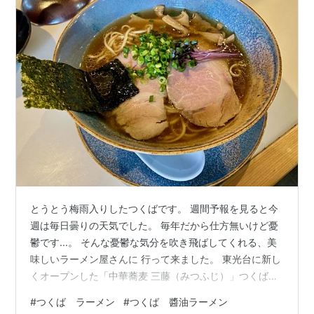
とうとう梅雨入りしたつくばです。 週間予報を見ると今
週は毎日曇りの天気でした。 毎年だから仕方無いけど憂
鬱です...。 そんな憂鬱な気分を吹き飛ばしてくれる、美
味しいラーメン屋さんに 行って来ました。 東光台に新し
くオープンした「中華蕎麦 三藤（みつふじ）」つくば店
です。 最近行ったこちらも美味しかったです⬇️ 大通りか
#
つくば ラーメン
#
つくば 醬油ラーメン
らは入れませんのでご注意。駐車場は店舗前と離れた場