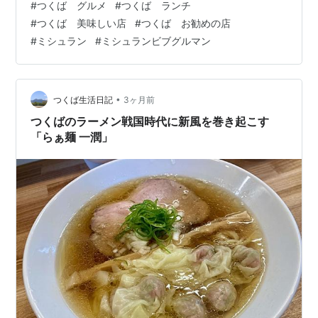
#
つくば グルメ
#
つくば ランチ
所にもあるようです。 味は4種類、他にご飯メニューも
#
つくば 美味しい店
#
つくば お勧めの店
あります。鶏醬油と江戸前卵かけご飯を注文。 素材にも
#
ミシュラン
#
ミシュランビブグルマン
こだわりと持ってる様です。これは楽しみ🎵 ラーメン屋
さんの調味料に胡椒や山椒あるのは珍しいですね。どん
な使い方なのかな？ 綺…
•
つくば生活日記
3ヶ月前
つくばのラーメン戦国時代に新風を巻き起こす
「らぁ麺 一潤」