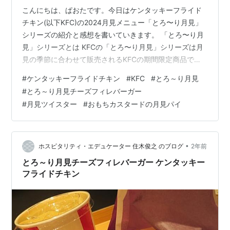
こんにちは、ぱおたです。今日はケンタッキーフライド
チキン(以下KFC)の2024月見メニュー「とろ〜り月見」
シリーズの紹介と感想を書いていきます。 「とろ〜り月
見」シリーズとは KFCの「とろ〜り月見」シリーズは月
見の季節に合わせて販売されるKFCの期間限定商品で
す。2024年は全4種で8月29日から販売開始です。数量
#
ケンタッキーフライドチキン
#
KFC
#
とろ～り月見
限定でなくなり次第販売終了なので、気になる方は早め
#
とろ～り月見チーズフィレバーガー
に食べた方がよさそうです。 www.kfc.co.jp 2024「と
#
月見ツイスター
#
おもちカスタードの月見パイ
ろ〜り月見」シリーズ全商品紹介 とろ〜り月見チーズフ
ィレバーガー （単品540円 セット950円） 昨年に引き続
き販売されるシリーズの人気商品です。人気メニュー
で…
•
ホスピタリティ・エデュケーター 住木俊之 のブログ
2年前
とろ～り月見チーズフィレバーガー ケンタッキー
フライドチキン