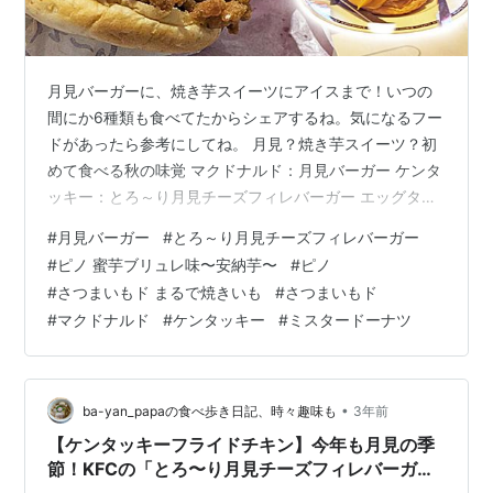
月見バーガーに、焼き芋スイーツにアイスまで！いつの
間にか6種類も食べてたからシェアするね。気になるフー
ドがあったら参考にしてね。 月見？焼き芋スイーツ？初
めて食べる秋の味覚 マクドナルド：月見バーガー ケンタ
ッキー：とろ～り月見チーズフィレバーガー エッグタル
ト コメダ珈琲店：お月見シロノワール パンプキン ミス
#
月見バーガー
#
とろ～り月見チーズフィレバーガー
タードーナツ：さつまいもド まるで焼きいも 明治乳業：
#
ピノ 蜜芋ブリュレ味〜安納芋〜
#
ピノ
ピノ 蜜芋ブリュレ味〜安納芋〜 月見？焼き芋スイーツ？
#
さつまいもド まるで焼きいも
#
さつまいもド
初めて食べる秋の味覚 当初ブログにするつもりはなかっ
#
マクドナルド
#
ケンタッキー
#
ミスタードーナツ
たけど、いつの間にか秋限定品をいくつも食べてたから
まとめて特徴をシェアしてみるよ。 今年は初めて月見バ
ーガーを食べた記念の年！…
•
ba-yan_papaの食べ歩き日記、時々趣味も
3年前
【ケンタッキーフライドチキン】今年も月見の季
節！KFCの「とろ〜り月見チーズフィレバーガ