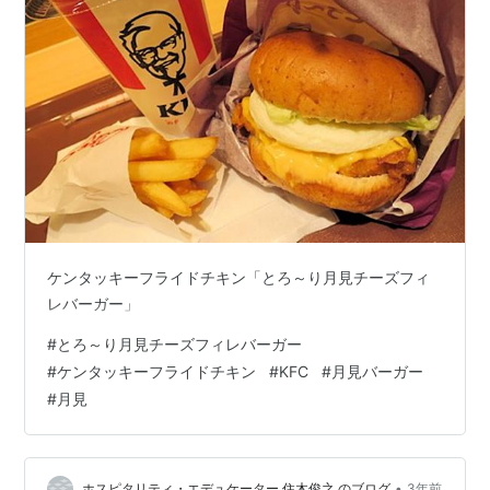
ケンタッキーフライドチキン「とろ～り月見チーズフィ
レバーガー」
#
とろ～り月見チーズフィレバーガー
#
ケンタッキーフライドチキン
#
KFC
#
月見バーガー
#
月見
•
ホスピタリティ・エデュケーター 住木俊之 のブログ
3年前