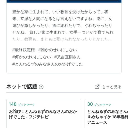
準レギュラー
バナナマン
豊かな家に生まれて、いい教育を受けたからって、将
来、立派な人間になるとは言えないですよね。逆に、女
おぎやはぎ
遊びが激しかったり、酒に溺れたりで、ぐれちゃったり
とかね。 貧しい家に生まれて、女手一つとかで育てられ
主なコーナー
たり、教育も、まともに受けられなかったりとかしたか
新・食わず嫌い王決定戦
らこそ、自力で学んで、大成する人だっている。学ぶ機
#
最終決定権
#
誰かのせいにしない
会がなかったから、逆に、それが手に入った時、すごく
細かすぎて伝わらないモノマネ選手権
#
何かのせいにしない
#
又吉直樹さん
それを欲して猛烈に勉強して、聡明な人物になるとか
モジモジくん
（
モジモジくんHYPER
）
#
とんねるずのみなさんのおかげでした
ね。 だから、何かを原因にしたらいけない。 言い訳をつ
トークダービー
けちゃいけませんよね。 そういう理由があったから、自
とんねるずを泊めよう!
分は、こうなっちゃったんだなんて、よくない考え方だ
ネットで話題
きたな美味い店
「
きたなトラン
」
もっと見る
と思います。それこそ、人生、逃げてますよ。自分…
なのに美味い店「なのにトラン」
全落オープンシリーズ
148
30
ブックマーク
ブックマーク
ハンマーオークション
お詫び：とんねるずのみなさんのおか
とんねるずのみなさん
げでした - フジテレビ
＆めちゃイケ 18年春終
○○、××を買う。（買うシリーズ）
アニュース
俺のキッチンスタジアム