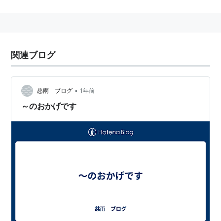
1997年6月、打ち切りになった「
とんねるずの本汁でし
ょう
」の後番組としてスタートした。
「新・食わず嫌い王決定戦」がメインコーナーという時
代が長く続いたが、2010年辺りから新コーナーを立ち
関連ブログ
上げてマンネリからは脱した。スペシャルでの「
細かす
ぎて伝わらないモノマネ選手権
」も名物企画。
かつて「ほんとのうたばん」と言うパロディコーナーが
•
慈雨 ブログ
1年前
あり、そこから「野猿」を生み出した。
～のおかげです
この番組からはメインパーソナリティーのとんねるず
が、「食わず嫌い王〜」にゲストとして登場したDJ
OZMAと合同でプロデュースしている「矢島美容室」と
いうユニットが出ている。
2018年3月22日、放送終了。
出演
とんねるず