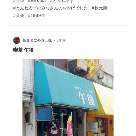
#
野猿
#
Be cool!
#
とんねるず
スが1999年2月。翌月リリースされたアルバム「STAFF
#
とんねるずのみなさんのおかげでした
#
秋元康
ROLL」にも収録されています。 当時「とんねるずのみ
#
音楽
#
1999年
なさんのおかげでした」は毎回観ていた記憶がありま
す。おそらく妹が観ていたのを隣で観ていたぐらいの感
じだったと思うのですが、そんな中で野猿の皆さんが番
組に出てきたときに…
•
気ままに外食三昧
5年前
喫茶 午後