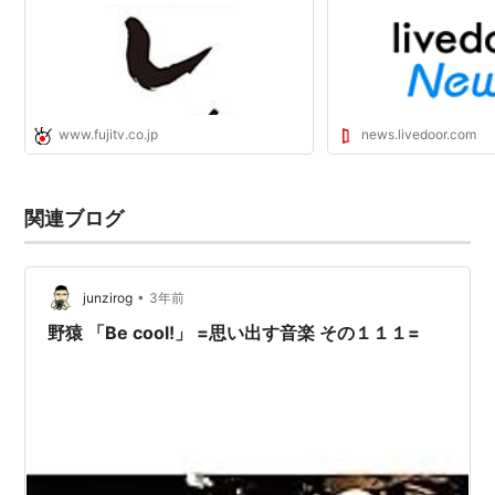
前略、道の駅より
2億4千万のものまねメドレー選手権
このあと!ザ・ワールド
www.fujitv.co.jp
news.livedoor.com
関連ブログ
•
junzirog
3年前
野猿 「Be cool!」 =思い出す音楽 その１１１=