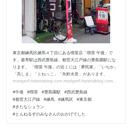
東京都練馬区練馬４丁目にある喫茶店「喫茶 午後」で
す。最寄駅は西武豊島線、都営大江戸線の豊島園駅にな
ります。 「喫茶 午後」の近くには「夢民家」「いちか」
「高しま」「とねっこ」「魚鮮水産」があります。
morigen1.hatenablog.com morigen1.hatenablog.com
morigen1.hatenablog.com morigen1.hatenablog.com
#
午後
#
喫茶
#
豊島園駅
#
西武豊島線
「喫茶 午後」はランチタイムに行きました。 喫茶 午後
#
都営大江戸線
#
練馬
#
練馬区
#
東京都
外観 「喫茶 午後」の扉を開けて店内へ。店内には先客は
#
きたなシュラン
不在で、お店は2人の女性で切り盛りされているようでし
#
とんねるずのみなさんのおかげでした
た。店員さんからこちらへどうぞと奥の席に案内…