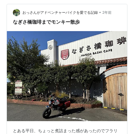
ューは残念ながら2024年に少し減ったみたいです。あ
•
れ？なんかメニュー減った？って感じるくらい。ボリュ
おっさんがアドベンチャーバイクを愛でる記録
2年前
ーム⭕️ 価格適正⭕️ お味⭕️ …
なぎさ橋珈琲までモンキー散歩
とある平日、ちょっと煮詰まった感があったのでフラリ