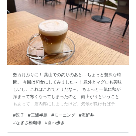
数カ月ぶりに！ 葉山での釣りのあと… ちょっと贅沢な時
間。 今回は和食にしてみました～！ 意外とマグロも美味
しいし、これはこれでアリだな～。 ちょっと一気に秋が
深まって寒くなってしまったのと、雨上がりということ
もあって、店内席にしましたけど、気候が良ければテラ
ス席がいいですよね～。
#
逗子
#
三浦半島
#
モーニング
#
海鮮丼
#
なぎさ橋珈琲
#
食べ歩き