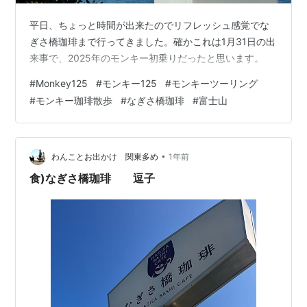
平日、ちょっと時間が出来たのでリフレッシュ感覚でな
ぎさ橋珈琲まで行ってきました。確かこれは1月31日の出
来事で、2025年のモンキー初乗りだったと思います。
#
Monkey125
#
モンキー125
#
モンキーツーリング
#
モンキー珈琲散歩
#
なぎさ橋珈琲
#
富士山
•
わんことお出かけ 関東多め
1年前
食)なぎさ橋珈琲 逗子