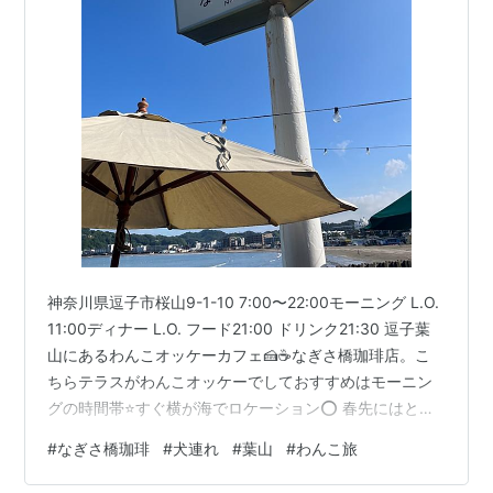
神奈川県逗子市桜山9-1-10 7:00〜22:00モーニング L.O.
11:00ディナー L.O. フード21:00 ドリンク21:30 逗子葉
山にあるわんこオッケーカフェ🍰☕️なぎさ橋珈琲店。こ
ちらテラスがわんこオッケーでしておすすめはモーニン
グの時間帯⭐️すぐ横が海でロケーション⭕️ 春先にはとっ
ても気持ちよく朝ごはんいただけます👍 ドリンクメニュ
#
なぎさ橋珈琲
#
犬連れ
#
葉山
#
わんこ旅
ー多めです。優柔不断な方は先にメニュー確認を！笑 わ
んこの水の用意もあるので親切ですね⭐️ モーニングメニ