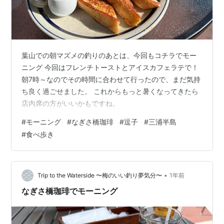
葉山での朝マズメの釣りのあとは、今回もコチラでモー
ニング 今回はフレンチトーストとアイスカフェラテで！
朝7時～なのでその時間に合わせて行ったので、まだ気持
ち良く過ごせました。 これからもっと暑くなってきたら
店内席の方がいいかもですね。
#
モーニング
#
なぎさ橋珈琲
#
逗子
#
三浦半島
#
食べ歩き
•
Trip to the Waterside 〜梅のいい釣り夢気分〜
1年前
なぎさ橋珈琲でモーニング