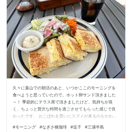
久々に葉山での朝活のあと、いつかここのモーニングを
食べようと思っていたので。ホット卵サンド頂きました
～！ 季節的にテラス席で頂きましたけど、気持ちが良
く、ちょっと贅沢な時間を過ごさせてもらった感じで良
かったです。 おこぼれを貰いにスズメが来るのもかわい
いね。
#
モーニング
#
なぎさ橋珈琲
#
逗子
#
三浦半島