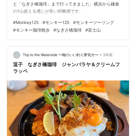
と「なぎさ橋珈琲」まで行ってきました。横浜から鎌倉
の1山超える感じが良い距離感です。
#
Monkey125
#
モンキー125
#
モンキーツーリング
#
モンキー珈琲散歩
#
なぎさ橋珈琲
#
富士山
•
Trip to the Waterside 〜梅のいい釣り夢気分〜
3年前
逗子 なぎさ橋珈琲 ジャンバラヤ＆クリームフ
ラッペ