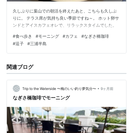
久しぶりに葉山での朝活を終えたあと、こちらも久しぶ
りに。 テラス席が気持ち良い季節ですね～。 ホット卵サ
ンドとアイスカフェオレで、リラックスタイムでした。
#
食べ歩き
#
モーニング
#
カフェ
#
なぎさ橋珈琲
#
逗子
#
三浦半島
関連ブログ
•
Trip to the Waterside 〜梅のいい釣り夢気分〜
9ヶ月前
なぎさ橋珈琲でモーニング