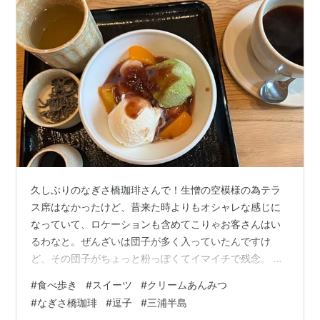
久しぶりのなぎさ橋珈琲さんで！生憎の空模様の為テラ
ス席はなかったけど、昔来た時よりもオシャレな感じに
なっていて、ロケーションも含めてこりゃお客さんはい
るわなと。ぜんざいは団子が多く入っていたんですけ
ど、その団子がちょっと粉っぽくてイマイチで残念。 そ
の分抹茶アイスは美味しかったけど、息子はコーラーフ
#
食べ歩き
#
スイーツ
#
クリームあんみつ
ロートをアホづらで美味しそうに飲んでましたけど。今
#
なぎさ橋珈琲
#
逗子
#
三浦半島
度は海帰りに食事にでも寄ってみようかな。