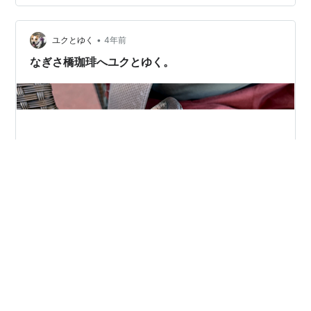
•
ユクとゆく
4年前
なぎさ橋珈琲へユクとゆく。