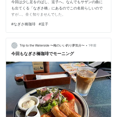
今回は少し足をのばし、逗子へ。なんでもサザンの曲に
も出てくる「なぎさ橋」にあるのでこの名前らしいので
すが...。全く知りませんでした。
#
なぎさ橋珈琲
#
逗子
•
Trip to the Waterside 〜梅のいい釣り夢気分〜
1年前
今回もなぎさ橋珈琲でモーニング