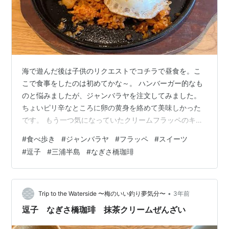
海で遊んだ後は子供のリクエストでコチラで昼食を。こ
こで食事をしたのは初めてかな～。 ハンバーガー的なも
のと悩みましたが、ジャンバラヤを注文してみました。
ちょいピリ辛なところに卵の黄身を絡めて美味しかった
です。 もう一つ気になっていたクリームフラッペのキャ
ラメル・モカ・バナナも飲んでみましたが、あんまり冷
#
食べ歩き
#
ジャンバラヤ
#
フラッペ
#
スイーツ
たくないので、今の時期はイマイチかな。
#
逗子
#
三浦半島
#
なぎさ橋珈琲
•
Trip to the Waterside 〜梅のいい釣り夢気分〜
3年前
逗子 なぎさ橋珈琲 抹茶クリームぜんざい