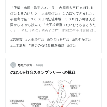
「伊勢・志摩・鳥羽 ぶら～り」 志摩市大王町 のぼれる
灯台１６のひとつ 「大王埼灯台」に のぼってきました。
参観寄付金：３００円 周辺駐車場：３００円 八幡さん公
園から 右から読んで 「大王埼燈臺（だいおうさきとうだ
い）」 初點（初点：初めて点灯） 昭和二年十月五日 灯
台が見えます 波切港東防波堤灯台のようです。 「恋する
#
志摩市
#
大王埼灯台
#
のぼれる灯台
#
恋する灯台
灯台」認定 一般社団法人日本ロマンチスト協会（本部：
#
土木遺産
#
波切の石積み構造物群
#
灯台
長崎県雲仙市愛野町）と 日本財団（東京都港区）が共同
で実施するプロジェクトで、灯台を 「ふたりの未来を見
つめる場所」として定義することで 「ロマンスの聖地」
へと再価値化していきます。 日本全国の灯台から、ロマ
•
悠然の彼方
1年前
ンスの聖地にふ…
のぼれる灯台スタンプラリーへの挑戦