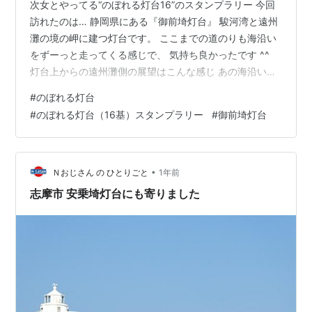
次女とやってる“のぼれる灯台16”のスタンプラリー 今回
訪れたのは… 静岡県にある『御前埼灯台』 駿河湾と遠州
灘の境の岬に建つ灯台です。 ここまでの道のりも海沿い
をずーっと走ってくる感じで、 気持ち良かったです ^^
灯台上からの遠州灘側の展望はこんな感じ あの海沿いの
道をずーっと走ってきました ^^ こっちはほぼ南側の太平
#
のぼれる灯台
洋 (°o°* これで、８基/１６基、折り返しです v^^v さて
#
のぼれる灯台（16基）スタンプラリー
#
御前埼灯台
次はどこの灯台行こうか… でも、残りは結構遠いからな
ぁ… ^^; ↓ にほんブログ村の各カテゴリランキングです
↓ 興味がありましたら、こちらもご覧ください。 by あ
めんぼ父ちゃん ━━━━━━━━━━━━…
•
Ｎおじさん の ひとりごと
1年前
志摩市 安乗埼灯台にも寄りました