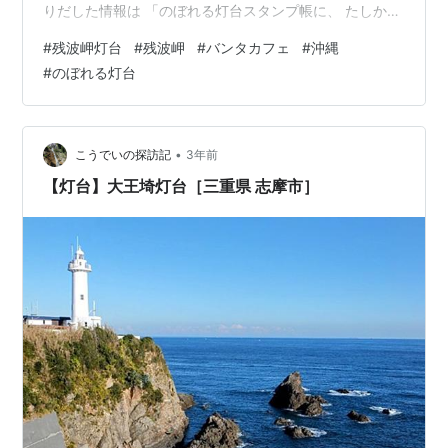
りだした情報は 「のぼれる灯台スタンプ帳に、 たしか沖
縄本島の残波岬灯台があった」 だけだった・・・。 そ
#
残波岬灯台
#
残波岬
#
バンタカフェ
#
沖縄
う、頂き物の、「のぼれる灯台 スタンプ帳」。 宮崎・串
#
のぼれる灯台
間の実家じまいのとき、スタンプ帳に載っていた都井岬
灯台にも行った。 スタンプ帳のスタンプ、第1号だった。
その時の記事は、こちら・・・。 ekiin.hatenablog.com
わたしは灯台マニアではないし、どうしてもそこに行
•
こうでいの探訪記
3年前
き…
【灯台】大王埼灯台［三重県 志摩市］