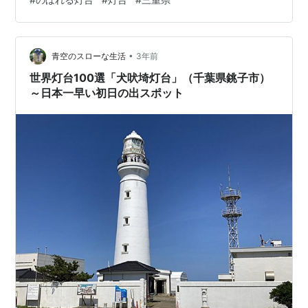
年（明治6年）で、現在の灯台は2代目となります。 初代
は「日本の灯台の父」と呼ばれる英国人リチャード・ヘ
ンリー・ブラントンが設計した、高さ10.6mの総ケヤキ
造り八角形の木造灯台でした。 日本初の回転式のフレネ
•
青空のスローな生活
3年前
ル式多面閃光レン…
世界灯台100選「犬吠埼灯台」（千葉県銚子市）
～日本一早い初日の出スポット