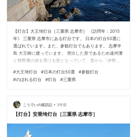
【灯台】大王埼灯台［三重県 志摩市］ 《訪問年：2015
年》 三重県 志摩市にある灯台です。 日本の灯台50選に
選ばれています。また、参観灯台でもあります。 志摩半
島 大王崎に建っています。 突出した形であるため遠州灘
と熊野灘の波を受ける形となっていて、昔から「伊勢の
神崎、国崎の鎧、波切大王なけりゃよい」と船頭たちに
#
大王埼灯台
#
日本の灯台50選
#
参観灯台
唄われる程の難所のひとつでした。 初点灯は1927年（昭
#
のぼれる灯台
#
灯台
#
三重県
和2年）です。 古くからの難所であったのに加え、1913
年（大正2年）にサンマ漁船が遭難、1918年（大正5年）
には日本海軍の防護巡洋艦「音羽」が大王岩にて座礁沈
没する事故が発生し灯台建設に至りました。 近年まで
•
こうでいの探訪記
3年前
「燈台守」が詰…
【灯台】安乗埼灯台［三重県 志摩市］