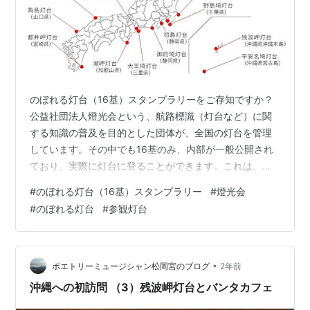
のぼれる灯台（16基）スタンプラリーをご存知ですか？
公益社団法人燈光会という、航路標識（灯台など）に関
する知識の普及を目的とした団体が、全国の灯台を管理
しています。その中でも16基のみ、内部が一般公開され
ており、実際に灯台に登ることができます。これは、そ
うした灯台を巡るスタンプラリーです。
#
のぼれる灯台（16基）スタンプラリー
#
燈光会
www.tokokai.org このスタンプラリーに参加するには、
#
のぼれる灯台
#
参観灯台
「灯台参観記念スタンプ帳（1冊150円）」を購入する必
要があります。また、灯台に登る際には、参観寄付金と
して1回300円を支払います。この寄付金を支払う際に、
スタンプ帳にスタンプを押してもらえます（スタンプを
•
ポエトリーミュージシャン松岡宮のブログ
2年前
押してもらうこと自体には追加料金…
沖縄への初訪問 （3）残波岬灯台とバンタカフェ