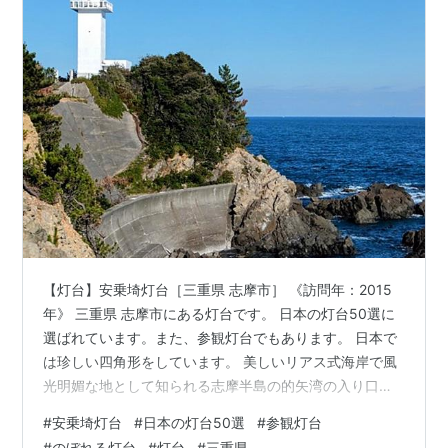
【灯台】安乗埼灯台［三重県 志摩市］ 《訪問年：2015
年》 三重県 志摩市にある灯台です。 日本の灯台50選に
選ばれています。また、参観灯台でもあります。 日本で
は珍しい四角形をしています。 美しいリアス式海岸で風
光明媚な地として知られる志摩半島の的矢湾の入り口に
あたる安乗崎の突端に建っています。 江戸時代にはすで
#
安乗埼灯台
#
日本の灯台50選
#
参観灯台
に灯明台が建てられるほどの難所でした。 初点灯は1873
#
のぼれる灯台
#
灯台
#
三重県