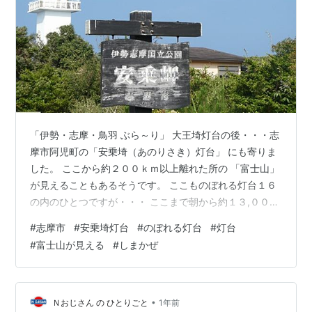
「伊勢・志摩・鳥羽 ぶら～り」 大王埼灯台の後・・・志
摩市阿児町の「安乗埼（あのりさき）灯台」 にも寄りま
した。 ここから約２００ｋｍ以上離れた所の 「富士山」
が見えることもあるそうです。 ここものぼれる灯台１６
の内のひとつですが・・・ ここまで朝から約１３,０００
歩以上歩いており のぼる力（元気）がありません！ で～
#
志摩市
#
安乗埼灯台
#
のぼれる灯台
#
灯台
～ ～ 資料館に入りました。 「伊勢・志摩・鳥羽 ぶら～
#
富士山が見える
#
しまかぜ
り」の最後 志摩市～伊勢市二見町 へ行く途中 鳥羽市で
近鉄特急 ５００００系 しまかぜ と並走・・・ ご訪問有
難うございます。 皆さまの 「いいね」 を 励みに 毎日 更
新に チャレンジ しています。 ランキングに参加中…
•
Ｎおじさん の ひとりごと
1年前