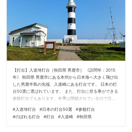
【灯台】入道埼灯台［秋田県 男鹿市］ 《訪問年：2015
年》 秋田県 男鹿市にある本州から日本海へ大きく飛び出
した男鹿半島の先端、入道崎にある灯台です。 日本の灯
台50選に選ばれています。 また、灯台に登る事ができる
参観灯台でもあります。冬季は閉鎖されているので注意
です。 入道崎周辺は広々とした草原となっており、その
#
入道埼灯台
#
日本の灯台50選
#
参観灯台
中に灯台がポツンと建っています。 北緯40度線上にある
#
のぼれる灯台
#
灯台
#
入道崎
#
秋田県
日本海側の灯台で、同じく太平洋側には陸中黒埼灯台が
あります。 入道崎については下記から。