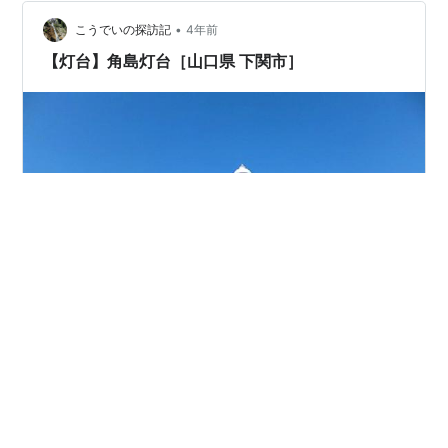
•
こうでいの探訪記
4年前
【灯台】角島灯台［山口県 下関市］
【灯台】角島灯台［山口県 下関市］ 《訪問年：2017