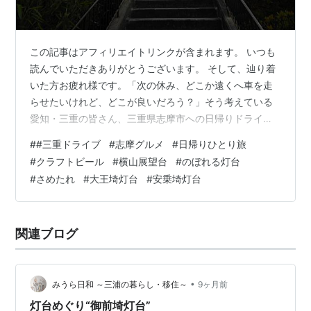
この記事はアフィリエイトリンクが含まれます。 いつも
読んでいただきありがとうございます。 そして、辿り着
いた方お疲れ様です。「次の休み、どこか遠くへ車を走
らせたいけれど、どこが良いだろう？」そう考えている
愛知・三重の皆さん、三重県志摩市への日帰りドライブ
はいかがでしょうか。志摩市は伊勢神宮のさらに奥に位
#
#三重ドライブ
#
志摩グルメ
#
日帰りひとり旅
置し、豊かな海の幸と、リアス式海岸が織りなす圧倒的
#
クラフトビール
#
横山展望台
#
のぼれる灯台
な自然のエネルギーを感じられる場所です。今回は、実
#
さめたれ
#
大王埼灯台
#
安乗埼灯台
際に1日で志摩の「絶景」「歴史」「地元の食文化」を自
分のペースで楽しんだリアルな旅の記録をベースに、現
地で快適に過ごすためのポイントをまとめた決定版のル
関連ブログ
ートをご紹介します。ひとりで気兼ねなく走りた…
•
みうら日和 ～三浦の暮らし・移住～
9ヶ月前
灯台めぐり“御前埼灯台”