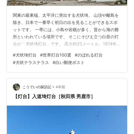
関東の最東端、太平洋に突出する犬吠埼。 山頂や離島を
除き、日本で一番早く初日の出を見ることができるスポ
ットです。 一帯には、小島や岩礁が多く、昔から海の難
所といわれている場所です。 そこにそびえ立つ白亜の灯
台が「犬吠埼灯台」です。 高さ約32メートル、1874年
（明治7年）11月15日に初点灯しました。 世界灯台100
#
犬吠埼灯台
#
世界灯台100選
#
のぼれる灯台
選、国の重要文化財にも指定され、日本を代表する灯台
#
犬吠テラステラス
#
白い郵便ポスト
です。 先日、銚子に行った際に立ち寄ってきました。 目
次 犬吠埼灯台 幸せを呼ぶポスト 海を望む 展示館・展示
室 犬吠テラステラス 犬吠埼灯台 三方を海に囲まれ、断
崖絶壁の下の岩礁では荒波が砕け散る犬吠埼。 その関東
•
こうでいの探訪記
4年前
最東端の地に…
【灯台】入道埼灯台［秋田県 男鹿市］