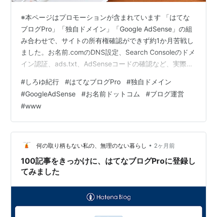
※本ページはプロモーションが含まれています 「はてな
ブログPro」「独自ドメイン」「Google AdSense」の組
み合わせで、サイトの所有権確認ができず約1か月苦戦し
ました。お名前.comのDNS設定、Search Consoleのドメ
イン認証、ads.txt、AdSenseコードの確認など、実際に
試した内容を時系列でまとめています。これから独自ド
#
しろゆ紀行
#
はてなブログPro
#
独自ドメイン
メインへ移行する方や、AdSenseで同じエラーが出てい
#
GoogleAdSense
#
お名前ドットコム
#
ブログ運営
る方の参考になれば幸いです。 📚 目次を開く／閉じる
#
www
■「独自ドメインにすればブログが一つ前に進む。」 ■
無料版ではAdSenseに合格していた ■ 独自ドメイン取得
後に起きたこと ■ 何…
•
何の取り柄もない私の、無理のない暮らし
2ヶ月前
100記事をきっかけに、はてなブログProに登録し
てみました