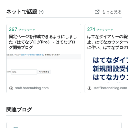
プラン比較
イン「bissylab.com」の取得です。 これは単なるブログ
ネットで話題
もっと見る
設定の変更ではありません。 私にとっては、Bissy…
--
はてなブロ
はてなブログPro
グ
297
274
ブックマーク
ブックマーク
価格
固定ページを作成できるようにしまし
無料
980円/月 （年間コースも
はてなダイアリーの新
た（はてなブログPro） - はてなブロ
ある）
止、はてなカウンター
グ開発ブログ
に伴い、はてなブログ
複数ブログ
最大3個
最大10個
を変更します（7/3 
り） - はてなブログ
アクセス解析
簡易アクセ
簡易アクセス解析＋はてな
ス解析
カウンター
広告非表示
不可
可能
staff.hatenablog.com
staff.hatenablog.com
ブログメンバー
不可
可能
独自ドメイン
不可
可能
関連ブログ
はてなダイアリープラス
不可
可能
の利用
はてなフォトライフプラ
不可
可能