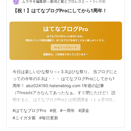
で押させていただきます。 この記事を読んでわかること
•
ムラサキ編集部～新潟と紫とプロレスと～
5ヶ月前
はてなブログProにアップグレード…
【祝！】はてなブログProにしてから1周年！
今日は楽しいひな祭り～♪ 3.3はひな祭り。 当ブログにと
っての今年の3.3は・・・ はてなブログProにしてから1
周年！ abz024190.hatenablog.com 1年前の記事
（Threadsアカなんてあったなぁ。すぐ閉じたけど） 説
明すると、はてなブログProとは所謂課金（１ヵ月1008
円）のサービスです。 Proになると邪魔な広告が消えた
#
はてなブログPro
#
祝
#
一周年
#
課金
り、アクセス数が伸びやすくなるなどの恩恵がありま
#
ニイガタ紫
#
毎日更新
す。 正直な話、Proの機能を半分も使いこなせてないで
すが・・・（笑） 仮に今課金をやめると、今皆さんが見