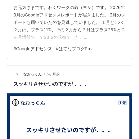
お元気さまです。わくワークの義（ヨシ）です。 2026年
3月のGoogleアドセンスレポートが届きました。 2月のレ
ポートも届いていたのを見逃していました。 １月と比べ
２月は、プラス11%、その２月から３月はプラス25%と２
ヶ月増益で、で$3.6の収益でした。
waqwork.hatenablog.com パワーランクは2.1ポイントア
#
Googleアドセンス
#
はてなブログPro
ップで、38.8ポイントです。 ドメイン価値は27,814円と
算出されています。 はてなブログProは、2年コースで月
あたり600円かかっていますので、もう少し収益が出る
•
ように努力したいものです。 （広告） いつもブックマー
なおっくん
5ヶ月前
クやスターでの応援ありがとうございます…
スッキリさせたいのですが．．．