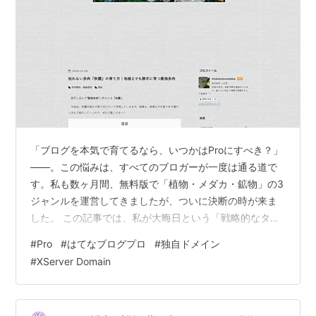
「ブログを本気で育てるなら、いつかはProにすべき？」
――。この悩みは、すべてのブロガーが一度は通る道で
す。私も数ヶ月間、無料版で「植物・メダカ・鉱物」の3
ジャンルを運営してきましたが、ついに決断の時が来ま
した。 この記事では、私が大晦日という「戦略的なタイ
ミング」でPro化した理由から、初心者が必ず絶望する
#
Pro
#
はてなブログプロ
#
独自ドメイン
「独自ドメイン設定の罠」、そして収益化を止めないた
#
XServer Domain
めの「移行後フル設定リスト」まで、徹底解説します。
「設定が難しそう」「アクセスが落ちるのが怖い」と足
踏みしているあなたの背中を、私の失敗談とともに全力