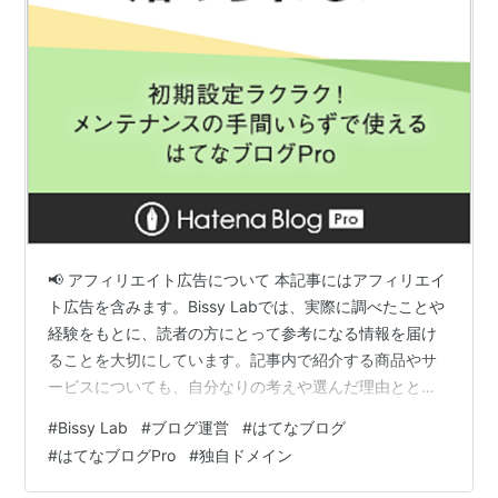
アクセス解析
無料プランの簡易アクセス解析に加え、はてなカウ
ンターを利用した詳細なアクセス解析機能が利用で
きる。
ブログメンバー
はてなブログを共同で編集・管理できる。
はてなフォトライフプラス
📢 アフィリエイト広告について 本記事にはアフィリエイ
ト広告を含みます。Bissy Labでは、実際に調べたことや
はてなフォトライフプラスの全機能を利用可能。
経験をもとに、読者の方にとって参考になる情報を届け
ることを大切にしています。記事内で紹介する商品やサ
はてなダイアリープラス
ービスについても、自分なりの考えや選んだ理由ととも
はてなダイアリーの有料プラン「はてなダイアリープラ
に紹介しています。購入や利用については、記事の内容
#
Bissy Lab
#
ブログ運営
#
はてなブログ
ス」の全機能を利用できる。はてなブログProだけの特
を参考にしながら、ご自身の価値観に合わせてご判断く
#
はてなブログPro
#
独自ドメイン
典もある。
ださい。 はじめに 2026年8月、Bissy Labは新しい段階
へ進みました。 はてなブログProへの移行と、独自ドメ