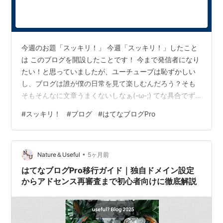
今週のお題「スッキリ！」 今週「スッキリ！」したこと
は このブログを開設したことです！ 今まで発信者になり
たい！と思っていましたが、ユーチューブは恥ずかしい
し、ブログは誰が僕の日常を見て楽しむんだろう？そも
そもそんなに文章うまくないしなぁ(-ω-;) てな具合でず
っとモジモジしていたのですが ようやく今週ブログの開
#
スッキリ！
#
ブログ
#
はてなブログPro
設に至りました✨ 実際、何を書くのかとか、この人のブ
ログみたいにしたい！などもないままの見切り発車なの
で書いてみると文章書くのは難しいし、文体も定まらな
•
いといったグダグダな状態なのですが、書きながら、続
Nature＆Useful
5ヶ月前
けながら改善していくしかないなと思いながら日々記事
はてなブログPro移行ガイド｜独自ドメイン設定
を書いているところです💦 皆さん…
からアドセンス再審査まで初心者向けに徹底解説