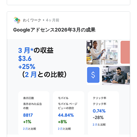
いるのがめちゃくちゃ嫌で。。。同じ気持ちを、このブ
ログを訪問していただいた方にはして欲しくないという
•
思いがあります。 なんですか、最近の広告は。 気持ち悪
わくワーク
4ヶ月前
い画像で「ここが変な人、やばい」みたいな気持ち悪い
Googleアドセンス2026年3月の成果
危機感を煽る広告だったり。「20…