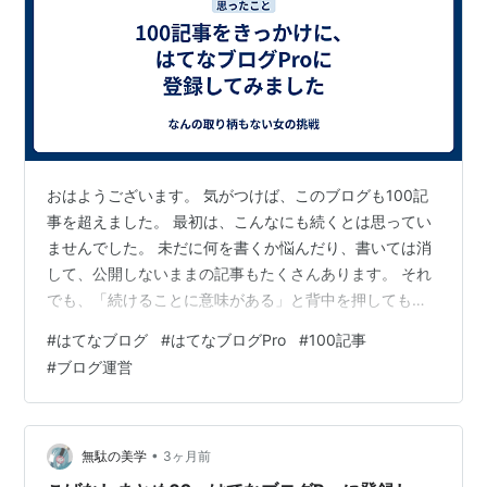
おはようございます。 気がつけば、このブログも100記
事を超えました。 最初は、こんなにも続くとは思ってい
ませんでした。 未だに何を書くか悩んだり、書いては消
して、公開しないままの記事もたくさんあります。 それ
でも、「続けることに意味がある」と背中を押してもら
い、ここまで来ることができました。 そして、100記事
#
はてなブログ
#
はてなブログPro
#
100記事
をきっかけに、はてなブログProに登録してみました。
#
ブログ運営
正直なところ、何かが急に変わるわけではないと思いま
す。 つい先ほど登録したばかりなので、何が変わったの
か、自分でもまだよくわかっていません。 それでも、こ
れからも続けていこうという、自分への小さな挑戦で
•
無駄の美学
3ヶ月前
す。 これからは、私が思うお金…