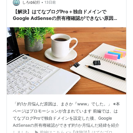
スの利用
•
しろゆ紀行
13日前
【解決】はてなブログPro＋独自ドメインで
年間割引
Google AdSenseの所有権確認ができない原因は
「www」だった【後半】
プラン
料金
1ヶ月コース
980円 /月
1年コース
8,200円 /年
2年コース
14,000円 /2年
「約1か月悩んだ原因は、まさか『www』でした。」 ※本
ページはプロモーションが含まれています 前編では、は
てなブログProで独自ドメインを設定した後、Google
AdSenseの所有権確認ができず約1か月悩んだ経緯を紹介
しました。 ▶ 前編はこちら 👉【体験談】はてなブログ