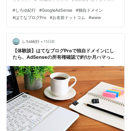
Proで独自ドメインにしたら、AdSenseの所有権確認で約
#
しろゆ紀行
#
GoogleAdSense
#
独自ドメイン
1か月ハマった話【前編】 後編では、はてなサポートから
#
はてなブログPro
#
お名前ドットコム
#
www
届いた公式回答をもとに、原因が「wwwあり・なし」の
設定にあったこと、実際にwwwなし（ネイキッドドメイ
ン）へ切り替えて解決した手順、Search Consoleや
Googleアナリティクスの設定変更まで、実…
•
しろゆ紀行
15日前
【体験談】はてなブログProで独自ドメインにし
たら、AdSenseの所有権確認で約1か月ハマった
話【前編】