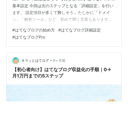
基本設定 今回は次のステップとなる「詳細設定」を行い
ます。 設定項目が多くて難しそう… たしかに「ドメイ
ン」「解析ツール」など、初めて聞く言葉もありますよ
ね。 でも安心してください。初心者は必要な部分だけ設
#
はてなブログの始め方
#
はてなブログ詳細設定
定すればOKです。 この記事でわかること 初心者が設定
#
はてなブログPro
しておきたい詳細設定 SEOに関係する重要設定 迷わなく
ていい設定項目 順番に設定して、記事作成に進みましょ
う。 「はてなブログ詳細設定」画面の開き方 初心者が設
定しておきたい「はてなブログ詳細設定」 独自ドメイン
•
キラッとはてログ
6ヶ月前
設定【Pro】 アイキ…
【初心者向け】はてなブログ収益化の手順｜0→
月1万円までの5ステップ