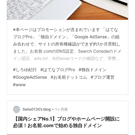
※本ページはプロモーションが含まれています 「はてな
ブログPro」「独自ドメイン」「Google AdSense」の組
み合わせで、サイトの所有権確認ができず約1か月苦戦し
ました。お名前.comのDNS設定、Search Consoleのドメ
イン認証、ads.txt、AdSenseコードの確認など、実際に
試した内容を時系列でまとめています。これから独自ド
#
しろゆ紀行
#
はてなブログPro
#
独自ドメイン
メインへ移行する方や、AdSenseで同じエラーが出てい
#
GoogleAdSense
#
お名前ドットコム
#
ブログ運営
る方の参考になれば幸いです。 📚 目次を開く／閉じる
#
www
■「独自ドメインにすればブログが一つ前に進む。」 ■
無料版ではAdSenseに合格していた ■ 独自ドメイン取得
後に起きたこと ■ 何…
•
Seito0130’s blog
1ヶ月前
【国内シェアNo.1】ブログやホームページ開設に
必須！お名前.comで始める独自ドメイン