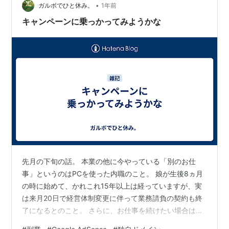
•
消えてしまう形になり、申し訳ありません。 ドメインが
ガルボでひと休み。
1年前
安定するまで少し行き来が続くかもしれませんが、 更新
キャンペーンに乗っかってみようかな
は変わらず続けてまいります…
先月の下旬の話。 本業の他に今やっている「別のお仕
事」というのはPCを使った内職のこと。 娘が生後8ヵ月
の時に始めて、かれこれ15年以上は経っていますが、実
は来月20日で経営体制変更に伴って業務請負の契約も終
了になるとのこと。 さらに、お仕事を続けたい場合は、
業務を移管した先の会社を紹介してくれるとのこと。テ