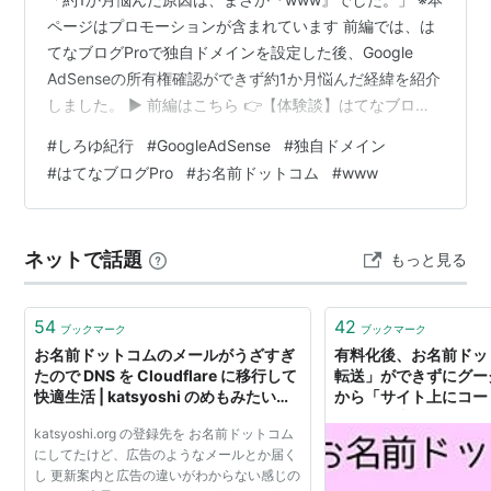
ページはプロモーションが含まれています 前編では、は
てなブログProで独自ドメインを設定した後、Google
AdSenseの所有権確認ができず約1か月悩んだ経緯を紹介
しました。 ▶ 前編はこちら 👉【体験談】はてなブログ
Proで独自ドメインにしたら、AdSenseの所有権確認で約
#
しろゆ紀行
#
GoogleAdSense
#
独自ドメイン
1か月ハマった話【前編】 後編では、はてなサポートから
#
はてなブログPro
#
お名前ドットコム
#
www
届いた公式回答をもとに、原因が「wwwあり・なし」の
設定にあったこと、実際にwwwなし（ネイキッドドメイ
ン）へ切り替えて解決した手順、Search Consoleや
ネットで話題
もっと見る
Googleアナリティクスの設定変更まで、実…
54
42
ブックマーク
ブックマーク
お名前ドットコムのメールがうざすぎ
有料化後、お名前ドッ
たので DNS を Cloudflare に移行して
転送」ができずにグー
快適生活 | katsyoshi のめもみたいな
から「サイト上にコー
の
せん」と表示されて困
katsyoshi.org の登録先を お名前ドットコム
ブログの方へ設定方法
にしてたけど、広告のようなメールとか届く
す!! - 思い立ったら吉日
し 更新案内と広告の違いがわからない感じの