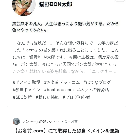
「なんでも経験だ！」 そんな軽い気持ちで、長年の夢だ
った「.com」の城を築く旅に出ることにしました。 こん
にちは、猫野BON太郎です。 今回の主役は、我が家の愛
猫・ボン太郎。今はきっと天国でボン太郎が大好きだっ
たお袋と戯れている姿を想像しながら、「ニックネーム
もボン太郎だし、いっそドメインもこれにしよう」と思
#
ドメイン取得
#
お名前ドットコム
#
はてなブログ
いついたのが全ての始まりでした。 衝撃の空き状況：世
#
独自ドメイン
#
bontarou.com
#
ネットの苦労話
界に「ぼんたろう」はいないのか？ お名前ドットコム
#
SEO対策
#
新しい挑戦
#
ブログ初心者
で、半信半疑のまま「bontarou」と打ち込んで検索ボタ
ンをポチり。 どうせ「取得済みです」って出るんでし
ょ……と思っていたら、画面に並んだのは驚きの光景でし
た。 .com はもちろん…
•
ノンキーjr.の好いとっと
5ヶ月前
【お名前.com】にて取得した独自ドメインを更新