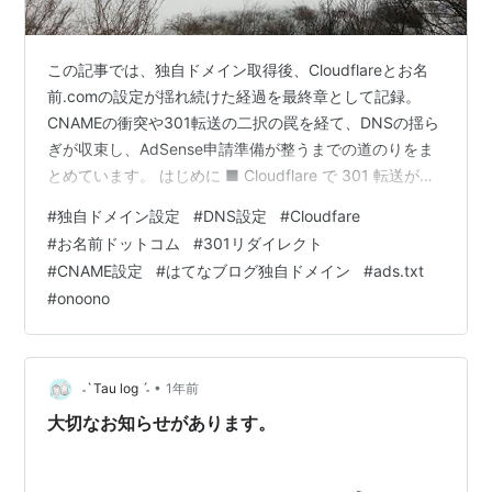
この記事では、独自ドメイン取得後、Cloudflareとお名
前.comの設定が揺れ続けた経過を最終章として記録。
CNAMEの衝突や301転送の二択の罠を経て、DNSの揺ら
ぎが収束し、AdSense申請準備が整うまでの道のりをま
とめています。 はじめに ■ Cloudflare で 301 転送が無
料でできるはずだった ■ しかし、CNAME が隠れてはて
#
独自ドメイン設定
#
DNS設定
#
Cloudfare
なが壊れた ■ グレーにすると 301 が使えない ■
#
お名前ドットコム
#
301リダイレクト
Cloudflare の有料転送は高すぎた ■ お名前.com に戻
#
CNAME設定
#
はてなブログ独自ドメイン
#
ads.txt
り、有料転送オプションを使う ■ ttps://onoono.jp が転
#
onoono
送されない ■ ところが、その2日間で状況が自然…
•
˗ˋ Tau log ˊ˗
1年前
大切なお知らせがあります。