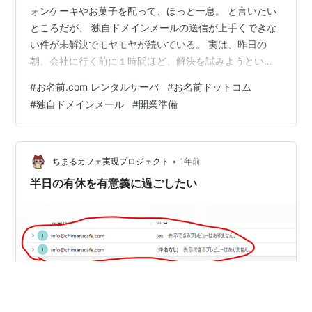
ォンケーキやお菓子を配って、ほっと一息。 と言いたい
ところだが、 独自ドメインメールの送信が上手くできな
い件が未解決でモヤモヤが続いている。 実は、昨日の
朝、会社に行く前に１時間ほど、解決を試みようといろ
いろトライしたのだが、どうやらOutlookのメールに
#
お名前.com レンタルサーバ
#
お名前ドットコム
「IMAP」っていうの？の設定をしてしまったらしい。 も
#
独自ドメインメール
#
開業準備
ともと、設定していたのは、「POP」というもの。 で、
そもそもPOPとかIMAPって意味わからん、と思って調べ
てみると どうやら、メールの受信や管理の方法の違いら
しい。 POP・・・メールを自分のパソコンで保存するの
•
ちまるカフェ実現プロジェクト
1年前
で、他のデバイスと…
半日の有休を有意義に過ごしたい