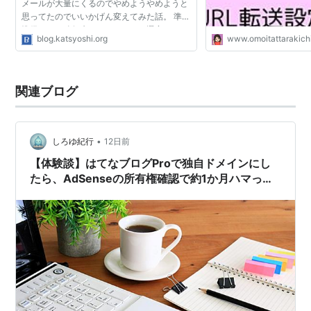
メールが大量にくるのでやめようやめようと
思ってたのでいいかげん変えてみた話。 準備
準備として移行先のレジストラを選定しま
blog.katsyoshi.org
www.omoitattarakichi
す。 移行先としては普通のレジストラとクラ
ウド業者がや...
関連ブログ
•
しろゆ紀行
12日前
【体験談】はてなブログProで独自ドメインにし
たら、AdSenseの所有権確認で約1か月ハマった
話【前編】