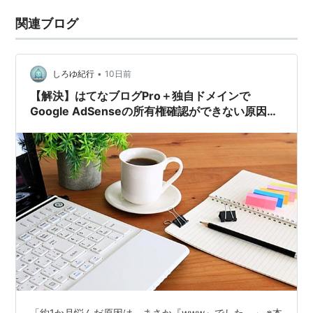
関連ブログ
•
しろゆ紀行
10日前
【解決】はてなブログPro＋独自ドメインで
Google AdSenseの所有権確認ができない原因は
「www」だった【後半】
「約1か月悩んだ原因は、まさか『www』でした。」 ※本