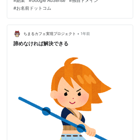
#
副業
#
Google AdSense
#
独自ドメイン
ストを受けて通ったら、1年間毎の契約になるそう。曜日
#
お名前ドットコム
や時間も固定でというので、安定はしているだろうけ
ど、ちょっと不安が。。。 ・移管先の会社の基準に満た
なかったら？ ・仮に通ったとしても1年やって契約更新に
ならなかったら？ ・今まではやった分だけの報酬になる
•
ちまるカフェ実現プロジェクト
1年前
けど、次は作業時間に応じた時給計…
諦めなければ解決できる