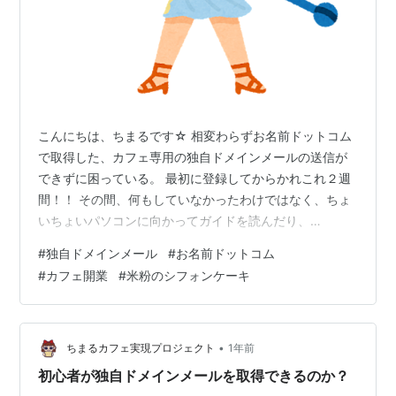
こんにちは、ちまるです☆ 相変わらずお名前ドットコム
で取得した、カフェ専用の独自ドメインメールの送信が
できずに困っている。 最初に登録してからかれこれ２週
間！！ その間、何もしていなかったわけではなく、ちょ
いちょいパソコンに向かってガイドを読んだり、
YouTubeで勉強したりしてはいたんだけど、なんせ、ま
#
独自ドメインメール
#
お名前ドットコム
とまった時間が取れずにいたので、実際にあれこれやっ
#
カフェ開業
#
米粉のシフォンケーキ
てみることができなかった。 ようやく、時間が取れたの
で、パソコンに向かって、また１から思い出しながら、
送信できない場合の対処方法を確認して設定をし直した
りしてみた。 結局１時間ほど奮闘していまだ解決はして
•
ちまるカフェ実現プロジェクト
1年前
いないのだけど、以下が分かった ①ネーム…
初心者が独自ドメインメールを取得できるのか？