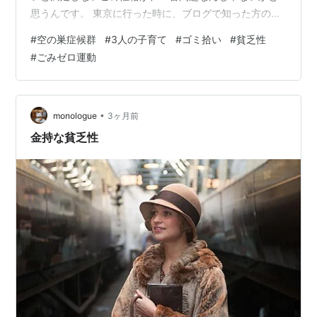
思うんです。 東京に行った時に、ブログで知った方の所
で、娘たちと一緒に、霊視鑑定をしてもらいました。そ
#
空の巣症候群
#
3人の子育て
#
ゴミ拾い
#
貧乏性
の方に「なんで私はこんなに苦労ばっかりしてたんでし
#
ごみゼロ運動
ょう？」って聞いたんです。そしたら、「ヨウコさんは
チャレンジして乗り越える人生を選んできてるんです
よ」って言われて、なんだか納得しました。 「今まで大
変だった」って文句言ってたけど、いざ、お気楽になっ
•
monologue
3ヶ月前
ても、「つまらん。やりがいがない」って文句言…
金持な貧乏性