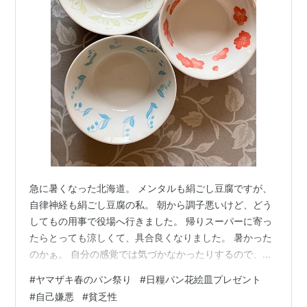
急に暑くなった北海道。 メンタルも絹ごし豆腐ですが、
自律神経も絹ごし豆腐の私。 朝から調子悪いけど、どう
してもの用事で役場へ行きました。 帰りスーパーに寄っ
たらとっても涼しくて、具合良くなりました。 暑かった
のかぁ。 自分の感覚では気づかなかったりするので、ワ
ンコのハァハァと温度計をマメに見て冷房入れないとで
#
ヤマザキ春のパン祭り
#
日糧パン花絵皿プレゼント
す。 画像お借りしました 画像お借りしました 春、恒例
#
自己嫌悪
#
貧乏性
のパン祭り。 パンの袋に付いているシールを集めるとお