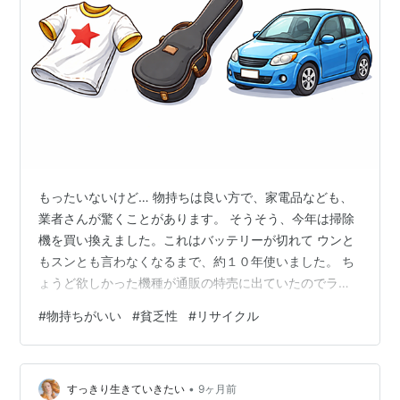
もったいないけど… 物持ちは良い方で、家電品なども、
業者さんが驚くことがあります。 そうそう、今年は掃除
機を買い換えました。これはバッテリーが切れて ウンと
もスンとも言わなくなるまで、約１０年使いました。 ち
ょうど欲しかった機種が通販の特売に出ていたのでラッ
キーでした。 １３年ほど前に、ガスコンロを買い換えま
#
物持ちがいい
#
貧乏性
#
リサイクル
した。 家を建てた時に入れたものが、２１年使っても、
汚れはしたものの 十分使えました。本体周囲にあるパッ
キンがへたったので、部品交換 したかったのですが、も
•
うストックもなくて。 ガス屋さんに言って、同等の物を
すっきり生きていきたい
9ヶ月前