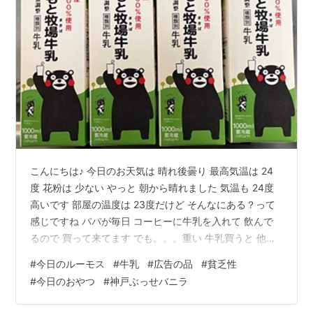
こんにちは♪ 今日のお天気は 晴れ後曇り 最高気温は 24
度 花粉は 少ない やっと 朝から晴れました 気温も 24度
高いです 部屋の温度は 23度だけど そんなにある？って
感じですね パパが毎日 コーヒーに牛乳を入れて 飲んで
るので 買って来てます でも。。。重い 牛乳買うと 他の
物が買えない😞 パパは コンビニには行くので そこで買
#
今日のルーモス
#
牛乳
#
広告の品
#
貧乏性
って来て欲しいけど コンビニは 高いのよね。。。 今週
#
今日のおやつ
#
神戸ぶっせバニラ
は スーパーに行っても 「広告の品」しか 買ってないよ
～(笑) 自分の 誕生日の財布買ったけど どこかで 帳尻を