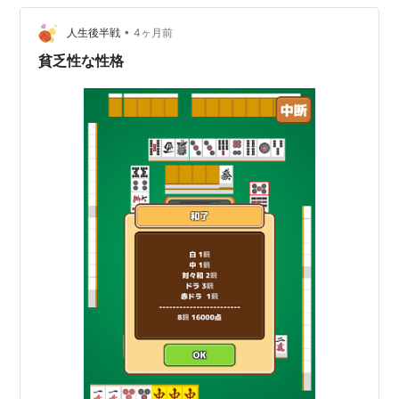
合わそうとしてる 自分がある 貧乏性なのね。。。😂 今
日のおやつ 神戸ぶっせ バニラ バニラ・…
•
人生後半戦
4ヶ月前
貧乏性な性格