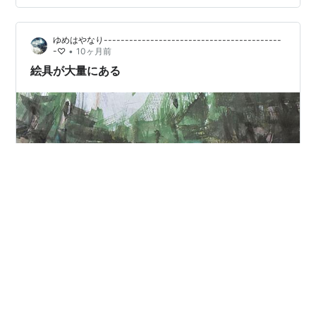
費を出すことがなくなり、 自分の収入は全額自分のもの
投資しまくり、 おかげで今では老後２０００万問題はク
ゆめはやなり------------------------------------------
リア★ 旦那は１０年経って社長業も順調で 今年は年収
•
-♡
10ヶ月前
1000万こえました。 まじか！？ 巷でいったら アラフォ
絵具が大量にある
ーで…