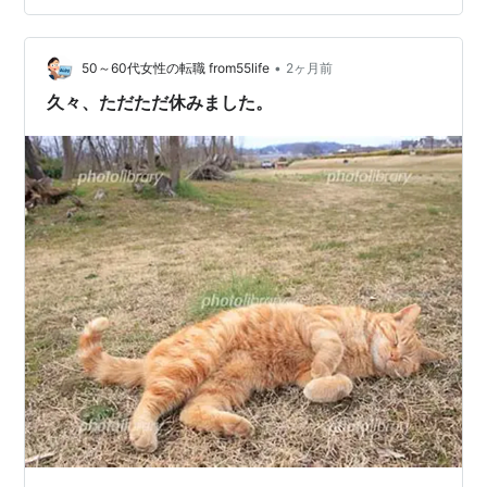
までの刺身包丁では切れません。（笑） （それまでも刺
身包丁ではボソボソに切れていました） で、ずっと迷っ
ていた電動パンカッター買いました…
•
50～60代女性の転職 from55life
2ヶ月前
久々、ただただ休みました。