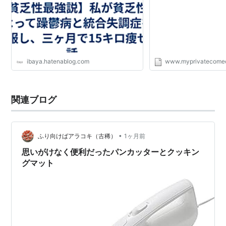
ibaya.hatenablog.com
www.myprivatecomed
関連ブログ
•
ふり向けばアラコキ（古稀）
1ヶ月前
思いがけなく便利だったパンカッターとクッキン
グマット