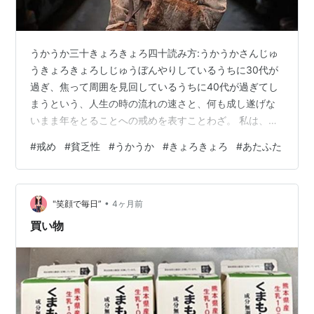
うかうか三十きょろきょろ四十読み方:うかうかさんじゅ
うきょろきょろしじゅうぼんやりしているうちに30代が
過ぎ、焦って周囲を見回しているうちに40代が過ぎてし
まうという、人生の時の流れの速さと、何も成し遂げな
いまま年をとることへの戒めを表すことわざ。 私は、こ
の典型かもしれません。”うかうか””きょろきょろ”に続い
#
戒め
#
貧乏性
#
うかうか
#
きょろきょろ
#
あたふた
て”あたふた”が続いたかな？ でも、例えば設備の仕事で
も小さなホテルを一人で回していた時は食事も落ち着い
て取れない感じでしたけど、その後、３回ほどあたった
•
ひたすら暇な事業所に比べると楽しいことしか思い出さ
"笑顔で毎日”
4ヶ月前
ないのが不思議です。 人は、暇が嫌いに作られているの
買い物
か、ただ私が、親譲りの貧乏性な…