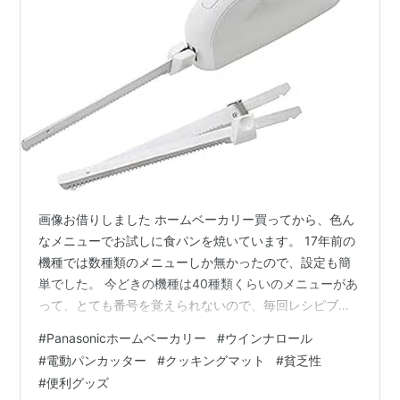
画像お借りしました ホームベーカリー買ってから、色ん
なメニューでお試しに食パンを焼いています。 17年前の
機種では数種類のメニューしか無かったので、設定も簡
単でした。 今どきの機種は40種類くらいのメニューがあ
って、とても番号を覚えられないので、毎回レシピブッ
ク見ています。 我が家の定番パンを見つけて、レシピと
#
Panasonicホームベーカリー
#
ウインナロール
番号覚えなくては・・・。 （いちいちレシピ見るの面
#
電動パンカッター
#
クッキングマット
#
貧乏性
倒） どれを作っても美味しいのですが、フワフワに焼き
#
便利グッズ
上がるパンもあって、パンがつぶれてしまってとても今