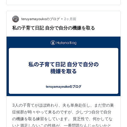
皿がもらえます。 菓子パンはあまり買わなくなったし、
食パンもホームベーカリーで焼く事が多くなりました。
今年こそは集めないぞ！と思っていたのに、シールを捨
•
teruyamayoukoのブログ
2ヶ月前
てられない。 結局、ヤマ○キと…
私の子育て日記 自分で自分の機嫌を取る
3人の子育てがほぼ終わり、夫も単身赴任し、まだ空の巣
症候群が時々やって来るのですが、少しづつ自分で自分
の機嫌を取る練習をしています。 貧乏性で、何かしてな
いと満足しないこの性格が、一番問題なんじゃないかと