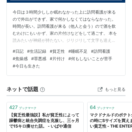
今日は３時間少ししか眠れなかった上に訪問看護が来る
ので外出ができず、家で何かしなくてはならなかった。
時間が長い。訪問看護が来る（他人と会う）ので酒を飲
むわけにもいかず、家の片付けなどをして過ごす。 本を
読みたいが神経が持たない。ジリジリして文字も追えな
い。横になって音楽を聴こうと思っても何かしなくては
#
日記
#
生活記録
#
貧乏性
#
睡眠不足
#
訪問看護
と気が焦る。 きっと、時間を無為に過ごすことに対して
#
焦燥感
#
罪悪感
#
片付け
#
何もしないことが苦手
罪悪感があるのだろう、何の成果も生まないことをセカ
#
今日も生きた
セカと熟して、１日を過ごした。 ランキングサイトに参
加しております。バナーをクリックしていただけると投
票されます。
ネットで話題
もっと見る
427
64
ブックマーク
ブックマーク
【貧乏性最強説】私が貧乏性によって
マクドナルドのポテト
躁鬱病と統合失調症を克服し、三ヶ月
の時にSサイズを買え
で15キロ痩せた話。 - いばや通信
い貧乏性 - THE ENTE
DIARIES