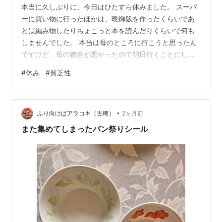
本当に久しぶりに、今日はひたすら休みました。 スーパ
ーに買い物に行ったほかは、晩御飯を作ったくらいであ
とは編み物したりちょこっと本を読んだりくらいで何も
しませんでした。 本当は母のところに行こうと思ったん
ですけど、母の都合が悪かったので明日行くことにしま
した。 で、明日も休みなんですけど、生命保険の方も家
#
休み
#
貧乏性
に来るので明日はちょっと用事が二つ……ということにな
ってしまいました。 結果、今日は「本当にこんな暇な日
でいいのだろうか？」というくらい時間があった。 こん
•
な暇な日こそトイレ掃除を頑張れよ！と自分に言いたい
ふり向けばアラコキ（古稀）
2ヶ月前
気持ちもあるんだけど、ごめん暇すぎるとやる気をなく
また集めてしまったパン祭りシール
す……(言い訳)。 ゆっくりしました。…