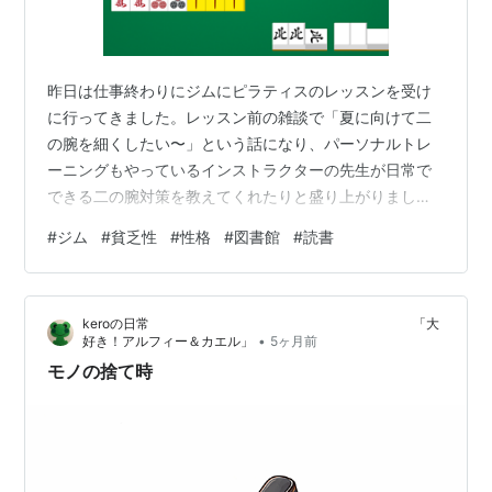
昨日は仕事終わりにジムにピラティスのレッスンを受け
に行ってきました。レッスン前の雑談で「夏に向けて二
の腕を細くしたい〜」という話になり、パーソナルトレ
ーニングもやっているインストラクターの先生が日常で
できる二の腕対策を教えてくれたりと盛り上がりまし
た。こんな感じで去年の7月に入会したジムですが、今も
#
ジム
#
貧乏性
#
性格
#
図書館
#
読書
楽しく通っています。最近はヨガやピラティスのスタジ
オレッスンだけですが、月に4回は行くので7000円ちょ
っとの月会費の元はとれているかな、と。他にも疲れた
keroの日常 「大
日はマッサージ機だけ使いに行ったり、歯のホワイトニ
•
好き！アルフィー＆カエル」
5ヶ月前
ングも月に１度くらいは行っています。ひとえにジムが
モノの捨て時
続いているのは私が「貧乏性」で「元を取らねば！…