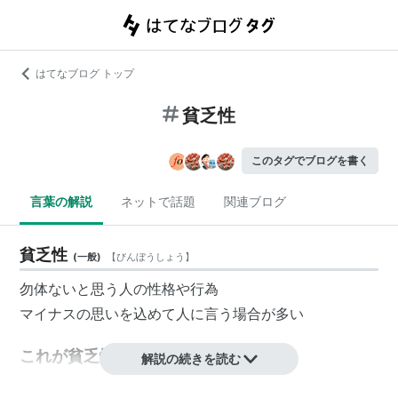
はてなブログ トップ
貧乏性
このタグでブログを書く
言葉の解説
ネットで話題
関連ブログ
貧乏性
(
一般
)
【
びんぼうしょう
】
勿体ないと思う人の性格や行為
マイナスの思いを込めて人に言う場合が多い
これが貧乏性だ
解説の続きを読む
ヨーグルトの蓋に付いた分もスプーンで逃さない、