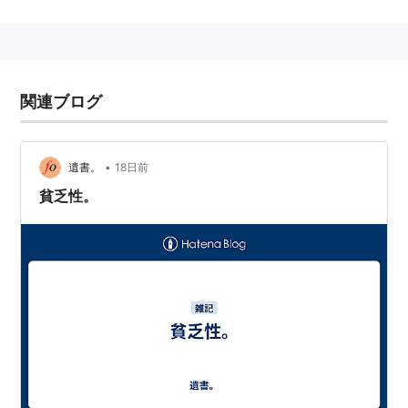
執拗にベロベロなめる！
winnyで集めたファイルを勿体なくて消せない(;´д⊂)
「だって、そのうち使うかもしれないじゃない」っ
て、「そのうち」は永久にやって来ないと思うよ。
関連ブログ
消しゴムを指が紙につくギリギリまで使う、使えな
くなったシャーシンでグラデーション描いてみる。
•
遺書。
18日前
貧乏性。