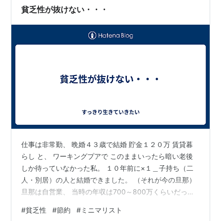
つけてもらいましたが、「通常１０年 ですよ」とのこと
貧乏性が抜けない・・・
でした。（呆れられた？) それ…
仕事は非常勤、 晩婚４３歳で結婚 貯金１２０万 賃貸暮
らし と、 ワーキングプアで このままいったら暗い老後
しか待っていなかった私。 １０年前に×１＿子持ち（二
人・別居）の人と結婚できました。 （それが今の旦那）
旦那は自営業、 当時の年収は700～800万くらいだった
か。 私の年収は300万位 別に裕福じゃなかった二人だっ
#
貧乏性
#
節約
#
ミニマリスト
たんですよねー。 でも、 二人馬力になって、 私は生活