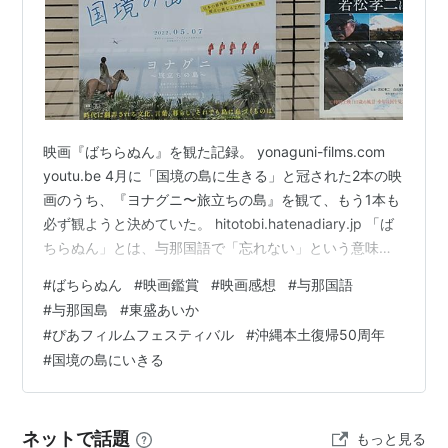
映画『ばちらぬん』を観た記録。 yonaguni-films.com
youtu.be 4月に「国境の島に生きる」と冠された2本の映
画のうち、『ヨナグニ〜旅立ちの島』を観て、もう1本も
必ず観ようと決めていた。 hitotobi.hatenadiary.jp 「ば
ちらぬん」とは、与那国語で「忘れない」という意味。
監督は与那国島出身の東盛あいかさん。 東盛さんと異な
#
ばちらぬん
#
映画鑑賞
#
映画感想
#
与那国語
るルーツを持つ私には、東盛さんと同じ強さで「与那国
#
与那国島
#
東盛あいか
語」を思うことはできないけれど、母語やルーツとなる
#
ぴあフィルムフェスティバル
#
沖縄本土復帰50周年
文化が自分を形成している感覚はとてもよくわかる。ノ
#
国境の島にいきる
スタルジーではない危機感。 人間が、地球のどこかの地
に固有の精神的つながりを作って生…
ネットで話題
もっと見る