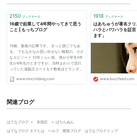
2150
1918
ブックマーク
ブックマーク
16歳で起業して4年間やってきて思う
はあちゅうが著名クリ
こと | もっちブログ
ハラとパワハラを証言
ます」
19歳、最後の記事です。 きっと誰にでもあ
る、 でもなかなか思い出せない種類の、小さ
なエピソード 10年くらい前、僕が小学生5年
生か6年生のときですが、当時まわりで流行
っていた遊戯王カードを十数枚ほどランダム
に寄せ集めて封をしたオリジナルパックを、
www.mocchiblog.com
www.buzzfeed.com
近所や学校の友だちに200円か300円で売っ
ていました。レアカー...
関連ブログ
はてなブログ
>
未指定
>
ばちらぬん
はてなブログ タグとは
ヘルプ
開発ブログ
はてなブログトップ