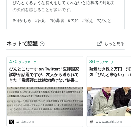
ぴんとくるような答えをしてくれないと応募者の対応力
の欠如を感じることが多いです。
#
何かしら
#
反応
#
応募者
#
欠如
#
訴え
#
ぴんと
ネットで話題
もっと見る
470
86
ブックマーク
ブックマーク
ぴんとこなーす on Twitter: "医師国家
熱気なき株２万円 消
試験が話題ですが、友人から送られて
気「ぴんと来ない」：
きた「看護師には絶対解けない秘書検
定2級の問題」と、その根拠見て欲し
い https://t.co/wQwri8uBea"
twitter.com
www.asahi.com