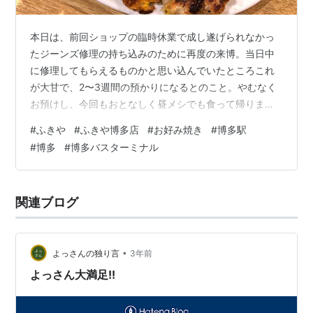
本日は、前回ショップの臨時休業で成し遂げられなかっ
たジーンズ修理の持ち込みのために再度の来博。当日中
に修理してもらえるものかと思い込んでいたところこれ
が大甘で、2〜3週間の預かりになるとのこと。やむなく
お預けし、今回もおとなしく昼メシでも食って帰りま
す。 本日は控えめだが、普段のお昼時は大混雑の人気ぶ
#
ふきや
#
ふきや博多店
#
お好み焼き
#
博多駅
り やってきましたのは、JR博多駅の隣にある博多バスタ
#
博多
#
博多バスターミナル
ーミナル。ここは先般の牧のうどんに続いて2度目の訪問
です。 今回はエレベーターに乗って8階の食堂街へ向か
います。フロアの一番端っこにあるのが今回のターゲッ
関連ブログ
ト、お好み焼きのお店・ふきやです。こちらは観光客に
も大人気で、平日の午後2時過ぎにもかかわ…
•
よっさんの独り言
3年前
よっさん大満足!!