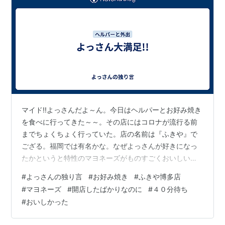
マイド!!よっさんだよ～ん。今日はヘルパーとお好み焼き
を食べに行ってきた～～。その店にはコロナが流行る前
までちょくちょく行っていた。店の名前は『ふきや』で
ござる。福岡では有名かな。なぜよっさんが好きになっ
たかというと特性のマヨネーズがものすごくおいしいの
だ。今日も開店１１時でよっさん達が着いたのが１１時
#
よっさんの独り言
#
お好み焼き
#
ふきや博多店
過ぎだったので、今なら待てずに入れると思っていた
#
マヨネーズ
#
開店したばかりなのに
#
４０分待ち
ら、店の前にはなんと長蛇の列が・・・。そこの店員さ
#
おいしかった
ん１人が店の前に出て並んでいる人たちの注文をとって
いた。よっさんはチーズ卵のお好み焼きを注文した。そ