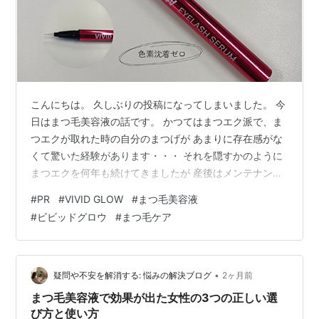
こんにちは。 久しぶりの投稿になってしまいました。 今
日はまつ毛美容液の話です。 かつてはまつエク派で、ま
つエクが取れた時の自分のまつげが あまりに存在感がな
くて驚いた経験があります・・・ それを隠すかのように
まつエクを何年も続けてきましたが 産後はメンテナンス
に頻繫に行けなくなったこともあって まつげパーマに切
#
PR
#
VIVID GLOW
#
まつ毛美容液
り替えたのでした。 そうなってくると大事なのは 自分の
#
ビビッドグロウ
#
まつ毛ケア
まつ毛をいかに丈夫に、長く育てるかですよね。 マスカ
ラのような形のブラシタイプ、細い筆のタイプ、色々な
まつ毛美容液が出ていますが今回紹介したいのは、
VIVID GLOW アイラッシュセラムです！ 0.1mmの極細ブ
•
疑問や不安を解消する: 悩みの解決ブログ
2ヶ月前
ラシでアイライナ…
まつ毛美容液で効果が出た女性の3つの正しい選
び方と使い方