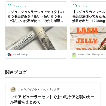
21
20
ブックマーク
ブックマーク
マジョマジョ＆ラッシュアディクトの
【マジョリカマジョル
まつ毛美容液を「細い・短いまつ毛」
毛美容液使ってみたら
で悩んでいた私が使ってみたら感動し
効果が出た - 123blog
た件 - ソレドコ
soredoko.jp
www.hifumiblog.com
関連ブログ
•
ツムギメイのおすすめ
1ヶ月前
ウモア ビューラーセットでまつ毛ケアと朝のカー
ル準備をまとめて