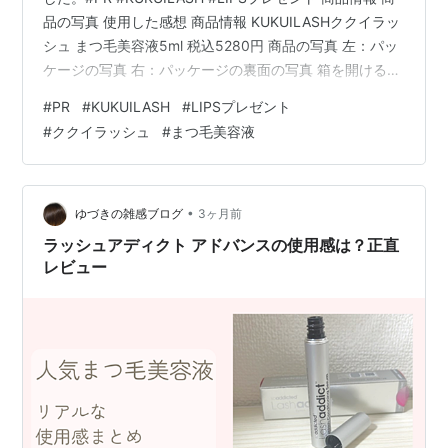
品の写真 使用した感想 商品情報 KUKUILASHククイラッ
シュ まつ毛美容液5ml 税込5280円 商品の写真 左：パッ
ケージの写真 右：パッケージの裏面の写真 箱を開けると
右の写真に写っている状態で入っていました。 使用した
#
PR
#
KUKUILASH
#
LIPSプレゼント
感想 朝晩の洗顔後に使用しています。香りは気にならな
#
ククイラッシュ
#
まつ毛美容液
かったです。まつ毛に塗布するチップのサイズは小さめ
です。まつ毛全体に塗布しやすいなと思いました。使い
心地がいいなと思いました♪ LIPSさま、KUKUILASHさま
ありがとうございます！…
•
ゆづきの雑感ブログ
3ヶ月前
ラッシュアディクト アドバンスの使用感は？正直
レビュー