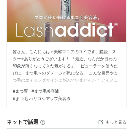
皆さん、こんにちは✨美容マニアのユイです。購読、ス
ター⭐ありがとうございます！ 「最近、なんだか目元の
印象が薄くなってきた気がする」 「ビューラーを使うた
びに、まつ毛へのダメージが気になる」 こんな目元やま
つ毛のエイジングサインに悩んでいませんか？ アイメイ
クを頑張るほどまつ毛に負担がかかり、悪循環に陥って
#
まつ育
#
まつ毛美容液
しまうこともありますよね。 結論からお伝えすると、大
#
まつ毛 ハリコシアップ美容液
人のデリケートな目元を優しく労わりながら、ハリ・コ
シのある豊かなまつ毛を目指すなら、「国内ブランド」
の信頼できるまつ毛美容液を取り入れるのが一番の近道
ネットで話題
もっと見る
です。 今回は、成分へのこだわりと使いやすさを両立し
た、予算や目的に合わせて選べる実力派の…