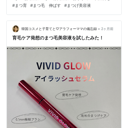
ジョに戻りました。 マジョマジョ ジェリードロップ☆
#
まつ育
#
まつ毛 伸ばす
#
まつげ美容液
コスパが良くて使いやすい。使いやすさはやっぱりカロ
ミーが一番だけど・・・今はこれで十分♪ マジョリカ マ
ジョルカ まつげ美容液 ラッシュジェリードロップ EX プ
レミア…
•
韓国コスメと子育てと♡アラフォーママの備忘録
2ヶ月前
育毛ケア発想のまつ毛美容液を試したみた！