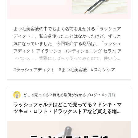
まつ毛美容液の中でもよく名前を見かける「ラッシュア
ディクト」。私自身使ったことはなかったけど、ずっと
気になっていました。今回紹介する商品は、「ラッシュ
アディクト アイラッシュ コンディショニング セラム ア
ドバンス」。実際にしばらく使ってみたので、使い心地
やリアルな印象をまとめてみました。よかったら最後ま
#
ラッシュアディクト
#
まつ毛美容液
#
スキンケア
で読んでみて下さいね。 ■ 商品情報 ■ 特徴まとめ ■ 実
際使ってみた テクスチャー・香り 塗りやすさ 使用感・
続けやすさ 使い続けた印象 ■ メリット・デメリット ■
•
こんな人におすすめ ■ おすすめしにくい人 ■ まとめ ■
どこで売ってる？買える場所が分かるブログ
4ヶ月前
商品情報 ・商品名：ラッシュアディクト アイラッシュ
ラッシュフォルテはどこで売ってる？ドンキ・マ
コンディ…
ツキヨ・ロフト・ドラックストアなど買える場所
を調査！