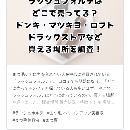
まつ毛ケアに力を入れたい人を中心に注目されている
「ラッシュフォルテ」。 口コミでも話題になり、「どこ
に売ってるの？」と探している人も多いはず。 そこで、
ラッシュフォルテはどこに売っているのか、買える場所
を調べました。 販売場所 販売状況・特徴 ドンキ 店舗に
よる△在庫不安定 ロフト 販売あり美容コーナー中心 ド
#
ラッシュホルテ
#
まつ毛 ハリコシアップ美容液
ラッグストア ほぼ販売なし 通販Amazon楽天など 販売あ
#
まつ毛美容液
#
まつ育
り在庫が安定すぐ購入できる ※販売状況は地域や時期に
よって異なります。※店舗によっては在庫がない場合もあ