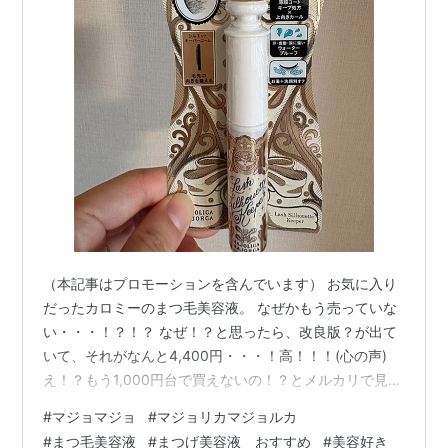
（本記事はプロモーションを含んでいます） お気に入り
だったカロミーのまつ毛美容液。 なぜかもう売っていな
い・・・！？！？ なぜ！？と思ったら、改良版？が出て
いて、それがなんと4,400円・・・！高！！！(心の声)
え！？もう1,000円台で買えないの！？とメルカリで見て
みたけど、転売ヤーが活躍中・・・(-_-;)というわけで、
#
マジョマジョ
#
マジョリカマジョルカ
新しいまつ毛美容液を購入。過去に使っていたマジョマ
#
まつ毛美容液
#
まつげ美容液 おすすめ
#
美容好き