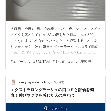
火曜日、今日も1日お疲れ様でした！ 夜、クレンジングで
メイクを落としてすっぴんの鏡を見た時…「あれ？私、
こんなにまつ毛少なかったっけ？」と絶望すること、あ
りませんか？（泣） 毎日のビューラーやマスカラで酷使
され、気づけばスカスカになってしまった私のまつ毛。
そんな自まつ毛をどうにかしたくて、美容室などでも激
#
エグータム
#
EGUTAM
#
まつ育
#
まつ毛美容液
推しされている「EGUTAM（エグータム）」をガチで使
い続けてみました！ 伸びた？増えた？とにかく「濃くな
る」！ 使い方は、夜のスキンケアの最後に、アイライナ
•
ーを引くみたいにまつ毛の根元にサッと1塗りするだけ。
everyday-select’s blog
6ヶ月前
しばらく使い続けてみて一番驚いたのが、「自まつ毛の
エクストラロングラッシュの口コミと評価を調
存在感」です。 長さが伸びたの…
査！伸びやツヤを感じた人の声とは