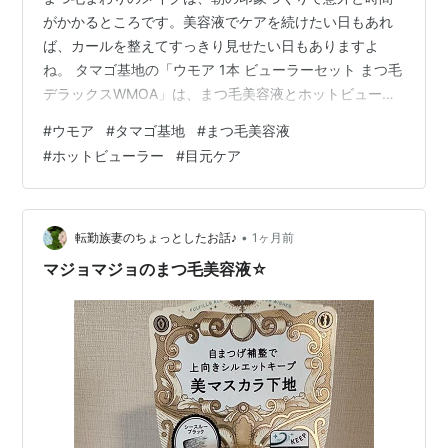
がかかるところです。美容液でケアを続けたい日もあれ
ば、カールを整えてすっきり見せたい日もありますよ
ね。 タマゴ基地の「ウモア 1本 ビューラーセット まつ毛
デラックスWMOA」は、まつ毛美容液とホットビューラ
ーを組み合わせたセットです。楽天の商品情報では、シ
#
ウモア
#
タマゴ基地
#
まつ毛美容液
リーズ名はwmoa、ブランド名はタマゴ基地、原産国は日
#
ホットビューラー
#
目元ケア
本と確認できました。 特徴と魅力 このセットの特徴は、
まつ毛美容液とホットビューラーをまとめて用意できる
ところです。美容液だけ、ビューラーだけを別々に探す
より、まつ毛まわりのケアとメイク前の準備を一緒に考
•
転勤族妻のちょっとしたお話♪
1ヶ月前
えやすいのが助かります。 商品説明…
マジョマジョのまつ毛美容液☆