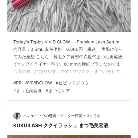
Today's Topics VIVID GLOW — Premium Lash Serum
内容量：0.5mL 参考価格：6.600円（税込） 実際に使っ
てみた感想 こちら、育毛ケア発想の次世代まつ毛美容液
です♪ アイライナー型で、0.1mmの極細ブラシなのでま
つ毛の根元に塗りやすいです♪ マツエク・まつパをしてる
方でも使える、オイルフリー設計なのも有難い♪ 色素沈着
#
PR
#
VIVIDGLOW
#
ビビッドグロウ
成分を含まない低刺激設計なので、敏感な方でも安心し
#
まつ毛美容液
#
まつ毛ケア
て使えます♪ 1ヶ月間朝晩、洗顔後（スキンケアの一番最
初）に塗り続けてみましたが 商品説明にも書いたよう
に、塗りやすいですし 個人的にはしみたりもなかった
し、色素沈着も全く感じま…
•
ベンケイソウの懸賞・モニター日記
3ヶ月前
KUKUILASH ククイラッシュ まつ毛美容液