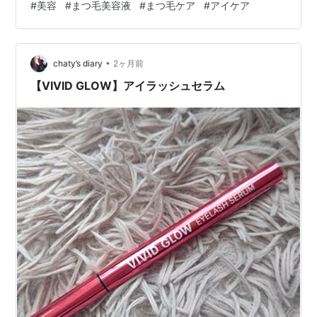
#
美容
#
まつ毛美容液
#
まつ毛ケア
#
アイケア
出すためには、正しい選び方と使い方が大事なんです。
この記事でわかることは、まつ毛美容液の効果がわかる
まつ毛美容液の選び方がわかる まつ毛美容液の使い方が
•
わかる まつ毛美容液の注意点がわかる です。難しいこと
chaty’s diary
2ヶ月前
は何もないので、ぜひ最後まで読んでみてください。 ま
【VIVID GLOW】アイラッシュセラム
つ毛で悩むのは、あなただけじゃありま…