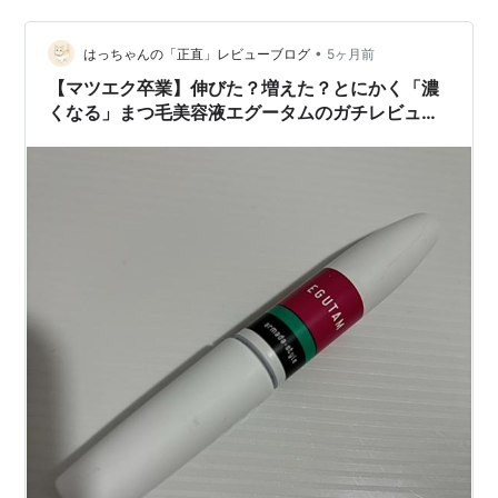
ります。 ラッシュフォルテは、ドンキやロフトなどの実
店舗でも販売されていることがあります。 ただし、店舗
•
はっちゃんの「正直」レビューブログ
5ヶ月前
ごとに取り扱い状況が…
【マツエク卒業】伸びた？増えた？とにかく「濃
くなる」まつ毛美容液エグータムのガチレビュ
ー。