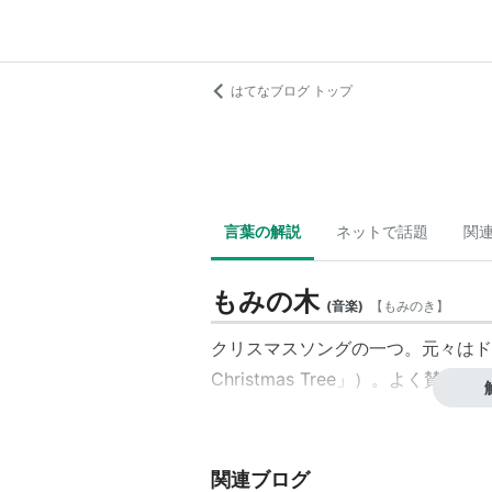
はてなブログ トップ
言葉の解説
ネットで話題
関
もみの木
(
音楽
)
【
もみのき
】
クリスマスソングの一つ。元々はドイツ
Christmas Tree」）。よく
関連ブログ