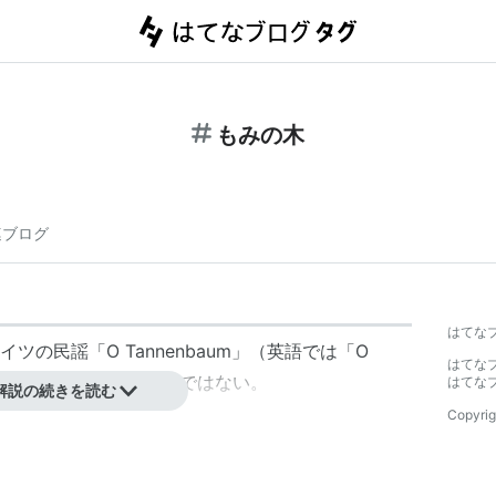
もみの木
連ブログ
はてな
の民謡「O Tannenbaum」（英語では「O
はてな
賛美歌と間違われるが、賛美歌ではない。
はてな
解説の続きを読む
Copyrig