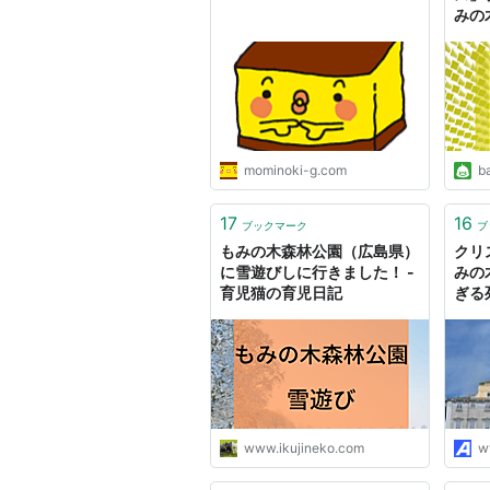
みの
シャ
mominoki-g.com
ba
17
16
ブックマーク
ブ
もみの木森林公園（広島県）
クリ
に雪遊びしに行きました！ -
みの
育児猫の育児日記
ぎる
www.ikujineko.com
w