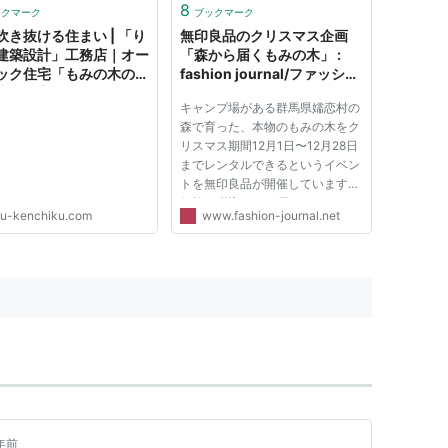
8
ックマーク
ブックマーク
吹き抜ける住まい | 「り
無印良品のクリスマス企画
建築設計」工務店｜オー
「森から届くもみの木」 :
ック住宅「もみの木の
fashion journal/ファッショ
注文住宅・リフォームな
ンジャーナル
キャンプ場がある群馬県嬬恋村の
 ページ 5433
森で育った、本物のもみの木をク
リスマス期間12月1日〜12月28日
までレンタルできるというイベン
トを無印良品が開催しています。
価格は税込10000円です。 もみ
yu-kenchiku.com
www.fashion-journal.net
の木はレンタルなのでもちろん返
却することとなります。家まで取
りに来てくれて、そのもみの木は
嬬恋村のキャンプ場へ再び植え
ら...
年前