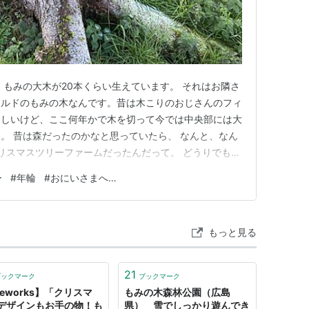
、もみの大木が20本くらい生えています。 それはお隣さ
ールドのもみの木なんです。昔は木こりのおじさんのフィ
らしいけど、ここ何年かで木を切って今では中央部には大
。 昔は森だったのかなと思っていたら、 なんと、なん
クリスマスツリーファームだったんだって。 どうりでもみ
らずに残ったクリスマスツリーが伸びに伸びて大きな木
ー
#
年輪
#
おにいさまへ…
0〜50年くらいかしら。 綺麗な年輪の切り株があったの
、3、4、…
もっと見る
21
ブックマーク
ブックマーク
reworks】「クリスマ
もみの木森林公園（広島
デザインもお手の物！も
県） 雪でしっかり遊んでき