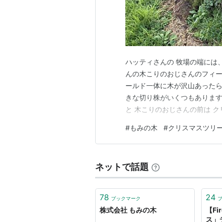
ハッティさんの 牧場の端には
んの木こりのおじさんのフィ
ールド一体に木が沢山あった
きな切り株がいくつもあります
と 木こりのおじさんの前は 
の木がいっぱいある訳だ。 切
#
もみの木
#
クリスマスツリ
になったらしいです。 樹齢4
で年輪を数えてみよう。 1、2
ネットで話題
78
24
ブックマーク
株式会社 もみの木
【Fi
ス」