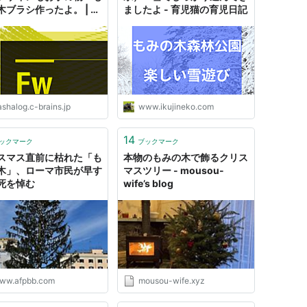
木ブラシ作ったよ。 | バ
ましたよ - 育児猫の育児日記
ログ。
shalog.c-brains.jp
www.ikujineko.com
14
ックマーク
ブックマーク
スマス直前に枯れた「も
本物のもみの木で飾るクリス
木」、ローマ市民が早す
マスツリー - mousou-
死を悼む
wife’s blog
ww.afpbb.com
mousou-wife.xyz