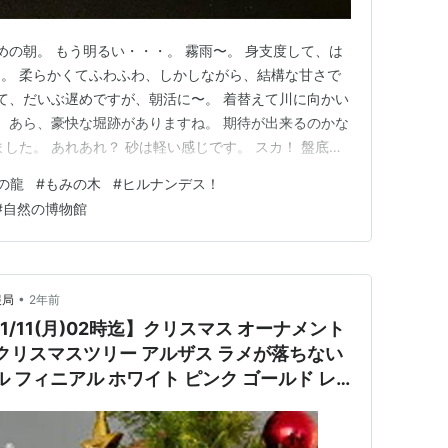
めの朝。 もう明るい・・・。 霧雨〜。 身支度して、は
。 柔らかくてふわふわ、しかしながら、結構な甘さで
さて、だいぶ遅めですが、朝活に〜。 着替えて川に向かい
。 あら、豪快な堀跡がありますね。 期待が出来るのかな
した。 あれあれ？ 砂は軽い感じです。 スカ！ 盤底の
た。 微細な砂金がやっと出ました。 ダメだなぁ〜。 先
の龍
#
もみの木
#
ヒルナンデス！
込んだものだなあと感心しました。 こんなに早く朝活
#
自然の博物館
なあ…
•
報局
2年前
/11(月)02時迄】クリスマス オーナメント
 クリスマスツリー アルザス ラメが落ちない
ル フィニアル ホワイト ピンク ゴールド レ
ニ クリスマスオーナメント クリスマス 飾り