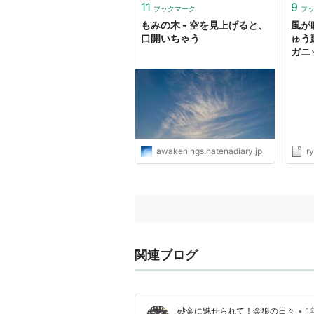
11
9
ブックマーク
ブ
もみの木 - 空を見上げると、
風が
口開いちゃう
ゅう
ガニ
家」
ら |
awakenings.hatenadiary.jp
r
関連ブログ
•
砂金に魅せられて！金狼の日々
1