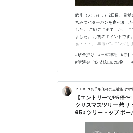
武州（ぶしゅう）2日目、目覚
ちみつバターパンを食べました
した。 ご馳走さまでした。 
ました。 お初のポイントです
ぁ・・・。 早速パンニングしま
砂礫を掬ってパンニングしまし
#
砂金掘り
#
三峯神社
#
赤目
行者の方は、よくこんなに掘り
#
講演会「秩父鉱山の鉱物」
が終わったので、どうしようか
Ｒｉｎ ’ｓお手頃価格の生活雑貨情
【エントリーでP5倍〜11
クリスマスツリー 飾り
65p ツリートップ ボー
ッド 北欧 おしゃれ ミ
柊