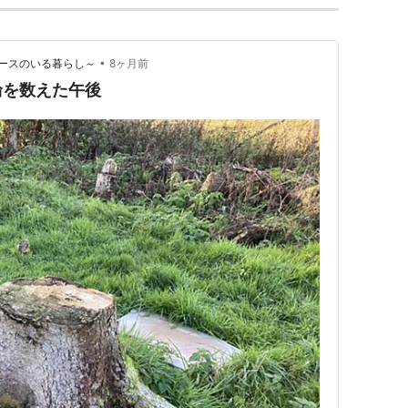
•
ースのいる暮らし～
8ヶ月前
輪を数えた午後