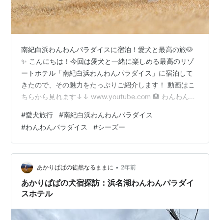
南紀白浜わんわんパラダイスに宿泊！愛犬と最高の旅🐶
✨ こんにちは！今回は愛犬と一緒に楽しめる最高のリゾ
ートホテル「南紀白浜わんわんパラダイス」に宿泊して
きたので、その魅力をたっぷりご紹介します！ 動画はこ
ちらから見れます↓↓ www.youtube.com 🏨 わんわんパ
ラダイスとは？ 南紀白浜わんわんパラダイスは、2024年
#
愛犬旅行
#
南紀白浜わんわんパラダイス
8月に新規オープンした愛犬同伴OKのリゾートホテルで
#
わんわんパラダイス
#
シーズー
す。広々とした敷地にドッグランや快適な宿泊施設が整
っていて、愛犬と一緒にゆったり過ごせるのが魅力✨ 📍
南紀白浜わんわんパラダイス住所：〒649-2106 和歌山
県西牟婁郡上富田町南紀の台１−１公式サイト：https:/…
•
あかりぱぱの徒然なるままに
2年前
あかりぱぱの犬宿探訪：浜名湖わんわんパラダイ
スホテル