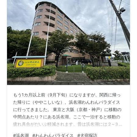
もう1カ月以上前（9月下旬）になりますが、関西に帰っ
た帰りに（ややこしいな）、浜名湖わんわんパラダイス
に行ってきました。 東京と大阪（京都・神戸）に移動の
中間点あたり？にある浜名湖。ここで一泊すると移動の
疲れ具合がだいぶ軽減されます。昔は浜名湖には２~３件
ぐらいしかなかった犬宿（有名どころはアクアペンショ
#
浜名湖
#
わんわんパラダイス
#
犬宿探訪