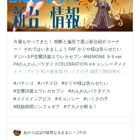
今週もやってきた！ 独断と偏見で選ぶ新台紹介コーナ
ー！ それではいきましょう PAF.かぐや様は告らせたい
デジハネP交響詩篇エウレカセブン ANEMONE ９９ver.
PAわんわんパラダイスCELEBRATION eキョンシー Pメイ
ドインアビス 虹の黄金域 Pいくさの子 織田三朗信長伝 L
戦姫絶唱シンフォギア 正義の歌 Lアカメが斬る！２ まと
#
パチンコ
#
パチスロ
#
かぐや様は告らせたい
め PAF.かぐや様は告らせたい まずはかぐや様 スマスロ
#
交響詩篇エウレカセブン
#
わんわんパラダイス
が話題ですが、パチンコの甘デジも出ます スペック 大当
#
メイドインアビス
#
キョンシー
#
いくさの子
たり確率：１/９９.９ → １/２５.３ RUSH突入率：約４
#
戦姫絶唱シンフォギア
#
アカメが斬る！
３％ RUSH継続率：約８０％ 振り分け 特図１ ９R確変
(ST２０回 +…
•
あかりぱぱの徒然なるままに
2年前