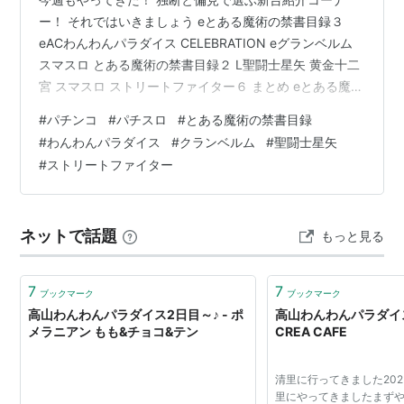
ー！ それではいきましょう eとある魔術の禁書目録３
eACわんわんパラダイス CELEBRATION eグランベルム
スマスロ とある魔術の禁書目録２ L聖闘士星矢 黄金十二
宮 スマスロ ストリートファイター６ まとめ eとある魔術
の禁書目録３ 禁書！ ティザーPVとスペックが出まし
#
パチンコ
#
パチスロ
#
とある魔術の禁書目録
た！ スペック 大当たり確率：１/３４８ RUSH中確率
#
わんわんパラダイス
#
クランベルム
#
聖闘士星矢
(１〜３０回転まで)：約１/９９ RUSH中確率(３１〜１３
#
ストリートファイター
０回転まで)：約１/１２８ RUSH中確率(１３１回転目)：
約１/４ RUSH突入率：約５０％ RUSH継続率：約７５％
振り分け 特図１ １０R(…
ネットで話題
もっと見る
7
7
ブックマーク
ブックマーク
高山わんわんパラダイス2日目～♪ - ポ
高山わんわんパラダイス
メラニアン もも&チョコ&テン
CREA CAFE
清里に行ってきました202
里にやってきましたまずや