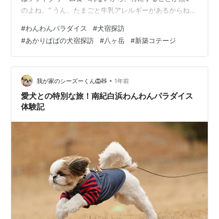
のよね。” うん、たまごと牛乳アレルギーがあるからね。
あんまり食べたらダメなんだよ。 そんな、特に目新しい
#
わんわんパラダイス
#
犬宿探訪
ことはない八ヶ岳、だけど、心が落ち着くので行きたく
#
あかりぱぱの犬宿探訪
#
八ヶ岳
#
新築コテージ
なる八ヶ岳。 そんな八ヶ岳で、いつものお宿に行ってき
ました。 あかりぱぱの犬宿探訪：八ヶ岳わんわんパラダ
イスコテージ（新築コテージ） 施設名：八ヶ岳わんわん
パラダイス コテージ 所在地： 〒408-0031 山梨県北杜
•
我が家のシーズーくん🦁🧸
1年前
市長坂町小荒間17…
愛犬との特別な旅！南紀白浜わんわんパラダイス
体験記