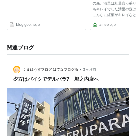
の森、清里は紅葉真っ盛
もキレイでした清里の森
こんなに紅葉がキレイな
らなかったねぇまぶしい
blog.goo.ne.jp
ameblo.jp
を清里の森にあるワンちゃ
ン 清里の森食堂 〜D...
関連ブログ
•
くまはうすブログ はてなブログ版
3ヶ月前
夕方はバイクでデルパラ7 堀之内店へ