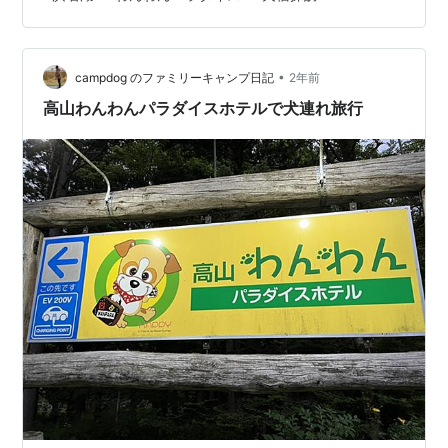
ンクッチェッタとペロはまなこ）ですが、最近は浜名湖
周辺の犬宿が増えてきました。今回のわんわんパラダイ
スも昔は無かったですからね～。 ・・・ということで、
•
八ヶ岳や蓼科のわんパラは昔からよく使っていました
campdog のファミリーキャンプ日記
2年前
が、浜名湖のわんパラに初めて行ってきました。 あかり
高山わんわんパラダイスホテルで犬連れ旅行
ぱぱの犬宿探訪：浜名湖わんわんパラダイスホ…