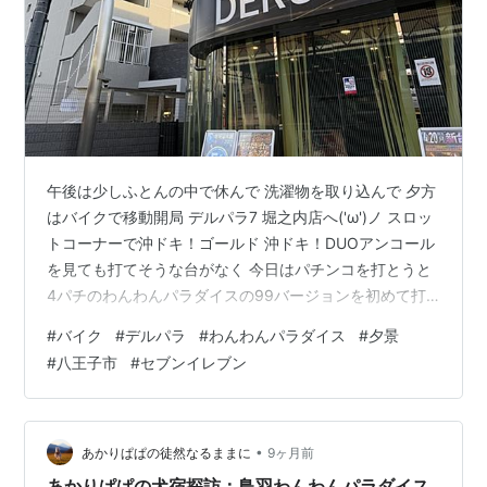
午後は少しふとんの中で休んで 洗濯物を取り込んで 夕方
はバイクで移動開局 デルパラ7 堀之内店へ('ω')ノ スロッ
トコーナーで沖ドキ！ゴールド 沖ドキ！DUOアンコール
を見ても打てそうな台がなく 今日はパチンコを打とうと
4パチのわんわんパラダイスの99バージョンを初めて打
ってみました(*^-^*) まずまず出て 換金をして 撤収へ～
#
バイク
#
デルパラ
#
わんわんパラダイス
#
夕景
～～ 帰りは別所公園から西側 八王子の夕景を見て 夕食
#
八王子市
#
セブンイレブン
はみもがいなかった唐木田のセブンイレブンで調達をし
て 帰りました☆彡
•
あかりぱぱの徒然なるままに
9ヶ月前
あかりぱぱの犬宿探訪：鳥羽わんわんパラダイス