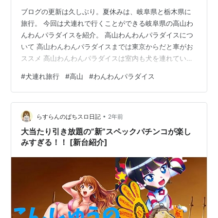
ブログの更新は久しぶり。夏休みは、岐阜県と栃木県に
旅行。 今回は犬連れで行くことができる岐阜県の高山わ
んわんパラダイスを紹介。 高山わんわんパラダイスにつ
いて 高山わんわんパラダイスまでは東京からだと車がお
ススメ 高山わんわんパラダイスは室内も犬を連れていけ
る ドッグランは大型犬用、小型犬用、屋内にも 高山わん
#
犬連れ旅行
#
高山
#
わんわんパラダイス
わんパラダイスの良かった点 お風呂は全室貸し切り風呂
を利用 食事も犬連れで楽しむことができる 高山わんわん
パラダイスの気になった点 宿として気になる点はこれと
•
いってなし！ 高山市内まで遠い（アクセスがよくない）
らすらんのぱちスロ日記
2年前
楽しかったおススメの観光スポット ガッタンゴー（犬連
大当たり引き放題の”新”スペックパチンコが楽し
れは一部コースのみ） 高…
みすぎる！！ [新台紹介]