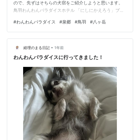
ので、先ずはそちらの犬宿をご紹介しようと思います。
鳥羽わんわんパラダイスホテル 「にしにかえろう」プロ
ジェクトの関係もあって、関西に帰る道すがら（時間の
#
わんわんパラダイス
#
泉郷
#
鳥羽
#
八ヶ岳
関係で）鳥羽わんわんパラダイスに宿泊しました。 施設
名：鳥羽わんわんパラダイスホテル 住所：〒517-0015
三重県鳥羽市小浜町２７２ www.izumigo.co.jp 最近、少
•
しオシャレ？になってきた八ヶ岳とは異なり、ベタベタ
経理のまる日記
1年前
に「わんパラ」であるこを主張するエントランス。 エン
わんわんパラダイスに行ってきました！
トランス…