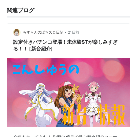
関連ブログ
•
らすらんのぱちスロ日記
21日前
設定付きパチンコ登場！未体験STが楽しみすぎ
る！！ [新台紹介]
今週もやってきた！ 独断と偏見で選ぶ新台紹介コーナ