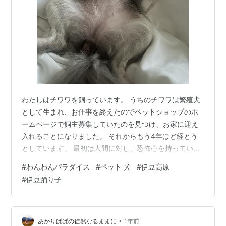
わたしはチワワを飼っています。 うちのチワワは繁殖犬
として生まれ、お仕事を終えたのでペットショップのホ
ームページで飼主募集していたのを見つけ、お家に迎え
入れることになりました。 それからもう4年ほど経とう
としています。 最初は人間に対し、恐怖心を持っていた
ようで、ゲージから出てこようとせず、いつもゲージか
#
わんわんパラダイス
#
ペット 犬
#
伊豆高原
ら人間たちの顔色を窺っているように見えました。 それ
#
伊豆踊り子
から時がたち、私たちとの共同生活の末、だんだん心を
許すようになり、今ではお尻を人間の顔に擦り寄せた
り、ひっくり返って寝たり、キュンキュンと遊んでアピ
ールをしたり、、、、家族の中心人物になりました。 こ
•
あかりぱぱの徒然なるままに
1年前