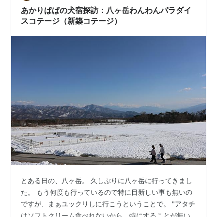
のこがいない生活は想像できない😌 ひっくり…
あかりぱぱの犬宿探訪：八ヶ岳わんわんパラダイ
スコテージ（新築コテージ）
とある日の、八ヶ岳。 久しぶりに八ヶ岳に行ってきまし
た。 もう何度も行っているので特に目新しい事も無いの
ですが、まぁユックリしに行こうということで。 "アタチ
はソフトクリーム食べれないから、特にすることが無い