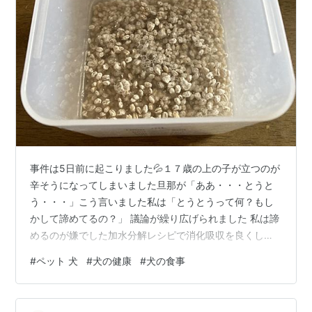
事件は5日前に起こりました💦１７歳の上の子が立つのが
辛そうになってしまいました旦那が「ああ・・・とうと
う・・・」こう言いました私は「とうとうって何？もし
かして諦めてるの？」 議論が繰り広げられました 私は諦
めるのが嫌でした加水分解レシピで消化吸収を良くして
たんぱく質を保持していた上の子ですが何が彼の体の中
#
ペット 犬
#
犬の健康
#
犬の食事
で起きているのだろう？考えました・・・私なりに、彼
の体の中で何が起きているのか、仮説を立ててみまし
た。 1. 消化吸収能力の低下少し前から、加水分解でサポ