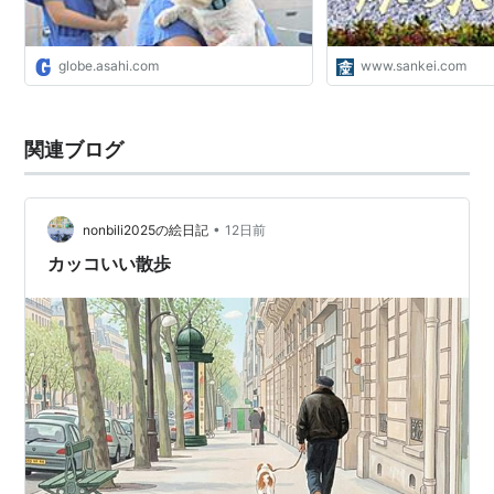
globe.asahi.com
www.sankei.com
関連ブログ
•
nonbili2025の絵日記
12日前
カッコいい散歩