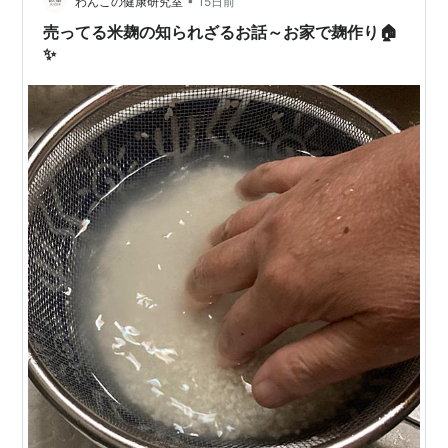
•
わんこの健康研究室
15日前
売ってる米麹の知られざるお話～お家で麹作り🏠
✨