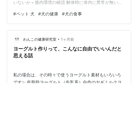
いないか＝腸内環境の確認 解体時に体内に異常が無いか
イノシシは定期的に血液検査まで実施 合格した肉だけが
#
ペット 犬
#
犬の健康
#
犬の食事
2次加工所へ行きます。でも2次加工所には内臓や背骨は
基本入りません。病気や菌のリスクが高いからです。 星
付きレストランに出るジビエは、この手間をかけてやっ
•
と食卓に届きます。 私は日本最大級のジビエ市場さんか
わんこの健康研究室
1ヶ月前
ら仕入れています。星付きレストランと同じ品質基準で
ヨーグルト作りって、こんなに自由でいいんだと
選ばれた個体。その“通常は流通…
思える話
私の場合は、その時々で使うヨーグルト素材もいろいろ