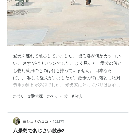
愛犬を連れて散歩していました。 後ろ姿が何かカッコい
い。 さすがパリジャンでした。 よく見ると、愛犬の落と
し物対策用のものは何も持っていません。 日本なら
ば、、 私しも愛犬がいましたが、散歩の時は落とし物対
策用の道具が必須でした。 愛犬家にとってパリは居心地
の良い場所です。 カッコいい理由の1つでしょう。 姉妹
#
パリ
#
愛犬家
#
ペット 犬
#
散歩
ブログです😊 japone2024.muragon.com 関連記事です
😊 nonbili2025.hatenablog.com
nonbili2025.hatenablog.com
•
nonbili2025.hatenablog.com
白シュナのココ
12日前
nonbili2025.hatenablog.co…
八景島であじさい散歩2