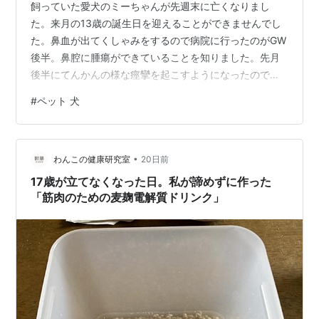
飼っていた愛犬のミーちゃんが先週末に亡くなりまし
た。来月の13歳の誕生日を迎えることができませんでし
た。鼻血が出てくしゃみをするので病院に行ったのがGW
後半。鼻腔に腫瘍ができていることを知りました。先月
後半にてんかんの様な痙攣を起こすようになったので、
癌が脳にまで転移したことを覚悟しました。病気とわか
#
ペット 犬
ってからの進行が人に比べて非常に早く、あっという間
にお別れとなりました。とても賢い子でずいぶんと心が
癒されました。ありがとう。 あの子がいないと散歩にも
•
行かなくなってしまいました。何もする気力がないとい
わんこの健康研究室
20日前
うか。 昨日今日とカメラを持って一人で歩いてみました
17歳が立てなくなった日。私が諦めずに作った
が、特になにもありませんでした。 先月、花が…
「筋肉のための麦麹電解質ドリンク」