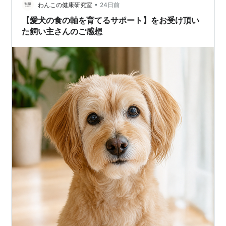
•
ートしていたはずのタンパク質や栄養素の消化吸収率
わんこの健康研究室
24日前
（消化酵素活性）が、加齢とともに落ち始めていたのか
【愛犬の食の軸を育てるサポート】をお受け頂い
もしれない。 2. 電解質バランスの乱れと…
た飼い主さんのご感想