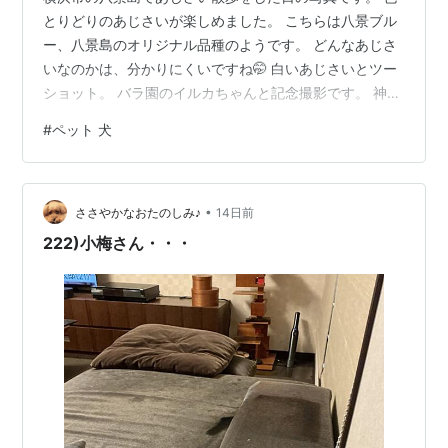
とりどりのあじさいが楽しめました。 こちらは八景ブル
ー、八景島のオリジナル品種のようです。 どんなあじさ
いなのかは、分かりにくいですね🤭 白いあじさいとツー
ショット。 バラ園のイルカちゃんと記念撮影です。 神奈
川県内最大級とのことで、とても楽しめました。 ここか
#
ペット 犬
らは、色や形が素敵で撮ったあじさいたちです。 来年も
またココちゃんを連れて行きたいです。 また見てくださ
いね。
•
ささやかなおたのしみ♪
14日前
222)小梅さん・・・