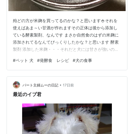
殆どの方が米麹を買ってるのかな？と思います🍚それを
使えばあま～い甘酒が作れますその正体は後から添加し
ている酵素製剤、なんです まさか自然食のはずの米麹に
添加されてるなんてびっくりしたかな？と思います 酵素
製剤 添加した米麹・・・それだと犬には甘さが強いので
す🐶💦私は今回酢を作る蔵元さんの種麹菌を使いました
#
ペット 犬
#
発酵食 レシピ
#
犬の食事
🌾種麹菌によってそのあま～いを解消する事が出来ます
☺️ また、穀物を変えて麹にする事で甘くない発酵が可能
ですだって味噌、醤油は甘くないですよね？😉 種麹は蔵
•
ごとに特徴が違うのです実は皆さんが購入する種麹と蔵
パート主婦ムーの日記
17日前
の種麹は全く色も形状も違う物なんです蔵ごとの米麹を
最近のイブ君
選ぶのも楽しいです🎶 麹作りはレシピで…