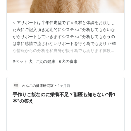
ケアサポートは半年伴走型です☺️食材と体調をお渡しし
た表にご記入頂き定期的にシステムに分析してもらいな
がらサポートしていきますシステムに分析してもらうの
は常に感情で流されないサポートを行う為でもあり 正確
な情報からの分析を私自身が扱う為でもあります体験頂
きましたお客様より、感想を頂き掲載許可を頂きました
#
ペット 犬
#
犬の健康
#
犬の食事
ので皆様にご紹介したいと思います 📌半年 かけて “薬 に
頼らない 土台” が できました ミックス犬女の子１２歳 ■
始めた きっかけ シニアになり 、便が硬く黒っぽいこと
•
が増えました 。遊んだあとの 疲れ方も気になりはじめま
わんこの健康研究室
1ヶ月前
した 。「年齢のせい」と諦める前に 、食事から見直した
手作りご飯なのに栄養不足？獣医も知らない“骨1
いと思って相…
本”の答え