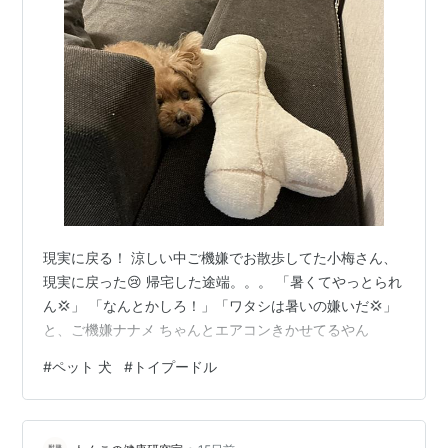
現実に戻る！ 涼しい中ご機嫌でお散歩してた小梅さん、
現実に戻った😢 帰宅した途端。。。 「暑くてやっとられ
ん💢」 「なんとかしろ！」「ワタシは暑いの嫌いだ💢」
と、ご機嫌ナナメ ちゃんとエアコンきかせてるやん
#
ペット 犬
#
トイプードル