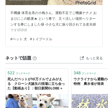
不機嫌 体育会系の小梅さん、運動不足でご機嫌ナナメ お
まけにこの酷暑🔥 という事で、又々涼しい場所へリター
ンする事にしました😅 小さな犬に振り回されてる老夫婦
です🤣🤣🤣
#
ペット 犬
#
トイプードル
ネットで話題
もっと見る
522
348
ブックマーク
ブックマーク
死んだペットが10万ドルでよみがえ
ウクライナから避難の
る クローン犬誕生の現場に立ち会っ
特例 農水省が発表
た【動画あり】：朝日新聞GLOBE＋