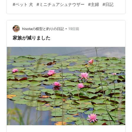
ゃうぜ…(;´∀｀) 毛がモジャモジャしてきたので、 またト
#
ペット 犬
#
ミニチュアシュナウザー
#
主婦
#
日記
リミングに行くか、 自宅でバリカンに挑戦するか ちょっ
と考え中です(*‘ω‘ *)
•
hisotaの模型と釣りの日記
19日前
家族が減りました