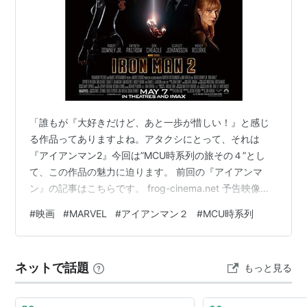
「誰もが『大好きだけど、あと一歩が惜しい！』と感じ
る作品ってありますよね。アタクシにとって、それは
『アイアンマン2』今回は”MCU時系列の旅その４”とし
て、この作品の魅力に迫ります。 前回の『アイアンマ
ン』の記事はこちらです。 frog-cinema.net 予告映像！
あらすじ 主要人物 アイアンマン/トニー・スターク 過去
#
映画
#
MARVEL
#
アイアンマン２
#
MCU時系列
出演作品 ヴァージニア・”ペッパー”・ポッツ 過去出演作
品 ウォーマシン/ジェームズ・”ローディ”・ローズ 過去出
演作品 ナターシャ・ロマノフ/ブラック・ウィドウ/ナタ
ネットで話題
もっと見る
リー・ラッシュマン ハロルド・”ハッピー”・ホーガン 過
去出演作品 ウィップラッシュ/イワン・アントノヴ…