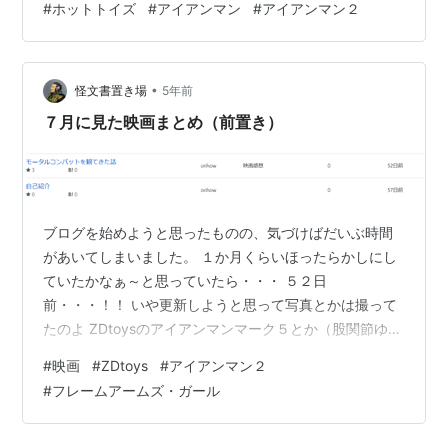
#
ホットトイズ
#
アイアンマン
#
アイアンマン２
のダイキャストでないバージョン。今作はこのモデルよ
りサイズアップし金属パーツも各所使われている。 背面
のエアーフラップと脚部の展開が可能 ロバートダウニー
•
jr氏が演じるトニー・スタークの差し替え用ヘッド。 付
怪文書置き場
5年前
属のアイアンマン マ…
７月に見た映画まとめ（前置き）
ブログを始めようと思ったものの、気づけばだいぶ時間
があいてしまいました。 １か月くらいほったらかしにし
ていたかなぁ～と思っていたら・・・ ５２日
前・・・！！ いや更新しようと思って写真とかは撮って
たのよ ZDtoysのアイアンマンマーク５とか（股関節ゆる
ゆるの残念個体だった） ナイトマスターアーキテクトと
#
映画
#
ZDtoys
#
アイアンマン２
か でもとりあえず映画の感想は投げときたいので、この
#
フレームアームズ・ガール
辺の話題は置いておきつつ８月も半ばに差し掛かってい
るけど７月に見た映画の感想をしていきたいと思いま