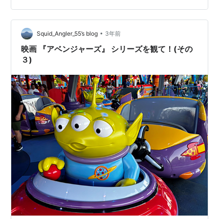
ンである確率がかなり高いのでは？
•
Squid_Angler_55’s blog
3年前
映画 『アベンジャーズ』 シリーズを観て！(その
３)