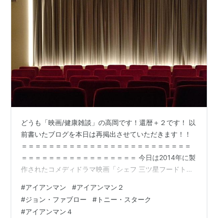
どうも「映画/健康雑談」の高岡です！還暦＋２です！ 以
前書いたブログを本日は再掲出させていただきます！！
＝＝＝＝＝＝＝＝＝＝＝＝＝＝＝＝＝＝＝＝＝＝＝＝＝
＝＝＝＝＝＝＝＝＝＝＝＝＝＝＝＝＝ 今日は2014年に製
作されたコメディドラマ映画「シェフ 三ツ星フードトラ
ック始めました」をご紹介します。 皆さんに質問で～
#
アイアンマン
#
アイアンマン２
す。ジョン・ファヴローという名前を聞いて、すぐに誰
#
ジョン・ファブロー
#
トニー・スターク
だか分かりますか？分かる人は最近の映画事情に詳しい
#
アイアンマン４
人ですね。それにきっと「ＭＡＲＶＥＬ」作品の大ファ