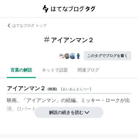
はてなブログ トップ
アイアンマン２
このタグでブログを書く
言葉の解説
ネットで話題
関連ブログ
アイアンマン２
(
映画
)
【
あいあんまんつー
】
映画、「アイアンマン」の続編。ミッキー・ロークが出
演。ロバート・ダウニー・Jr.も好演。
解説の続きを読む