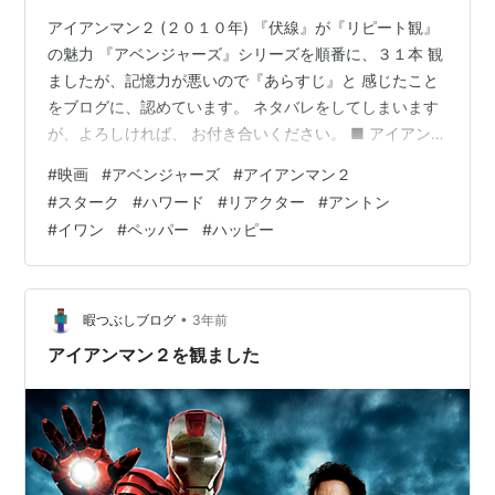
アイアンマン２ (２０１０年) 『伏線』が『リピート観』
の魅力 『アベンジャーズ』シリーズを順番に、３１本 観
ましたが、記憶力が悪いので『あらすじ』と 感じたこと
をブログに、認めています。 ネタバレをしてしまいます
が、よろしければ、 お付き合いください。 ■ アイアンマ
ン２ (２０１０年) アイアンマンとして、有名になったス
#
映画
#
アベンジャーズ
#
アイアンマン２
タークは 軍事会議にて、スーツの引渡しを命じられるが
#
スターク
#
ハワード
#
リアクター
#
アントン
『世界を守る存在』と主張して、拒否した。 そんな中、
#
イワン
#
ペッパー
#
ハッピー
亡き父『ハワード』と、リアクター 開発をしていた科学
者『アントン』が死んだ。 彼は金儲けに目がくらみ、ハ
ワードに退けられ 息子の『イワン』は恨んで、父の設計
図を元に リ…
•
暇つぶしブログ
3年前
アイアンマン２を観ました