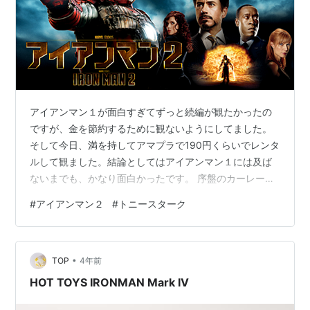
アイアンマン１が面白すぎてずっと続編が観たかったの
ですが、金を節約するために観ないようにしてました。
そして今日、満を持してアマプラで190円くらいでレンタ
ルして観ました。結論としてはアイアンマン１には及ば
ないまでも、かなり面白かったです。 序盤のカーレース
のシーンが一番面白かったです。いきなりラスボスが攻
#
アイアンマン２
#
トニースターク
めてきて、トニースタークが死にかけるというシーン。
トリコでいうと、スタージュンが小松を連れ去ろうとす
るシーンくらい緊張感があって良かったです。 そしてさ
•
らに観ていくと、丹下段平みたいな黒人のキャラがいき
TOP
4年前
なり出てきました。誰なのか分からなかったので、ググ
HOT TOYS IRONMAN Mark IV
ってみたらアベンジャーズ組織のボスだったら…