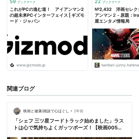
59
22
ブックマーク
ブックマーク
これがPCの進む道！ アイアンマン2
№2,432 洋画セレク
の超未来PCインターフェイス | ギズモ
アンマン２ - 原題：Iron
ード・ジャパン
屋エンタメ情報局
www.gizmodo.jp
baribari-junny.haten
関連ブログ
•
映画と健康/雑談で心ほぐし
2年前
「シェフ 三ツ星フードトラック始めました」ラス
トは心で気持ちよくガッツポーズ！【映画005再
掲出】