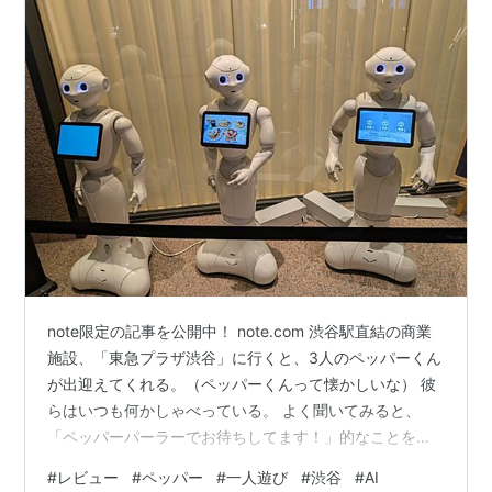
note限定の記事を公開中！ note.com 渋谷駅直結の商業
施設、「東急プラザ渋谷」に行くと、3人のペッパーくん
が出迎えてくれる。（ペッパーくんって懐かしいな） 彼
らはいつも何かしゃべっている。 よく聞いてみると、
「ペッパーパーラーでお待ちしてます！」的なことを言
っていた。 ペッパーパーラーとはなんぞと調べてみる
#
レビュー
#
ペッパー
#
一人遊び
#
渋谷
#
AI
と、ペッパーくんが1人1テーブルについて接客してくれ