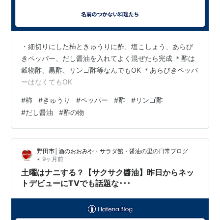
・細切りにした柿ときゅうりに酢、塩こしょう、あらび
きペッパー、だし醤油を入れてよく混ぜたら完成 ＊酢は
穀物酢、黒酢、リンゴ酢等なんでもOK ＊あらびきペッパ
ーはなくてもOK
#
柿
#
きゅうり
#
ペッパー
#
酢
#
リンゴ酢
#
だし醤油
#
酢の物
野田市│酒のおおみや・サラダ館・醤油の里の日常ブログ
•
9ヶ月前
土曜はナニする？【サクサク醬油】昨日からネッ
トデビューにTVでも話題な･･･