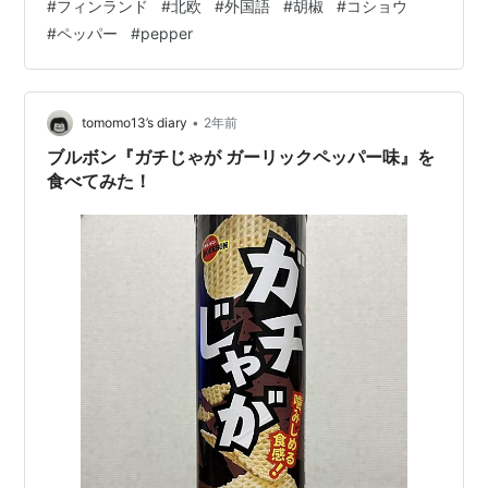
#
フィンランド
#
北欧
#
外国語
#
胡椒
#
コショウ
ー・ー・ー・ー・ー・ー・ー・ー・ 〔例文〕 「胡椒はか
#
ペッパー
#
pepper
つては高級品でした。」 ⇔「Pippuri oli aikoinaan
luksustuote.」 (ピップリ オリ アイコイナーン ルクスス
トゥオテ) ⇔「Pepper was once a luxury item.」 …
•
tomomo13’s diary
2年前
ブルボン『ガチじゃが ガーリックペッパー味』を
食べてみた！