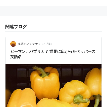
に向かってランダムにボールを連続して投げ、もう一人
はそれを連続で捕っていく。俊敏性を鍛えるのに役立
つ。
関連ブログ
•
英語のアンテナ
2ヶ月前
ピーマン、パプリカ？ 世界に広がったペッパーの
英語名