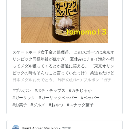
スケートボード女子金と銀獲得。 このスポーツは東京オ
リンピック同様年齢が低すぎ。 夏休みにチョイ海外へ行
ってメダル獲ってくるとか普通に笑える。 （東京オリン
ピックの時もそんなこと言っていたっけ） 柔道もだけど
日本メダルおめでとう。 昨日のおやつ ブルボン『ガチじ
ゃが ガーリックペッパー味』です。 昨日はグーダラと過
#
ブルボン
#
ポテトチップス
#
ガチじゃが
ごしていました。 やっぱり高校野球とかオリンピックと
#
ガーリック
#
ガーリックペッパー
#
ペッパー
か何だかんだで観ちゃいますね。 （単に外に出たくない
#
お菓子
#
グルメ
#
おやつ
#
スナック菓子
だけ） おやつが無くなればチョイコンビニやスーパーに
行って買ってきてしまった感じでカロリー消費はほとん
どしてません。 反省しなくちゃ。 リンク 『ガチじゃが
ガーリックペッパー味』…
•
Squid_Angler_55’s blog
2年前