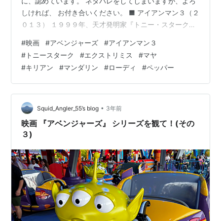
に、認めています。 ネタバレをしてしまいますが、よろ
しければ、 お付き合いください。 ■ アイアンマン３（２
０１３） １９９９年、天才発明家『トニー・スターク』
は、パーティーで２人の科学者に会っていた。 １人は
#
映画
#
アベンジャーズ
#
アイアンマン３
『エクストリミス』という遺伝子修復を 研究する女性
#
トニースターク
#
エクストリミス
#
マヤ
『マヤ』。 もう１人は『アドバンスド・アイデア・メカ
#
キリアン
#
マンダリン
#
ローディ
#
ペッパー
ニ ックス』の創設者『キリアン』。 トニーは、キリアン
との約束をすっぽかした。 時が経ち現在、トニーは、決
死の戦い後の悪夢 や不眠になりながら、スーツを改良、
遠隔操作 が可能な『マー…
•
Squid_Angler_55’s blog
3年前
映画 『アベンジャーズ』 シリーズを観て！(その
３)