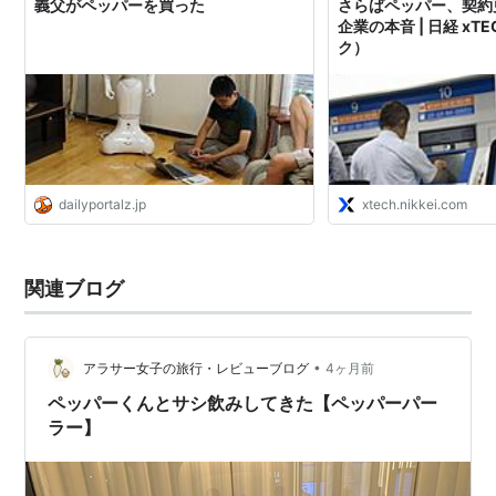
義父がペッパーを買った
さらばペッパー、契約
企業の本音 | 日経 x
ク）
dailyportalz.jp
xtech.nikkei.com
関連ブログ
•
アラサー女子の旅行・レビューブログ
4ヶ月前
ペッパーくんとサシ飲みしてきた【ペッパーパー
ラー】