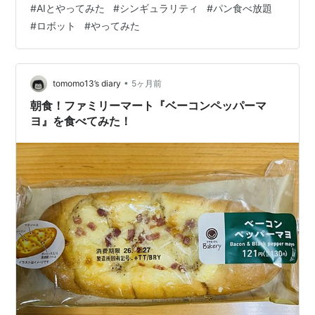
#
AIとやってみた
#
シンギュラリティ
#
パン食べ放題
るキャバクラみたいな場所らしい。 そりゃ面白そうだと
#
ロボット
#
やってみた
思って行ってみることにした。東急プラザ渋谷の5階にあ
るので、そのままエスカレーターでのぼっていく。 目次
ジロジロ見てくるペッパーくん 山積みのカレーパン ペッ
パーくんとおしゃべ…
•
tomomo13’s diary
5ヶ月前
朝食！ファミリーマート『ベーコンペッパーマ
ヨ』を食べてみた！