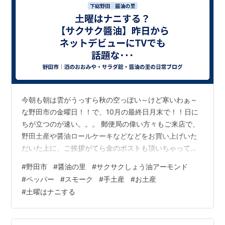
今朝も朝は雲がうっすら秋の空っぽい～けど寒いわぁ～
な野田市の金曜日！！で、10月の最終日月末で！！日に
ちが立つのが速い。。。 郵便局の偉い方々もご来店で、
野田土産や醤油ロールケーキなどなどをお買い上げいた
だいた上に、ご挨拶がてら金のポストも頂いちゃって、
店頭レジ付近はキンキら金。。。一杯貯まるとええなぁ
#
野田市
#
醤油の里
#
サクサクしょう油アーモンド
～が、小銭は入金に手数料が💦そして、週末の準備もほ
#
ペッパー
#
スモーク
#
手土産
#
お土産
ぼほぼ完了。。。 【サクサク醤油の買える店】野田市の
#
土曜はナニする
味・しょう油に新しい風 昨日からハートランド通販に掲
載開始～の夜に！！フジテレビ「街グルメをマジ探索 か
まいまち」で～ご飯のお供人気ナンバー1で、ご紹介～わ