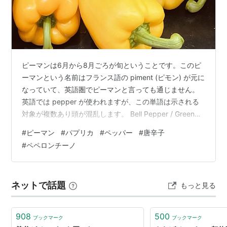
ピーマンは6月から8月ごろが旬ということです。このピ
ーマンという名前はフランス語の piment (ピモン) が元に
なっていて、英語圏でピーマンと言っても通じません。
英語では pepper が使われますが、この単語は示される
対象が複数あり頭が混乱します。 Bell Pepper / Green
Pepper ピーマンはアメリカ英語では bell pepper と呼ば
#
ピーマン
#
パプリカ
#
ペッパー
#
唐辛子
れ、イギリス英語では green pepper になります。他に
#
ペペロンチーノ
ピーマンに似たカラフルな野菜にパプリカがあります。
これも英語では pepper です。英語で paprika という
と、赤い pepper を乾燥させて粉にした香辛料の…
ネットで話題
もっと見る
908
500
ブックマーク
ブックマーク