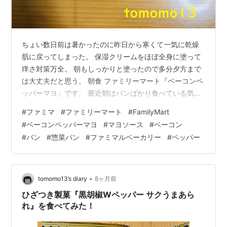
ちょい数日前は暑かったのに昨日から寒くて一気に乾燥
肌に戻ってしまった。 保湿クリームをほぼ全身に塗って
痒さ対策万全。 朝もしっかりと塗ったので多分夕方まで
は大丈夫だと思う。 朝食 ファミリーマート『ベーコンペ
ッパーマヨ』です。 最近朝はパンばかり食べている気が
します。 今日は油っこいやつ。 これと熱々のお茶を飲み
#
ファミマ
#
ファミリーマート
#
FamilyMart
ます。 『ベーコンペッパーマヨ』はふんわりしたパン生
#
ベーコンペッパーマヨ
#
マヨソース
#
ベーコン
地にマヨソースとベーコンとガーリックのきいた黒コシ
#
パン
#
惣菜パン
#
ファミマルベーカリー
#
ペッパー
ョウソースをトッピングしました。 税込み130円。 約1
年前に同じものを食べてます↓ www.tomo-diary.com何
故かかぶってしまった… 朝ぼんやりとボサボサの髪をイ
ケてない…
•
tomomo13’s diary
8ヶ月前
ひざつき製菓『黒胡椒Wペッパー サクうまあら
れ』を食べてみた！