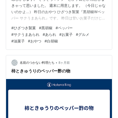
きゃって思いました。 週末に用意します。 （今日じゃな
いのかよ…） 昨日のおやつ ひざつき製菓『黒胡椒Wペッ
パー サクうまあられ』です。 昨日は甘いお菓子だけじゃ
物足りなくて、ビールに合うお菓子を取り出して食べて
#
ひざつき製菓
#
黒胡椒
#
ペッパー
しまった。 袋は軽いのでカロリーゼ…と言いたいところ
#
サクうまあられ
#
あられ
#
お菓子
#
グルメ
だけど、それくらい軽くてカロリーはなさそうに見え
#
油菓子
#
おやつ
#
白胡椒
る。 （あくまでも女の勘） ビールと一緒に食べるのでさ
らに倍のカロリー… 気にしないでおこう。 『黒胡椒Wペ
ッパー サクうまあられ』はサクッと軽い食感のあられに
病みつきになるWペッパー…
•
名前のつかない料理たち
8ヶ月前
柿ときゅうりのペッパー酢の物