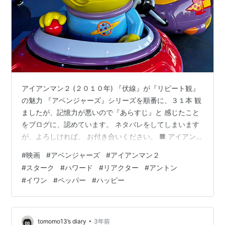
アイアンマン２ (２０１０年) 『伏線』が『リピート観』
の魅力 『アベンジャーズ』シリーズを順番に、３１本 観
ましたが、記憶力が悪いので『あらすじ』と 感じたこと
をブログに、認めています。 ネタバレをしてしまいます
が、よろしければ、 お付き合いください。 ■ アイアンマ
ン２ (２０１０年) アイアンマンとして、有名になったス
#
映画
#
アベンジャーズ
#
アイアンマン２
タークは 軍事会議にて、スーツの引渡しを命じられるが
#
スターク
#
ハワード
#
リアクター
#
アントン
『世界を守る存在』と主張して、拒否した。 そんな中、
#
イワン
#
ペッパー
#
ハッピー
亡き父『ハワード』と、リアクター 開発をしていた科学
者『アントン』が死んだ。 彼は金儲けに目がくらみ、ハ
ワードに退けられ 息子の『イワン』は恨んで、父の設計
図を元に リ…
•
tomomo13’s diary
3年前