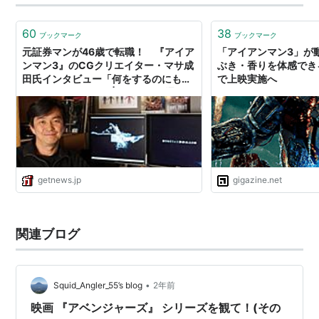
ーは全スーツを駆使して立ち向かい。ペッパーの協力も
あってなんとか敵を倒します.…
60
38
ブックマーク
ブックマーク
元証券マンが46歳で転職！ 『アイア
「アイアンマン3」が
ンマン3』のCGクリエイター・マサ成
ぶき・香りを体感でき
田氏インタビュー「何をするのにも遅
で上映実施へ
すぎることはない」|ガジェット通信
GetNews
getnews.jp
gigazine.net
関連ブログ
•
Squid_Angler_55’s blog
2年前
映画 『アベンジャーズ』 シリーズを観て！(その