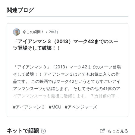
関連ブログ
•
今この瞬間！
2年前
「アイアンマン３（2013）マーク42までのスー
ツ登場そして破壊！！
「アイアンマン３」（2013）マーク42までのスーツ登場
そして破壊！！ アイアンマン３はとてもお気に入りの作
品です。 この映画ではマーク42というとてもすごいアイ
アンマンスーツが活躍します。 そしてその他の41体のア
イアンマンスーツも最後に活躍します。 ７カ月前の宇宙
人襲撃の事件で死にかけてから、トニーの精神状態は、
#
アイアンマン３
#
MCU
#
アベンジャーズ
アイアンマンスーツを作ることで維持された来ました。
異常とも思える天才ぶりに恋人のペッパーも心身が不安
定になりかけていました。 今作のヴィランもまた異常な
ネットで話題
もっと見る
科学者が起こした。最強兵器です。実際強かった。 トニ