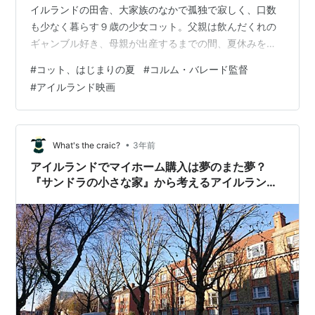
イルランドの田舎、大家族のなかで孤独で寂しく、口数
も少なく暮らす９歳の少女コット。父親は飲んだくれの
ギャンブル好き、母親が出産するまでの間、夏休みを親
戚のキンセラ夫婦、夫ショーンと妻アイリンの農場で過
#
コット、はじまりの夏
#
コルム・バレード監督
ごすことになる。 最初は慣れない生活に戸惑うが、髪を
#
アイルランド映画
梳かしてくれる優しいアイリンやさりげなくお菓子をテ
ーブルに置いてゆくショーンとの愛情たっぷりの暮らし
の中で生きる歓びを感じ。自分の居場所を見つけてゆ
く。 牛の世話をするコット、郵便受けを目指して並木道
•
What's the craic?
3年前
を走るコットの姿は溌剌としていた。 隣人の…
アイルランドでマイホーム購入は夢のまた夢？
『サンドラの小さな家』から考えるアイルランド
の住宅問題について