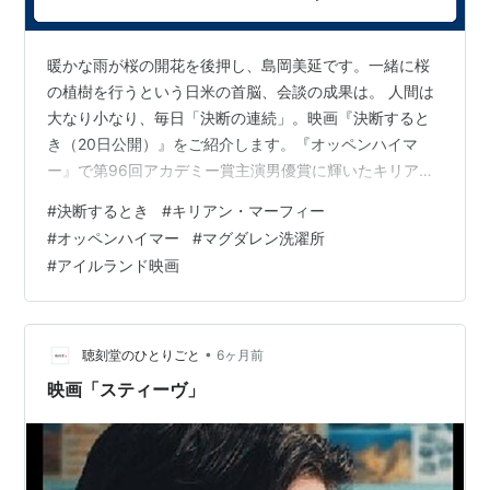
暖かな雨が桜の開花を後押し、島岡美延です。一緒に桜
の植樹を行うという日米の首脳、会談の成果は。 人間は
大なり小なり、毎日「決断の連続」。映画『決断すると
き（20日公開）』をご紹介します。『オッペンハイマ
ー』で第96回アカデミー賞主演男優賞に輝いたキリア
ン・マーフィーが自ら原作に深く惚れ込み、映画化。主
#
決断するとき
#
キリアン・マーフィー
演とプロデューサーとしても名を連ねています。 1985
#
オッペンハイマー
#
マグダレン洗濯所
年、アイルランドの小さな町。炭鉱商人として生計をた
#
アイルランド映画
て、家族と慎ましく暮らすビル。クリスマスが近づくあ
る日、石炭を届けに訪れた地元の修道院で、一人の少女
が「ここから出してほしい」と訴えてきたのだ。若い女
性たちが行き場もなく苦しんでいる現実を知るこ…
•
聴刻堂のひとりごと
6ヶ月前
映画「スティーヴ」