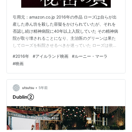
引用元：amazon.co.jp 2016年の作品 ローズは自らが出
産した赤ん坊を殺した容疑をかけられていたが、それを
否認し続け精神病院に40年以上入院していた その精神病
院が取り壊されることになり、主治医のグリーンは果た
してローズを転院させるべきか迷っていた ローズは依然
として自分の無実を証明することを諦めてはおらず、入
#
2016年
#
アイルランド映画
#
ルーニー・マーラ
院してからずっと聖書の余白に書き続けてきた日記をも
#
映画
とにグリーン医師に自分の半生を語り始める 観応えと同
等の疲れが鑑賞後に襲ってくる、なかなか評価の難しい
作品 アイルランドとイギリスの関係を、あくまで物語に
比重を置きながら描いているという点ではかなり評価の
•
utsutsu
5年前
高い作品 アイルランド…
Dublin②