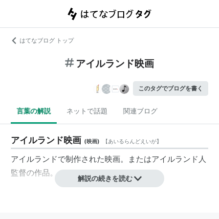
はてなブログ トップ
アイルランド映画
このタグでブログを書く
言葉の解説
ネットで話題
関連ブログ
アイルランド映画
(
映画
)
【
あいるらんどえいが
】
アイルランド
で制作された映画。または
アイルランド人
監督の作品。
解説の続きを読む