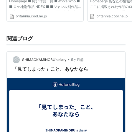
Homepage ■ 紹介作品一覧 ■Who's Who ■
Homepage あなたの情
■ ロケ地別作品INDEX ■ ■ジャンル別作品
ここに掲載された作品の
紹介 ■ ■投稿コーナー１：映画の舞台を訪ね
の）について、より詳細
britannia.cool.ne.jp
britannia.cool.ne.jp
て ■投稿コーナー２： ■ ■TV番組 ■
方、誤った情報を発見さ
■Topics＆Misc. ■ * あなたの情報をお寄...
さい。 また、実際にその場所
関連ブログ
•
SHIMAOKAMINOBU’s diary
5ヶ月前
「見てしまった」こと、あなたなら