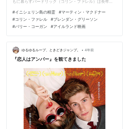
もに暮らすパードリック（コリン・ファレル）は長年の
親友コルム（ブレンダン・グリーソン）から突然「お前
#
イニシェリン島の精霊
#
マーティン・マクドナー
が嫌いになった」と絶交宣言をされる。理由が分から
#
コリン・ファレル
#
ブレンダン・グリーソン
ず、なんとか仲直りしようと賢い妹・シボーン（ケリ
#
バリー・コーガン
#
アイルランド映画
ー・コンドン）や、村のお荷物的な存在のドミニク（バ
リー・コーガン）に相談したり、彼なりに画策するが、
頑としてコルムの意思は変わらない。島中の人間を巻き
込んで、この騒動はねじれた方向へ向かっていく…
•
ゆるゆるループ、ときどきジャンプ。
4年前
『恋人はアンバー』を観てきました