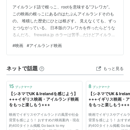
アイルランド語で根っこ、rootを意味する”フレワカ”。
この映画の根っこにあるのはたぶんアイルランドそのも
の。 堆積した歴史にひとは根ざす。 見えなくても、ずっ
とつながっている。 日本版のフレワカを作ったらどうな
るんだろ。 frewaka.jp ホラーは苦手…だけどアイルラン
ド語の映画って見たことないし… と葛藤の末、見に行き
#
映画
#
アイルランド映画
ました。 ビビりまくってたけど、見たら怖くはなかった
です。蝿とか尿とか生ゴミとかの生理的に不快な描写は
あるものの、ゲームのバイオハザードのほうがきつい。
ネットで話題
もっと見る
おもしろかったか？というとそうでもない。怖かった
か？ときかれるとそうでもない。 ただ、好きか嫌いかで
いえば、好き、か…
15
8
ブックマーク
ブックマーク
【シネマでUK & Irelandを感じよう】
【シネマでUK & Ire
+++イギリス映画・アイルランド映画
+++イギリス映画・
をもっと楽しもう+++
をもっと楽しもう+++
映画でイギリスやアイルランドの風景や社会
映画でイギリスやアイル
背景を感じよう！ おすすめの映画案内・現在
背景を感じよう！ おすす
約400タイトル掲載 Go back to my
約400タイトル掲載 Go bac