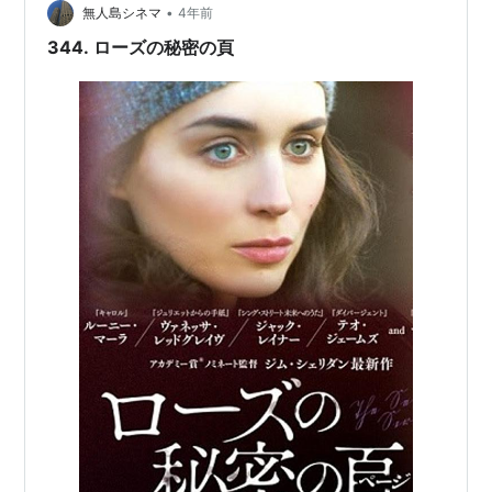
アンバー』感想 帰りは初雪に… 『恋人はアンバー』あら
•
無人島シネマ
4年前
すじ 2020年制作 アイルランド／監…
344. ローズの秘密の頁