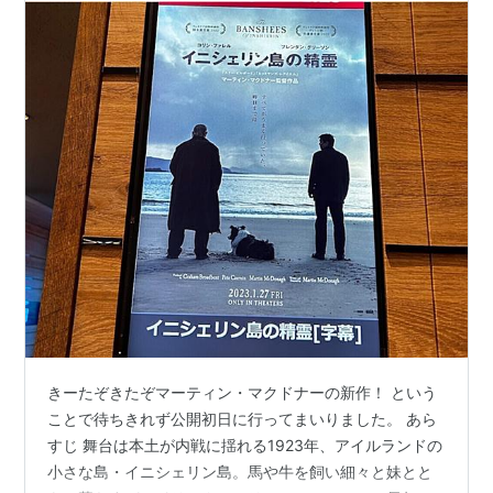
きーたぞきたぞマーティン・マクドナーの新作！ という
ことで待ちきれず公開初日に行ってまいりました。 あら
すじ 舞台は本土が内戦に揺れる1923年、アイルランドの
小さな島・イニシェリン島。馬や牛を飼い細々と妹とと