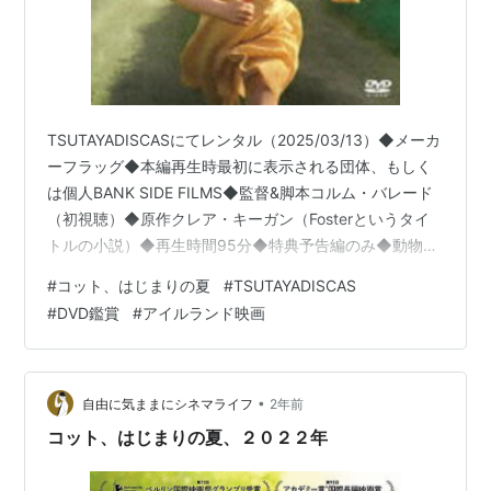
TSUTAYADISCASにてレンタル（2025/03/13）◆メーカ
ーフラッグ◆本編再生時最初に表示される団体、もしく
は個人BANK SIDE FILMS◆監督&脚本コルム・バレード
（初視聴）◆原作クレア・キーガン（Fosterというタイ
トルの小説）◆再生時間95分◆特典予告編のみ◆動物全
般（哺乳類がメイン。中でもにゃんこ）主人公が預けら
#
コット、はじまりの夏
#
TSUTAYADISCAS
れた家でワンコ飼ってるのでちょくちょく登場。あとは
#
DVD鑑賞
#
アイルランド映画
牛。◆知ってる人なし◆顔か名前を知ってる人なし◆印
象に残った人、キャラなし◆誰それに似てるのコーナー
なし◆ミリしらコーナー 最近北欧の映画はホラーばっか
見てるので、なんとなくこれもホラーを連想してしま
•
自由に気ままにシネマライフ
2年前
う。コッ…
コット、はじまりの夏、２０２２年