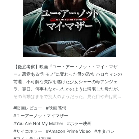
【徹底考察】映画『ユー・アー・ノット・マイ・マザ
ー』悪意ある“別モノ”に変わった母の恐怖 ハロウィンの
前週、不可解な失踪を遂げた少女シャーの母アンジェ
ラ。翌日、何事もなかったかのように帰宅した母だが、
その言動はまるで別人のようだった。見た目や声は同じ
なのに、まるで悪意のある何かに取って代わられたかの
#
映画レビュー
#
映画感想
ように…。娘シャーと祖母リタは、その違和感に気づき
#
ユーアーノットマイマザー
始める。そして、母の常軌を逸した行動はエスカレート
#
You Are Not My Mother
#
ホラー映画
し、シャーは「この母は“別モノ”だ」と確信する。アイル
#
サイコホラー
#
Amazon Prime Video
#
ネタバレ
ランドの民間伝承をベースにしたサイコホラー映画『ユ
#
アイルランド映画