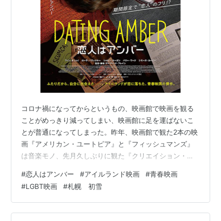
コロナ禍になってからというもの、映画館で映画を観る
ことがめっきり減ってしまい、映画館に足を運ばないこ
とが普通になってしまった。昨年、映画館で観た2本の映
画『アメリカン・ユートピア』と『フィッシュマンズ』
は音楽モノ、先月久しぶりに観た『クリエイション・ス
トーリーズ』もやっぱ音楽モノ…そう！絶対に観たかっ
#
恋人はアンバー
#
アイルランド映画
#
青春映画
た映画しか行っていない。音楽映画に関しては、家の小
#
LGBT映画
#
札幌 初雪
さなTVで観たって感動することが多いのだけど、それで
もはずみがついたような…映画館で映画を観る楽しみが
突然戻ってきた。 『恋人はアンバー』あらすじ 『恋人は