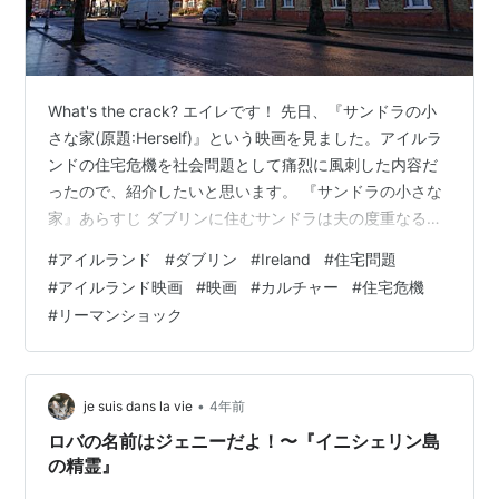
What's the crack? エイレです！ 先日、『サンドラの小
さな家(原題:Herself)』という映画を見ました。アイルラ
ンドの住宅危機を社会問題として痛烈に風刺した内容だ
ったので、紹介したいと思います。 『サンドラの小さな
家』あらすじ ダブリンに住むサンドラは夫の度重なる家
庭内暴力から逃れ２人の娘を連れて、パブの仕事や掃除
#
アイルランド
#
ダブリン
#
Ireland
#
住宅問題
婦を掛け持ちしてシングルマザーとして育てていくこと
#
アイルランド映画
#
映画
#
カルチャー
#
住宅危機
を決意する。しかし、ダブリンでは住宅危機が起きてお
#
リーマンショック
り、パートの収入で借りられるような価格の家がなかな
か見つからない。国の公共住宅へ入居申請するも、順番
は永遠に回ってくることはない。そこで、サンドラは政
府が提供する自…
•
je suis dans la vie
4年前
ロバの名前はジェニーだよ！〜『イニシェリン島
の精霊』