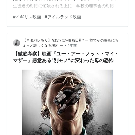
生徒達の対応に忙殺される上に、学校の理事会の対応、
税金の支援を受ける為の議員の対応、さらにはマスコミ
#
イギリス映画
#
アイルランド映画
の対応と、激務に疲弊しきって･･･。 楽しい映画ではな
い。答えの出ない問題に向き合わされるようで、観てて
しんどい。こんな映画だと予め知っていたら、自分から
【ネタバレあり】*ぽかぽか映画日和* ー 秒でその映画にち
進んでは観ないだろう。だからこそ、最後まで観るべき
•
ょっと詳しくなる場所 ー
1年前
だと思った。 言って聞かせても、なかなか言うことを聞
【徹底考察】映画『ユー・アー・ノット・マイ・
かない子供達。すぐ激情に駆られ騒ぎを…
マザー』悪意ある“別モノ”に変わった母の恐怖