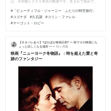
は、今年観た２００本目の映画です。生まれて初めて、
年間２００本の映画を観ました！ ヤフーの「解説」に
#
「ビューティフル・ジャーニー ふたりの時空旅行」
は、こう書かれています。「時空を超えて旅をする男女
#
コゴナダ
#
久石譲
#
コリン・ファレル
を描くヒューマンドラマ。友人の結婚式で出会った男女
#
マーゴット・ロビー
が、奇妙なドアを通って過去の世界へとタイムスリップ
する。『アフター・ヤン』などのコゴナダが監督を務
め、『君たちはどう生きるか』などに携わってきた久石
【ネタバレあり】*ぽかぽか映画日和* ー 秒でその映画にち
譲が音楽を担当する。『イニシェリン島の精霊』などの
•
ょっと詳しくなる場所 ー
10ヶ月前
コ…
映画『ニューヨーク冬物語』：時を超えた愛と奇
跡のファンタジー