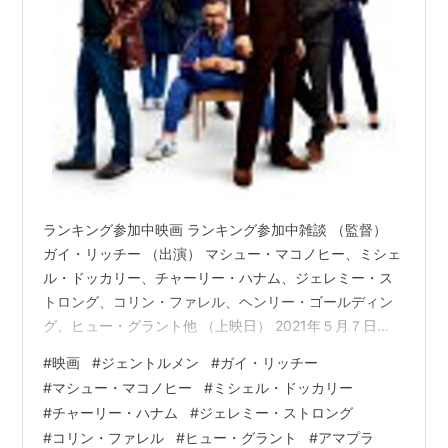
ニューヨーク 冬物語
（2014） 出演
メアリーと秘密の王国
（2013） 声の出演
ウォルト・ディズニーの約束
（2013） 出演
デッドマン・ダウン
（2013） 出演
ウォルト・ディズニーの約束
（2013） 出演
セブン・サイコパス
（2012） 出演
トータル・リコール
（2012） 出演
フライトナイト／恐怖の夜
（2011） 出演
ランキング参加中映画 ランキング参加中雑談 （監督）
モンスター上司
（2011） 出演
ガイ・リッチー （出演） マシュー・マコノヒー、ミシェ
ウェイバック-脱出6500km-
（2010） 出演
ル・ドッカリー、チャーリー・ハナム、ジェレミー・ス
ロンドン・ブルバード ‐LAST BODYGUARD‐
トロング、コリン・ファレル、ヘンリー・ゴールディン
（2010） 出演
グ、ヒュー・グラント他 （上映日） 2021年５月７日
戦場カメラマン 真実の証明
（2009）＜未＞ 出演
（上映時間） 113分 www.gentlemen-movie.jp 以下、あ
#
映画
#
ジェントルメン
#
ガイ・リッチー
らすじ。（参照 Filmarks） ロンドンに緊急事態発生。長
オンディーヌ 海辺の恋人
（2009）＜未＞ 出演
#
マシュー・マコノヒー
#
ミシェル・ドッカリー
年にわたる大麻の大量栽培／販売で財を成したアメリカ
クレイジー・ハート
（2009） 出演
#
チャーリー・ハナム
#
ジェレミー・ストロング
人ミッキーが、ビジネスを売却し、引退するというウワ
Dr.パルナサスの鏡
（2009） 出演
#
コリン・ファレル
#
ヒュー・グラント
#
アマプラ
サに暗黒街に激震が走った。その利権総額なんと500億