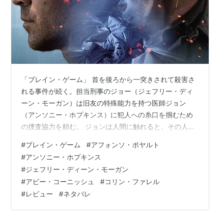
「ブレイン・ゲーム」 首を後ろから一突きされて殺害さ
れる事件が続く。担当刑事のジョー（ジェフリー・ディ
ーン・モーガン）は旧友の特殊能力を持つ医師ジョン
（アンソニー・ホプキンス）に犯人への糸口を掴むため
の捜査協力を頼む。 ジョンは人間に触れると、その人の
過去、未来のフラッシュ映像を見ることが出来る特殊能
#
ブレイン・ゲーム
#
アフォンソ・ポヤルト
力を持つので、被害者に触れて死の間際の様子を垣間見
#
アンソニー・ホプキンス
る。肩をたたかれた時に刑事ジョーと相棒のキャサリン
#
ジェフリー・ディーン・モーガン
（アビー・コーニッシュ）の未来の映像も見てしまい、
#
アビー・コーニッシュ
#
コリン・ファレル
彼らの瀕死フラッシュ映像も見てしまったりする。心
#
レビュー
#
ネタバレ
配。ジョンが見る予知のイメージ映像がきれいで、期待
値爆上がり。 と、楽しく観ていたのだが、犯人が分か…