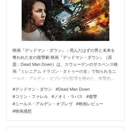
映画『デッドマン・ダウン』：死んだはずの男と未来を
奪われた女の復讐劇 映画『デッドマン・ダウン』（原
題：Dead Man Down）は、スウェーデンのサスペンス映
画『ミレニアム ドラゴン・タトゥーの女』で知られるニ
ールス・アルデン・オプレヴが監督を務めた、衝撃的な
リベンジ・アクションスリラーです。物語は、ニューヨ
#
デッドマン・ダウン
#
Dead Man Down
ークの裏社会を舞台に、死んだはずの男と、未来を奪わ
#
コリン・ファレル
#
ノオミ・ラパス
#
復讐
れた女という、二つの復讐の運命が交差することから始
#
ニールス・アルデン・オプレヴ
#
映画レビュー
まります。主人公のヴィクターは、犯罪組織のボスであ
#
映画感想
るアルフォンスの部下として潜り込んでいますが、彼の
真の目的は、かつて妻子を奪ったアルフォンスへの復讐
を果たすことです。彼は、組織のメンバ…