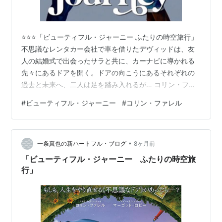
⭐️⭐️⭐️「ビューティフル・ジャーニー ふたりの時空旅行」
不思議なレンタカー会社で車を借りたデヴィッドは、友
人の結婚式で出会ったサラと共に、カーナビに導かれる
先々にあるドアを開く。ドアの向こうにあるそれぞれの
過去と未来へ、二人は足を踏み入れるが… コリン・ファ
レルとマーゴット・ロビー、人気スター競演のファンタ
#
ビューティフル・ジャーニー
#
コリン・ファレル
ジーロマンス映画です。コリンは佳作「アフター・ヤ
ン」に続いてのコゴナダ監督作品出演となりました。 ア
フター・ヤン同様、今作もちょっと不思議な世界観と雰
•
囲気の、優しくセンチメンタルな映画となっていまし
一条真也の新ハートフル・ブログ
8ヶ月前
た。かなりファンタジックにも。不思議なドアを開けて
「ビューティフル・ジャーニー ふたりの時空旅
過去・現在・未来を行き来するデヴィッド…
行」