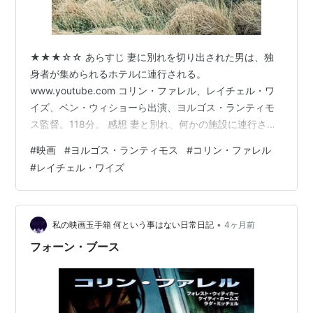
★★★☆☆ あらすじ 妻に別れを切り出された男は、独
身者が集められるホテルに連行される。
www.youtube.com コリン・ファレル、レイチェル・ワ
イズ、ベン・ウィショーら出演、ヨルゴス・ランティモ
ス監督。118分。 感想 妻と別れ、何かの施設に連行され
た男が主人公だ。最初はよくわからないのだが、やが
#
映画
#
ヨルゴス・ランティモス
#
コリン・ファレル
て、ぼんやりとながら少しずつ状況が見えてくる。どう
#
レイチェル・ワイズ
やら独身者は一定期間内にパートナーを見つけなければ
いけないらしく、それが出来なければ、動物に変えられ
てしまうようだ。 さらに、定められた期間を延長できる
野生の独身者を狩るイベントが用意されている。当初は
•
私の映画玉手箱 何という事はない日常日記
4ヶ月前
集まった独身者同士で殺し合いをするのかと…
フォーン・ブース