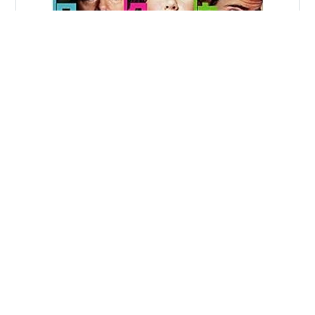
映画『モンスター上司』：上司を葬り去る計画を立てた
サラリーマン3人組の奮闘記 映画『モンスター上司』
（原題：Horrible Bosses）は、自分たちの人生を地獄に