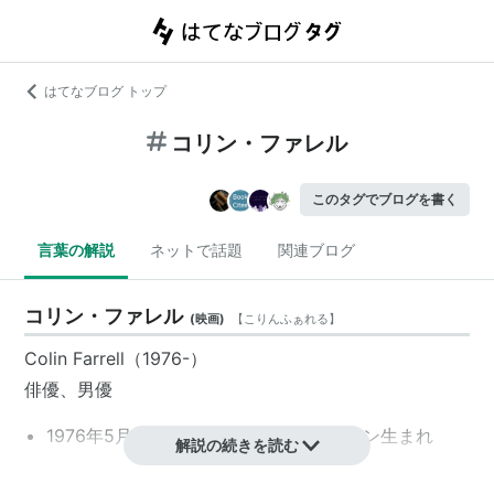
はてなブログ トップ
コリン・ファレル
このタグでブログを書く
言葉の解説
ネットで話題
関連ブログ
コリン・ファレル
(
映画
)
【
こりんふぁれる
】
Colin Farrell（1976-）
俳優、男優
1976年5月31日、アイルランド／ダブリン生まれ
解説の続きを読む
本名：Colin James Farrell