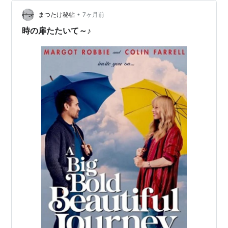
•
まつたけ秘帖
7ヶ月前
時の扉たたいて～♪