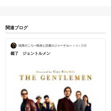
身長：178 cm
amazon:コリン・ファレル
主な作品
関連ブログ
ダンボ
（2019） 出演
ローマンという名の男 -信念の行方-
（2017）＜未＞
出演
•
暁降のころ―映画と読書のジャーナル―
3ヶ月前
聖なる鹿殺し キリング・オブ・ア・セイクリッド・
鑑了 ジェントルメン
ディア
（2017） 出演
The Beguiled/ビガイルド 欲望のめざめ
（2017） 出
演
ファンタスティック・ビーストと魔法使いの旅
（2016） 出演
TRUE DETECTIVE／ロサンゼルス
（2015）＜TV＞
出演
ロブスター
（2015） 出演