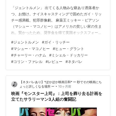
「ジェントルメン」 出てくる人物みな癖あり洒落者か
つ、お惚け。ナイスキャスティングで固めたガイ・リッ
チー感満載、犯罪群像劇。 麻薬王ミッキー・ピアソン
（マシュー・マコノヒー）はアメリカの貧しい家の生ま
れ。賢かったため、奨学金を得て英国オックスフォード
大学に進学、そこで裕福な同級生らを商売相手にマリフ
#
ジェントルメン
#
ガイ・リッチー
ァナ販売をしているうちに裏社会で大成功していた。
#
マシュー・マコノヒー
#
ヒュー・グラント
元々がそんな感じで執着もないので、ここらで妻ロザリ
#
チャーリー・ハナム
#
ミシェル・ドッカリー
ンド（ミシェル・ドッカリー）とまったり引退生活する
#
コリン・ファレル
#
レビュー
#
ネタバレ
かと、イギリス各地に隠し持ったマリファナ栽培地ごと
育てたビジネスをまるっと売ることにする。 怪しい灯り
の元、マリファナわっさわさ成長中。絶対見つからな…
【ネタバレあり】*ぽかぽか映画日和* ー 秒でその映画にち
•
ょっと詳しくなる場所 ー
10ヶ月前
映画『モンスター上司』：上司を葬り去る計画を
立てたサラリーマン3人組の奮闘記