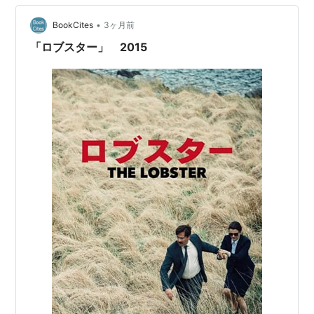
フォーン・ブース
（2002） 出演
アメリカン・アウトロー
（2001） 出演
•
BookCites
3ヶ月前
私が愛したギャングスター
（2000） 出演
「ロブスター」 2015
タイガーランド
（2000） 出演