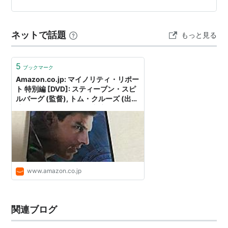
プライド＆グローリー
（2008）＜未＞ 出演
円。目の色変えた強欲なユダヤ人大富豪、ゴシッ…
ヒットマンズ・レクイエム
（2008）＜未＞ 出演
ネットで話題
もっと見る
ホームレス・ワールドカップ
（2008） ナレーション
ウディ・アレンの 夢と犯罪
（2007） 出演
5
マイアミ・バイス
（2006） 出演
ブックマーク
Amazon.co.jp: マイノリティ・リポー
ニュー・ワールド
（2005） 出演
ト 特別編 [DVD]: スティーブン・スピ
イノセント・ラブ
（2004）＜未＞ 出演
ルバーグ (監督), トム・クルーズ (出
演), コリン・ファレル (出演), サマン
アレキサンダー
（2004） 出演
サ・モートン (出演), マックス・フォ
リクルート
（2003） 出演
ン・シドー (出演), スティーヴン・ス
ピルバーグ (出演), フィリップ・K・デ
デアデビル
（2003） 出演
ィック (出演), スペンサー・トリー
ヴェロニカ・ゲリン
（2003） 出演
ト・クラーク (出演), スティーヴ・ハ
リス (出演), ピーター・ストーメ (出
S.W.A.T.
（2003） 出演
www.amazon.co.jp
演), キャスリン・モリス (出演), フィ
ダブリン上等!
（2003） 出演
リップ・Ｋ・ディック (出演), ニー
ル・マク
ジャスティス
（2002） 出演
関連ブログ
マイノリティ・リポート
（2002） 出演