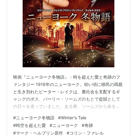
映画『ニューヨーク冬物語』：時を超えた愛と奇跡のフ
ァンタジー 1916年のニューヨーク。幼い頃に移民の両親
と生き別れたピーター・レイクは、裏社会を支配するギ
ャングのボス、パーリー・ソームズのもとで盗賊として
の日々を送っていました。ある夜、ソームズから命を狙
われたピーターは、不思議な白い馬（アブラハム）に導
#
ニューヨーク冬物語
#
Winter's Tale
かれて逃亡中に、運命の女性に出会います。彼女は、肺
#
時空を超えた愛
#
ニューヨーク
#
奇跡
病で余命いくばくもない美しい令嬢、ビバリー・ペンの
#
マーク・ヘルプリン原作
#
コリン・ファレル
家でした。ピーターは、病に苦しみながらも生命力に満