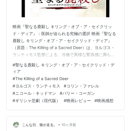
映画『聖なる鹿殺し キリング・オブ・ア・セイクリッ
ド・ディア』：医師が迫られる究極の選択 映画『聖なる
鹿殺し キリング・オブ・ア・セイクリッド・ディア』
（原題：The Killing of a Sacred Deer）は、ヨルゴス・
ランティモス監督による、冷徹で異様な緊張感に満ちた
サイコスリラーです。優秀な心臓外科医スティーブン
#
聖なる鹿殺し キリング・オブ・ア・セイクリッド・デ
は、美しい眼科医の妻アナと、健康で聡明な二人の子
ィア
供、キムとボブに恵まれ、郊外の豪邸で絵に描いたよう
#
The Killing of a Sacred Deer
な幸せな生活を送っていました。しかし、スティーブン
#
ヨルゴス・ランティモス
#
コリン・ファレル
は、過去に彼が手術を担当した患者の息子である少年マ
#
ニコール・キッドマン
#
バリー・コーガン
ーティンと、密かに会い続けていました。マーティンは
#
ギリシャ悲劇（現代版）
#
映画レビュー
#
映画感想
すでに父を亡くしており…
•
こんな日、狼が走る。
10ヶ月前