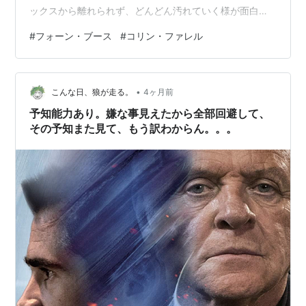
ックスから離れられず、どんどん汚れていく様が面白
い。誰が陥れようとしているか判らないという不安さ、
#
フォーン・ブース
#
コリン・ファレル
あっという間に事件が大事になって行く様がぼっとして
いる間もなく、どんどん進んでいくのだ。話が面白いと
いうのは、こういう筋立てのことをいうのだというのを
•
実感する。 ダウンタウンの松本人志は「公衆電話を使わ
こんな日、狼が走る。
4ヶ月前
なくてはいけない理由付けが弱い」と言っていた。私も
予知能力あり。嫌な事見えたから全部回避して、
そう思うが、それを差し引いても面白いと思…
その予知また見て、もう訳わからん。。。