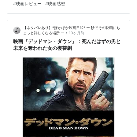
#
映画レビュー
#
映画感想
ち溢れたビバリーに一目で恋に落ちますが、その関係は
ギャングの追跡とビバリーの病という二重の困難に直面
します。ビバリーを失ったピーターは、パーリー…
【ネタバレあり】*ぽかぽか映画日和* ー 秒でその映画にち
•
ょっと詳しくなる場所 ー
10ヶ月前
映画『デッドマン・ダウン』：死んだはずの男と
未来を奪われた女の復讐劇