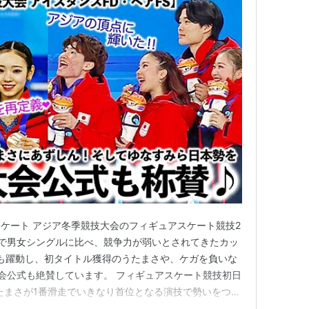
ケート アジア冬季競技大会のフィギュアスケート競技2
まで男女シングルに比べ、競争力が弱いとされてきたカッ
でも躍動し、初タイトル獲得のうたまさや、ケガを負いな
会公式も絶賛しています。 フィギュアスケート競技初日
たまさが1番滑走でいきなり首位となる演技で勢いをつけ
もミスがありながらも2位発進となるなど、成長著しい日