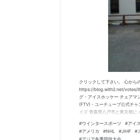
クリックして下さい。 心から
https://blog.with2.net/
グ・アイスホッケー チェアマンにア
(FTV)・ユーチューブ公式チ
イズ 青森県八戸市と東京都に
ジオ関西(CR) スターズ神戸
#
ウインタースポーツ
#
アイ
初めて プロアイスホッケークラブ
#
アメリカ
#
NHL
#
JIHF
#
#
アジア冬季競技大会