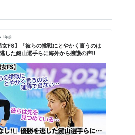
•
1年前
男女FS】「彼らの挑戦にとやかく言うのは
逃した鍵山選手らに海外から擁護の声‼︎