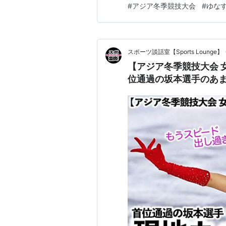
#
アジア冬季競技大会
#
ゆな
本のカップル競技勢が躍動し、
日の夕方に行なわれたアイスダ
スポーツ談話室【Sports Lounge】
【アジア冬季競技大会 
位通過の坂本選手のあま