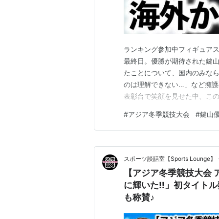
ランキング参加中フィギュアス
最終日。優勝が期待された鍵
たことについて、国内のみな
のは理解できない…」など擁護
表彰台で笑顔を見せた中、この
リプルアクセルに挑戦。惜し
#
アジア冬季競技大会
#
鍵山
の世界観で魅了すると、200点
して最終滑走で、SP首位通過
スポーツ談話室【Sports Lounge】
【アジア冬季競技大会 
に輝いた‼︎」初タイト
も称賛♪