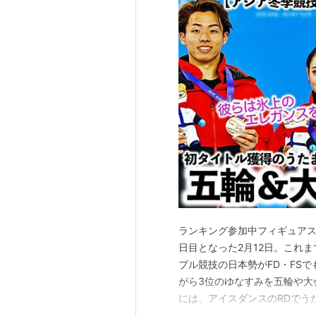
ランキング参加中フィギュアス
日目となった2月12日。これ
プル競技の日本勢がFD・FS
がら3位のゆなすみを五輪や大
には、アイスダンスのRDでう
ると、続くペアSPでゆなすみ