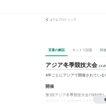
はてなブログ トップ
言葉の解説
ネットで話題
関
アジア冬季競技大会
(
スポ
4年ごとにアジアで開催されている
開催
第1回アジア冬季競技大会
(1986年)
第2回アジア冬季競技大会
(1990年)