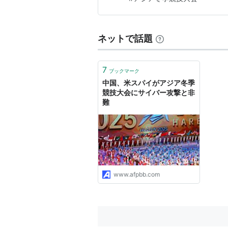
ネットで話題
7
ブックマーク
中国、米スパイがアジア冬季
競技大会にサイバー攻撃と非
難
www.afpbb.com