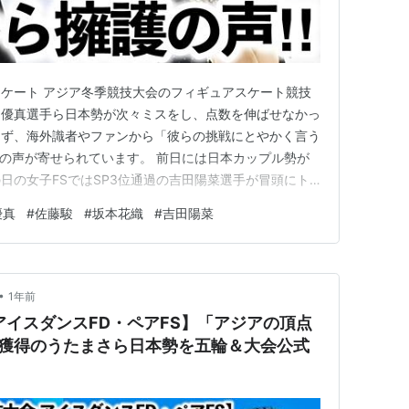
ケート アジア冬季競技大会のフィギュアスケート競技
山優真選手ら日本勢が次々ミスをし、点数を伸ばせなかっ
らず、海外識者やファンから「彼らの挑戦にとやかく言う
の声が寄せられています。 前日には日本カップル勢が
日の女子FSではSP3位通過の吉田陽菜選手が冒頭にト
くも転倒となってしまいましたが、その後は持ち直し独特
優真
#
佐藤駿
#
坂本花織
#
吉田陽菜
越えとなる総合205.20点で3位となっていました。 そ
となっていた坂本…
•
1年前
アイスダンスFD・ペアFS】「アジアの頂点
ル獲得のうたまさら日本勢を五輪＆大会公式