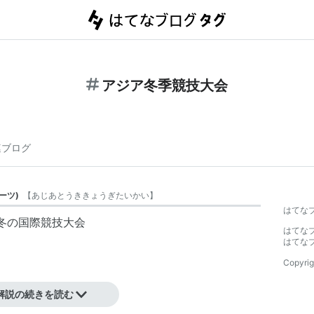
アジア冬季競技大会
連ブログ
ーツ
)
【
あじあとうききょうぎたいかい
】
はてな
冬の国際競技大会
はてな
はてな
Copyrig
解説の続きを読む