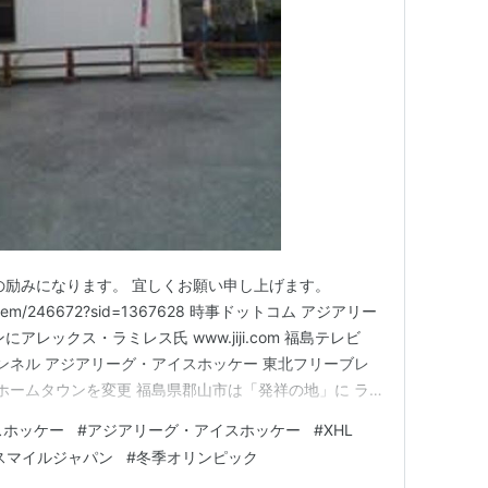
の励みになります。 宜しくお願い申し上げます。
votes/item/246672?sid=1367628 時事ドットコム アジアリー
レックス・ラミレス氏 www.jiji.com 福島テレビ
ャンネル アジアリーグ・アイスホッケー 東北フリーブレ
 ホームタウンを変更 福島県郡山市は「発祥の地」に ラ
 アジアリーグ・アイスホッケーへ 新規参入決定 西日本で
スホッケー
#
アジアリーグ・アイスホッケー
#
XHL
が誕生 http…
スマイルジャパン
#
冬季オリンピック