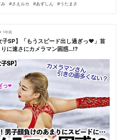
すみ
#
さえルカ
#
あずしん
#
うたまさ
ファンの方々から歓喜の声が上がっていました。 この
ンスのFDでは…
•
1年前
女子SP】「もうスピード出し過ぎっ❤︎」首
りに速さにカメラマン困惑…⁉︎