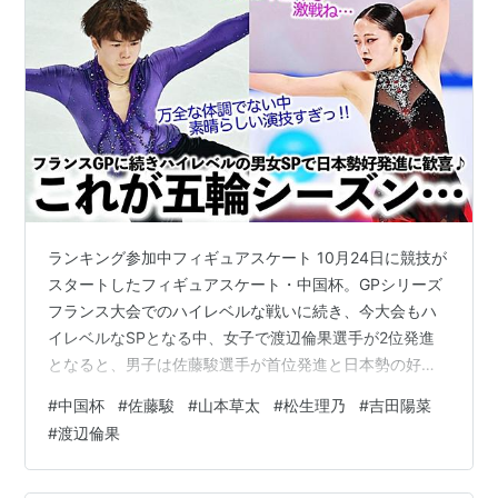
ランキング参加中フィギュアスケート 10月24日に競技が
スタートしたフィギュアスケート・中国杯。GPシリーズ
フランス大会でのハイレベルな戦いに続き、今大会もハ
イレベルなSPとなる中、女子で渡辺倫果選手が2位発進
となると、男子は佐藤駿選手が首位発進と日本勢の好ス
タートに歓喜の声が上がっています。 GPシリーズ第2戦
#
中国杯
#
佐藤駿
#
山本草太
#
松生理乃
#
吉田陽菜
の今大会に出場する日本勢5選手ですが、ケガなどによる
#
渡辺倫果
報道もあり、前日までの公式練習では反応が様々…。そ
んな選手たちの様子は世界中のメディアによって報じら
れており、ファンの方々からはケガの悪化を心配する声