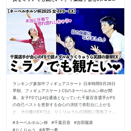
くりゅうら笑顔のEX♪
ランキング参加中フィギュアスケート 日本時間9月28日
早朝、フィギュアスケートCSのネーベルホルン杯が閉
幕。女子FSでは4位通過となっていた千葉百音選手がFS
の自己ベストを更新する会心の演技で表彰台に上がる
と、その後のEXでは、りくりゅうらの演技に現地ファン
の方々から歓喜の声が上がっています。 日本時間27日夜
#
ネーベルホルン杯
#
千葉百音
#
吉田陽菜
からの女子FSでは、ジャンプの不調によりSP11位通過と
#
りくりゅう
#
友野一希