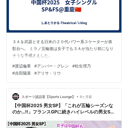
３Ａを武器とする日米の２０代パワー系スケーターが表
彰台へ。 ミラノ五輪後は女子でも３Ａが当たり前になり
そうな予感さえした。
#
渡辺倫果
#
アンバー・グレン
#
松生理乃
#
吉田陽菜
#
アリサ・リウ
•
スポーツ談話室【Sports Lounge】
9ヶ月前
【中国杯2025 男女SP】「これが五輪シーズンな
のか…‼︎」フランスGPに続きハイレベルの男女SP
で日本勢好発進に歓喜♪