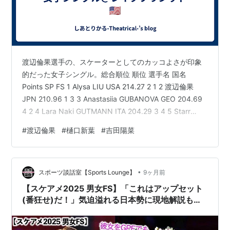
渡辺倫果選手の、スケーターとしてのカッコよさが印象
的だった女子シングル。総合順位 順位 選手名 国名
Points SP FS 1 Alysa LIU USA 214.27 2 1 2 渡辺倫果
JPN 210.96 1 3 3 Anastasiia GUBANOVA GEO 204.69
4 2 4 Lara Naki GUTMANN ITA 204.29 3 4 5 Starr
ANDREWS USA 195.28 6 5 6 Chaeyeon KIM KOR
#
渡辺倫果
#
樋口新葉
#
吉田陽菜
188.22 5 6 7 Lea SERNA FRA 175.05 9 7 8 Haein LEE
KOR 172.99 7 9 …
•
スポーツ談話室【Sports Lounge】
9ヶ月前
【スケアメ2025 男女FS】「これはアップセット
(番狂せ)だ！」気迫溢れる日本勢に現地解説も驚
愕‼︎