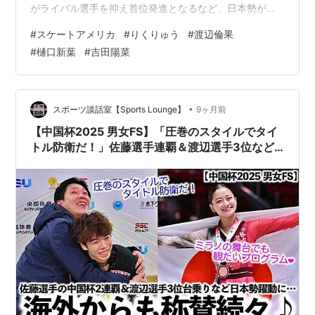
がライバル選手を抑え首位発進となるなど、日本勢がま
たも大活躍となっています。 前日のSPで、SBSでのミス
#
スケートアメリカ
#
りくりゅう
#
渡辺倫果
があったもののしっかり70点台で2位につけていたりくり
#
樋口新葉
#
吉田陽菜
ゅう。今大会はホッケーの会場での大会ということで、
ファンの方々からはスピード狂の2人には不向きである旨
が語られる一方、強い絆で結ばれた2人の力強いFSでの逆
転が祈られていました。 youtu.be そんな2人が挑んだFS
•
スポーツ談話室【Sports Lounge】
9ヶ月前
では驚愕の場…
【中国杯2025 男女FS】「圧巻のスタイルでタイ
トル防衛だ！」佐藤選手連覇＆渡辺選手3位など
日本勢躍動に海外も称賛♪