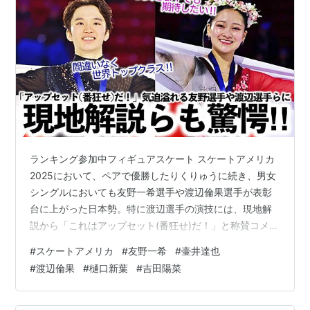
ランキング参加中フィギュアスケート スケートアメリカ
2025において、ペアで優勝したりくりゅうに続き、男女
シングルにおいても友野一希選手や渡辺倫果選手が表彰
台に上がった日本勢。特に渡辺選手の演技には、現地解
説から「これはアップセット(番狂せ)だ！」と称賛コメン
トが飛び出すほどとなっていました。 男女FSの前に行な
#
スケートアメリカ
#
友野一希
#
壷井達也
われたペアFSでは、りくりゅうがミスがありながらも地
#
渡辺倫果
#
樋口新葉
#
吉田陽菜
力の高さを見せつけ逆転優勝。男女SPで好発進していた
友野選手にはGP大会初優勝、そして渡辺選手には前戦の
中国杯3位という結果から、GPファイナルに向けて優勝