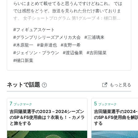
らいにまとめて載せてると思うんですけどねこれ。 では
では感想をどうぞ。放送を見られた分だけ書いておりま
す。 女子ショートプログラム 第1グループ 4：樋口新葉
ダブルアクセル綺麗。コンビネーションはトリプルルッ
#
フィギュアスケート
ツにダブルトゥループ。トリプルフリップはステップア
#
グランプリシリーズアメリカ大会
#
三浦璃来
ウト。 曲はマイウェイ、歌に動きが合ってて良い。ラス
#
木原龍一
#
壷井達也
#
友野一希
トのスピンも情感がある。さすがのレベル4。 第2グルー
#
ジェイソン・ブラウン
#
渡辺倫果
#
吉田陽菜
プ 7：渡辺倫果 ロクサーヌのタンゴ。トリプルアクセル
#
樋口新葉
きたああああ！！！いいジャンプ！！！加点しっかりつ
いてる！！ルッツのコンビネー…
ネットで話題
もっと見る
7
5
ブックマーク
ブックマーク
吉田陽菜選手の2023－2024シーズン
吉田陽菜選手の2024-
のSP＆FS使用曲は？衣装も！ - カメラ
のSP＆FS使用曲を解説
と旅をする
する