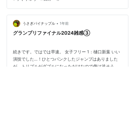
なっていた吉田陽菜選手が自身がいいイメージを持つと
いう鶴プロを熱演。冒頭のトリプルアクセルは転倒して
しまいましたが、ジャンプの乱れを最小限にとどめ、吉
田ワールドを全開。この思い入れのあるFSで、総合
•
うさぎパイナップル
1年前
155.84点と点数を伸ばし一気に…
グランプリファイナル2024雑感③
続きです。ではでは早速。 女子フリー 1：樋口新葉 いい
演技でした…！ひとつパンクしたジャンプはありました
が、トリプルがダブルになっただけなので傷は浅そう。