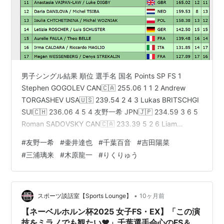
男子シングル結果 順位 選手名 国名 Points SP FS 1
Stephen GOGOLEV CAN🇨🇦 255.06 1 1 2 Andrew
TORGASHEV USA🇺🇸 239.54 2 4 3 Lukas BRITSCHGI
SUI🇨🇭 236.06 4 5 4 友野一希 JPN🇯🇵 234.59 3 6 5
Roman SADOVSKY CAN🇨🇦 233.39 5 2 6 Liam
KAPEIKIS USA🇺🇸 227.45 6 3 7 Jaekeun LEE KOR🇰🇷
#
友野一希
#
壷井達也
#
千葉百音
#
吉田陽菜
219.99 7 7 8 壷井達也 JPN🇯🇵 209.01 12 8 9 Gabriele
#
三浦璃来
#
木原龍一
#
りくりゅう
FRAN…
•
スポーツ談話室【Sports Lounge】
10ヶ月前
【ネーベルホルン杯2025 女子FS・EX】「この演
技をミラノでも観たい❤︎」千葉選手会心のFS＆り