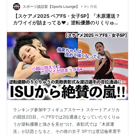
が期待されていました。 youtu.be 男子FSでは、壷井達
•
スポーツ談話室【Sports Lounge】
9ヶ月前
也選手が果敢に冒…
【スケアメ2025 ペアFS・女子SP】「木原運送？
カワイイが詰まってる❤︎」逆転優勝のりくりゅう
の素敵表彰式＆渡辺選手首位通過♪
ランキング参加中フィギュアスケート スケートアメリカ
の競技2日目。ペアFSでは2位通過となっていたりくりゅ
うが逆転優勝と強さを見せつけ、表彰式では『木原運
送』が話題となると、その後の女子 SPでは渡辺倫果選手