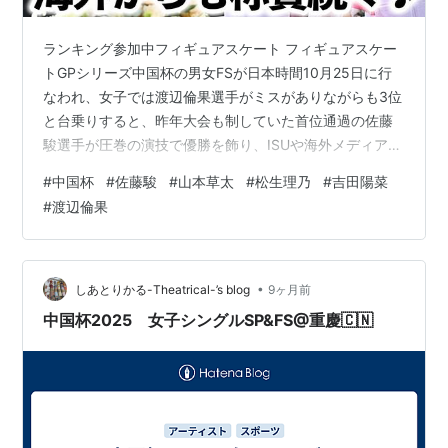
ランキング参加中フィギュアスケート フィギュアスケー
トGPシリーズ中国杯の男女FSが日本時間10月25日に行
なわれ、女子では渡辺倫果選手がミスがありながらも3位
と台乗りすると、昨年大会も制していた首位通過の佐藤
駿選手が圧巻の演技で優勝を飾り、ISUや海外メディアか
ら称賛の声が続々上がっています。 この日、前日のSPで
#
中国杯
#
佐藤駿
#
山本草太
#
松生理乃
#
吉田陽菜
60点台を出しながらも11選手中11位となっていた吉田陽
#
渡辺倫果
菜選手は、FSで宣言通りトリプルアクセルを投入。惜し
くも転倒となってしまいましたが、その度胸と見応えし
かない鶴プログラムでファンの方々を魅了し、総合
176.54点で10位となっていました。 続いて自己ベストに
•
しあとりかる-Theatrical-’s blog
9ヶ月前
近い得点で6位発進…
中国杯2025 女子シングルSP&FS@重慶🇨🇳