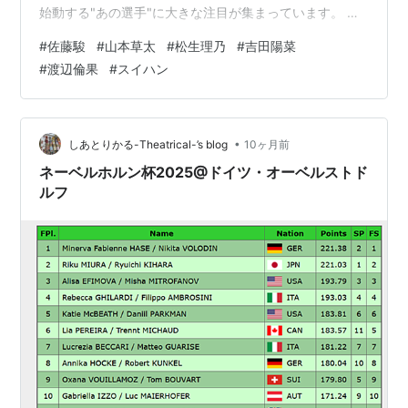
始動する"あの選手"に大きな注目が集まっています。 日
本からは男子に佐藤駿選手と山本草太選手、そして女子
#
佐藤駿
#
山本草太
#
松生理乃
#
吉田陽菜
には松生理乃選手や吉田陽菜選手、渡辺倫果選手が参戦
#
渡辺倫果
#
スイハン
する今大会。前戦フランスGPでの日本勢の躍動に刺激を
得たという選手もいる中ですが、ケガなどの体調が不安
視される選手もいる中、前日には5選手が現地入り。 ま
たJSF公式SNSからは、事前に撮影した出場選手たちか
•
しあとりかる-Theatrical-’s blog
10ヶ月前
らの熱いメッセージもそれぞれ投…
ネーベルホルン杯2025@ドイツ・オーベルストド
ルフ