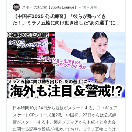
も上がるほどとなっていました。 youtu.be そんな中スタ
•
スポーツ談話室【Sports Lounge】
10ヶ月前
ートした女子SPでは、…
【中国杯2025 公式練習】「彼らが帰ってき
た！」ミラノ五輪に向け動き出した"あの選手"に
海外も注目＆警戒…⁉︎
日本時間10月24日から競技がスタートする、フィギュア
スケートGPシリーズ第2戦・中国杯。23日からは公式練
習がスタートする中、海外メディアからも続々と今大会
に関する記事や投稿が相次いでおり、ミラノ五輪に向け