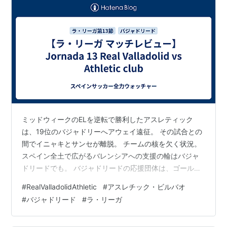
ミッドウィークのELを逆転で勝利したアスレティック
は、19位のバジャドリーへアウェイ遠征。 その試合との
間でイニャキとサンセが離脱。 チームの核を欠く状況。
スペイン全土で広がるバレンシアへの支援の輪はバジャ
ドリードでも。 バジャドリードの応援団体は、ゴール裏
のブロック一体で黒いリボンのカードを掲げて連帯を示
#
RealValladolidAthletic
#
アスレチック・ビルバオ
した。 Me quito el sombrero con el @FondoNorte1928
#
バジャドリード
#
ラ・リーガ
siempre acertadísimo en los duros momentos. DEP
pic.twitter.com/mFslJS4zKH — javi (@javipucela_) …