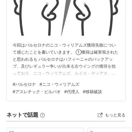
今回はバルセロナのニコ・ウィリアムズ獲得失敗につい
て感じたことを書いていきます。 ①獲得は確実視された
と思われるも バルセロナはハフィーニャのバックアッ
プ、及びレギュラー争いが出来る左ウイングの獲得を狙
っており、ニコ・ウィリアムズ、ルイス・ディアス、ラ
ッシュフォード等の噂が囁かれていました。 そんな中急
#
バルセロナ
#
ニコ・ウィリアムズ
浮上したのがニコ獲得。本人がタイトル獲得やヤマルと
#
アスレチック・ビルバオ
#
代理人
#
移籍破談
のプレーを望みバルセロナへの移籍を求めていた事、そ
して契約解除金5800万€を払えば獲得出来る事もあり話
は比較的早く進み、契約年数や年俸などで合意したとの
ネットで話題
もっと見る
報道が出て、獲得は確実視されたと思われました。 しか
しここから事態は思わぬ方向に進む事になっ…