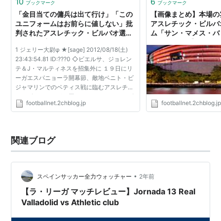
10
6
ブックマーク
ブックマーク
「金目当ての傭兵は出て行け」「この
【画像まとめ】本場の
ユニフォームはお前らに値しない」批
アスレチック・ビルバ
判されたアスレチック・ビルバオ選手
ム「サン・マメス・バリ
が練習欠席 : footballnet
footballnet【サッ
1 ジェリー大尉φ ★[sage] 2012/08/18(土)
23:43:54.81 ID:???0 ◇ビエルサ、ジョレン
テ＆J・マルティネスを招集外に １９日にリ
ーガエスパニョーラ開幕節、敵地ベニト・ビ
ジャマリンでのベティス戦に臨むアスレチッ
ク・ビルバオだが、同チームのマルセロ・ビ
footballnet.2chblog.jp
footballnet.2chblog.j
エルサ監督はFWフェルナンド・ジョレンテ
と MFハビ・マルティネ...
関連ブログ
•
スペインサッカー全力ウォッチャー
2年前
【ラ・リーガ マッチレビュー】Jornada 13 Real
Valladolid vs Athletic club