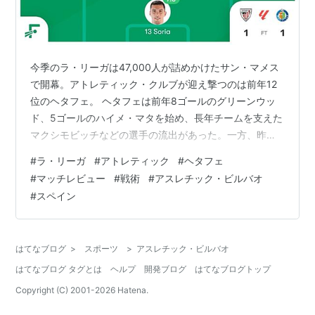
今季のラ・リーガは47,000人が詰めかけたサン・マメス
で開幕。アトレティック・クルブが迎え撃つのは前年12
位のヘタフェ。 ヘタフェは前年8ゴールのグリーンウッ
ド、5ゴールのハイメ・マタを始め、長年チームを支えた
マクシモビッチなどの選手の流出があった。一方、昨季
レンタルだったディエゴ・リコ、ソラ、ピーテルらを獲
#
ラ・リーガ
#
アトレティック
#
ヘタフェ
得しセルタからカルレス・ペレスをレンタルした。 一方
#
マッチレビュー
#
戦術
#
アスレチック・ビルバオ
昨季5位のアトレティックは、ムニアイン、ラウール・ガ
#
スペイン
ルシアというチームの看板選手が退団。しかし、バルセ
ロナへの噂が盛んだったニコ・ウィリアムズを慰留。彼
を新10番に据えたうえ主力選手の流出を抑え、バスク出
はてなブログ
>
スポーツ
>
アスレチック・ビルバオ
身（ギプスコア県）のゴロサベルを…
はてなブログ タグとは
ヘルプ
開発ブログ
はてなブログトップ
Copyright (C) 2001-
2026
Hatena.