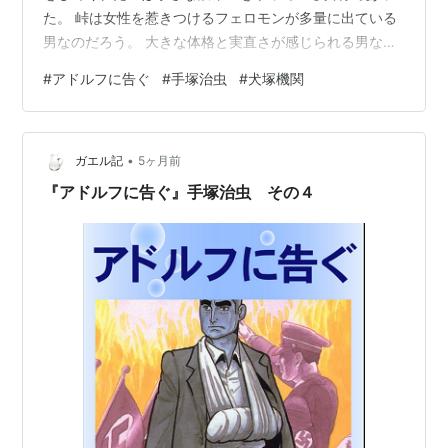
た。 峠は女性を惹きつけるフェロモンが多量に出ている
男なのだろう。 大きな体格と実直さが感じられる男なの
だ。 女将は以前の恋人を戦争にとられ峠にその面影を見
#
アドルフに告ぐ
#
手塚治虫
#
犬塚機関
ている。 だがまたもやここにランプが現れる。 彼は死ん
でいなかったのだ。 それどころか再び峠に叩きのめされ
ても起き上がり峠をとことんまで追い詰めると言い去
•
る。 峠は警察に捕まるが次に彼を救ったのは小城先生だ
ガエル記
5ヶ月前
った。彼女も小島の死闘から生き残ったのだ。 しかも彼
『アドルフに告ぐ』手塚治虫 その４
女は秘密文書を見つけ回収してい…