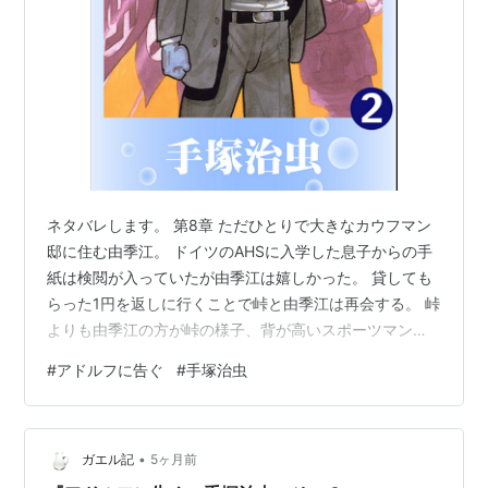
ネタバレします。 第8章 ただひとりで大きなカウフマン
邸に住む由季江。 ドイツのAHSに入学した息子からの手
紙は検閲が入っていたが由季江は嬉しかった。 貸しても
らった1円を返しに行くことで峠と由季江は再会する。 峠
よりも由季江の方が峠の様子、背が高いスポーツマンで
明るく開けっぴろげな感じだと好意を持ってしまうの
#
アドルフに告ぐ
#
手塚治虫
だ。 再開後カウフマン邸を出た峠はすぐに特高に捕ま
る。 赤羽は峠を痛めつけた。 が、本多大佐が保証人にな
るという連絡が入り拷問は中断される。 外で待っていた
•
のは由季江だった。 由季江は本多大佐の友人で頼み込ん
ガエル記
5ヶ月前
だのだった。 それ以上に本多大佐は由季江に思いを寄せ