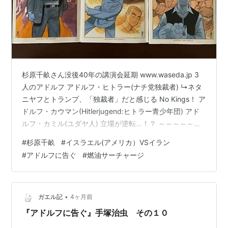
杉原千畝さん没後40年の講演会延期 www.waseda.jp 3
人のアドルフ アドルフ・ヒトラー(ナチ党独裁者) ↳ネタ
ニヤフとトランプ、「独裁者」だと感じる No Kings！ ア
ドルフ・カウマン(Hitlerjugend:ヒトラー青少年団) アド
ルフ・カミル(ユダヤ人) 立場が逆転…！？ ～～～～～～
～～～～～～～～～～～～ 秋の旅行は、延期決定 安全第
#
杉原千畝
#
イスラエル(アメリカ）VSイラン
一 シンガポールケロシンの発表が怖い… シンガポールは
#
アドルフに告ぐ
#
燃油サーチャージ
アジア最大の石油取引ハブ ここでの価格がアジア近隣諸
国(日本、韓国、中国など)の 石油製品価格のベンチマー
ク(基準) 燃油サーチャージ計算 シンガポールケロシン価
格 × 為替レート(円…
•
ガエル記
4ヶ月前
『アドルフに告ぐ』手塚治虫 その１０