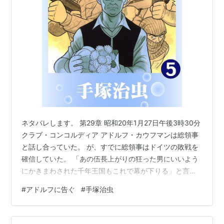
ネタバレします。 第29章 昭和20年1月27日午後3時30分
クラブ・コンコルディア アドルフ・カウフマンは総領事
と話し合っていた。 が、すでに総領事はドイツの敗戦を
確信していた。 「あの伍長上がりの狂った男にいいよう
にかきまわされた千年王国もこれで幕が下りる」と言い
放つ。 カウフマンは総領事は反逆者だと告げ大使館へ電
#
アドルフに告ぐ
#
手塚治虫
話して逮捕させようとしたが電話は不通、東京は空襲を
受けていたのだ。 カウフマンは自分だけはナチス将校と
して誇り高く生きると誓う。 その直後、ひとりきりのエ