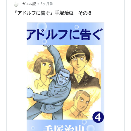
•
リザと出会いカウフマンは再び結婚を申し込み「そうす
ガエル記
5ヶ月前
れば君もアーリア人の資格が取れる」と伝える。 しかし
『アドルフに告ぐ』手塚治虫 その８
エリザの心はカミルと決ま…