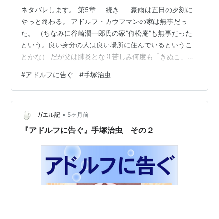
ネタバレします。 第5章──続き── 豪雨は五日の夕刻に
やっと終わる。 アドルフ・カウフマンの家は無事だっ
た。 （ちなみに谷崎潤一郎氏の家”倚松庵”も無事だった
という。良い身分の人は良い場所に住んでいるというこ
とかな） だが父は肺炎となり苦しみ何度も「きぬこ」と
つぶやいた。 父が気づいた時にアドルフはそのことを告
#
アドルフに告ぐ
#
手塚治虫
げると彼は否定した。 さらにアドルフが「ヒットラーは
ユダヤ人なの」と問うと身を起こして激怒した。 やむな
くアドルフは木の穴から見つけた紙きれを差し出した。
•
父親はその字を書いた者の名を言えと叱咤し息子を殴
ガエル記
5ヶ月前
る。 が、肺炎の身体はこの興奮に耐えきれず激しく咳き
『アドルフに告ぐ』手塚治虫 その２
こんで病院へ運ばれることとなっ…