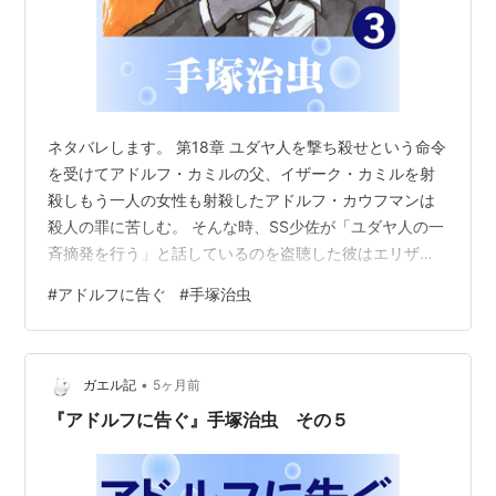
ネタバレします。 第18章 ユダヤ人を撃ち殺せという命令
を受けてアドルフ・カミルの父、イザーク・カミルを射
殺しもう一人の女性も射殺したアドルフ・カウフマンは
殺人の罪に苦しむ。 そんな時、SS少佐が「ユダヤ人の一
斉摘発を行う」と話しているのを盗聴した彼はエリザの
両親にその話を伝えすぐにも亡命した方が良いと忠告し
#
アドルフに告ぐ
#
手塚治虫
た。 だがエリザの父親はコネがあって絶対に自分の家族
は摘発されないと信じ切ってカウフマンの助言を聞き入
れなかった。 やむなくカウフマンは外出中のエリザの帰
•
りを待つ。 ひとり外出していたエリザは途中でナチスの
ガエル記
5ヶ月前
取り締まりを受ける女性と遭遇し彼女自身も暴行を受け
『アドルフに告ぐ』手塚治虫 その５
る。 帰りを待っていたカウフマンは…