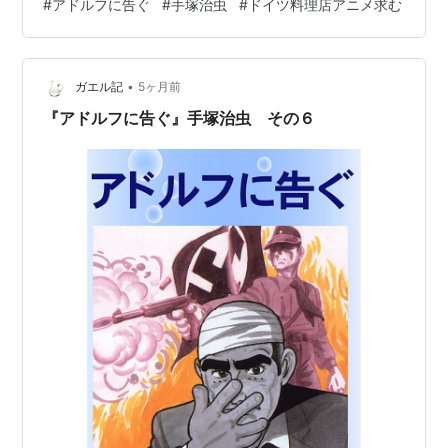
#
アドルフに告ぐ
#
手塚治虫
#
ドイツ料理店アニメ求む
ていた。 ラムゼイはソ連情報部の第一級スパイであっ
た。 彼の目的は日本がソ連を攻撃するかどうかを探り確
かめモスクワへ報せナチスのソ連侵攻に対処させること
•
だった。 ラムゼイに直接会えるのは日本人を含め四人だ
ガエル記
5ヶ月前
け。 それから情報を集める下部メンバーは網の目のよう
『アドルフに告ぐ』手塚治虫 その６
に組み込まれ互いは未知の人々…