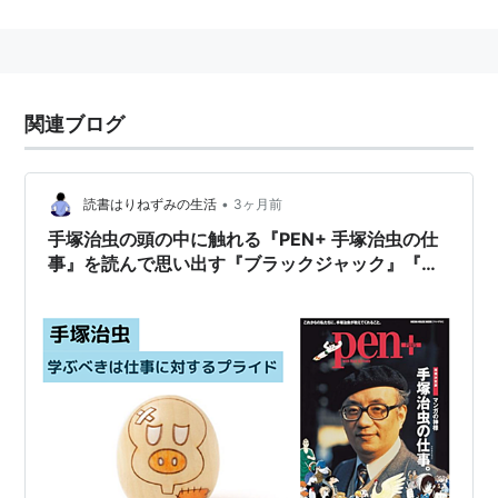
屋の息子、アドルフ・カミル、そして
ナチス総統アドルフ・ヒトラーの３人が絡む物語は必
見。ヒトラーの出生の秘密とは？
関連ブログ
単行本
ハードカバー版
•
読書はりねずみの生活
3ヶ月前
ISBN:4163632506
手塚治虫の頭の中に触れる『PEN+ 手塚治虫の仕
ISBN:4163632603
事』を読んで思い出す『ブラックジャック』『火
ISBN:4163632700
の鳥』『アドルフに告ぐ』の魅力
ISBN:4163632808
文春コミックス版
ISBN:4168501132
ISBN:4168501140
ISBN:4168501159
ISBN:4168501167