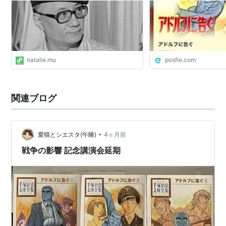
ISBN:4091621872
（下）
漫画 コミック
関連語：リスト::漫画作品タイトル
natalie.mu
posfie.com
関連ブログ
•
愛猫とシエスタ(午睡)
4ヶ月前
戦争の影響 記念講演会延期