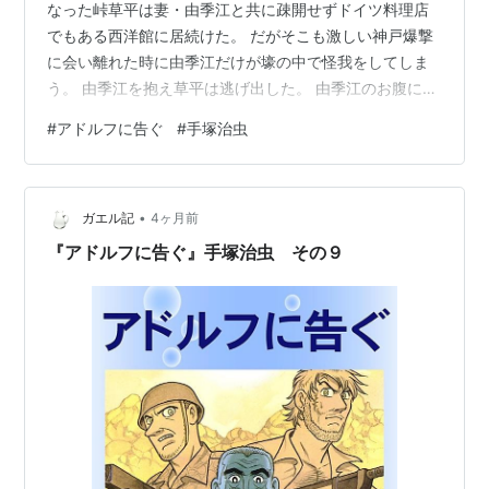
なった峠草平は妻・由季江と共に疎開せずドイツ料理店
でもある西洋館に居続けた。 だがそこも激しい神戸爆撃
に会い離れた時に由季江だけが壕の中で怪我をしてしま
う。 由季江を抱え草平は逃げ出した。 由季江のお腹には
草平との赤ちゃんがいた。 人混みのなかで草平はエリザ
#
アドルフに告ぐ
#
手塚治虫
と出会い炊き出しを分けてもらう。 だが由季江は気を失
ってしまう。 再び草平は由季江を背負い仮救護所で医師
の診断を受け彼女が脳障害で危険な状態だと知る。 「と
•
はいえケガ人病人が溢れかえるこの状況ではとても受け
ガエル記
4ヶ月前
入れてくれる病院はない、ただし軍人の幹部か政界の方
『アドルフに告ぐ』手塚治虫 その９
でもおいでなら」と若い医師は忠告…