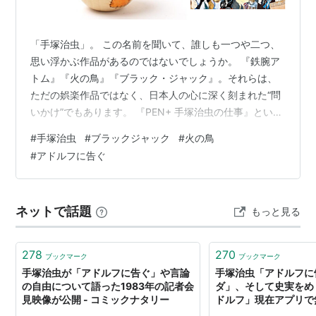
ISBN:4168501175
文春文庫版（4巻組セット…
ASIN:B00006LNTX
）
「手塚治虫」。 この名前を聞いて、誰しも一つや二つ、
ISBN:4168110133
思い浮かぶ作品があるのではないでしょうか。 『鉄腕ア
ISBN:4168110141
トム』『火の鳥』『ブラック・ジャック』。それらは、
ISBN:416811015X
ただの娯楽作品ではなく、日本人の心に深く刻まれた“問
いかけ”でもあります。 『PEN+ 手塚治虫の仕事』という
ISBN:4168110168
ムック本を手に取りました。 没後30年を経てもなお、手
ISBN:4168110176
#
手塚治虫
#
ブラックジャック
#
火の鳥
塚作品が新しい形で社会と接点を持ち続ける今、その創
#
アドルフに告ぐ
作の源に迫ろうとする一冊です。 この記事では、本書の
手塚治虫漫画全集版（講談社）
感想を軸にしながら、あらためて「ブラックジャック」
ISBN:4061759728
「火の鳥」「アドルフに告ぐ」などの名作の魅力を語り
ISBN:4061759736
ネットで話題
もっと見る
つつ、手塚治虫という存在の凄みを考えてみたいと思い
ISBN:4061759744
ます。 ■『PEN+ 手塚治虫…
ISBN:4061759752
278
270
ブックマーク
ブックマーク
ISBN:4061759760
手塚治虫が「アドルフに告ぐ」や言論
手塚治虫「アドルフに
の自由について語った1983年の記者会
ダ」、そして史実をめ
My First WIDE版
見映像が公開 - コミックナタリー
ドルフ」現在アプリで
ISBN:4091621848
（上）
る！）