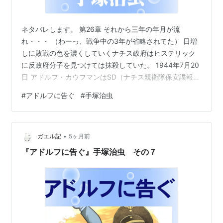
ネタバレします。 第26章 それから三年の年月が流
れ・・・ （わーっ、戦争中の3年が省略されてた） 日増
しに敗戦の色を濃くしていくナチス政府はヒステリック
に反政府分子を見つけては抹殺していた。 1944年7月20
日 アドルフ・カウフマンはSD（ナチス親衛隊保安諜報
部）となって活躍している。（ひどいことをしている）
#
アドルフに告ぐ
#
手塚治虫
その様子を見たアセチレン・ランプはカウフマンをゲシ
ュタポとして日本に送りたいと望んでいるがアドルフは
ランプを侮っている。 アドルフが慕っているのは神戸に
•
いるママだけだった。 そして連合軍は怒涛のようにドイ
ガエル記
5ヶ月前
ツを襲い反逆者はにましに増えている。 そこに「総統爆
『アドルフに告ぐ』手塚治虫 その７
死」の報が入る。 「狼の砦」…