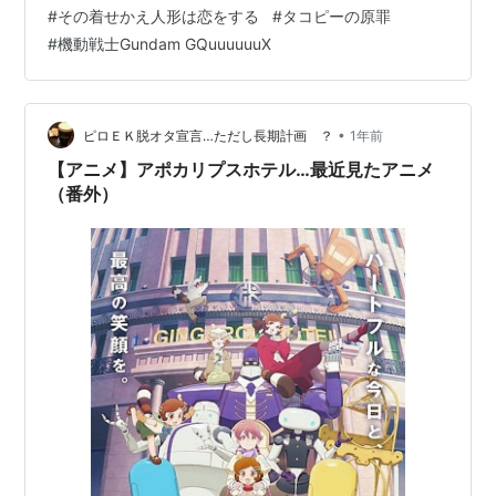
ー記事も併せてご覧いただければ幸いである。 それぞれ
#
その着せかえ人形は恋をする
#
タコピーの原罪
のタイトルは，水色＝冬アニメ，桃色＝春アニメ，赤色
#
機動戦士Gundam GQuuuuuuX
＝夏アニメ，茶色＝秋アニメのように色分けしてある。
10位：『メダリスト』 第5話 「score05 名港杯 初級女子
FS（後）」より引用 ©︎つるまいかだ・講談社／メダリス
ト製作委員会 【…
•
ピロＥＫ脱オタ宣言…ただし長期計画 ？
1年前
【アニメ】アポカリプスホテル…最近見たアニメ
（番外）