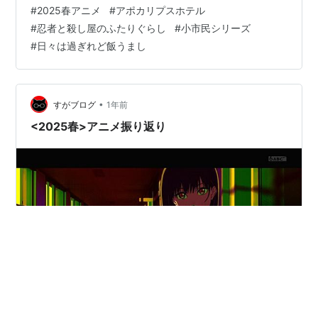
う夏アニメですよ。猛暑続きで休み休み観ているのです
#
2025春アニメ
#
アポカリプスホテル
が、正直全部観きれなかったので、年内中には観納めた
#
忍者と殺し屋のふたりぐらし
#
小市民シリーズ
いと思ってますのでとりあえず感想書いていきますねっ
#
日々は過ぎれど飯うまし
阿波連さんははかれない season2 S 素敵なシーズンでし
たね。この２人が付き合ってからの日常って、王道の恋
愛漫画とかって付き合うまでがゴールみたいなとこある
じゃないです…
•
すがブログ
1年前
<2025春>アニメ振り返り