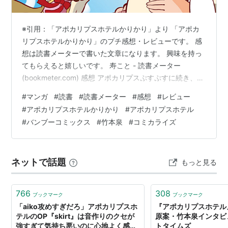
※引用：「アポカリプスホテルかりかり」より 「アポカ
リプスホテルかりかり」のプチ感想・レビューです。 感
想は読書メーターで書いた文章になります。 興味を持っ
てもらえると嬉しいです。 寿こと - 読書メーター
(bookmeter.com) 感想 アポカリプスぷすぷすに続き、今
度はかりかり。 あとがきにあるように、是非とも続いて
#
マンガ
#
読書
#
読書メーター
#
感想
#
レビュー
欲しいですね。 ぷすぷすと直接の繋がりはないのです
#
アポカリプスホテルかりかり
#
アポカリプスホテル
が、どちらもアニメの各話ストーリーについて色々面白
#
バンブーコミックス
#
竹本泉
#
コミカライズ
い追加情報が手に入るので両方確認するとなお楽しい。
……まぁぷすぷすは超々ダイジェストで別の事がメインで
すが。 かりかりはまさに追加情報、と言うか各話のその
ネットで話題
もっと見る
後って感じの内容…
766
308
ブックマーク
ブックマーク
「aiko攻めすぎだろ」アポカリプスホ
『アポカリプスホテル
テルのOP『skirt』は音作りのクセが
原案・竹本泉インタビュ
強すぎて気持ち悪いのに心地よく感じ
トタイムズ