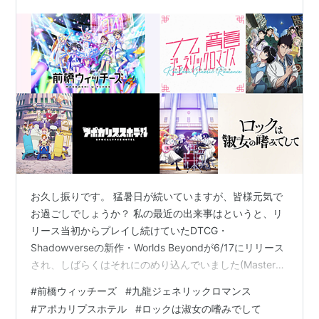
タートライアル門…
お久し振りです。 猛暑日が続いていますが、皆様元気で
お過ごしでしょうか？ 私の最近の出来事はというと、リ
リース当初からプレイし続けていたDTCG・
Shadowverseの新作・Worlds Beyondが6/17にリリース
され、しばらくはそれにのめり込んでいました(Masterラ
ンクまでは到達したので今は一旦落ち着いてる)。 あと会
#
前橋ウィッチーズ
#
九龍ジェネリックロマンス
社の都合で引越をすることになりまして、超近場での引
#
アポカリプスホテル
#
ロックは淑女の嗜みでして
越なので生活圏内は全く変わらないんですが、これまで