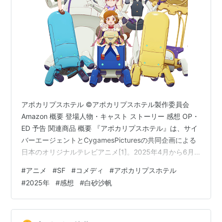
アポカリプスホテル ©アポカリプスホテル製作委員会
Amazon 概要 登場人物・キャスト ストーリー 感想 OP・
ED 予告 関連商品 概要 『アポカリプスホテル』は、サイ
バーエージェントとCygamesPicturesの共同企画による
日本のオリジナルテレビアニメ[1]。2025年4月から6月
まで日本テレビほかにて放送された[2]。 引用元：
#
アニメ
#
SF
#
コメディ
#
アポカリプスホテル
https://ja.wikipedia.org/wiki/アポカリプスホテル 登場人
#
2025年
#
感想
#
白砂沙帆
物・キャスト 主要キャラクター ヤチヨ 引用元：アニメ
『アポカリプスホテル』 声 - 白砂沙帆[3][注 1] 本作の主
人公[3]。2157年時点では銀河楼支配人代理の…