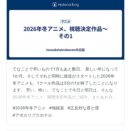
てなことで早いもので1月もあと数日。 新しい年になって
1か月。そしてそれと同時に放送がスタートした2026年
冬アニメも、1クール作品は3分の1が終了したことになり
ます。 早い。怖い。 てなことで今日と明日は、そんな
2026年冬アニメ。視聴決定作品のご紹介。またあわせて
1話視聴感想では間に合わなかった作品の感想も挙げてお
#
2026年冬アニメ
#
地獄楽
#
正反対な君と僕
ります。 ではでは。早速、まずは1話視聴感想で間に合わ
#
アポカリプスホテル
なかった、こちらの作品の感想から。 ・『【推しの
子】』 ・・・アニメは3話まで放送されていますが、感