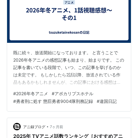
既に続々、放送開始になっております。 と言うことで
2026年冬アニメの感想記事も始まり、始まりです。 この
記事を書いている段階で、いつ、この記事を挙げるのか
は未定です。 もしかしたら2話以降、放送されている作
品もあるかもしれませんが、この記事における感想はす
べて1話オンリーです。 なのでもしかしたら、1話で
#
2026年冬アニメ
#
アポカリプスホテル
散々、貶しておいて、2話で『この作品、最高じゃん！』
#
勇者刑に処す 懲罰勇者9004隊刑務記録
#
違国日記
と熱い掌返しをしているかもしれませんが、その時は許
して下さい。 ではでは、早速まいりましょう。 2026年
冬アニメ、1話視聴感想。こちらの作品からスタートで
す！ ・『アポカリプスホテル』 ・・・は？いきなり
•
アニ録ブログ
7ヶ月前
2026年冬アニメじゃない作品だし…
2025年 TVアニメ話数ランキング［おすすめアニ