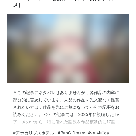
メ］
＊この記事にネタバレはありませんが，各作品の内容に
部分的に言及しています。未見の作品を先入観なく鑑賞
されたい方は，作品を先にご覧になってから本記事をお
読みください。 今回の記事では，2025年に視聴したTV
アニメの中から，特に優れた話数を作品横断的に10話選
び，ランキング形式で紹介する。各話数に関するレビュ
#
アポカリプスホテル
#
BanG Dream! Ave Mujica