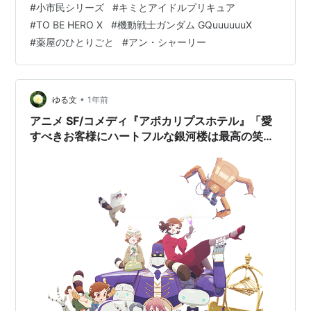
#
小市民シリーズ
#
キミとアイドルプリキュア
寮暮らしだったのが完全に一人暮らしになり、大学時代
#
TO BE HERO X
#
機動戦士ガンダム GQuuuuuuX
は自宅から通っていた自分としては、今更ながら初めて
#
薬屋のひとりごと
#
アン・シャーリー
の自炊生活(どこまでするかわからないけど)が始まるとい
うことで不安…
•
ゆる文
1年前
アニメ SF/コメディ『アポカリプスホテル』「愛
すべきお客様にハートフルな銀河楼は最高の笑顔
です！」