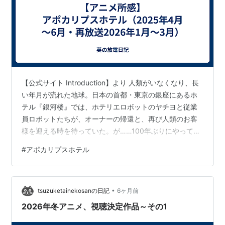
【公式サイト Introduction】より 人類がいなくなり、長
い年月が流れた地球。日本の首都・東京の銀座にあるホ
テル『銀河楼』では、ホテリエロボットのヤチヨと従業
員ロボットたちが、オーナーの帰還と、再び人類のお客
様を迎える時を待っていた。が……100年ぶりにやってき
たお客様は、地球外生命体だった。次々に訪れる彼らの
#
アポカリプスホテル
目的は、宿泊か、侵略か、はたまたどちらでもないの
か……『銀河楼』の威信をかけたヤチヨたちのおもてなし
が、今、始まる……… 上記の説明を補足すると、「人類
•
がいなくなった」のは、治療や根絶が不可能なウィルス
tsuzuketainekosanの日記
6ヶ月前
が地球に蔓延し、やむなく人類は地球を脱出した（ウィ
2026年冬アニメ、視聴決定作品～その1
ルスは人間以外の生物には無害…