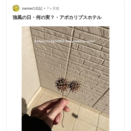
想はあくまで1話のみで。あれですね。お話がどんどん進
んでいくにつれ、そして登場人物たちの活躍の場が広が
•
memeの日記
7ヶ月前
っていく、売れっ子に近づ…
強風の日・何の実？・アポカリプスホテル