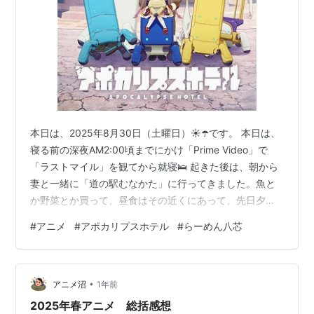
本日は、2025年8月30日（土曜日）☀️☂️です。 本日は、
寝る前の深夜AM2:00頃までにかけ「Prime Video」で
「ラストマイル」を観てから就寝🛌 起きた後は、朝から
妻と一緒に「道の駅むなかた」に行ってきました。魚と
か野菜とか買って、昼食はその近くにあって、先日夕方
の情報番組で観て気になっていた「らーめん八芯」とい
#
アニメ
#
アポカリプスホテル
#
らーめん八芯
うお店に行き、写真の「鯛塩ラーメン」（税込750円）
と「おい飯鯛茶漬け用（正式名覚えてない）」（税込
350円）をいただきました。 上品な味かつ美味しくて、
•
割とお安いお店、近くに行った際には、また行ってみよ
アニメ沼
1年前
うかと思います👍 北九州に戻ってからは「スーパーセン
2025年春アニメ 総括感想