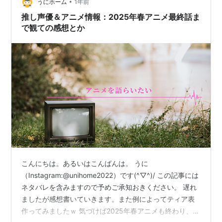
•
うにホーム
1年前
推し声優＆アニメ情報：2025年春アニメ最終話ま
で観ての感想とか
こんにちは。あるいはこんばんは。 うに
（Instagram:@unihome2022）です(^▽^)/ この記事には
ネタバレを含みますので予めご承知おきください。 遅れ
ましたが感想書いていきます。また例によってティア表
作ってみましたｗ 気づけば2025年春アニメも終わり、も