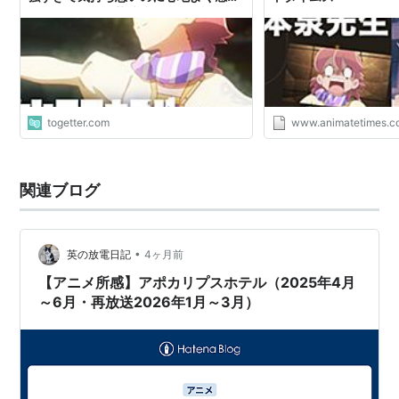
る→その正体を菊地成孔さんが詳しく
解説してくれた
togetter.com
www.animatetimes.
関連ブログ
•
英の放電日記
4ヶ月前
【アニメ所感】アポカリプスホテル（2025年4月
～6月・再放送2026年1月～3月）