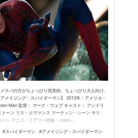
アメスパの方がちょっぴり現実的、ちょっぴり大人向け、
イジング・スパイダーマン】 2012年 - アメリカ -
 Spider-Man 監督： マーク・ウェブ キャスト： アンドリ
トーン リス・エヴァンス マーティン・シーン サリ
ン デニス・リアリー続編： roars-
om ここまでhuluでサム・ライミ版をせかせかおさらいしてきたけ
#
スパイダーマン
#
アメイジング・スパイダーマン
のでアメスパからはアマプラでゆっくり観始めた…