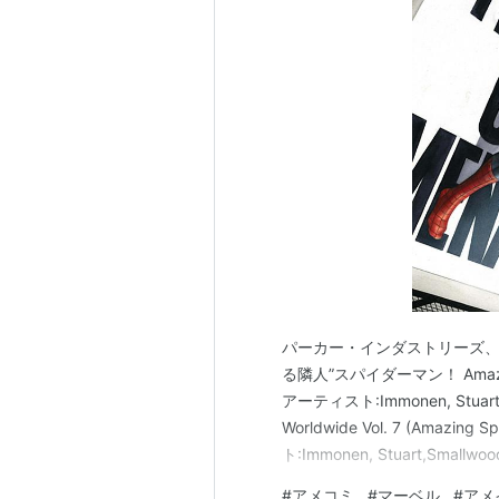
リス・エヴァンズ
：カート・コ
デニス・リアリー
：ジョージ・
マーティン・シーン
：ベン・パ
サリー・フィールド
：メイ・パ
イルファン・カーン
：ラジト・
キャンベル・スコット
：リチャ
エンベス・デイヴィッツ
：メア
概要
科学高校の高校生ピーター・パーカ
妻の元で育てられた。両親の同僚だ
パーカー・インダストリーズ、
社に潜入するが、特別な蜘蛛に咬ま
る隣人”スパイダーマン！ Amazing Spi
ターはコナーズ博士の研究を手伝う
アーティスト:Immonen, Stuart 作者
き添えで殺さる。夜な夜な街で犯人
Worldwide Vol. 7 (Amazing S
ーマンはマスコミを賑わし始める。
ト:Immonen, Stuart,Smallwoo
起こしてしまう。
#
アメコミ
#
マーベル
#
アメ