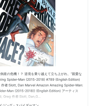
ナーズ博士
ステイシー
ーカー
ーカー
ラータ
ード・パーカー
リー・パーカー
ーは、幼い頃に研究者だった両親が失踪し、伯父夫
ったコナーズ博士の存在を知り、彼に近付こうと会
倒産の危機！？ 逆境を乗り越えて立ち上がれ、“親愛な
れ、それ以来超人的身体能力を備えてしまう。ピー
der-Man (2015-2018) #789 (English Edition)
事ようになるが、ある日、愛すべき伯父が強盗の巻
:Slott, Dan Marvel Amazon Amazing Spider-Man:
探しをして悪党退治を始めた事から、謎のスパイダ
pider-Man (2015-2018)) (English Edition) アーティス
そしてコナーズ博士との研究が、思わぬ事態を引き
d, Greg 作者:Slott, Dan,G…
イジング・スパイダーマン