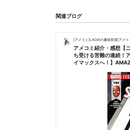
監督：
マーク・ウェブ
製作：
アヴィ・アラッド
、
マシ
関連ブログ
製作総指揮：
マイケル・グリロ
製作補：
カイラ・クレイマン
、
[アメコミ]LAGIAの趣味部屋[アメト
脚本：
ジェームズ・ヴァンダー
アメコミ紹介・感想【
ローヴス
ち受ける苦難の連続！
原案：
ジェームズ・ヴァンダー
イマックスへ！】AMAZIN
原作：
スタン・リー
、
スティー
撮影：
ジョン・シュワルツマン
編集：
アラン・エドワード・ベ
音楽：
ジェームズ・ホーナー
キャスト
アンドリュー・ガーフィールド
エマ・ストーン
：グウェン・ス