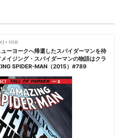
ュー・トルマック
、
ローラ・ジスキン
、
スタン・リー
ベアトリス・セケイラ
•
イ]
5日前
ビルト
、
アルヴィン・サージェント
、
スティーヴ・ク
ニューヨークへ帰還したスパイダーマンを待
アメイジング・スパイダーマンの物語はクラ
ビルト
G SPIDER-MAN（2015）#789
ヴ・ディッコ
ル
、
マイケル・マカスカー
、
ピエトロ・スカリア
：ピーター・パーカー
テイシー