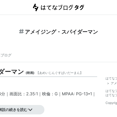
アメイジング・スパイダーマン
連ブログ
ダーマン
(
映画
)
【
あめいじんぐすぱいだーまん
】
はてな
>
アメ
はてな
｜画面比：2.35:1｜映倫：G｜MPAA: PG-13
*1
｜
はてな
Copyrig
解説の続きを読む