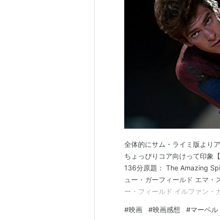
全体的にサム・ライミ版より
ちょっぴりコア向けって印象【アメ
136分原題： The Amazing
ュー・ガーフィールド エマ・ス
ー・フィールド イルファン・カー
movie.hatenablog.c
#
映画
#
映画感想
#
マーベル
ど、4K版があるのを見つけた