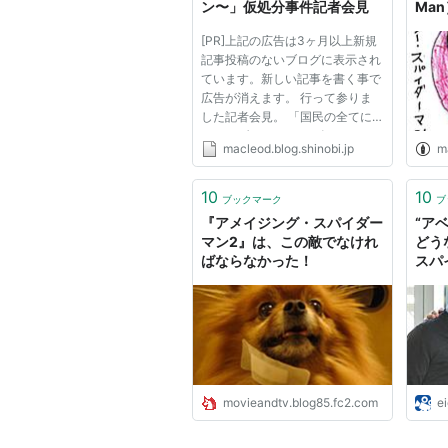
ン〜」仮処分事件記者会見
Man
[PR]上記の広告は3ヶ月以上新規
記事投稿のないブログに表示され
ています。新しい記事を書く事で
広告が消えます。 行って参りま
した記者会見。 「国民の全てに
スパイダーマンを！ ビデオレン
macleod.blog.shinobi.jp
m
タル商品許諾に関する継続的地位
の確認」 ソニー・ピクチャーズ
の「アメイジング・スパイダーマ
10
10
ブックマーク
ブ
ン」他３タイトルが、TSUTAYA
『アメイジング・スパイダー
“ア
独占...
マン2』は、この敵でなけれ
どう
ばならなかった！
スパ
ンビに
映画.
movieandtv.blog85.fc2.com
e