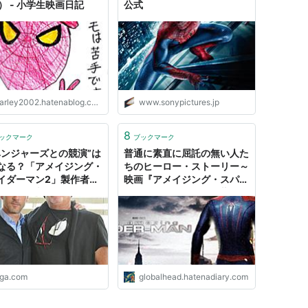
） - 小学生映画日記
公式
arley2002.hatenablog.com
www.sonypictures.jp
8
ックマーク
ブックマーク
ベンジャーズとの競演”は
普通に素直に屈託の無い人た
なる？「アメイジング・
ちのヒーロー・ストーリー～
イダーマン2」製作者コ
映画『アメイジング・スパイ
聞く : 映画ニュース -
ダーマン』 - メモリの藻
com
屑 、記憶領域のゴミ
iga.com
globalhead.hatenadiary.com