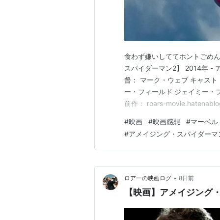
食わず嫌いしててホントごめん
スパイダーマン2】 2014年 - アメリ
督： マーク・ウェブ キャスト
ー・フィールド ジェイミー・
前作： roars-movie.hat
んたすげえよ！！！ ⁡ とい
#
映画
#
映画感想
#
マーベル
「NWH」に向けてのおさらい
#
アメイジング・スパイダーマ
•
ロアーの映画ログ
8日前
【映画】アメイジング