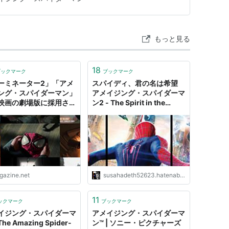
からスタッフ、キャストを一新したリブート作。
もっと見る
18
ブックマーク
ブックマーク
ーミネーター2」「アメ
スパイディ、君の名は希望
ング・スパイダーマン」
アメイジング・スパイダーマ
映画の劇場版に採用され
ン2 - The Spirit in the
ったもうひとつのエンデ
Bottle
グ
igazine.net
susahadeth52623.hatenablog.com
11
ックマーク
ブックマーク
イジング・スパイダーマ
アメイジング・スパイダーマ
e Amazing Spider-
ン™ | ソニー・ピクチャーズ