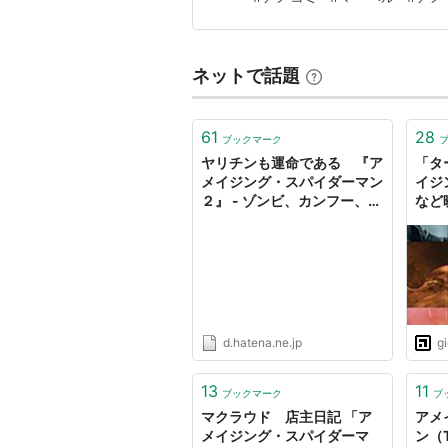
サム・ライミ監督による3部作
2012年7月世界同時公開。
ネットで話題
予告編
61
28
ブックマーク
ヤリチンも運命である 『ア
「タ
メイジング・スパイダーマン
イジ
２』 - ゾンビ、カンフー、ロ
など
ックンロール
なか
ィン
d.hatena.ne.jp
g
13
11
ブックマーク
ブ
マクラウド 店主日記 「ア
アメ
メイジング・スパイダーマ
ン（Th