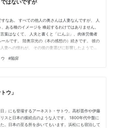
）ではないですが
ですなあ。 すべての他人の奥さんは人妻なんですが、 人
う、ある種のイメージを 喚起するわけではありません。
言葉はなくて、 人夫と書くと「にんぷ」、肉体労働者
ルールです。 陸奥宗光の（本の感想の）続きです。 彼の
人妻への憧れが、 その後の妻選びに影響したようで
ト・サトウも惹かれます。 陸奥宗光の半生を描いた小説
トウ
#
陥穽
がこのエピソードでした。 アーネスト・サトウのこと イ
ネスト・サ…
サトウ」
日日」にも登場するアーネスト・サトウ。高杉晋作や伊藤
リスと日本の接続点のような人です。 1800年代中盤に
した。日本の至る所を歩いてもいます。浜松にも宿泊して