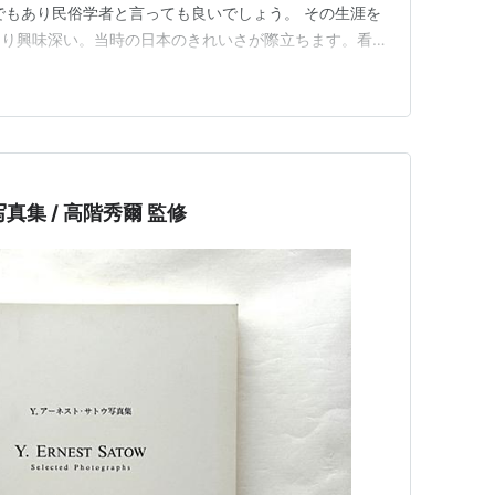
でもあり民俗学者と言っても良いでしょう。 その生涯を
あり興味深い。当時の日本のきれいさが際立ちます。看板
も落ちていないし、草もしっかり刈られています。 サ
たが、違いました。ジョン万次郎みたいに。サトウという
。「薩道」と書いてあ…
真集 / 高階秀爾 監修