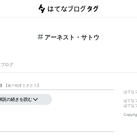
アーネスト・サトウ
連ブログ
般
)
【
あーねすとさとう
】
はてな
解説の続きを読む
はてな
はてな
Copyrig