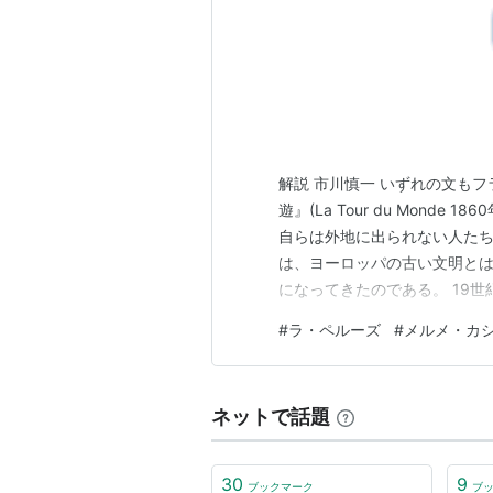
解説 市川慎一 いずれの文も
遊』(La Tour du Mond
自らは外地に出られない人た
は、ヨーロッパの古い文明と
になってきたのである。 19
前の海外旅行の時代を迎えるこ
#
ラ・ペルーズ
#
メルメ・カ
員の日本観｣について 日本の
にはむしろ｢ラ・ペルー…
ネットで話題
30
9
ブックマーク
ブ