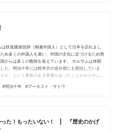
宿
ムは鉄道建築技師（御雇外国人）として日本を訪れまし
のため多くの外国人を雇い、外国の文化に近づけるため努
国からは多くの教師を迎えています。 ホルサムは休暇
ました。明治十年には軽井沢の追分宿にも宿泊していま
ホテル」という看板のある茶屋があったことがホルサムの
 in Japan』から判っています。それがどの茶屋であったかは
#
明治十年
#
アーネスト・サトウ
うことを考えると注目すべきことと思います。 アーネ
書が発行…
った！もったいない！ | 『歴史のかげ
子