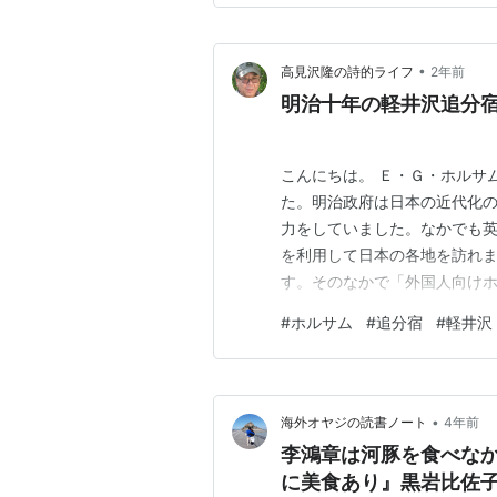
•
高見沢隆の詩的ライフ
2年前
明治十年の軽井沢追分
こんにちは。 Ｅ・Ｇ・ホルサ
た。明治政府は日本の近代化
力をしていました。なかでも英
を利用して日本の各地を訪れ
す。そのなかで「外国人向け
日本旅行記『Eight Years
#
ホルサム
#
追分宿
#
軽井沢
わからないものの明治十年とい
スト・サトウ卿の日本旅行案図
•
海外オヤジの読書ノート
4年前
李鴻章は河豚を食べなか
に美食あり』黒岩比佐