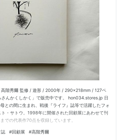
秀爾 監修 / 遊形 / 2000年 / 290x218mm / 127ペ
んかくしかく」で販売中です。 hon034.stores.jp 日
の母との間に生まれ、戦後『ライフ』誌等で活躍したフォ
スト・サトウ。1998年に開催された回顧展にあわせて刊
までの代表作70点を収録しています。
フ誌
#
回顧展
#
高階秀爾