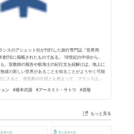
フランスのアシェット社が刊行した旅行専門誌『世界周
e 1860年創刊)に掲載されたものである。 18世紀の中頃から、
ちも、宣教師の報告や航海士の紀行文を紐解けば、地上に
は無縁の新しい世界があることを知ることがようやく可能
世紀に入ると、蒸気船の出現とも相まって、フランスは空
とになる。 一 モージュ｢日仏修好通商条約全権団随行
ション
#
榎本武揚
#
アーネスト・サトウ
#
原敬
地図では｢宗谷海峡｣の名で親しまれている海峡は、国際的
もっと見る
5
ックマーク
ブックマーク