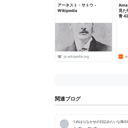
アーネスト・サトウ -
Ama
Wikipedia
見た
青 4
ウ (著
Mas
訳): 
ja.wikipedia.org
w
関連ブログ
うめはらなかせの日記みたいな掲示