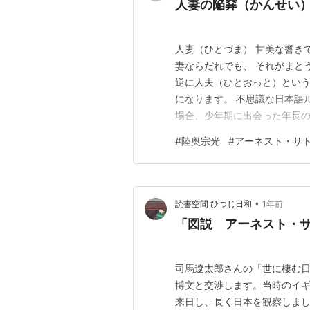
人妻の陥穽（かんせい
人妻（ひとづま） 甘美な響き
妻ならだれでも、 それがまと
逆に人夫（ひとおっと）という
になります。 不思議な日本語
場合、少年期に出会った年長の
す。 その陸奥の妻にアーネス
#
陸奥宗光
#
アーネスト・サ
「陥穽」で、 印象に残ったの
ギリス公使館の通訳だったアー
•
読書空間 ひつじ日和
1年前
「図説 アーネスト・
司馬遼太郎さんの「世に棲む
博文と交渉します。当時のイギ
来日し、長く日本を観察しま