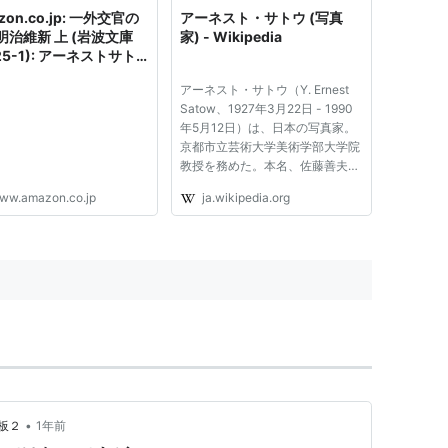
zon.co.jp: 一外交官の
アーネスト・サトウ (写真
明治維新 上 (岩波文庫
家) - Wikipedia
25-1): アーネストサト
), Satow,Ernest
アーネスト・サトウ（Y. Ernest
on (原名), 精一,坂田 (翻
Satow、1927年3月22日 - 1990
本
年5月12日）は、日本の写真家。
京都市立芸術大学美術学部大学院
教授を務めた。本名、佐藤善夫。
フォト・ジャーナリストとして
ww.amazon.co.jp
ja.wikipedia.org
1957年（昭和32年）にアメリカ
で活躍し始め、1962年（昭和37
年）には活躍の場を日本に移し
た。1968年（昭和43年）に京都
市立美術大...
•
板２
1年前