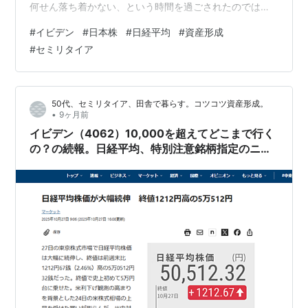
何せん落ち着かない、という時間を過ごされたのではな
いでしょうか。 株探、イビデン（4062）の基本情報。
#
イビデン
#
日本株
#
日経平均
#
資産形成
こちらはYahoo！ファイナンスから日本株ランキング
#
セミリタイア
（値上がり率） 株探、話題株ピックアップ【夕刊】2025
年10月28日15時43分 イビデン---大幅続伸、日経平均へ
の新規採用が発表される | 個別株 - 株探ニュース 16.3日
50代、セミリタイア、田舎で暮らす。コツコツ資産形成。
分の売買インパク…
•
9ヶ月前
イビデン（4062）10,000を超えてどこまで行く
の？の続報。日経平均、特別注意銘柄指定のニデ
ックを除外 イビデンを補充のニュースにまたビ
ックリ。