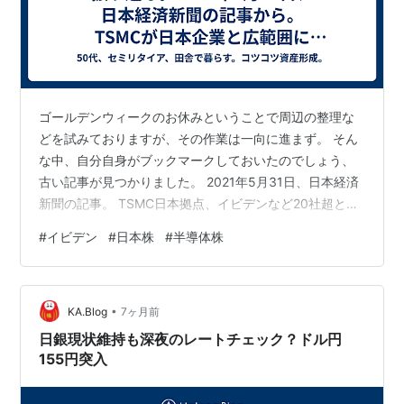
ゴールデンウィークのお休みということで周辺の整理な
どを試みておりますが、その作業は一向に進まず。 そん
な中、自分自身がブックマークしておいたのでしょう、
古い記事が見つかりました。 2021年5月31日、日本経済
新聞の記事。 TSMC日本拠点、イビデンなど20社超と連
携 半導体開発 www.nikkei.com 2021年5月31日
#
イビデン
#
日本株
#
半導体株
16:00(2021年5月31日 21:27更新)[会員限定記事 当時は
TSMCの動きには少し注目していたけれど、自分自身の
ことを振り返ると、正直、日本企業の動きにはあまり関
•
心が向いていなかったように思う。でも記事そのものは
KA.Blog
7ヶ月前
気になってこうしてメモしてあったのですね。…
日銀現状維持も深夜のレートチェック？ドル円
155円突入