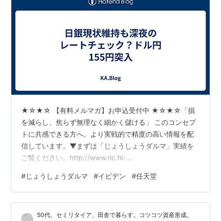
★☆★☆ 【有料メルマガ】お申込受付中 ★☆★☆「損
を減らし、焦らず無理なく細かく儲ける」 このコンセプ
トに共感できる方へ。より実戦的で精度の高い情報を配
信しています。▼まずは「じょうしょうダルマ」実績を
ご覧ください。http://www.ric.hi-
ho.ne.jp/joeshow/performance.html１ヶ月当たり４，３
#
じょうしょうダルマ
#
イビデン
#
任天堂
００円～（ランチ数回分で、一生モノの相場観を）相場
がある限り、チャンスは無限です。 一人で悩まず、確か
な指針を手に入れませんか？※リスク・手数料などにつき
50代、セミリタイア、田舎で暮らす。コツコツ資産形成。
ましては、以下の契約締結前交付書面をご参照くださ