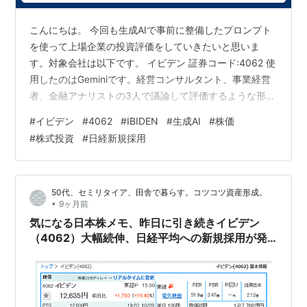
こんにちは。 今回も生成AIで事前に整備したプロンプト
を使って上場企業の投資評価をしていきたいと思いま
す。対象会社は以下です。 イビデン 証券コード:4062 使
用したのはGeminiです。経営コンサルタント、事業経営
者、金融アナリストの3人で議論して評価するような形に
しています。 日経平均への新規採用で話題になってま
#
イビデン
#
4062
#
IBIDEN
#
生成AI
#
株価
す。 ICの基盤を作っている会社です。半導体関連という
#
株式投資
#
日経新規採用
よりはサーバー関連っていったほうがいいのかな。 株価
を1年でみると、ここ直近の急騰は除いても右肩上がりが
続いてた感じです。 どこまでこの上昇が続くかがみんな
50代、セミリタイア、田舎で暮らす。コツコツ資産形成。
気になるところ。 さて、いきましょう。 イビデン
•
9ヶ月前
(4062) 企業投…
気になる日本株メモ、昨日に引き続きイビデン
（4062）大幅続伸、日経平均への新規採用が発
表される、の続き。