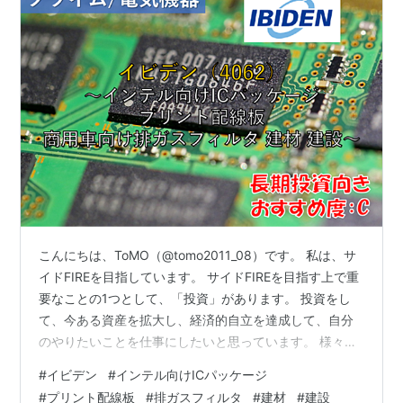
こんにちは、ToMO（@tomo2011_08）です。 私は、サ
イドFIREを目指しています。 サイドFIREを目指す上で重
要なことの1つとして、「投資」があります。 投資をし
て、今ある資産を拡大し、経済的自立を達成して、自分
のやりたいことを仕事にしたいと思っています。 様々な
投資の方法がありますが、その中の1つとして株式投資が
#
イビデン
#
インテル向けICパッケージ
あり、株式投資を行う上で株式銘柄を分析することは非
#
プリント配線板
#
排ガスフィルタ
#
建材
#
建設