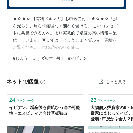
★☆★☆ 【有料メルマガ】お申込受付中 ★☆★☆「損
を減らし、焦らず無理なく細かく儲ける」 このコンセプ
トに共感できる方へ。より実戦的で精度の高い情報を配
信しています。▼まずは「じょうしょうダルマ」実績を
ご覧ください。http://www.ric.hi-
ho.ne.jp/joeshow/performance.html１ヶ月当たり４，３
#
じょうしょうダルマ
#
IHI
#
イビデン
００円～（ランチ数回分で、一生モノの相場観を！）相
場がある限り、チャンスは無限です。 一人で悩まず、確
かな指針を手に入れませんか？※リスク・手数料などにつ
ネットで話題
もっと見る
きましては、以下の契約締結前交付書面をご参照くださ
い。http://www.ric.hi-ho.ne.jp/…
24
23
ブックマーク
ブックマーク
イビデン、増産後も供給ひっ迫の可能
大物個人投資家のB・
性－エヌビディア向け基板独占
資家にまじってイビデ
登場 : 市況かぶ全力２