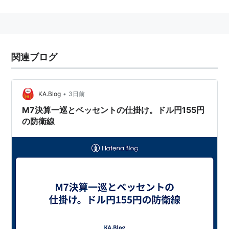
証券コード：4062
関連ブログ
•
KA.Blog
3日前
M7決算一巡とベッセントの仕掛け。ドル円155円
の防衛線