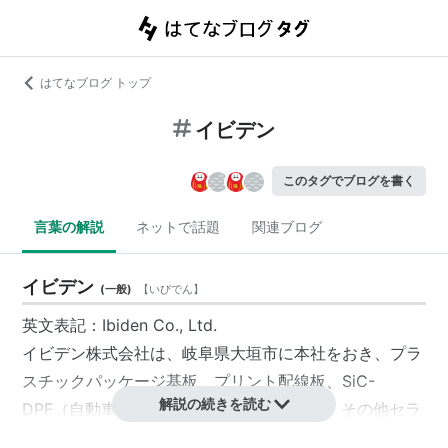
はてなブログ トップ
イビデン
このタグでブログを書く
言葉の解説
ネットで話題
関連ブログ
イビデン
(
一般
)
【
いびでん
】
英文表記：Ibiden Co., Ltd.
イビデン
株式会社は、
岐阜県
大垣市
に本社をおき、プラ
スチックパッケージ基板、プリント配線板、SiC-
解説の続きを読む
DPF
（自動車排気系部品）、特殊炭素製品、その他セラ
ミック関連製品の製造事業を主にする会社