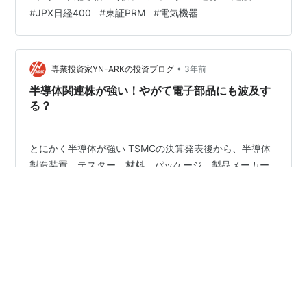
常に重要なことです。 日本株式投資をされる方の必需品
#
JPX日経400
#
東証PRM
#
電気機器
といえるのが、以下の四季報になります。 お持ちでない
方は、以下から購入して読まれることをお勧めします。
リンク 銘柄の事業内容は？、業績はどうか？、配当はい
くらなのか？…
•
専業投資家YN-ARKの投資ブログ
3年前
半導体関連株が強い！やがて電子部品にも波及す
る？