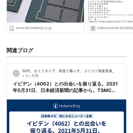
www.bloomberg.co.jp
kabumatome.doorblog
関連ブログ
50代、セミリタイア、田舎で暮らす。コツコツ資産形成。
•
3ヶ月前
イビデン（4062）との出会いを振り返る。2021
年5月31日、日本経済新聞の記事から。TSMCが
日本企業と広範囲に連携する姿勢を明確に。日本
政府の半導体戦略が本格化する前兆。