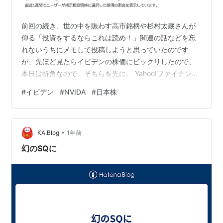
前回の続き、世の中を賑わす高市銘柄や杉村太蔵さんが
仰る「投資をするならこれは読め！」関連の話などを忘
れないうちにメモして投稿しようと思っていたのです
が、先ほど見たらイビデンの株価にビックリしたので、
本日は折角なので、そちらを先に。 Yahoo!ファイナンス
のページから。 イビデン(株)【4062】：株価時系列・信
#
イビデン
#
NVIDA
#
日本株
用残時系列 - Yahoo!ファイナンス こちらは株探、イビデ
ン（4062）のページ 何だか今日はバタバタとして、お昼
休みに JX金属（5061）: JX金属の時系列 三菱重工
•
（7011）：三菱重工業の時系列 などはサクッと見た気が
KA.Blog
1年前
するけれど、イビデン（4062）は全く確認できていな
幻のSQに
く…