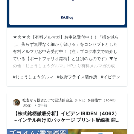
★☆★☆【有料メルマガ】お申込受付中！！「損を減ら
し、焦らず無理なく細かく儲ける」をコンセプトとした
有料メルマガお申込受付中！（注：ブログ本文で紹介し
ている【ポートフォリオ銘柄】とは別のものです）▼そ
の他「じょうしょうダルマ」HPより有料メルマガの成績
などご確認後、お申し込みください。http://www.ric.hi-
#
じょうしょうダルマ
#
牧野フライス製作所
#
イビデン
ho.ne.jp/joeshow/performance.html１ヶ月当たり４，３
００円～相場が続く限りチャンスはいくらでもありま
す！是非一度お試しください。※リスク・手数料などにつ
社畜から投資だけで経済的自立（FIRE）を目指す（ToMO
きましては以下の契約締結前交付書面を参照してくださ
•
Blog）
2年前
い。http://www.ric.hi-ho…
【株式銘柄徹底分析】イビデン IBIDEN（4062）
～インテル向けICパッケージ プリント配線板 商用
車向け排ガスフィルタ 建材 建設～