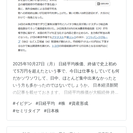
2025年10月27日（月） 日経平均株価、終値で史上初め
て5万円を超えたという事で、今日は仕事をしていても何
だかソワソワして、日中、ほとんど集中出来なかったと
いう方も多かったのではないでしょうか。 日本経済新聞
の記事を載せておきます。 日経平均株価が大幅続伸 終値
1212円高の5万512円 - 日本経済新聞 そんな中、気になる
#
イビデン
#
日経平均
#
株
#
資産形成
のはイビデン（4062） inaka-ijyuu.hatenablog.com 前
#
セミリタイア
#
日本株
回の投稿で触れた後、このところ少し下がっていたイビ
デン（4062）も本日午後2時過ぎ10,910は知っていたけ
れど、株探を拝見すると午前中10,990まで行っていたの