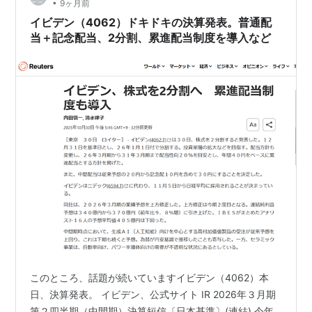
•
9ヶ月前
い。http://www.ric.hi-ho.ne.jp/j…
イビデン（4062）ドキドキの決算発表。普通配
当＋記念配当、2分割、累進配当制度を導入など
このところ、話題が続いていますイビデン（4062）本
日、決算発表。 イビデン、公式サイト IR 2026年３月期
第２四半期（中間期）決算短信〔日本基準〕(連結) 今年