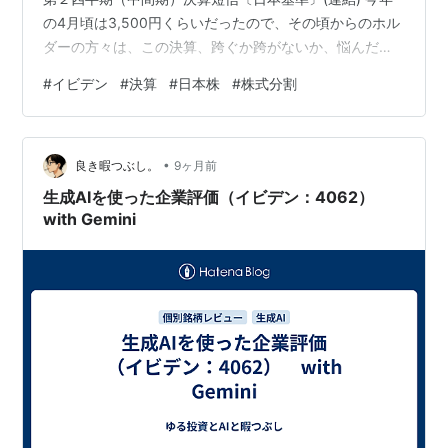
の4月頃は3,500円くらいだったので、その頃からのホル
ダーの方々は、この決算、跨ぐか跨がないか、悩んだ方
も少なくなかったのではないでしょうか。 決算発表を終
#
イビデン
#
決算
#
日本株
#
株式分割
え、サクッとまとめると 普通配当＋記念配当 2025年12
月31日基準日、2026年1月1日効力発生日、2分割実施予
定 累進配当制度を導入、配当性向20％を目安 kabutan.jp
•
こちらのロイターのニュースが簡潔でとてもわかりやす
良き暇つぶし。
9ヶ月前
くまとまっていたので貼っておきます。 j…
生成AIを使った企業評価（イビデン：4062）
with Gemini